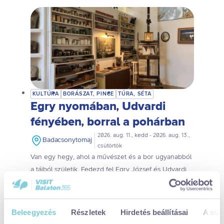
É
v
b
e
KULTÚRA
BORÁSZAT, PINCE
TÚRA, SÉTA
Egry nyomában, Udvardi
n
fényében, borral a pohárban
2026. aug. 11., kedd - 2026. aug. 13.,
a
Badacsonytomaj
csütörtök
Van egy hegy, ahol a művészet és a bor ugyanabból
L
a tájból születik. Fedezd fel Egry József és Udvardi
Erzsébet alkotásain keresztül ezt az inspiráló világot,
e
majd kóstold meg a Badacsony ízeit egy különleges,
háromtételes borskóstolón!
Beleegyezés
Részletek
Hirdetés beállításai
A süti