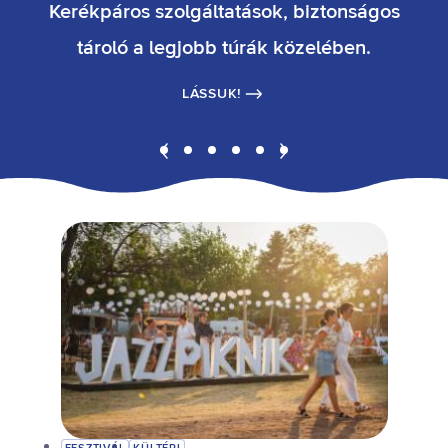
Kerékpáros szolgáltatások, biztonságos
l
tároló a legjobb túrák közelében.
a
LÁSSUK!
t
o
n
3
6
5