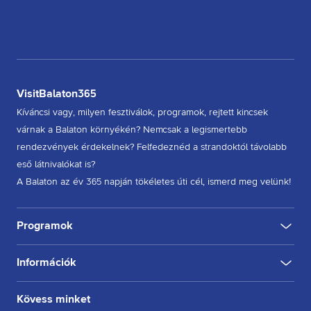
VisitBalaton365
Kíváncsi vagy, milyen fesztiválok, programok, rejtett kincsek
várnak a Balaton környékén? Nemcsak a legismertebb
rendezvények érdekelnek? Felfedeznéd a strandoktól távolabb
eső látnivalókat is?
A Balaton az év 365 napján tökéletes úti cél, ismerd meg velünk!
Programok
Információk
KULTÚRA
FESZTIVÁL
SPORT
GASZTRO
INGYENES
BELTÉRI
KÜLTÉRI
BORÁSZAT, PINCE
BORFESZTIVÁL
TÚRA, SÉTA
KERÉKPÁROZÁS
FUTÁS
Rólunk
Kövess minket