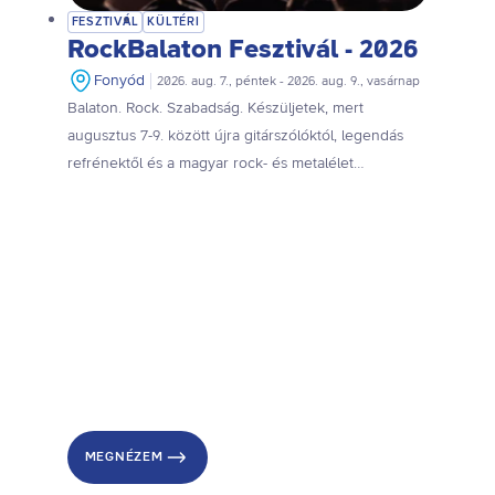
FESZTIVÁL
KÜLTÉRI
RockBalaton Fesztivál - 2026
e
Fonyód
2026. aug. 7., péntek - 2026. aug. 9., vasárnap
l
Balaton. Rock. Szabadság. Készüljetek, mert
augusztus 7-9. között újra gitárszólóktól, legendás
refrénektől és a magyar rock- és metalélet
E
legnagyobb neveitől lesz hangos Fonyód. Jön a 12.
RockBalaton!
g
é
s
z
MEGNÉZEM