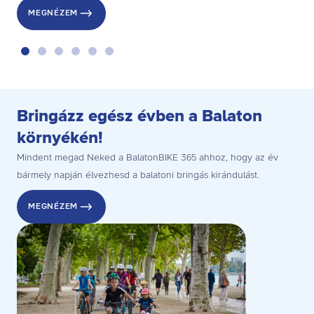
MEGNÉZEM
v
bakancslistátokra!
é
n
Bringázz egész évben a Balaton
környékén!
y
Mindent megad Neked a BalatonBIKE 365 ahhoz, hogy az év
e
bármely napján élvezhesd a balatoni bringás kirándulást.
MEGNÉZEM
k
e
t