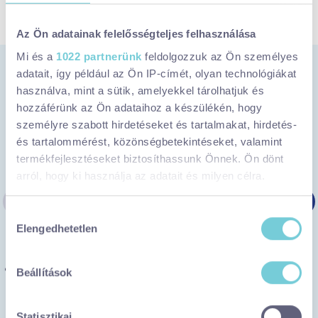
g
MEGNÉZEM
TOVÁBBI PROGRAMOK
Az Ön adatainak felelősségteljes felhasználása
j
Mi és a
1022 partnerünk
feldolgozzuk az Ön személyes
Itt jártunk legutóbb
adatait, így például az Ön IP-címét, olyan technológiákat
o
használva, mint a sütik, amelyekkel tárolhatjuk és
hozzáférünk az Ön adataihoz a készülékén, hogy
b
személyre szabott hirdetéseket és tartalmakat, hirdetés-
és tartalommérést, közönségbetekintéseket, valamint
termékfejlesztéseket biztosíthassunk Önnek. Ön dönt
b
arról, hogy ki használja az adatait és milyen célra.
P
Ha engedélyezi, a következőt is meg szeretnénk tenni:
Hozzájárulás
Elengedhetetlen
Információgyűjtés az Ön földrajzi
kiválasztása
r
elhelyezkedéséről pár méteres pontossággal
Az Ön készülékén beazonosítása annak konkrét
Beállítások
KÜLTÉRI
GYEREKEKKEL
TÚRA, SÉTA
tulajdonságainak (ujjlenyomat) aktív ellenőrzésével
o
Nyimi Nyugi - egy új kirándulóhely
Tudjon meg többet személyes adatainak feldolgozási
vár a Balaton közelében
Statisztikai
módjairól és adja meg preferenciáit a
Részletek