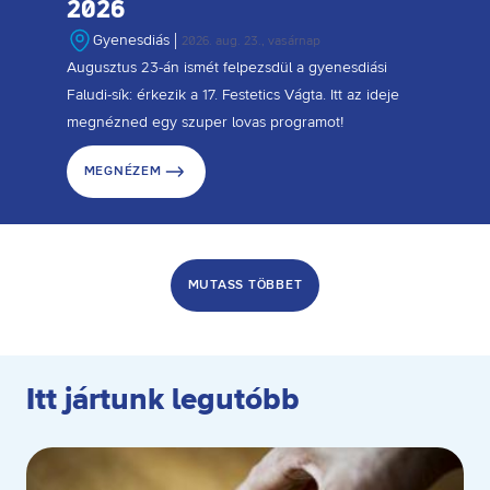
2026
Gyenesdiás
2026. aug. 23., vasárnap
Augusztus 23-án ismét felpezsdül a gyenesdiási
Faludi-sík: érkezik a 17. Festetics Vágta. Itt az ideje
megnézned egy szuper lovas programot!
MEGNÉZEM
MUTASS TÖBBET
Itt jártunk legutóbb