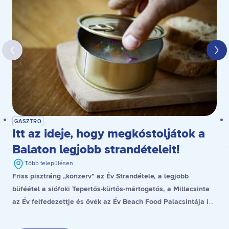
GASZTRO
Itt az ideje, hogy megkóstoljátok a
Balaton legjobb strandételeit!
Több településen
Friss pisztráng „konzerv” az Év Strandétele, a legjobb
büféétel a siófoki Tepertős-kürtős-mártogatós, a Millacsinta
az Év felfedezettje és övék az Év Beach Food Palacsintája is,
a stranddesszert díjat pedig a gyenesdiási Gubacsinta nyerte.