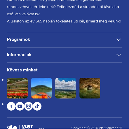
rendezvények érdekelnek? Felfedeznéd a strandoktól távolabb
eső látnivalókat is?
A Balaton az év 365 napján tökéletes úti cél, ismerd meg velünk!
Programok
Információk
KULTÚRA
FESZTIVÁL
SPORT
GASZTRO
INGYENES
BELTÉRI
KÜLTÉRI
BORÁSZAT, PINCE
BORFESZTIVÁL
TÚRA, SÉTA
KERÉKPÁROZÁS
FUTÁS
Rólunk
Kövess minket
Kapcsolat
Partnereink
Felhasználási feltételek
Adatkezelési tájékoztató
Facebook
YouTube
Instagram
TikTok
Sütikezelési tájékoztató
Impresszum
Copyright
©
2026
VisitBalaton365