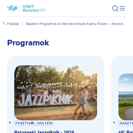
Ugrás
Ugrás
VisitBalaton365
Keresés
Men
kezdőlap
a
az
megn
fő
oldal
Főoldal
Balatoni Programok és Rendezvények Egész Évben – Keresés Dátum és Kategória Szerint
tartalomra
aljára
Programok
FESZTIVÁL
KÜLTÉRI
GASZT
Paloznaki Jazzpiknik - 2026
46° Ba