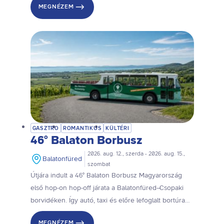
MEGNÉZEM
háromtételes borskóstolón!
GASZTRO
ROMANTIKUS
KÜLTÉRI
46° Balaton Borbusz
2026. aug. 12., szerda - 2026. aug. 15.,
Balatonfüred
szombat
Útjára indult a 46° Balaton Borbusz Magyarország
első hop-on hop-off járata a Balatonfüred–Csopaki
borvidéken. Így autó, taxi és előre lefoglalt bortúra
nélkül, a saját tempótokban fedezhetitek fel a régió
MEGNÉZEM