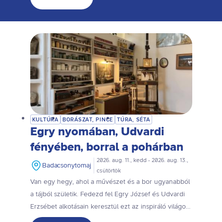
RockBalaton!
KULTÚRA
BORÁSZAT, PINCE
TÚRA, SÉTA
Egry nyomában, Udvardi
fényében, borral a pohárban
2026. aug. 11., kedd - 2026. aug. 13.,
Badacsonytomaj
csütörtök
Van egy hegy, ahol a művészet és a bor ugyanabból
a tájból születik. Fedezd fel Egry József és Udvardi
Erzsébet alkotásain keresztül ezt az inspiráló világot,
majd kóstold meg a Badacsony ízeit egy különleges,