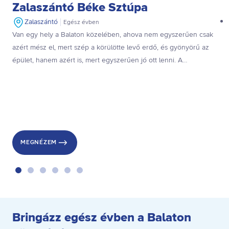
Zalaszántó Béke Sztúpa
Zalaszántó
Egész évben
Van egy hely a Balaton közelében, ahova nem egyszerűen csak
azért mész el, mert szép a körülötte levő erdő, és gyönyörű az
épület, hanem azért is, mert egyszerűen jó ott lenni. A
zalaszántói sztúpa különleges élményt ad, bármilyen vallásban is
hiszel: csendet, teret és egy kis pluszt, amit nehéz szavakba
önteni.
MEGNÉZEM
Bringázz egész évben a Balaton