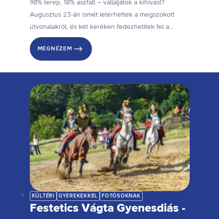
90% terep, 10% aszfalt – vállaljátok a kihívást?
Augusztus 23-án ismét letérhettek a megszokott
útvonalakról, és két keréken fedezhetitek fel a
Balaton-felvidék vadregényes tájait a nyári
MEGNÉZEM
bringatúrán.
KÜLTÉRI
GYEREKEKKEL
FOTÓSOKNAK
Festetics Vágta Gyenesdiás -