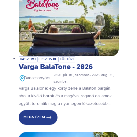
GASZTRO
FESZTIVÁL
KÜLTÉRI
Varga BalaTone - 2026
2026. júl. 18., szombat - 2026. aug. 15.,
Badacsonyörs
szombat
Varga BalaTone: egy korty zene a Balaton partján,
ahol a kiváló borok és a magával ragadó dallamok
együtt teremtik meg a nyár legemlékezetesebb
pillanatait! Július 18-án Rúzsa Magdi nyitja a
MEGNÉZEM
koncertsorozatot!