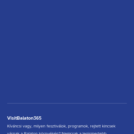
VisitBalaton365
Kíváncsi vagy, milyen fesztiválok, programok, rejtett kincsek
várnak a Balaton környékén? Nemcsak a legismertebb