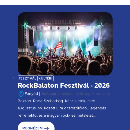
FESZTIVÁL
KÜLTÉRI
RockBalaton Fesztivál - 2026
Fonyód
2026. aug. 7., péntek - 2026. aug. 9., vasárnap
Balaton. Rock. Szabadság. Készüljetek, mert
augusztus 7-9. között újra gitárszólóktól, legendás
refrénektől és a magyar rock- és metalélet
legnagyobb neveitől lesz hangos Fonyód. Jön a 12.
MEGNÉZEM