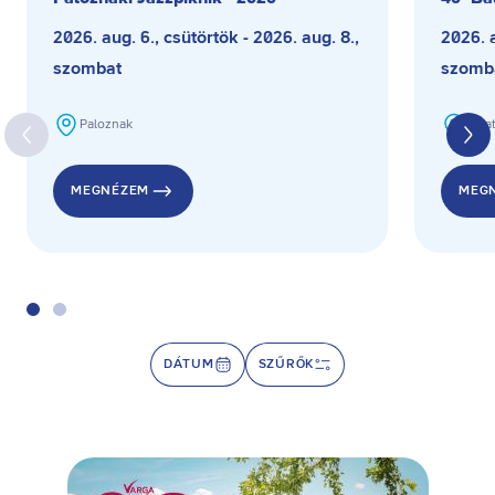
2026. aug. 6., csütörtök - 2026. aug. 8.,
2026. a
szombat
szomb
Paloznak
Bala
MEGNÉZEM
MEG
DÁTUM
SZŰRŐK