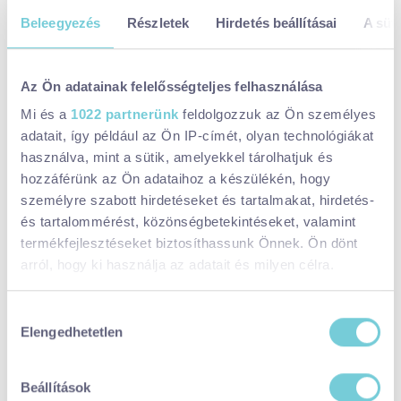
Időpontok:
Beleegyezés
Részletek
Hirdetés beállításai
A süti
Dátum:
2026. ápr. 25., szombat
Az Ön adatainak felelősségteljes felhasználása
GASZTRO
FESZTIVÁL
Mi és a
1022 partnerünk
feldolgozzuk az Ön személyes
adatait, így például az Ön IP-címét, olyan technológiákat
Ezek is érdekelhetnek
használva, mint a sütik, amelyekkel tárolhatjuk és
hozzáférünk az Ön adataihoz a készülékén, hogy
GasztroFok Tavasz - 2026
személyre szabott hirdetéseket és tartalmakat, hirdetés-
és tartalommérést, közönségbetekintéseket, valamint
termékfejlesztéseket biztosíthassunk Önnek. Ön dönt
arról, hogy ki használja az adatait és milyen célra.
Retro majális a Siófoki Nagystrandon
Ha engedélyezi, a következőt is meg szeretnénk tenni:
Hozzájárulás
Elengedhetetlen
Információgyűjtés az Ön földrajzi
kiválasztása
elhelyezkedéséről pár méteres pontossággal
Az Ön készülékén beazonosítása annak konkrét
Kéknyelű Virágzás Ünnepe Badacsony -
Beállítások
2026
tulajdonságainak (ujjlenyomat) aktív ellenőrzésével