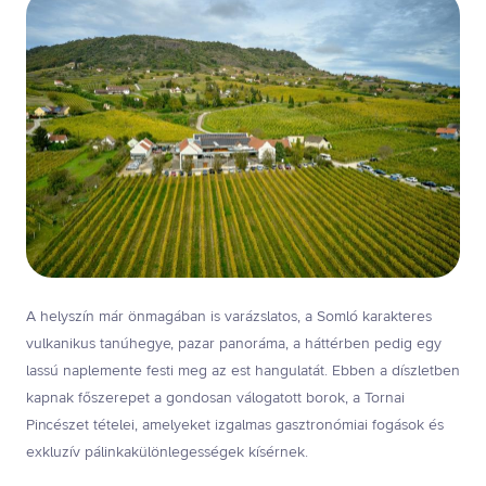
A helyszín már önmagában is varázslatos, a Somló karakteres
vulkanikus tanúhegye, pazar panoráma, a háttérben pedig egy
lassú naplemente festi meg az est hangulatát. Ebben a díszletben
kapnak főszerepet a gondosan válogatott borok, a Tornai
Pincészet tételei, amelyeket izgalmas gasztronómiai fogások és
exkluzív pálinkakülönlegességek kísérnek.