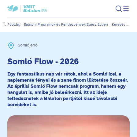
Ugrás
Ugrás
VisitBalaton365
Keresés
Men
kezdőlap
a
az
megn
fő
oldal
Főoldal
Balatoni Programok és Rendezvények Egész Évben – Keresés Dátum és Kategória Szerint
Soml
tartalomra
aljára
Somlójenő
Somló Flow - 2026
Egy fantasztikus nap vár rátok, ahol a Somló ízei, a
naplemente fényei és a zene finom lüktetése összeér.
Az áprilisi Somló Flow nemcsak program, hanem egy
hangulat is, amibe jó beleérkezni. Itt az ideje
felfedeznetek a Balaton partjától kissé távolabbi
borvidéket is.