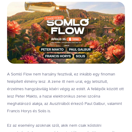
A Somló Flow nem harsány fesztivál, ez inkább egy finoman
felépített élmény lesz. A zene itt nem ural, egy letisztult,
érzelmes hangzásvilág kíséri végig az estét. A fellépők között ott
lesz Peter Makto, a hazai elektronikus zenei szcéna
meghatározó alakja, az Ausztriából érkező Paul Galbur, valamint
Francis Horys és Solis is.
Ez az esemény azoknak szól, akik nem csak kóstolni