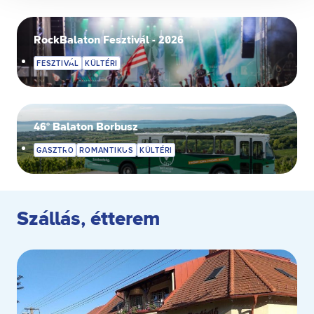
Összes süti visszautasítása
Ön a hozzájárulását bármikor visszavonhatja a weboldal
ezen sütikezelési felületén keresztül. A hozzájárulás
RockBalaton Fesztivál - 2026
visszavonása nem érinti a hozzájáruláson alapuló, a
FESZTIVÁL
KÜLTÉRI
visszavonás előtti adatkezelés jogszerűségét.
46° Balaton Borbusz
GASZTRO
ROMANTIKUS
KÜLTÉRI
Szállás, étterem