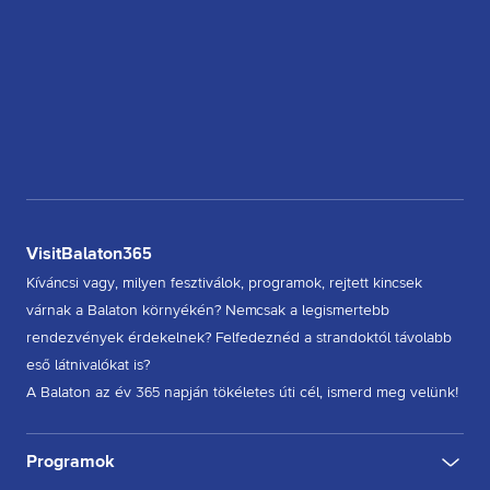
VisitBalaton365
Kíváncsi vagy, milyen fesztiválok, programok, rejtett kincsek
várnak a Balaton környékén? Nemcsak a legismertebb
rendezvények érdekelnek? Felfedeznéd a strandoktól távolabb
eső látnivalókat is?
A Balaton az év 365 napján tökéletes úti cél, ismerd meg velünk!
Programok