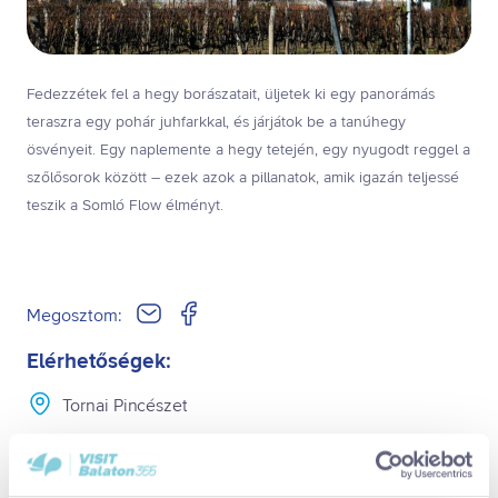
Fedezzétek fel a hegy borászatait, üljetek ki egy panorámás
teraszra egy pohár juhfarkkal, és járjátok be a tanúhegy
ösvényeit. Egy naplemente a hegy tetején, egy nyugodt reggel a
szőlősorok között – ezek azok a pillanatok, amik igazán teljessé
teszik a Somló Flow élményt.
Megosztom:
Elérhetőségek:
Tornai Pincészet
Facebook:
https://www.facebook.com/events/17626295
48475070/