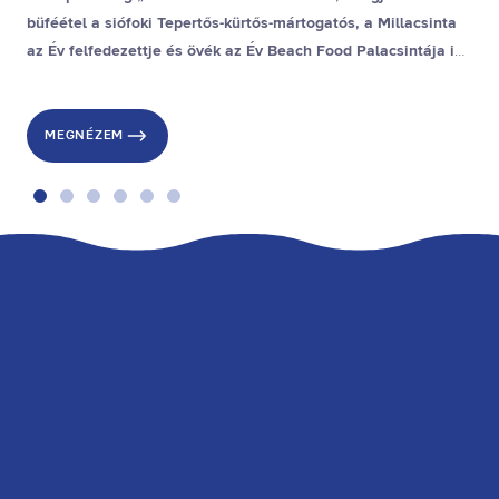
büféétel a siófoki Tepertős-kürtős-mártogatós, a Millacsinta
az Év felfedezettje és övék az Év Beach Food Palacsintája is,
a stranddesszert díjat pedig a gyenesdiási Gubacsinta nyerte.
MEGNÉZEM