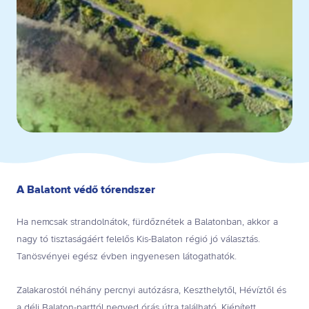
A Balatont védő tórendszer
Ha nemcsak strandolnátok, fürdőznétek a Balatonban, akkor a
nagy tó tisztaságáért felelős Kis-Balaton régió jó választás.
Tanösvényei egész évben ingyenesen látogathatók.
Zalakarostól néhány percnyi autózásra, Keszthelytől, Hévíztől és
a déli Balaton-parttól negyed órás útra található. Kiépített