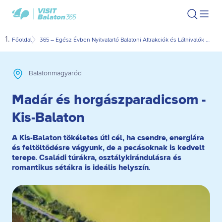
Ugrás
Ugrás
VisitBalaton365
Keresés
Men
kezdőlap
a
az
megn
fő
oldal
Főoldal
365 – Egész Évben Nyitvatartó Balatoni Attrakciók és Látnivalók | visitbalaton365.hu
Madá
tartalomra
aljára
Balatonmagyaród
Madár és horgászparadicsom -
Kis-Balaton
A Kis-Balaton tökéletes úti cél, ha csendre, energiára
és feltöltődésre vágyunk, de a pecásoknak is kedvelt
terepe. Családi túrákra, osztálykirándulásra és
romantikus sétákra is ideális helyszín.