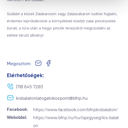
Nemzeti Park oldalán.
Összes süti engedélyezése
Összes süti visszautasítása
Szállást a közeli Zalakaroson vagy Zalaszabaron tudtok foglalni,
Ön a hozzájárulását bármikor visszavonhatja a weboldal
érdemes kipróbálnotok a környékbeli kisebb zalai pincészetek
ezen sütikezelési felületén keresztül. A hozzájárulás
borait, a túra után a hegyi pincék teraszáról megcsodálni az
visszavonása nem érinti a hozzájáruláson alapuló, a
elétek táruló látványt.
visszavonás előtti adatkezelés jogszerűségét.
Megosztom:
Elérhetőségek:
(70) 645 7203
kisbalatonlatogatokozpont@bfnp.hu
Facebook:
https://www.facebook.com/bfnpkisbalaton/
Weboldal:
https://www.bfnp.hu/hu/tajegyseg/kis-balat
on