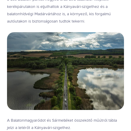
kerékpárutakon is eljuthattok a Kányavári-szigethez és a
balatonhídvégi Madárvártához is, a környező, kis forgalmú
autóutakon is biztonságosan tudtok tekerni.
A Balatonmagyaródot és Sármelléket összekötő műútról tábla
jelzi a letérőt a Kányavári-szigethez.