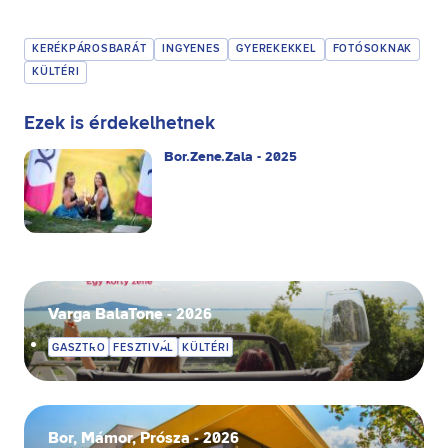
KERÉKPÁROSBARÁT
INGYENES
GYEREKEKKEL
FOTÓSOKNAK
KÜLTÉRI
Ezek is érdekelhetnek
Bor.Zene.Zala - 2025
Varga BalaTone - 2026
GASZTRO
FESZTIVÁL
KÜLTÉRI
Bor, Mámor, Prósza - 2026