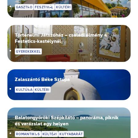
GASZTRO
FESZTIVÁL
KÜLTÉRI
Történelmi Játszóház – családi élmény a
Festetics-kastélynál
GYEREKEKKEL
Zalaszántó Béke Sztúpa
KULTÚRA
KÜLTÉRI
Balatongyöröki Szépkilátó – panoráma, piknik
és varázslat egy helyen
ROMANTIKUS
KÜLTÉRI
KUTYABARÁT