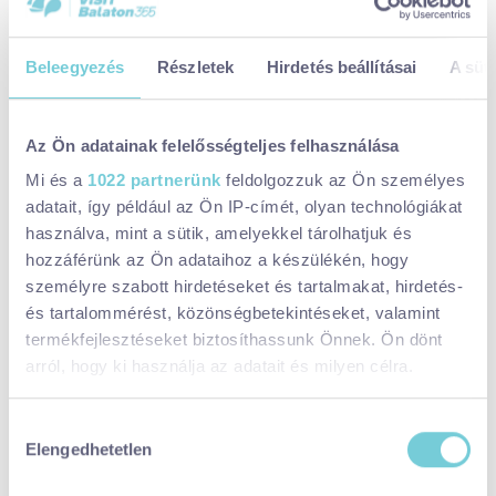
kerekezhettek a csatornák mentén. A terület nagy része
fokozottan védett terület, nem látogatható, figyeljétek a táblákat
Beleegyezés
Részletek
Hirdetés beállításai
A süti
és ne térjetek le a kijelölt túra és kerékpár útvonalakról, tetemes
büntetés vár rátok, ha egy természetőrrel találkoztok a
nagyközönség elől lezárt területen.
Az Ön adatainak felelősségteljes felhasználása
Mi és a
1022 partnerünk
feldolgozzuk az Ön személyes
adatait, így például az Ön IP-címét, olyan technológiákat
használva, mint a sütik, amelyekkel tárolhatjuk és
hozzáférünk az Ön adataihoz a készülékén, hogy
személyre szabott hirdetéseket és tartalmakat, hirdetés-
és tartalommérést, közönségbetekintéseket, valamint
termékfejlesztéseket biztosíthassunk Önnek. Ön dönt
arról, hogy ki használja az adatait és milyen célra.
Ha engedélyezi, a következőt is meg szeretnénk tenni:
Hozzájárulás
Elengedhetetlen
Információgyűjtés az Ön földrajzi
kiválasztása
elhelyezkedéséről pár méteres pontossággal