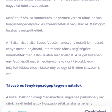
nagyokat futni a szabadban.
Kiépített főzési, szalonnasütési helyszínek várnak rátok, ha van
horgászengedélyetek, és szerencsétek is van, akár az itt kifogott
halakat is megsüthetitek.
A 15 állomásból álló Búbos Vöcsök tanösvény másfél km hosszú,
kényelmesen bejárható, információs táblák segítségével
ismerhetitek meg a Kis-Balaton madárvilágát. A sziget közepén
egy fából épült madármegfigyelőhely, kicsit távolabb egy
felújított többszintes kilátótorony és egy idilli réten játszótér is
van.
Távcső és fényképezőgép legyen nálatok
A közeli balatonhídvégi Madárvártánál ingyenes parkolóhely vár
rátok, innét indulhattok hosszabb sétákra, akár a néhány
kilométernyi távolságra levő Kányavári-szigetre is, vagy