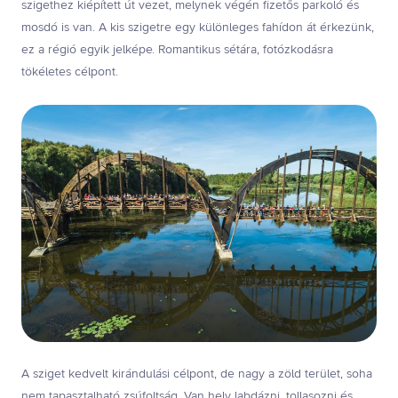
szigethez kiépített út vezet, melynek végén fizetős parkoló és
mosdó is van. A kis szigetre egy különleges fahídon át érkezünk,
ez a régió egyik jelképe. Romantikus sétára, fotózkodásra
tökéletes célpont.
A sziget kedvelt kirándulási célpont, de nagy a zöld terület, soha
nem tapasztalható zsúfoltság. Van hely labdázni, tollasozni és