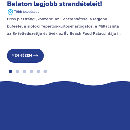
Balaton legjobb strandételeit!
Több településen
Friss pisztráng „konzerv” az Év Strandétele, a legjobb
büféétel a siófoki Tepertős-kürtős-mártogatós, a Millacsinta
az Év felfedezettje és övék az Év Beach Food Palacsintája is,
a stranddesszert díjat pedig a gyenesdiási Gubacsinta nyerte.
MEGNÉZEM