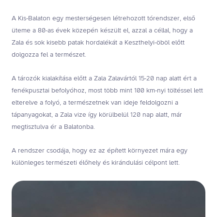
A Kis-Balaton egy mesterségesen létrehozott tórendszer, első
üteme a 80-as évek közepén készült el, azzal a céllal, hogy a
Zala és sok kisebb patak hordalékát a Keszthelyi-öböl előtt
dolgozza fel a természet.
A tározók kialakítása előtt a Zala Zalavártól 15-20 nap alatt ért a
fenékpusztai befolyóhoz, most több mint 100 km-nyi töltéssel lett
elterelve a folyó, a természetnek van ideje feldolgozni a
tápanyagokat, a Zala vize így körülbelül 120 nap alatt, már
megtisztulva ér a Balatonba.
A rendszer csodája, hogy ez az épített környezet mára egy
különleges természeti élőhely és kirándulási célpont lett.