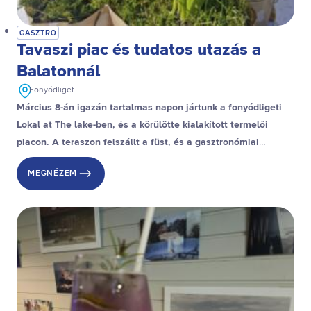
GASZTRO
Tavaszi piac és tudatos utazás a
Balatonnál
Fonyódliget
Március 8-án igazán tartalmas napon jártunk a fonyódligeti
Lokal at The lake-ben, és a körülötte kialakított termelői
piacon. A teraszon felszállt a füst, és a gasztronómiai
élmények mellett inspiráló beszélgetésen is részt vettünk,
MEGNÉZEM
ahol a tudatos utazás volt a fókuszban.