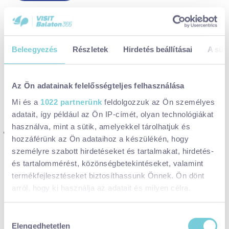
és élményekkel készül a Balaton a 2026-os évre.
Beleegyezés
Részletek
Hirdetés beállításai
A süti
Az Ön adatainak felelősségteljes felhasználása
Mi és a
1022 partnerünk
feldolgozzuk az Ön személyes
adatait, így például az Ön IP-címét, olyan technológiákat
használva, mint a sütik, amelyekkel tárolhatjuk és
GASZTRO
hozzáférünk az Ön adataihoz a készülékén, hogy
Amikor életre kelnek az ízek a
személyre szabott hirdetéseket és tartalmakat, hirdetés-
Balatonnál - itt az ideje fermentálni
és tartalommérést, közönségbetekintéseket, valamint
termékfejlesztéseket biztosíthassunk Önnek. Ön dönt
Szigliget
arról, hogy ki használja az adatait és milyen célra.
Tudunk egy helyet a Balatonnál, ahol nemcsak megkóstolsz
valamit, hanem meg is érted, hogyan születik meg. Ahol nem egy
Ha engedélyezi, a következőt is meg szeretnénk tenni:
kész italt kapsz a kezedbe, hanem végigkíséred az utat az
Hozzájárulás
Elengedhetetlen
Információgyűjtés az Ön földrajzi
alapanyagoktól az első buborékig. Hol? Egy fermentációs
kiválasztása