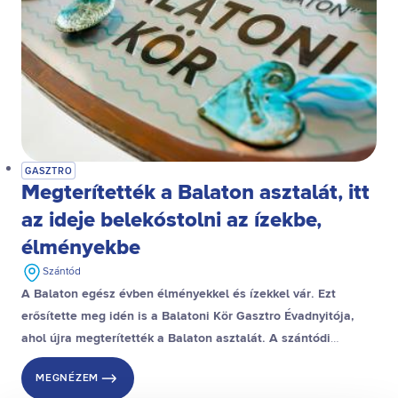
GASZTRO
Megterítették a Balaton asztalát, itt
az ideje belekóstolni az ízekbe,
élményekbe
Szántód
A Balaton egész évben élményekkel és ízekkel vár. Ezt
erősítette meg idén is a Balatoni Kör Gasztro Évadnyitója,
ahol újra megterítették a Balaton asztalát. A
szántódi
BalaLandben
a régió vendéglátósai, turisztikai szereplői
MEGNÉZEM
gyűltek össze, hogy megmutassák, milyen ízekkel, borokkal