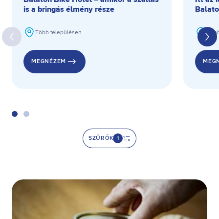
is a bringás élmény része
Balato
Több településen
Több
MEGNÉZEM
MEG
SZŰRŐK
1