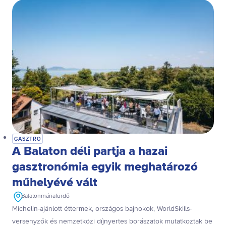
GASZTRO
A Balaton déli partja a hazai
gasztronómia egyik meghatározó
műhelyévé vált
Balatonmáriafürdő
Michelin-ajánlott éttermek, országos bajnokok, WorldSkills-
versenyzők és nemzetközi díjnyertes borászatok mutatkoztak be