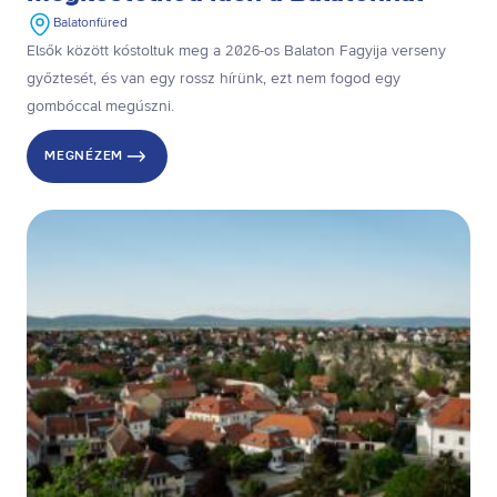
Balatonfüred
Elsők között kóstoltuk meg a 2026-os Balaton Fagyija verseny
győztesét, és van egy rossz hírünk, ezt nem fogod egy
gombóccal megúszni.
MEGNÉZEM