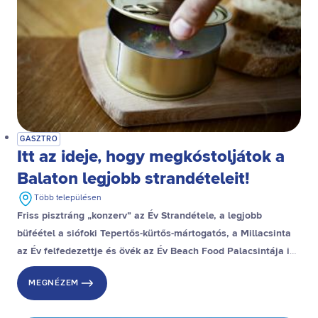
GASZTRO
Itt az ideje, hogy megkóstoljátok a
Balaton legjobb strandételeit!
Több településen
Friss pisztráng „konzerv” az Év Strandétele, a legjobb
büféétel a siófoki Tepertős-kürtős-mártogatós, a Millacsinta
az Év felfedezettje és övék az Év Beach Food Palacsintája is,
a stranddesszert díjat pedig a gyenesdiási Gubacsinta nyerte.
MEGNÉZEM