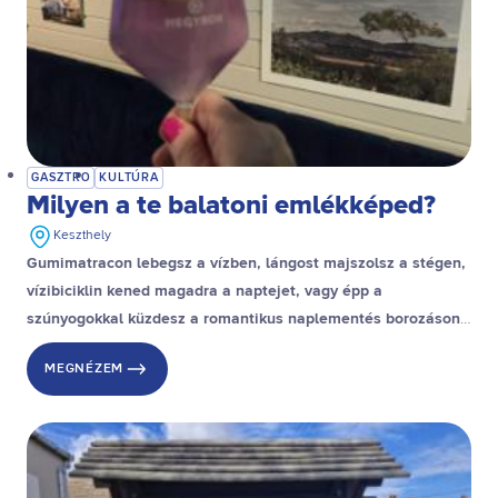
GASZTRO
KULTÚRA
Milyen a te balatoni emlékképed?
Keszthely
Gumimatracon lebegsz a vízben, lángost majszolsz a stégen,
vízibiciklin kened magadra a naptejet, vagy épp a
szúnyogokkal küzdesz a romantikus naplementés borozáson?
Ha csak néhány kattintásnyi fotód lehetne a Balatonról, mit
MEGNÉZEM
látnál?