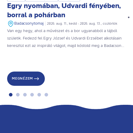
Egry nyomában, Udvardi fényében,
borral a pohárban
Badacsonytomaj
2026. aug. 11., kedd - 2026. aug. 13., csütörtök
Van egy hegy, ahol a művészet és a bor ugyanabból a tájból
születik. Fedezd fel Egry József és Udvardi Erzsébet alkotásain
keresztül ezt az inspiráló világot, majd kóstold meg a Badacsony
ízeit egy különleges, háromtételes borskóstolón!
MEGNÉZEM