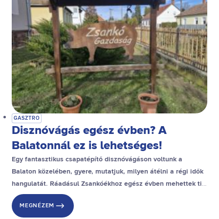
GASZTRO
Disznóvágás egész évben? A
Balatonnál ez is lehetséges!
Egy fantasztikus csapatépítő disznóvágáson voltunk a
Balaton közelében, gyere, mutatjuk, milyen átélni a régi idők
hangulatát. Ráadásul Zsankóékhoz egész évben mehettek ti
is, ma már akár nyáron is szerveznek ilyen programot! Ha
MEGNÉZEM
szeretitek a valódi, falusi ízeket, itt a helyetek!