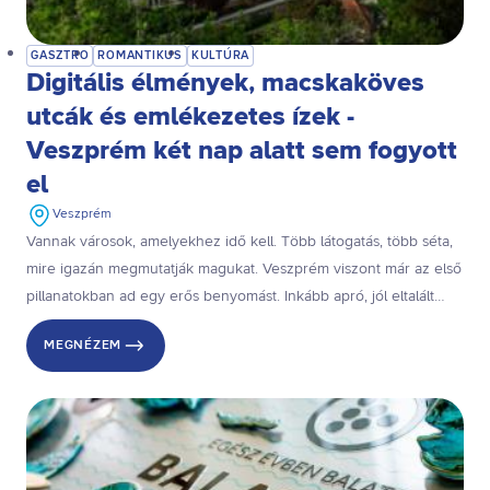
GASZTRO
ROMANTIKUS
KULTÚRA
Digitális élmények, macskaköves
utcák és emlékezetes ízek -
Veszprém két nap alatt sem fogyott
el
Veszprém
Vannak városok, amelyekhez idő kell. Több látogatás, több séta,
mire igazán megmutatják magukat. Veszprém viszont már az első
pillanatokban ad egy erős benyomást. Inkább apró, jól eltalált
részleteken keresztül működik: egy kávézó hangulatán, egy
MEGNÉZEM
váratlan kilátáson, egy utcán, ahol jó csak úgy végigsétálni. Mire
továbbindulsz, már egészen közel érzed magad hozzá.