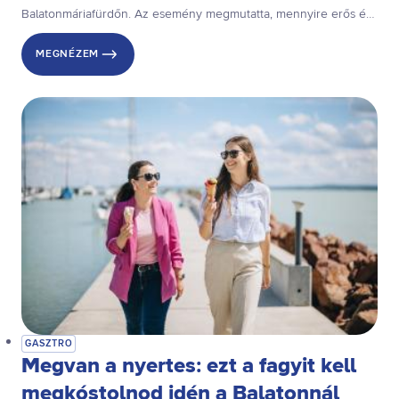
Balatonmáriafürdőn. Az esemény megmutatta, mennyire erős és
sokszínű a dél-balatoni gasztronómia. Itt az ideje végigkóstolni
MEGNÉZEM
ezeket a helyeket!
GASZTRO
Megvan a nyertes: ezt a fagyit kell
megkóstolnod idén a Balatonnál