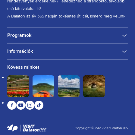
rendezvények érdekelnek? Felfedeznéd a strandoktól távolabb
eső látnivalókat is?
A Balaton az év 365 napján tökéletes úti cél, ismerd meg velünk!
Programok
Információk
KULTÚRA
FESZTIVÁL
SPORT
GASZTRO
INGYENES
BELTÉRI
KÜLTÉRI
BORÁSZAT, PINCE
BORFESZTIVÁL
TÚRA, SÉTA
KERÉKPÁROZÁS
FUTÁS
Rólunk
Kövess minket
Kapcsolat
Partnereink
Felhasználási feltételek
Adatkezelési tájékoztató
Facebook
YouTube
Instagram
TikTok
Sütikezelési tájékoztató
Impresszum
Copyright
©
2026
VisitBalaton365