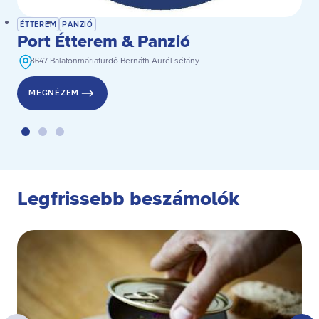
ÉTTEREM
PANZIÓ
Port Étterem & Panzió
8647 Balatonmáriafürdő Bernáth Aurél sétány
MEGNÉZEM
Legfrissebb beszámolók