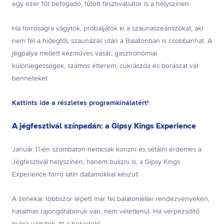
egy ezer főt befogadó, fűtött fesztiválsátor is a helyszínen.
Ha forróságra vágytok, próbáljátok ki a szaunaszeánszokat, aki
nem fél a hidegtől, szaunázás után a Balatonban is csobbanhat. A
jégpálya mellett kézműves vásár, gasztronómiai
különlegességek, számos étterem, cukrászda és borászat vár
benneteket.
Kattints ide a részletes programkínálatért!
A jégfesztivál színpadán: a Gipsy Kings Experience
Január 11-én szombaton nemcsak korizni és sétálni érdemes a
Jégfesztivál helyszínén, hanem bulizni is, a Gipsy Kings
Experience forró latin dallamokkal készül!
A zenekar többször lépett már fel balatonlellei rendezvényeken,
hatalmas rajongótáboruk van, nem véletlenül. Ha vérpezsdítő