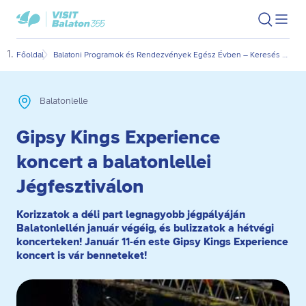
Ugrás
Ugrás
VisitBalaton365
Keresés
Men
kezdőlap
a
az
megn
fő
oldal
Főoldal
Balatoni Programok és Rendezvények Egész Évben – Keresés Dátum és Kategória Szerint
Gips
tartalomra
aljára
Balatonlelle
Gipsy Kings Experience
koncert a balatonlellei
Jégfesztiválon
Korizzatok a déli part legnagyobb jégpályáján
Balatonlellén január végéig, és bulizzatok a hétvégi
koncerteken! Január 11-én este Gipsy Kings Experience
koncert is vár benneteket!