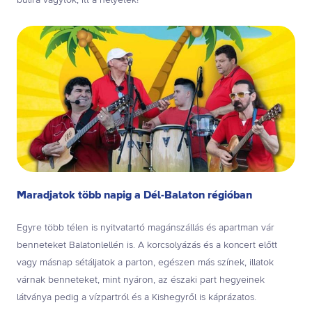
bulira vágytok, itt a helyetek!
Maradjatok több napig a Dél-Balaton régióban
Egyre több télen is nyitvatartó magánszállás és apartman vár
benneteket Balatonlellén is. A korcsolyázás és a koncert előtt
vagy másnap sétáljatok a parton, egészen más színek, illatok
várnak benneteket, mint nyáron, az északi part hegyeinek
látványa pedig a vízpartról és a Kishegyről is káprázatos.