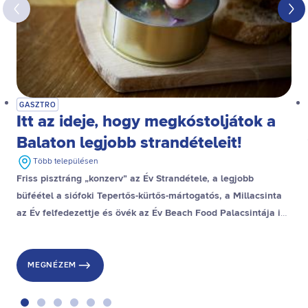
GASZTRO
Itt az ideje, hogy megkóstoljátok a
Balaton legjobb strandételeit!
Több településen
Friss pisztráng „konzerv” az Év Strandétele, a legjobb
büféétel a siófoki Tepertős-kürtős-mártogatós, a Millacsinta
az Év felfedezettje és övék az Év Beach Food Palacsintája is,
a stranddesszert díjat pedig a gyenesdiási Gubacsinta nyerte.
MEGNÉZEM