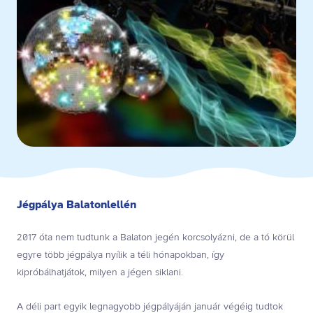
Jégpálya Balatonlellén
2017 óta nem tudtunk a Balaton jegén korcsolyázni, de a tó körül
egyre több jégpálya nyílik a téli hónapokban, így
kipróbálhatjátok, milyen a jégen siklani.
A déli part egyik legnagyobb jégpályáján január végéig tudtok