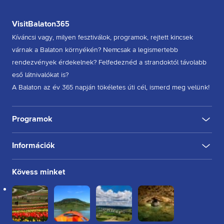
VisitBalaton365
Kíváncsi vagy, milyen fesztiválok, programok, rejtett kincsek
várnak a Balaton környékén? Nemcsak a legismertebb
rendezvények érdekelnek? Felfedeznéd a strandoktól távolabb
eső látnivalókat is?
A Balaton az év 365 napján tökéletes úti cél, ismerd meg velünk!
Programok
Információk
KULTÚRA
FESZTIVÁL
SPORT
GASZTRO
INGYENES
BELTÉRI
KÜLTÉRI
BORÁSZAT, PINCE
BORFESZTIVÁL
TÚRA, SÉTA
KERÉKPÁROZÁS
FUTÁS
Rólunk
Kövess minket
Kapcsolat
Partnereink
Felhasználási feltételek
Adatkezelési tájékoztató