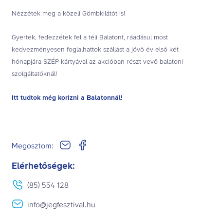
Nézzétek meg a közeli
Gömbkilátót
is!
Gyertek, fedezzétek fel a téli Balatont, ráadásul most
kedvezményesen foglalhattok szállást a jövő év első két
hónapjára SZÉP-kártyával az akcióban részt vevő balatoni
szolgáltatóknál!
Itt tudtok még korizni a Balatonnál!
Megosztom:
Elérhetőségek:
(85) 554 128
info@jegfesztival.hu