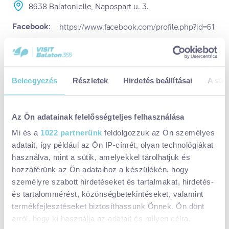
8638 Balatonlelle, Napospart u. 3.
Facebook:
https://www.facebook.com/profile.php?id=61
568375864104
Weboldal:
https://www.jegfesztival.hu/
Időpontok:
Beleegyezés
Részletek
Hirdetés beállításai
A süti
Dátum:
2025. jan. 11., szombat
Az Ön adatainak felelősségteljes felhasználása
FESZTIVÁL
SPORT
KÜLTÉRI
Mi és a
1022 partnerünk
feldolgozzuk az Ön személyes
adatait, így például az Ön IP-címét, olyan technológiákat
Ezek is érdekelhetnek
használva, mint a sütik, amelyekkel tárolhatjuk és
hozzáférünk az Ön adataihoz a készülékén, hogy
Fonyódi Kolbászfesztivál 2025
személyre szabott hirdetéseket és tartalmakat, hirdetés-
és tartalommérést, közönségbetekintéseket, valamint
termékfejlesztéseket biztosíthassunk Önnek. Ön dönt
arról, hogy ki használja az adatait és milyen célra.
Gasztrohegy Badacsony - Farsangi