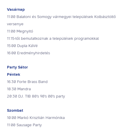
Vasárnap
11:00 Balatoni és Somogy vármegyei települések Kolbásztöltő
versenye
11:00 Megnyitó
11:15-től bemutatkoznak a települések programokkal
15:00 Dupla KáVé
16:00 Eredményhirdetés
Party Sátor
Péntek
16:30 Forte Brass Band
18:30 Mandra
20:30 DJ. TIB 80’s 90’s 00’s party
Szombat
10:00 Markó Krisztián Harmónika
11:00 Sausage Party