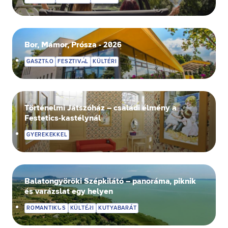
Bor, Mámor, Prósza - 2026
GASZTRO
FESZTIVÁL
KÜLTÉRI
Történelmi Játszóház – családi élmény a
Festetics-kastélynál
GYEREKEKKEL
Balatongyöröki Szépkilátó – panoráma, piknik
és varázslat egy helyen
ROMANTIKUS
KÜLTÉRI
KUTYABARÁT