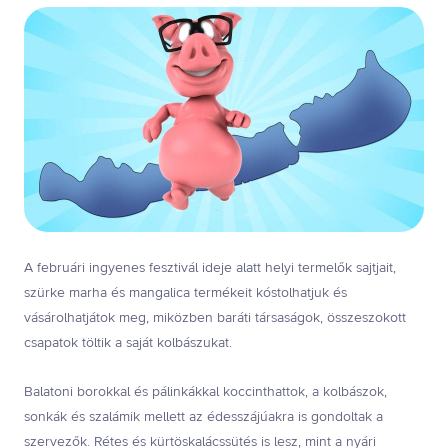
A februári ingyenes fesztivál ideje alatt helyi termelők sajtjait,
szürke marha és mangalica termékeit kóstolhatjuk és
vásárolhatjátok meg, miközben baráti társaságok, összeszokott
csapatok töltik a saját kolbászukat.
Balatoni borokkal és pálinkákkal koccinthattok, a kolbászok,
sonkák és szalámik mellett az édesszájúakra is gondoltak a
szervezők. Rétes és kürtöskalácssütés is lesz, mint a nyári