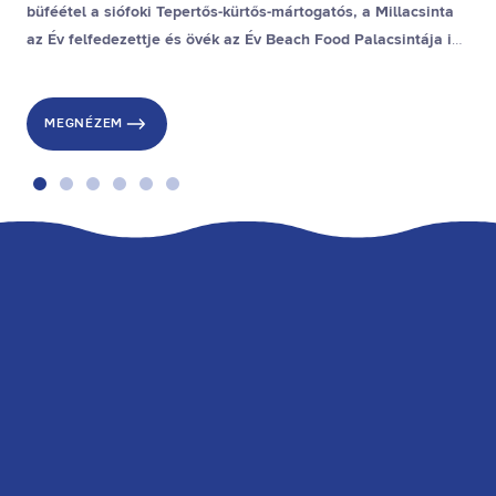
büféétel a siófoki Tepertős-kürtős-mártogatós, a Millacsinta
az Év felfedezettje és övék az Év Beach Food Palacsintája is,
a stranddesszert díjat pedig a gyenesdiási Gubacsinta nyerte.
MEGNÉZEM