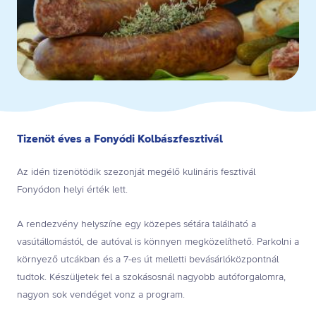
Tizenöt éves a Fonyódi Kolbászfesztivál
Az idén tizenötödik szezonját megélő kulináris fesztivál
Fonyódon helyi érték lett.
A rendezvény helyszíne egy közepes sétára található a
vasútállomástól, de autóval is könnyen megközelíthető. Parkolni a
környező utcákban és a 7-es út melletti bevásárlóközpontnál
tudtok. Készüljetek fel a szokásosnál nagyobb autóforgalomra,
nagyon sok vendéget vonz a program.