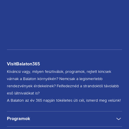
VisitBalaton365
Kíváncsi vagy, milyen fesztiválok, programok, rejtett kincsek
várnak a Balaton környékén? Nemcsak a legismertebb
rendezvények érdekelnek? Felfedeznéd a strandoktól távolabb
eső látnivalókat is?
A Balaton az év 365 napján tökéletes úti cél, ismerd meg velünk!
Programok