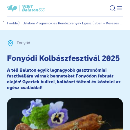
Ugrás
Ugrás
VisitBalaton365
Keresés
Men
kezdőlap
a
az
megn
fő
oldal
Főoldal
Balatoni Programok és Rendezvények Egész Évben – Keresés Dátum és Kategória Szerint
Fony
tartalomra
aljára
Fonyód
Fonyódi Kolbászfesztivál 2025
A téli Balaton egyik legnagyobb gasztronómiai
fesztiváljára várnak benneteket Fonyódon február
elején! Gyertek bulizni, kolbászt tölteni és kóstolni az
egész családdal!