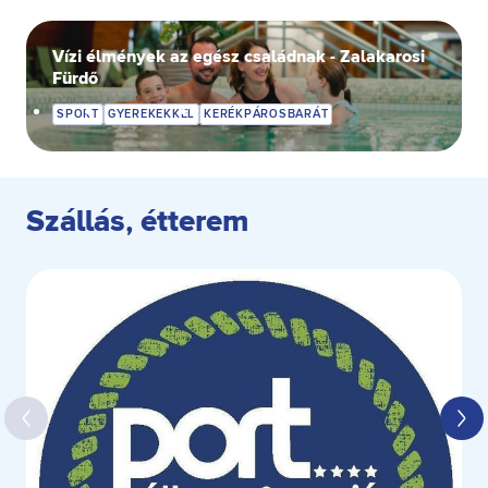
Vízi élmények az egész családnak - Zalakarosi
Fürdő
SPORT
GYEREKEKKEL
KERÉKPÁROSBARÁT
Szállás, étterem