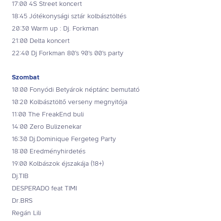
17:00 4S Street koncert
18:45 Jótékonysági sztár kolbásztöltés
20:30 Warm up : Dj. Forkman
21:00 Delta koncert
22:40 Dj Forkman 80’s 90’s 00’s party
Szombat
10:00 Fonyódi Betyárok néptánc bemutató
10:20 Kolbásztöltő verseny megnyitója
11:00 The FreakEnd buli
14:00 Zero Bulizenekar
16:30 Dj.Dominique Fergeteg Party
18:00 Eredményhirdetés
19:00 Kolbászok éjszakája (18+)
Dj.TIB
DESPERADO feat TIMI
Dr.BRS
Regán Lili