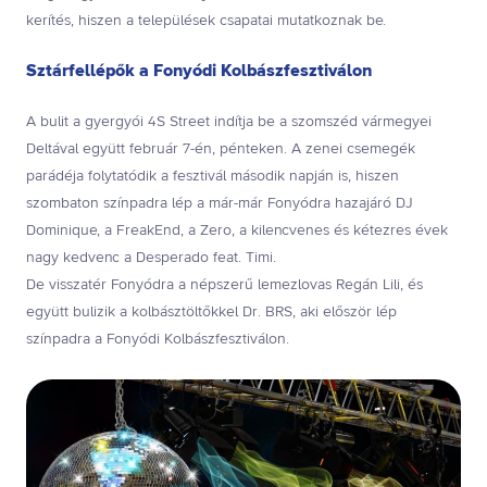
kerítés, hiszen a települések csapatai mutatkoznak be.
Sztárfellépők a Fonyódi Kolbászfesztiválon
A bulit a gyergyói 4S Street indítja be a szomszéd vármegyei
Deltával együtt február 7-én, pénteken. A zenei csemegék
parádéja folytatódik a fesztivál második napján is, hiszen
szombaton színpadra lép a már-már Fonyódra hazajáró DJ
Dominique, a FreakEnd, a Zero, a kilencvenes és kétezres évek
nagy kedvenc a Desperado feat. Timi.
De visszatér Fonyódra a népszerű lemezlovas Regán Lili, és
együtt bulizik a kolbásztöltőkkel Dr. BRS, aki először lép
színpadra a Fonyódi Kolbászfesztiválon.