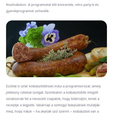
fesztiválokon. A programokat élő koncertek, retro party-k és
gyerekprogramok színesítik.
Ezúttal is sztár kolbásztöltéssel indul a programsorozat, amely
jótékony célokat szolgál. Szombaton a kolbásztöltők mögött
sorakoznak fel a nevezett csapatok, hogy kiderüljön, kinek a
receptje a legjobb. Vasárnap a somogyi települések mutatják
meg, hogy náluk – ha akarják szó szerint – kolbászból van a