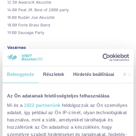
12:30 AwarocK Akusztik
14:00 Peat JR. Best of 2000 party
16:00 Rudán Joe Akusztik
18:00 Forte Brass Band
19:00 Sausage Party
Vasárnap
11:00 Markó Krisztián harmónika
12:00 Tschepen Tamás
13:00 B-Tone& Müller Attila Saxophone live act
Beleegyezés
Részletek
Hirdetés beállításai
A süti
Maradjatok több napig Fonyódon
Az Ön adatainak felelősségteljes felhasználása
Fonyód télen is különleges arcát mutatja, a reggeli kissé párás,
Mi és a
1022 partnerünk
feldolgozzuk az Ön személyes
ködös idő misztikussá varázsolja a Balatont, az északi partot, a
adatait, így például az Ön IP-címét, olyan technológiákat
friss levegőn sétálva egész nap csodás látványban lesz részetek.
használva, mint a sütik, amelyekkel tárolhatjuk és
Nézzétek meg a kedvenc strandotokról a naplementét is! Ehhez
hozzáférünk az Ön adataihoz a készülékén, hogy
persze melegebben fel kell öltözni, mint nyáron, de ne hagyjátok
személyre szabott hirdetéseket és tartalmakat, hirdetés-