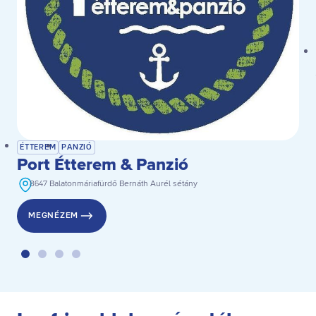
ÉTTEREM
PANZIÓ
Port Étterem & Panzió
8647 Balatonmáriafürdő Bernáth Aurél sétány
MEGNÉZEM