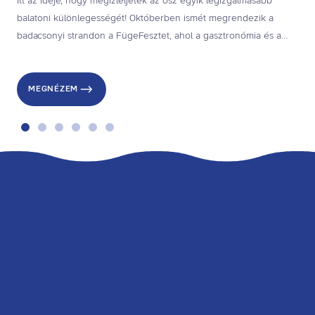
Itt az ideje, hogy megízleljétek az ősz egyik legizgalmasabb
balatoni különlegességét! Októberben ismét megrendezik a
badacsonyi strandon a FügeFesztet, ahol a gasztronómia és a
kultúra találkozik, a főszerepben a zamatos balatoni fügével.
MEGNÉZEM