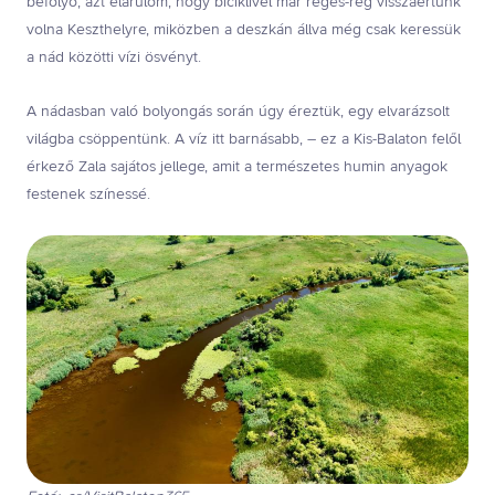
befolyó, azt elárulom, hogy biciklivel már réges-rég visszaértünk
volna Keszthelyre, miközben a deszkán állva még csak keressük
a nád közötti vízi ösvényt.
A nádasban való bolyongás során úgy éreztük, egy elvarázsolt
világba csöppentünk. A víz itt barnásabb, – ez a Kis-Balaton felől
érkező Zala sajátos jellege, amit a természetes humin anyagok
festenek színessé.