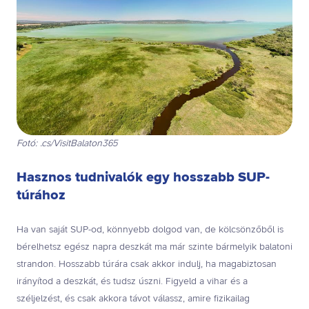
Fotó: .cs/VisitBalaton365
Hasznos tudnivalók egy hosszabb SUP-
túrához
Ha van saját SUP-od, könnyebb dolgod van, de kölcsönzőből is
bérelhetsz egész napra deszkát ma már szinte bármelyik balatoni
strandon. Hosszabb túrára csak akkor indulj, ha magabiztosan
irányítod a deszkát, és tudsz úszni. Figyeld a vihar és a
széljelzést, és csak akkora távot válassz, amire fizikailag