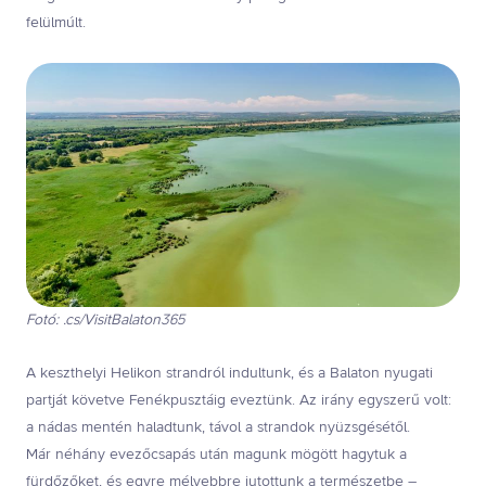
felülmúlt.
Fotó: .cs/VisitBalaton365
A keszthelyi Helikon strandról indultunk, és a Balaton nyugati
partját követve Fenékpusztáig eveztünk. Az irány egyszerű volt:
a nádas mentén haladtunk, távol a strandok nyüzsgésétől.
Már néhány evezőcsapás után magunk mögött hagytuk a
fürdőzőket, és egyre mélyebbre jutottunk a természetbe –