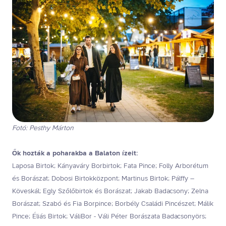
Fotó: Pesthy Márton
Ők hozták a poharakba a Balaton ízeit:
Laposa Birtok; Kányaváry Borbirtok; Fata Pince; Folly Arborétum
és Borászat; Dobosi Birtokközpont; Martinus Birtok; Pálffy –
Köveskál; Egly Szőlőbirtok és Borászat; Jakab Badacsony; Zelna
Borászat; Szabó és Fia Borpince; Borbély Családi Pincészet; Málik
Pince; Éliás Birtok; VáliBor - Váli Péter Borászata Badacsonyörs;