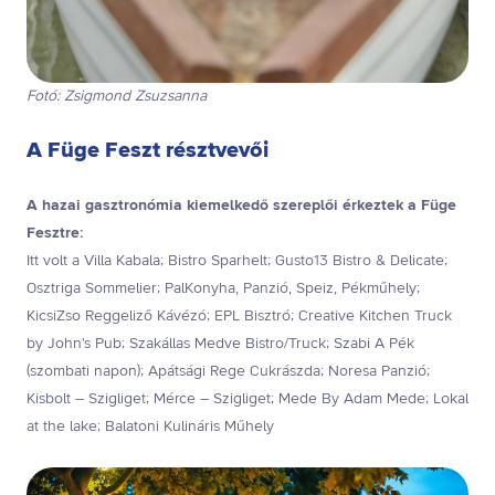
Fotó: Zsigmond Zsuzsanna
A Füge Feszt résztvevői
A hazai gasztronómia kiemelkedő szereplői érkeztek a Füge
Fesztre:
Itt volt a Villa Kabala; Bistro Sparhelt; Gusto13 Bistro & Delicate;
Osztriga Sommelier; PalKonyha, Panzió, Speiz, Pékműhely;
KicsiZso Reggeliző Kávézó; EPL Bisztró; Creative Kitchen Truck
by John's Pub; Szakállas Medve Bistro/Truck; Szabi A Pék
(szombati napon); Apátsági Rege Cukrászda; Noresa Panzió;
Kisbolt – Szigliget; Mérce – Szigliget; Mede By Adam Mede; Lokal
at the lake; Balatoni Kulináris Műhely