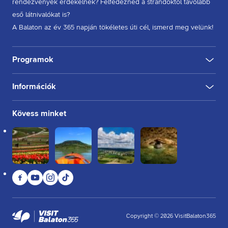
rendezvények érdekelnek? Felfedeznéd a strandoktól távolabb
eső látnivalókat is?
A Balaton az év 365 napján tökéletes úti cél, ismerd meg velünk!
Programok
Információk
KULTÚRA
FESZTIVÁL
SPORT
GASZTRO
INGYENES
BELTÉRI
KÜLTÉRI
BORÁSZAT, PINCE
BORFESZTIVÁL
TÚRA, SÉTA
KERÉKPÁROZÁS
FUTÁS
Rólunk
Kövess minket
Kapcsolat
Partnereink
Felhasználási feltételek
Adatkezelési tájékoztató
Facebook
YouTube
Instagram
TikTok
Sütikezelési tájékoztató
Impresszum
Copyright
©
2026
VisitBalaton365