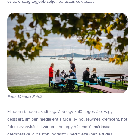
és az ország legjobb séfjei, borászai, cukrászai.
Fotó: Vámosi Patrik
Minden standon akadt legalább egy különleges étel vagy
desszert, amiben megjelent a füge is– hol selymes krémként, hol
édes-savanykás lekvárként, hol egy hús mellé, mártásba
csempészve. A balatoni borászok pedig ezekhez a fügés