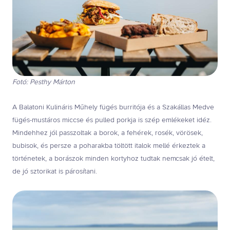
Fotó: Pesthy Márton
A Balatoni Kulináris Műhely fügés burritója és a Szakállas Medve
fügés-mustáros miccse és pulled porkja is szép emlékeket idéz.
Mindehhez jól passzoltak a borok, a fehérek, rosék, vörösek,
bubisok, és persze a poharakba töltött italok mellé érkeztek a
történetek, a borászok minden kortyhoz tudtak nemcsak jó ételt,
de jó sztorikat is párosítani.