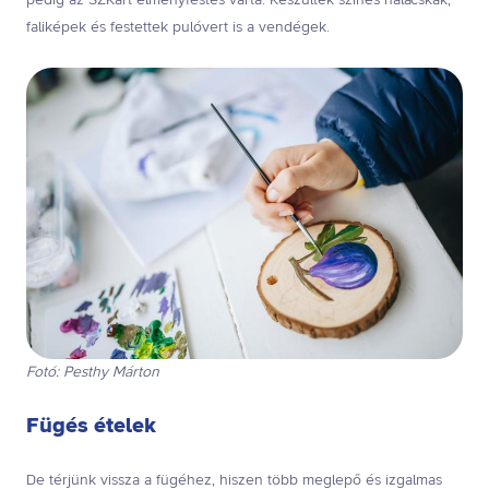
pedig az SZKart élményfestés várta. Készültek színes halacskák,
faliképek és festettek pulóvert is a vendégek.
Fotó: Pesthy Márton
Fügés ételek
De térjünk vissza a fügéhez, hiszen több meglepő és izgalmas