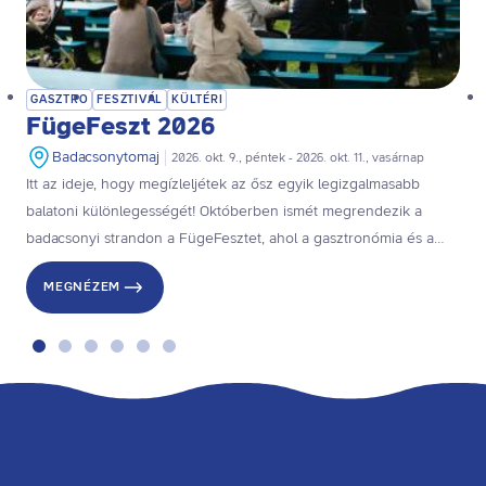
GASZTRO
FESZTIVÁL
KÜLTÉRI
FügeFeszt 2026
Badacsonytomaj
2026. okt. 9., péntek - 2026. okt. 11., vasárnap
Itt az ideje, hogy megízleljétek az ősz egyik legizgalmasabb
balatoni különlegességét! Októberben ismét megrendezik a
badacsonyi strandon a FügeFesztet, ahol a gasztronómia és a
kultúra találkozik, a főszerepben a zamatos balatoni fügével.
MEGNÉZEM