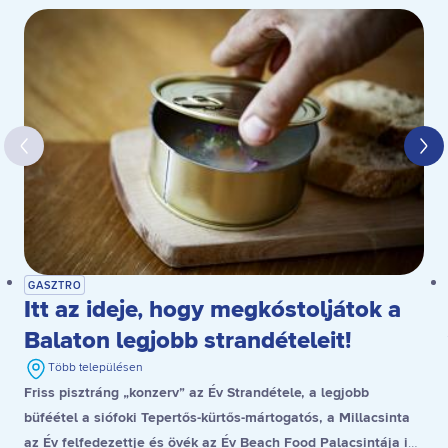
GASZTRO
Itt az ideje, hogy megkóstoljátok a
Balaton legjobb strandételeit!
Több településen
Friss pisztráng „konzerv” az Év Strandétele, a legjobb
büféétel a siófoki Tepertős-kürtős-mártogatós, a Millacsinta
az Év felfedezettje és övék az Év Beach Food Palacsintája is,