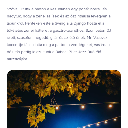
Szóval ültünk a parton a kezünkben egy pohár borral, és
hagytuk, hogy a zene, az ízek és az ősz ritmusa levegyen a
lábunkról. Pénteken este a Swing à la Django hozta el a
tökéletes zenei hátteret a gasztrokalandhoz. Szombaton
DJ
szett, szaxofon, hegedű, gitár és az élő ének, Mr. Vasovski
koncertje táncoltatta meg a parton a vendégeket, vasárnap
délután pedig lelazultunk a Babos–Piller Jazz Duó élő
muzsikájára.