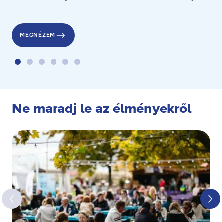
a stranddesszert díjat pedig a gyenesdiási Gubacsinta nyerte.
MEGNÉZEM
Ne maradj le az élményekről