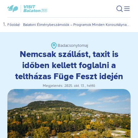
Ugrás
Ugrás
VisitBalaton365
Keresés
Men
kezdőlap
a
az
megn
fő
oldal
Főoldal
Balatoni Élménybeszámolók – Programok Minden Korosztálynak Egész Évben | visitbalaton365.hu
Nemc
tartalomra
aljára
Badacsonytomaj
Nemcsak szállást, taxit is
időben kellett foglalni a
teltházas Füge Feszt idején
Megjelenés:
2025. okt. 13., hétfő