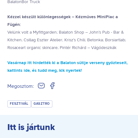
BalatonBor Truck
Kézzel készült különlegességek – Kézműves MiniPiac a
Fügén:
Velünk volt a Myfittgarden; Balaton Shop – John's Pub - Bar &
Kitchen; Csillag Eszter Atelier; Krisz's Chili; Betonka; Borsiartlab;
Rosaceart organic skincare; Pintér Richárd – Vágódeszkák
Vasárnap itt hirdették ki a Balaton sütije verseny győzteseit,
kattints ide, és tudd meg, kik nyertek!
Megosztom:
FESZTIVÁL
GASZTRO
Itt is jártunk