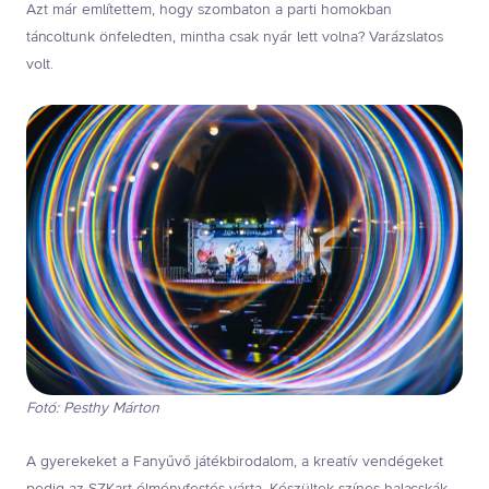
Azt már említettem, hogy szombaton a parti homokban
táncoltunk önfeledten, mintha csak nyár lett volna? Varázslatos
volt.
Fotó: Pesthy Márton
A gyerekeket a Fanyűvő játékbirodalom, a kreatív vendégeket