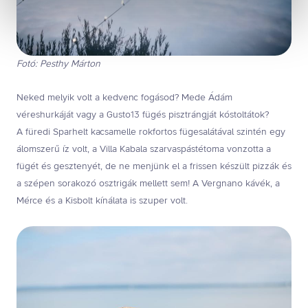
(alapértelmezett)
Kiválasztottak engedélyezése
Összes süti engedélyezése
Összes süti visszautasítása
Fotó: Pesthy Márton
Ön a hozzájárulását bármikor visszavonhatja a weboldal
ezen sütikezelési felületén keresztül. A hozzájárulás
Neked melyik volt a kedvenc fogásod? Mede Ádám
visszavonása nem érinti a hozzájáruláson alapuló, a
véreshurkáját vagy a Gusto13 fügés pisztrángját kóstoltátok?
visszavonás előtti adatkezelés jogszerűségét.
A füredi Sparhelt kacsamelle rokfortos fügesalátával szintén egy
álomszerű íz volt, a Villa Kabala szarvaspástétoma vonzotta a
fügét és gesztenyét, de ne menjünk el a frissen készült pizzák és
a szépen sorakozó osztrigák mellett sem! A Vergnano kávék, a
Mérce és a Kisbolt kínálata is szuper volt.