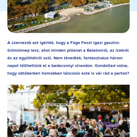
A szervezők azt ígérték, hogy a Füge Feszt igazi gasztro-
örömünnep lesz, ahol minden pillanat a Balatonról, az ízekről
és az együttlétről szól. Nem tévedtek, fantasztukus három
napot tölthettünk el a badacsonyi strandon. Gondoltad volna,
hogy októberben homokban táncolós este is vár rád a parton?