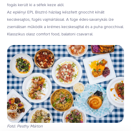
fogás került ki a séfek keze alól.
Az eplényi EPL Bisztró házilag készített gnocchit kínált
kecskesajtos, fügés vajmártással. A füge édes-savanykás íze
zseniálisan működik a krémes kecskesajttal és a puha gnocchival.
Klasszikus olasz comfort food, balatoni csavarral.
Fotó: Pesthy Márton