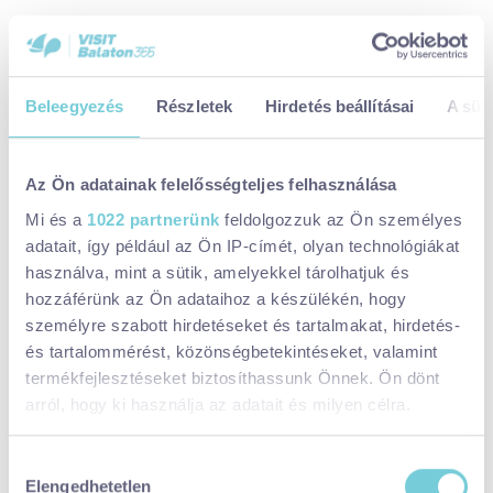
A szálkai Noresa Étterem és Panzió párosításában a nyúlcomb
találkozott a füge édességével, ezt a mellé tálalt sztrapacska
textúrája tetté teljessé.
Beleegyezés
Részletek
Hirdetés beállításai
A süti
KicsiZso BBQ és Reggeliző megmutatta, milyen a lángos, ha
hátszín és fügelekvár kerül rá. Ezután nem elégszel meg a sajtos-
tejfölös variációval.
Az Ön adatainak felelősségteljes felhasználása
Mi és a
1022 partnerünk
feldolgozzuk az Ön személyes
adatait, így például az Ön IP-címét, olyan technológiákat
használva, mint a sütik, amelyekkel tárolhatjuk és
hozzáférünk az Ön adataihoz a készülékén, hogy
személyre szabott hirdetéseket és tartalmakat, hirdetés-
és tartalommérést, közönségbetekintéseket, valamint
termékfejlesztéseket biztosíthassunk Önnek. Ön dönt
arról, hogy ki használja az adatait és milyen célra.
Ha engedélyezi, a következőt is meg szeretnénk tenni:
Hozzájárulás
Elengedhetetlen
Információgyűjtés az Ön földrajzi
kiválasztása