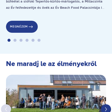
büféétel a siófoki Tepertős-kürtős-mártogatós, a Millacsinta
az Év felfedezettje és övék az Év Beach Food Palacsintája is,
a stranddesszert díjat pedig a gyenesdiási Gubacsinta nyerte.
MEGNÉZEM
Ne maradj le az élményekről