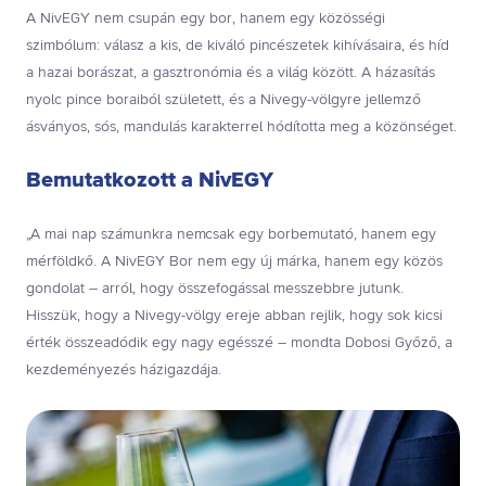
A NivEGY nem csupán egy bor, hanem egy közösségi
szimbólum: válasz a kis, de kiváló pincészetek kihívásaira, és híd
a hazai borászat, a gasztronómia és a világ között. A házasítás
nyolc pince boraiból született, és a Nivegy-völgyre jellemző
ásványos, sós, mandulás karakterrel hódította meg a közönséget.
Bemutatkozott a NivEGY
„A mai nap számunkra nemcsak egy borbemutató, hanem egy
mérföldkő. A NivEGY Bor nem egy új márka, hanem egy közös
gondolat – arról, hogy összefogással messzebbre jutunk.
Hisszük, hogy a Nivegy-völgy ereje abban rejlik, hogy sok kicsi
érték összeadódik egy nagy egésszé – mondta Dobosi Győző, a
kezdeményezés házigazdája.