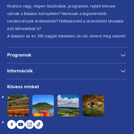
Kíváncsi vagy, milyen fesztiválok, programok, rejtett kincsek
várnak a Balaton környékén? Nemcsak a legismertebb
rendezvények érdekelnek? Felfedeznéd a strandoktól távolabb
eső látnivalókat is?
A Balaton az év 365 napján tökéletes úti cél, ismerd meg velünk!
Programok
Információk
KULTÚRA
FESZTIVÁL
SPORT
GASZTRO
INGYENES
BELTÉRI
KÜLTÉRI
BORÁSZAT, PINCE
BORFESZTIVÁL
TÚRA, SÉTA
KERÉKPÁROZÁS
FUTÁS
Rólunk
Kövess minket
Kapcsolat
Partnereink
Felhasználási feltételek
Adatkezelési tájékoztató
Facebook
YouTube
Instagram
TikTok
Sütikezelési tájékoztató
Impresszum