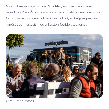
Nyolc Nivegy-völgyi borász, Szik Mátyás örökös sommelier
bajnok, és Róka Ádám, a völgy online arculatának megálmodója
fogott össze, hogy megalkossák azt a bort, ami egységben és
minőségben testesíti meg a Balaton-felvidék szellemét.
Fotó: Szabó Miklós