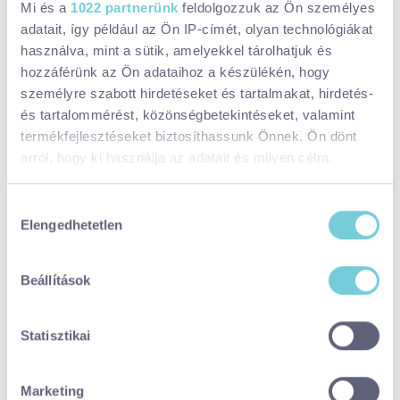
borászok célja, hogy ez a termék a magyar
Mi és a
1022 partnerünk
feldolgozzuk az Ön személyes
csúcsgasztronómiában is helyet kapjon, és hosszabb távon a
adatait, így például az Ön IP-címét, olyan technológiákat
Balaton-felvidék nevét vigye a világba.
használva, mint a sütik, amelyekkel tárolhatjuk és
hozzáférünk az Ön adataihoz a készülékén, hogy
„A NivEGY Bor az első lépés afelé, hogy a Nivegy-völgy neve
személyre szabott hirdetéseket és tartalmakat, hirdetés-
egyet jelentsen a minőséggel – itthon és külföldön is.” – tette
és tartalommérést, közönségbetekintéseket, valamint
hozzá Szik Mátyás.
termékfejlesztéseket biztosíthassunk Önnek. Ön dönt
arról, hogy ki használja az adatait és milyen célra.
Ha engedélyezi, a következőt is meg szeretnénk tenni:
Hozzájárulás
Elengedhetetlen
Információgyűjtés az Ön földrajzi
kiválasztása
elhelyezkedéséről pár méteres pontossággal
Az Ön készülékén beazonosítása annak konkrét
Beállítások
tulajdonságainak (ujjlenyomat) aktív ellenőrzésével
Tudjon meg többet személyes adatainak feldolgozási
Statisztikai
módjairól és adja meg preferenciáit a
Részletek
pontban
. Bármikor módosíthatja vagy visszavonhatja a
Sütinyilatkozathoz való hozzájárulását.
Marketing