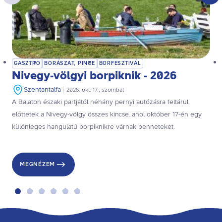
GASZTRO
BORÁSZAT, PINCE
BORFESZTIVÁL
Nivegy-völgyi borpiknik - 2026
Szentantalfa
2026. okt. 17., szombat
A Balaton északi partjától néhány pernyi autózásra feltárul
előttetek a Nivegy-völgy összes kincse, ahol október 17-én egy
különleges hangulatú borpiknikre várnak benneteket.
MEGNÉZEM