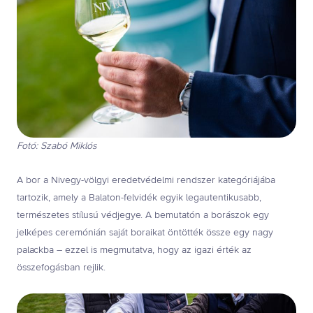
Fotó: Szabó Miklós
A bor a Nivegy-völgyi eredetvédelmi rendszer kategóriájába
tartozik, amely a Balaton-felvidék egyik legautentikusabb,
természetes stílusú védjegye. A bemutatón a borászok egy
jelképes ceremónián saját boraikat öntötték össze egy nagy
palackba – ezzel is megmutatva, hogy az igazi érték az
összefogásban rejlik.