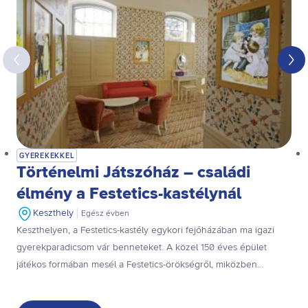
ezen sütikezelési felületén keresztül. A hozzájárulás
visszavonása nem érinti a hozzájáruláson alapuló, a
visszavonás előtti adatkezelés jogszerűségét.
GYEREKEKKEL
Történelmi Játszóház – családi
élmény a Festetics-kastélynál
Keszthely
Egész évben
Keszthelyen, a Festetics-kastély egykori fejőházában ma igazi
gyerekparadicsom vár benneteket. A közel 150 éves épület
játékos formában mesél a Festetics-örökségről, miközben
trambulin, mini mászófal, labirintus, bábszereplők és interaktív
kiállítások teszik felejthetetlen élménnyé a látogatást.