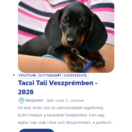
FESZTIVÁL
KUTYABARÁT
GYEREKEKKEL
Tacsi Tali Veszprémben -
2026
Veszprém
2026. szept. 5., szombat
Kis test, óriási szív és utánozhatatlan egyéniség.
Ezért imádjuk a tacskókat! Szeptember 5-én egy
egész nap csak róluk szól Veszprémben, a jubileumi
X. Tacsi Talin. Ott találkozunk!