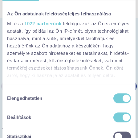
MEGNÉZEM
Az Ön adatainak felelősségteljes felhasználása
Mi és a
1022 partnerünk
feldolgozzuk az Ön személyes
Itt jártunk legutóbb
adatait, így például az Ön IP-címét, olyan technológiákat
használva, mint a sütik, amelyekkel tárolhatjuk és
hozzáférünk az Ön adataihoz a készülékén, hogy
személyre szabott hirdetéseket és tartalmakat, hirdetés-
és tartalommérést, közönségbetekintéseket, valamint
termékfejlesztéseket biztosíthassunk Önnek. Ön dönt
arról, hogy ki használja az adatait és milyen célra.
Ha engedélyezi, a következőt is meg szeretnénk tenni:
Hozzájárulás
Elengedhetetlen
Információgyűjtés az Ön földrajzi
kiválasztása
elhelyezkedéséről pár méteres pontossággal
Az Ön készülékén beazonosítása annak konkrét
Beállítások
tulajdonságainak (ujjlenyomat) aktív ellenőrzésével
Tudjon meg többet személyes adatainak feldolgozási
GASZTRO
Itt az ideje, hogy megkóstoljátok a
Statisztikai
módjairól és adja meg preferenciáit a
Részletek