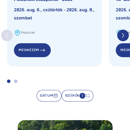
2026. aug. 6., csütörtök - 2026. aug. 8.,
2026. a
szombat
szomb
Paloznak
Bala
MEGNÉZEM
MEG
DÁTUM
SZŰRŐK
1