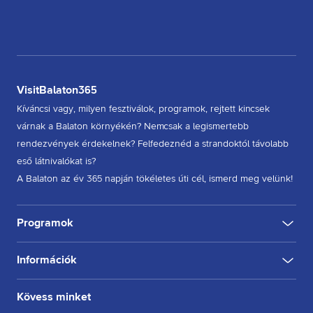
VisitBalaton365
Kíváncsi vagy, milyen fesztiválok, programok, rejtett kincsek
várnak a Balaton környékén? Nemcsak a legismertebb
rendezvények érdekelnek? Felfedeznéd a strandoktól távolabb
eső látnivalókat is?
A Balaton az év 365 napján tökéletes úti cél, ismerd meg velünk!
Programok
Információk
KULTÚRA
FESZTIVÁL
SPORT
GASZTRO
INGYENES
BELTÉRI
KÜLTÉRI
BORÁSZAT, PINCE
BORFESZTIVÁL
TÚRA, SÉTA
KERÉKPÁROZÁS
FUTÁS
Rólunk
Kövess minket