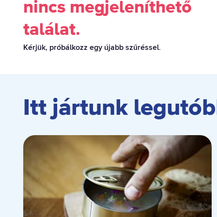
nincs megjeleníthető
találat.
Kérjük, próbálkozz egy újabb szűréssel.
Itt jártunk legutó