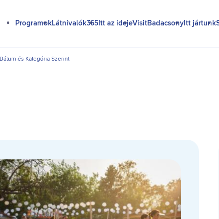
Programok
Látnivalók365
Itt az ideje
VisitBadacsony
Itt jártunk
átum és Kategória Szerint