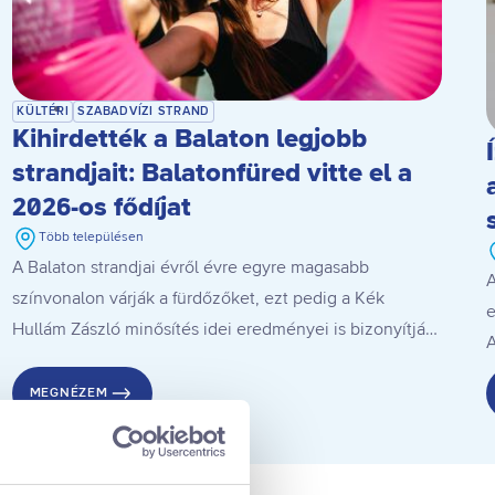
KÜLTÉRI
SZABADVÍZI STRAND
Kihirdették a Balaton legjobb
strandjait: Balatonfüred vitte el a
2026-os fődíjat
Több településen
A Balaton strandjai évről évre egyre magasabb
A
színvonalon várják a fürdőzőket, ezt pedig a Kék
e
Hullám Zászló minősítés idei eredményei is bizonyítják.
A
A Balaton Legjobb Strandja 2026 címet a balatonfüredi
s
Kisfaludy Strand nyerte el, de családbarát,
MEGNÉZEM
k
gasztronómiai, innovációs és természetvédelmi
i
kategóriákban is lettek díjazottak. Mutatjuk, kik lettek
az idei nyertesek, és azt is, milyen szempontok alapján