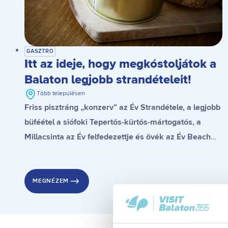
GASZTRO
Itt az ideje, hogy megkóstoljátok a
Balaton legjobb strandételeit!
Több településen
Friss pisztráng „konzerv” az Év Strandétele, a legjobb
büféétel a siófoki Tepertős-kürtős-mártogatós, a
Millacsinta az Év felfedezettje és övék az Év Beach
Food Palacsintája is, a stranddesszert díjat pedig a
gyenesdiási Gubacsinta nyerte.
MEGNÉZEM