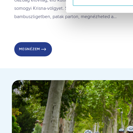
tájékoztatóért:
https://visit
somogyi Krisna-völgyet. Sétálhatsz kis ösvényeken,
Kizárólag az elengedhetetl
bambuszligetben, patak parton, megnézheted a
Kiválasztottak engedélye
szentélyt, a tehénvédelmi központot, és a helyi kultúra
Összes süti engedélyez
Összes süti visszautasí
mellett belekóstolhatsz a helyi ízekbe is.
Ön a hozzájárulását bármikor
visszavonása nem érinti a ho
MEGNÉZEM