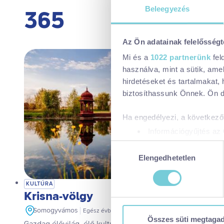
Beleegyezés
365
Az Ön adatainak felelősségt
Mi és a
1022 partnerünk
fel
használva, mint a sütik, ame
hirdetéseket és tartalmakat,
biztosíthassunk Önnek. Ön dön
Ha engedélyezi, a következőt
Információgyűjtés az 
Az Ön készülékén bea
Hozzájárulás
Tudjon meg többet személyes 
Elengedhetetlen
kiválasztása
módosíthatja vagy visszavonh
KULTÚRA
Krisna-völgy
A https://visitbalaton365.hu/
biztonságos böngészés mellet
Somogyvámos
Egész évben
használatáról és arról, hogya
Összes süti megtaga
Gazdag élővilág, élő kultúra, itt az ideje felfedeznetek a