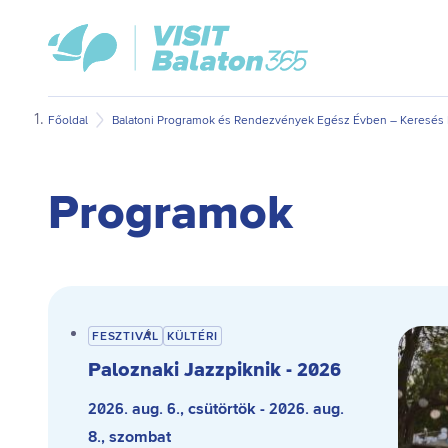
Ugrás
Ugrás
VisitBalaton365
a
az
kezdőlap
fő
oldal
tartalomra
aljára
Főoldal
Balatoni Programok és Rendezvények Egész Évben – Keresés D
Programok
FESZTIVÁL
KÜLTÉRI
Paloznaki Jazzpiknik - 2026
2026. aug. 6., csütörtök - 2026. aug.
8., szombat