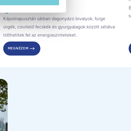
Kis-Balatonnál
esi-tajekoztato.pdf
B
Balatonmagyaród
Egész évben
t
Kápolnapusztán sárban dagonyázó bivalyok, fürge
k
ürgék, csivitelő fecskék és gyurgyalagok között sétálva
tölthetitek fel az energiaszinteteket.
. A hozzájárulás
ségét.
MEGNÉZEM