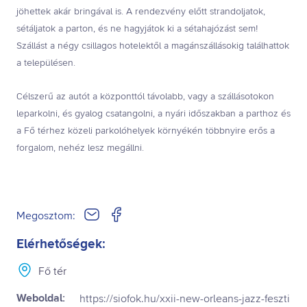
jöhettek akár bringával is. A rendezvény előtt strandoljatok,
sétáljatok a parton, és ne hagyjátok ki a sétahajózást sem!
Szállást a négy csillagos hotelektől a magánszállásokig találhattok
a településen.
Célszerű az autót a központtól távolabb, vagy a szállásotokon
leparkolni, és gyalog csatangolni, a nyári időszakban a parthoz és
a Fő térhez közeli parkolóhelyek környékén többnyire erős a
forgalom, nehéz lesz megállni.
Megosztom:
Elérhetőségek:
Fő tér
Weboldal:
https://siofok.hu/xxii-new-orleans-jazz-feszti