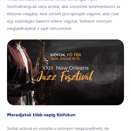
fesztiválhangulat várja azokat, akik szeretnek belefeledkezni az
élőzene világába. Akár vérbeli jazzrajongók vagytok, akár csak
egy különleges balatoni estére vágytok, Siófokon könnyen
megtalálhatjátok a saját ritmusotokat.
Maradjatok több napig Siófokon
Siófok autóval és vonattal is könnyen megközelíthető, de