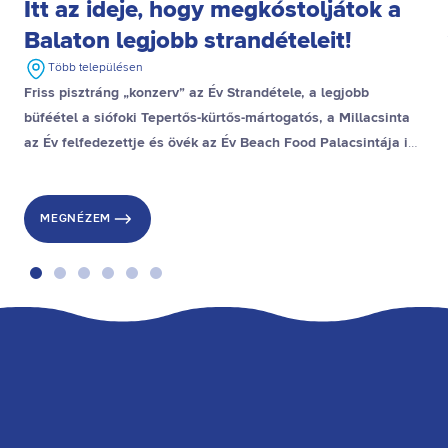
Itt az ideje, hogy megkóstoljátok a
Balaton legjobb strandételeit!
Több településen
Friss pisztráng „konzerv” az Év Strandétele, a legjobb
büféétel a siófoki Tepertős-kürtős-mártogatós, a Millacsinta
az Év felfedezettje és övék az Év Beach Food Palacsintája is,
a stranddesszert díjat pedig a gyenesdiási Gubacsinta nyerte.
MEGNÉZEM