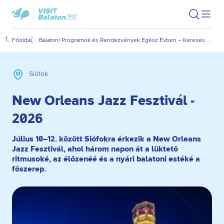
Ugrás
Ugrás
VisitBalaton365
Keresés
Men
kezdőlap
a
az
megn
fő
oldal
Főoldal
Balatoni Programok és Rendezvények Egész Évben – Keresés Dátum és Kategória Szerint
New 
tartalomra
aljára
Siófok
New Orleans Jazz Fesztivál -
2026
Július 10–12. között Siófokra érkezik a New Orleans
Jazz Fesztivál, ahol három napon át a lüktető
ritmusoké, az élőzenéé és a nyári balatoni estéké a
főszerep.