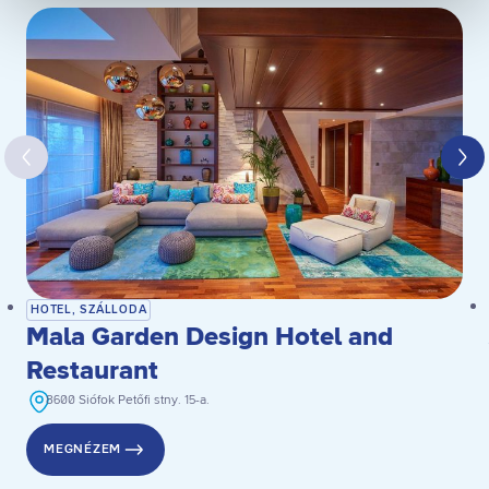
Kiválasztottak engedélyezése
Összes süti engedélyezése
Összes süti visszautasítása
Ön a hozzájárulását bármikor visszavonhatja a weboldal
ezen sütikezelési felületén keresztül. A hozzájárulás
visszavonása nem érinti a hozzájáruláson alapuló, a
visszavonás előtti adatkezelés jogszerűségét.
HOTEL, SZÁLLODA
Mala Garden Design Hotel and
Restaurant
8600 Siófok Petőfi stny. 15-a.
MEGNÉZEM