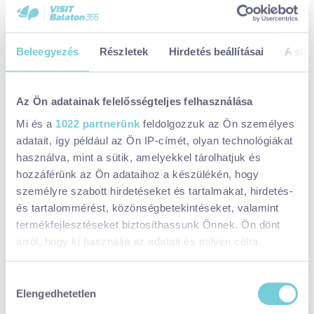
Paloznaki Jazzpiknik - 2026
Beleegyezés
Részletek
Hirdetés beállításai
A süti
Az Ön adatainak felelősségteljes felhasználása
Mi és a
1022 partnerünk
feldolgozzuk az Ön személyes
Varga BalaTone - 2026
adatait, így például az Ön IP-címét, olyan technológiákat
használva, mint a sütik, amelyekkel tárolhatjuk és
GASZTRO
FESZTIVÁL
KÜLTÉRI
hozzáférünk az Ön adataihoz a készülékén, hogy
személyre szabott hirdetéseket és tartalmakat, hirdetés-
és tartalommérést, közönségbetekintéseket, valamint
Bor, Mámor, Prósza - 2026
termékfejlesztéseket biztosíthassunk Önnek. Ön dönt
arról, hogy ki használja az adatait és milyen célra.
GASZTRO
FESZTIVÁL
KÜLTÉRI
Ha engedélyezi, a következőt is meg szeretnénk tenni:
Hozzájárulás
Elengedhetetlen
Információgyűjtés az Ön földrajzi
kiválasztása
Zalaszántó Béke Sztúpa
elhelyezkedéséről pár méteres pontossággal