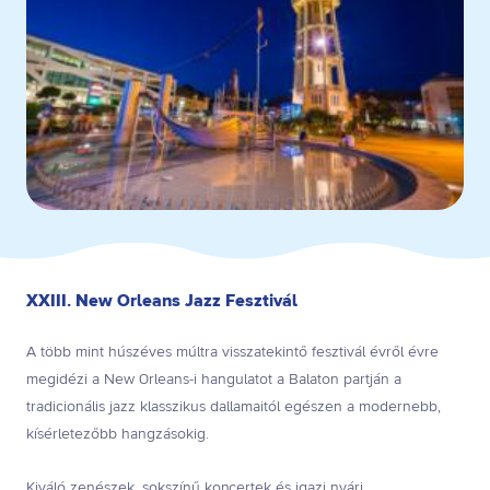
XXIII. New Orleans Jazz Fesztivál
A több mint húszéves múltra visszatekintő fesztivál évről évre
megidézi a New Orleans-i hangulatot a Balaton partján a
tradicionális jazz klasszikus dallamaitól egészen a modernebb,
kísérletezőbb hangzásokig.
Kiváló zenészek, sokszínű koncertek és igazi nyári