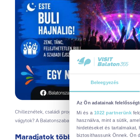
Beleegyezés
Az Ön adatainak felelősségt
Chilleznétek, családi programot kerestek, kipróbálnátok v
Mi és a
1022 partnerünk
fel
vágytok? A Balatonszabadi Feszten mindenki megtalálhatja
használva, mint a sütik, ame
hirdetéseket és tartalmakat,
Maradjatok több napig Balatonszab
biztosíthassunk Önnek. Ön dön