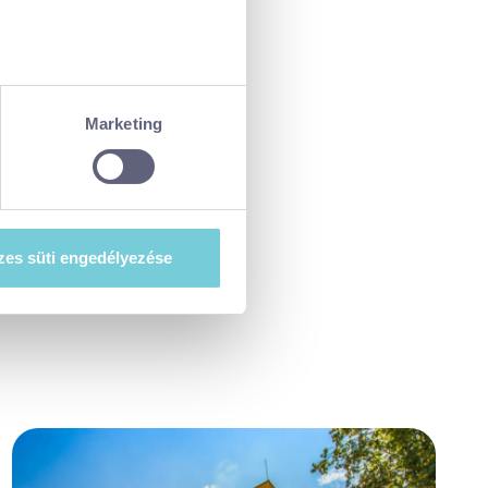
ellenőrzésével
észletek pontban
. Bármikor
Marketing
tiket”) használ, hogy
at szeretne e sütik
es süti engedélyezése
esi-tajekoztato.pdf
. A hozzájárulás
ségét.