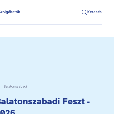
Szolgáltatók
Keresés
Balatonszabadi
alatonszabadi Feszt -
026