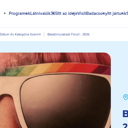
Programok
Látnivalók365
Itt az ideje
VisitBadacsony
Itt jártunk
átum és Kategória Szerint
Balatonszabadi Feszt - 2026
B
2