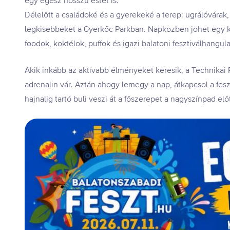
egy egész hosszú estét is.
Délelőtt a családoké és a gyerekeké a terep: ugrálóvárak,
legkisebbeket a Gyerkőc Parkban. Napközben jöhet egy kis
foodok, koktélok, puffok és igazi balatoni fesztiválhangula
Akik inkább az aktívabb élményeket keresik, a Technikai 
adrenalin vár. Aztán ahogy lemegy a nap, átkapcsol a feszt
hajnalig tartó buli veszi át a főszerepet a nagyszínpad előt