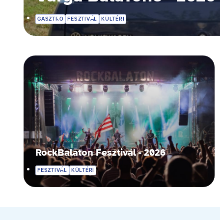
GASZTRO
FESZTIVÁL
KÜLTÉRI
RockBalaton Fesztivál - 2026
FESZTIVÁL
KÜLTÉRI