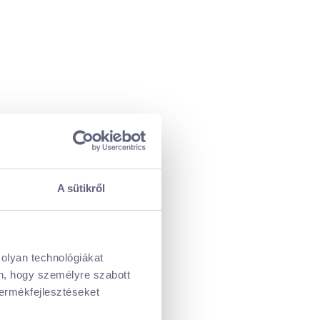
A sütikről
 olyan technológiákat
én, hogy személyre szabott
termékfejlesztéseket