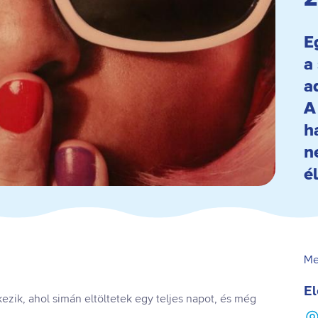
E
a
a
A
h
n
é
Me
El
ezik, ahol simán eltöltetek egy teljes napot, és még