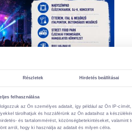
Részletek
Hirdetés beállításai
eljes felhasználása
alami extrémet vagy inkább esti fesztiválvibe-ra
dolgozzuk az Ön személyes adatait, így például az Ön IP-címét,
 a saját zónáját.
lyekkel tárolhatjuk és hozzáférünk az Ön adataihoz a készülék
 hirdetés- és tartalommérést, közönségbetekintéseket, valamint 
adiban
t arról, hogy ki használja az adatait és milyen célra.