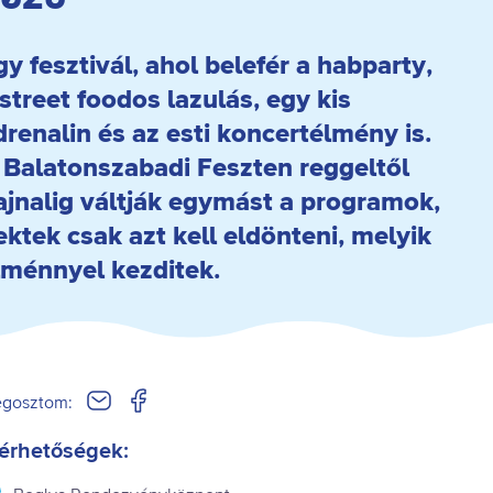
gy fesztivál, ahol belefér a habparty,
 street foodos lazulás, egy kis
drenalin és az esti koncertélmény is.
 Balatonszabadi Feszten reggeltől
ajnalig váltják egymást a programok,
ektek csak azt kell eldönteni, melyik
lménnyel kezditek.
gosztom:
érhetőségek: