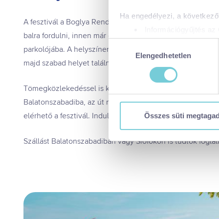
Ha engedélyezi, a következőt
A fesztivál a Boglya Rendezvényközpontban lesz. Ha autóva
Információgyűjtés az 
balra fordulni, innen már csak egy rövid, kb. 500 méteres
Az Ön készülékén bea
Hozzájárulás
parkolójába. A helyszínen kijelölt, izetős parkoló vár ben
Tudjon meg többet személyes 
Elengedhetetlen
kiválasztása
majd szabad helyet találni.
módosíthatja vagy visszavonh
Tömegközlekedéssel is könnyű a dolgotok, Siófok buszpál
A https://visitbalaton365.hu/
Balatonszabadiba, az út nagyjából 15 perc, onnan pedig a
biztonságos böngészés mellet
használatáról és arról, hogya
elérhető a fesztivál. Indulhat a nyári kaland!
Összes süti megtaga
tájékoztatóért:
https://visit
Kizárólag az elengedhetetl
Szállást Balatonszabadiban vagy Siófokon is tudtok foglal
Kiválasztottak engedélye
Összes süti engedélyez
Összes süti visszautasí
Ön a hozzájárulását bármikor
visszavonása nem érinti a ho