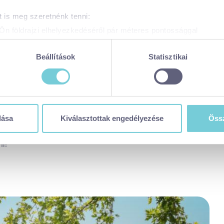
 is meg szeretnénk tenni:
l érkeztek, Siófok felől a Balatonszabadi táblánál kell
Ön földrajzi elhelyezkedéséről pár méteres pontossággal
 egyenes szakasz, és meg is érkeztek a fesztivál
zonosítása annak konkrét tulajdonságainak (ujjlenyomat) aktív 
neteket, figyeljetek a forgalomirányítókra, segítenek
adatainak feldolgozási módjairól és adja meg preferenciáit a
R
Beállítások
Statisztikai
atja a Sütinyilatkozathoz való hozzájárulását.
yaudvaráról óránként indulnak járatok
 weboldal sütiket és más, hasonló technológiákat (együttesen „sü
z első megállótól egy kellemes, kb. 10 perces sétával
t a legjobb felhasználói élményt nyújtsa. Ha bővebb információk
n módosíthatja a beállításokat, kattintson ide a részeletes süti
dása
Kiválasztottak engedélyezése
Össz
balaton365.hu/adatvedelem/visitbalaton365-weboldal-sutikezel
en sütiket használja (alapértelmezett)
ni!
zése
ése
tása
 visszavonhatja a weboldal ezen sütikezelési felületén keresztül
zzájáruláson alapuló, a visszavonás előtti adatkezelés jogszerű