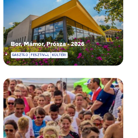
Bor, Mámor, Prósza - 2026
GASZTRO
FESZTIVÁL
KÜLTÉRI