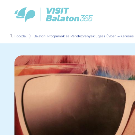
Ugrás
Ugrás
VisitBalaton365
a
az
kezdőlap
fő
oldal
tartalomra
aljára
Főoldal
Balatoni Programok és Rendezvények Egész Évben – Keresés D