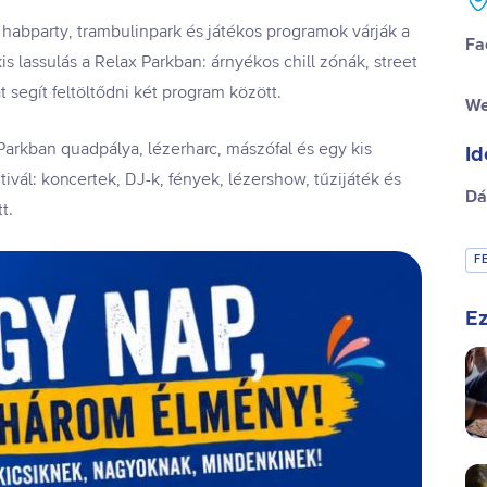
 habparty, trambulinpark és játékos programok várják a
Fa
 lassulás a Relax Parkban: árnyékos chill zónák, street
t segít feltöltődni két program között.
We
Parkban quadpálya, lézerharc, mászófal és egy kis
Id
ivál: koncertek, DJ-k, fények, lézershow, tűzijáték és
Dá
t.
F
Ez