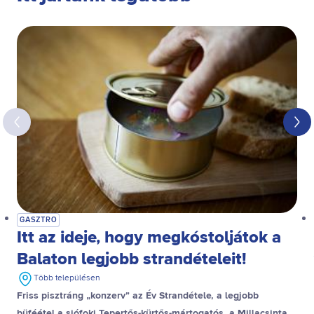
GASZTRO
Itt az ideje, hogy megkóstoljátok a
Balaton legjobb strandételeit!
Több településen
Friss pisztráng „konzerv” az Év Strandétele, a legjobb
büféétel a siófoki Tepertős-kürtős-mártogatós, a Millacsinta