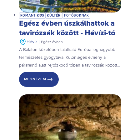
ROMANTIKUS
KÜLTÉRI
FOTÓSOKNAK
Egész évben úszkálhattok a
tavirózsák között - Hévízi-tó
Hévíz
Egész évben
A Balaton közelében található Európa legnagyobb
természetes gyógytava. Különleges élmény a
párafelhő alatt rejtőzködő tóban a tavirózsák között
lebegni. Próbáljátok ki!
MEGNÉZEM