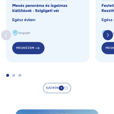
Mesés panoráma és izgalmas
Festet
kiállítások - Szigligeti vár
Keszt
Egész évben
Egész
Szigliget
Kesz
MEGNÉZEM
MEG
SZŰRŐK
1