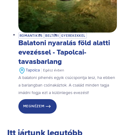
ROMANTIKUS
BELTÉRI
GYEREKEKKEL
Balatoni nyaralás föld alatti
evezéssel - Tapolcai-
tavasbarlang
Tapolca
Egész évben
A balatoni pihenés egyik csúcspontja lesz, ha ebben
a barlangban csónakáztok. A család minden tagja
imádni fogja ezt a különleges evezést!
MEGNÉZEM
Itt jártunk legutóbb