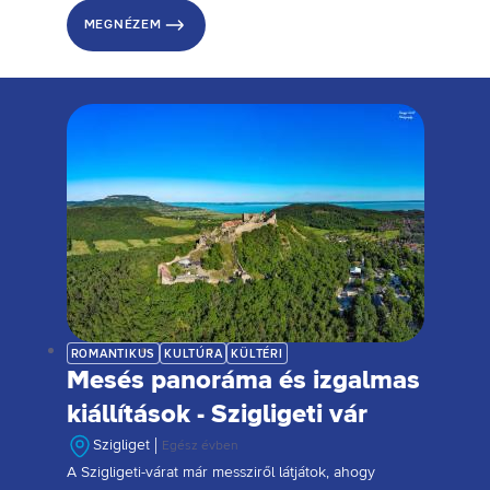
kirándulási célpont.
MEGNÉZEM
ROMANTIKUS
KULTÚRA
KÜLTÉRI
Mesés panoráma és izgalmas
kiállítások - Szigligeti vár
Szigliget
Egész évben
A Szigligeti-várat már messziről látjátok, ahogy