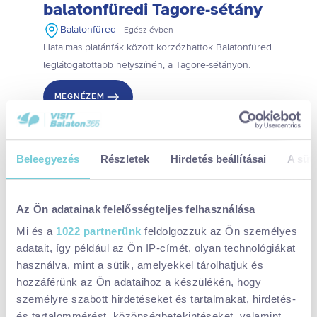
balatonfüredi Tagore-sétány
Balatonfüred
Egész évben
Hatalmas platánfák között korzózhattok Balatonfüred
leglátogatottabb helyszínén, a Tagore-sétányon.
MEGNÉZEM
Beleegyezés
Részletek
Hirdetés beállításai
A süti
Az Ön adatainak felelősségteljes felhasználása
Mi és a
1022 partnerünk
feldolgozzuk az Ön személyes
adatait, így például az Ön IP-címét, olyan technológiákat
használva, mint a sütik, amelyekkel tárolhatjuk és
hozzáférünk az Ön adataihoz a készülékén, hogy
személyre szabott hirdetéseket és tartalmakat, hirdetés-
ROMANTIKUS
KÜLTÉRI
KUTYABARÁT
és tartalommérést, közönségbetekintéseket, valamint