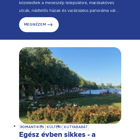
közeledtek a meseszép településre, macskaköves
utcák, nádtetős házak és varázslatos panoráma vár
rátok.
MEGNÉZEM
ROMANTIKUS
KÜLTÉRI
KUTYABARÁT
Egész évben sikkes - a