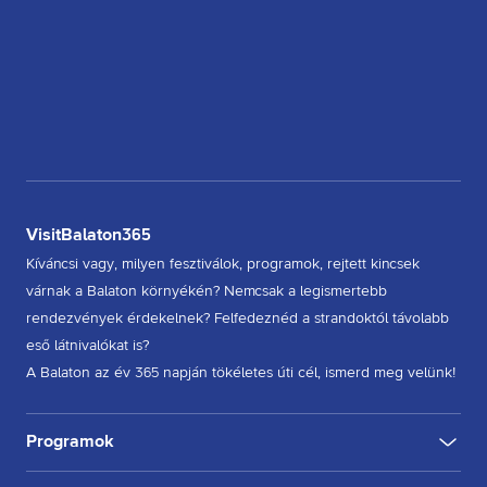
VisitBalaton365
Kíváncsi vagy, milyen fesztiválok, programok, rejtett kincsek
várnak a Balaton környékén? Nemcsak a legismertebb
rendezvények érdekelnek? Felfedeznéd a strandoktól távolabb
eső látnivalókat is?
A Balaton az év 365 napján tökéletes úti cél, ismerd meg velünk!
Programok