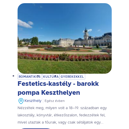
ROMANTIKUS
KULTÚRA
GYEREKEKKEL
Festetics-kastély - barokk
pompa Keszthelyen
Keszthely
Egész évben
Nézzétek meg, milyen volt a 18–19. században egy
lakosztály, könyvtár, étkezőszalon, fedezzétek fel,
mivel utaztak a főurak, vagy csak sétáljatok egy