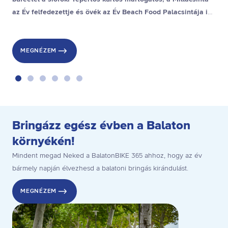
az Év felfedezettje és övék az Év Beach Food Palacsintája is,
a stranddesszert díjat pedig a gyenesdiási Gubacsinta nyerte.
MEGNÉZEM
Bringázz egész évben a Balaton
környékén!
Mindent megad Neked a BalatonBIKE 365 ahhoz, hogy az év
bármely napján élvezhesd a balatoni bringás kirándulást.
MEGNÉZEM