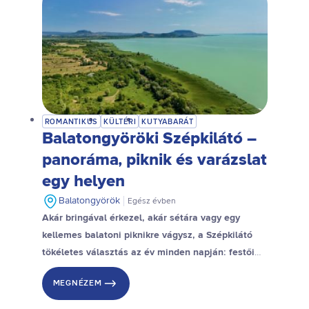
ROMANTIKUS
KÜLTÉRI
KUTYABARÁT
Balatongyöröki Szépkilátó –
panoráma, piknik és varázslat
egy helyen
Balatongyörök
Egész évben
Akár bringával érkezel, akár sétára vagy egy
kellemes balatoni piknikre vágysz, a Szépkilátó
tökéletes választás az év minden napján: festői
kilátás, csend, zöld és a Balaton – minden együtt
MEGNÉZEM
van egy felejthetetlen kiránduláshoz.