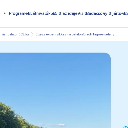
Programok
Látnivalók365
Itt az ideje
VisitBadacsony
Itt jártunk
| visitbalaton365.hu
Egész évben sikkes - a balatonfüredi Tagore-sétány