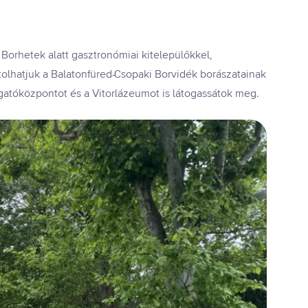
Borhetek alatt gasztronómiai kitelepülőkkel,
tolhatjuk a Balatonfüred-Csopaki Borvidék borászatainak
togatóközpontot és a Vitorlázeumot is látogassátok meg.