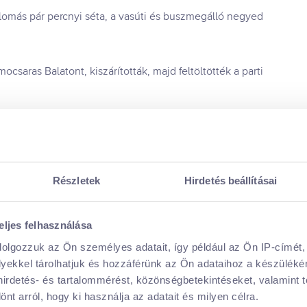
llomás pár percnyi séta, a vasúti és buszmegálló negyed
csaras Balatont, kiszárították, majd feltöltötték a parti
 a sétány. A Nobel-díjas tudós az Állami Szívkórházban
Részletek
Hirdetés beállításai
emlékfa is követte, tudósok, költők, úrhajósok,
eljes felhasználása
tett tönkre a 140 km/órás szél, ezután az összes fát ki
dolgozzuk az Ön személyes adatait, így például az Ön IP-címét,
velt gemenci platánfa csemetéket ültettek, ezek a fák
lyekkel tárolhatjuk és hozzáférünk az Ön adataihoz a készülék
 hirdetés- és tartalommérést, közönségbetekintéseket, valamint 
t arról, hogy ki használja az adatait és milyen célra.