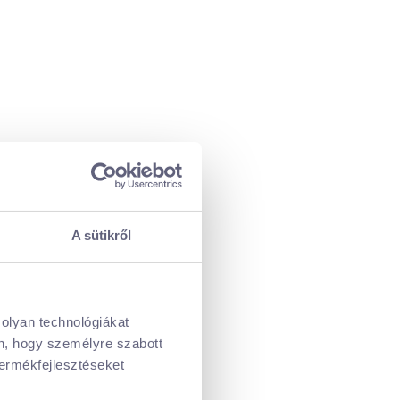
A sütikről
 olyan technológiákat
én, hogy személyre szabott
termékfejlesztéseket