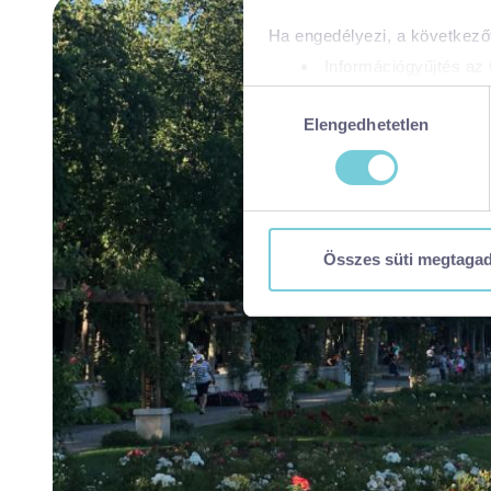
Ha engedélyezi, a következőt
Információgyűjtés az 
Az Ön készülékén bea
Hozzájárulás
Tudjon meg többet személyes 
Elengedhetetlen
kiválasztása
módosíthatja vagy visszavonh
A https://visitbalaton365.hu/
biztonságos böngészés mellet
használatáról és arról, hogya
Összes süti megtaga
tájékoztatóért:
https://visit
Kizárólag az elengedhetetl
Kiválasztottak engedélye
Összes süti engedélyez
Összes süti visszautasí
Ön a hozzájárulását bármikor
visszavonása nem érinti a ho