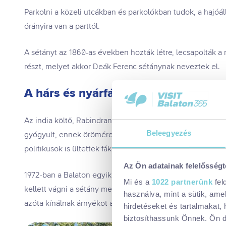
Parkolni a közeli utcákban és parkolókban tudok, a hajóá
órányira van a parttól.
A sétányt az 1860-as években hozták létre, lecsapolták a mo
részt, melyet akkor Deák Ferenc sétánynak neveztek el.
A hárs és nyárfákból platánok lettek
Az india költő, Rabindranath Tagore nevét 1957 óta viseli
Beleegyezés
gyógyult, ennek örömére ültette az első hársfát. Ezt több 
politikusok is ültettek fákat a sétányra.
Az Ön adatainak felelősségt
1972-ban a Balaton egyik legnagyobb viharában 86 nyárfát 
Mi és a
1022 partnerünk
fel
kellett vágni a sétány mentén, helyükre több éves, előne
használva, mint a sütik, ame
azóta kínálnak árnyékot a nyári nagy melegben.
hirdetéseket és tartalmakat,
biztosíthassunk Önnek. Ön dön