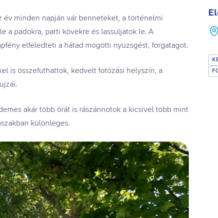
El
z év minden napján vár benneteket, a történelmi
e a padokra, parti kövekre és lassuljatok le. A
apfény elfeledteti a hátad mögötti nyüzsgést, forgatagot.
K
l is összefuthattok, kedvelt fotózási helyszín, a
F
ujzái.
érdemes akár több órát is rászánnotok a kicsivel több mint
pszakban különleges.