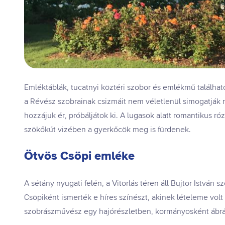
Emléktáblák, tucatnyi köztéri szobor és emlékmű található
a Révész szobrainak csizmáit nem véletlenül simogatják meg
hozzájuk ér, próbáljátok ki. A lugasok alatt romantikus ró
szökőkút vizében a gyerkőcök meg is fürdenek.
Ötvös Csöpi emléke
A sétány nyugati felén, a Vitorlás téren áll Bujtor István 
Csöpiként ismerték e híres színészt, akinek lételeme volt
szobrászművész egy hajórészletben, kormányosként ábrá