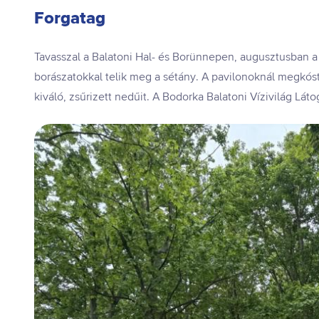
Forgatag
Tavasszal a Balatoni Hal- és Borünnepen, augusztusban a 
borászatokkal telik meg a sétány. A pavilonoknál megkós
kiváló, zsűrizett nedűit. A Bodorka Balatoni Vízivilág Lá