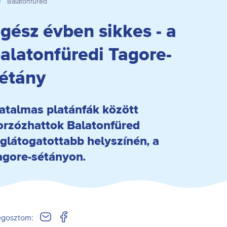
Balatonfüred
gész évben sikkes - a
alatonfüredi Tagore-
étány
atalmas platánfák között
orzózhattok Balatonfüred
eglátogatottabb helyszínén, a
agore-sétányon.
gosztom: