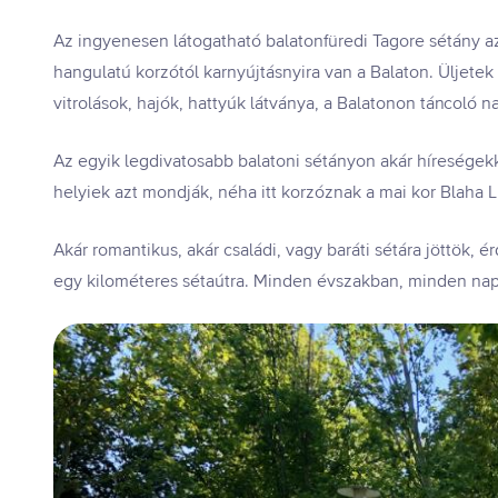
Az ingyenesen látogatható balatonfüredi Tagore sétány a
hangulatú korzótól karnyújtásnyira van a Balaton. Üljetek l
vitrolások, hajók, hattyúk látványa, a Balatonon táncoló n
Az egyik legdivatosabb balatoni sétányon akár híreségekke
helyiek azt mondják, néha itt korzóznak a mai kor Blaha L
Akár romantikus, akár családi, vagy baráti sétára jöttök, 
egy kilométeres sétaútra. Minden évszakban, minden na