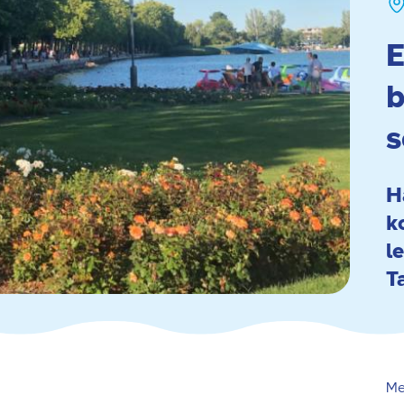
E
b
s
H
k
l
T
Me