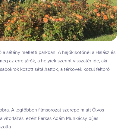
 a sétány melletti parkban. A hajókikötőnél a Halász és
 az erre járók, a helyiek szerint visszatér ide, aki
zsabokrok között sétálhattok, a térkövek közül feltörő
szobra. A legtöbben filmsorozat szerepe miatt Ötvös
 a vitorlázás, ezért Farkas Ádám Munkácsy-díjas
zolta