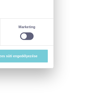
ellenőrzésével
észletek pontban
. Bármikor
Marketing
tiket”) használ, hogy
at szeretne e sütik
es süti engedélyezése
esi-tajekoztato.pdf
. A hozzájárulás
ségét.