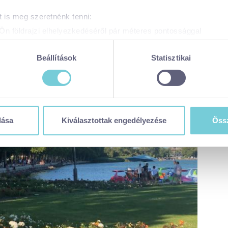
 is meg szeretnénk tenni:
Ön földrajzi elhelyezkedéséről pár méteres pontossággal
zonosítása annak konkrét tulajdonságainak (ujjlenyomat) aktív 
adatainak feldolgozási módjairól és adja meg preferenciáit a
R
Beállítások
Statisztikai
atja a Sütinyilatkozathoz való hozzájárulását.
 weboldal sütiket és más, hasonló technológiákat (együttesen „sü
t a legjobb felhasználói élményt nyújtsa. Ha bővebb információk
n módosíthatja a beállításokat, kattintson ide a részeletes süti
dása
Kiválasztottak engedélyezése
Össz
balaton365.hu/adatvedelem/visitbalaton365-weboldal-sutikezel
en sütiket használja (alapértelmezett)
zése
ése
tása
 visszavonhatja a weboldal ezen sütikezelési felületén keresztül
zzájáruláson alapuló, a visszavonás előtti adatkezelés jogszerű