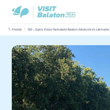
Ugrás
Ugrás
VisitBalaton365
a
az
kezdőlap
fő
oldal
tartalomra
aljára
Főoldal
365 – Egész Évben Nyitvatartó Balatoni Attrakciók és Látnivalók 