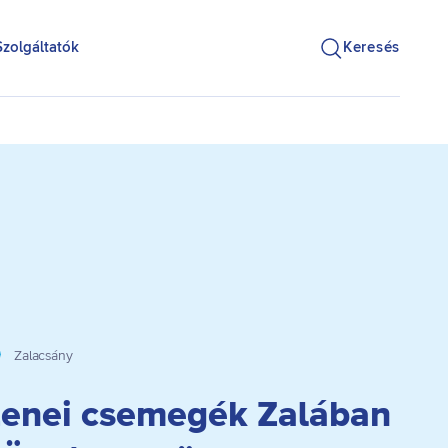
Szolgáltatók
Keresés
Zalacsány
enei csemegék Zalában