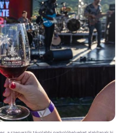
s, a szervezők távolabbi parkolóhelyeket alakítanak ki,