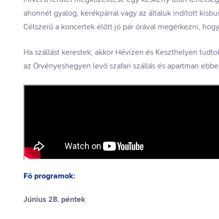
ahonnét gyalog, kerékpárral vagy az általuk indított kisb
Célszerű a koncertek előtt jó pár órával megérkezni, hogy 
Ha szállást kerestek, akkor Hévízen és Keszthelyen tudt
az Örvényeshegyen levő szafari szállás és apartman ebbe
Fő programok:
Június 28. péntek