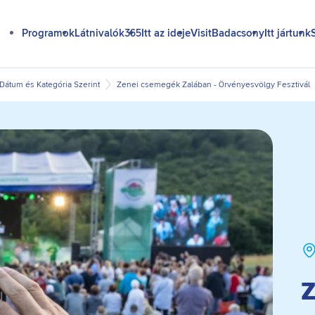
Programok
Látnivalók365
Itt az ideje
VisitBadacsony
Itt jártunk
átum és Kategória Szerint
Zenei csemegék Zalában - Örvényesvölgy Fesztivál
Z