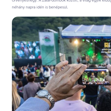
Örvényeshegy. A Zalai-dombok között, a világ egyik eldug
néhány napra idén is benépesül.