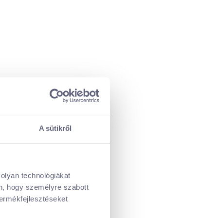
A sütikről
 olyan technológiákat
én, hogy személyre szabott
termékfejlesztéseket