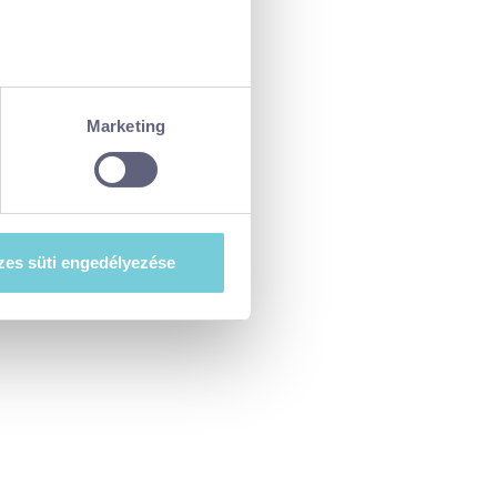
ellenőrzésével
észletek pontban
. Bármikor
Marketing
tiket”) használ, hogy
at szeretne e sütik
es süti engedélyezése
esi-tajekoztato.pdf
. A hozzájárulás
ségét.