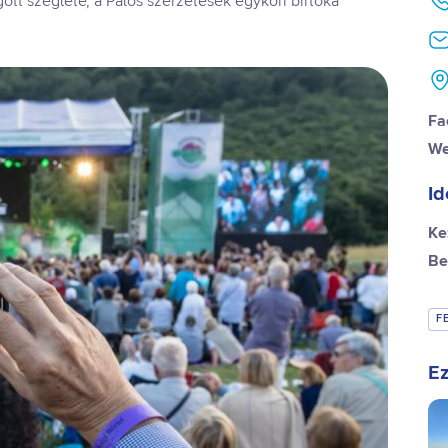
ott szeglete, a Pálos szerzetesek egykori birtoka
Fa
We
Id
Ke
Be
F
Ez