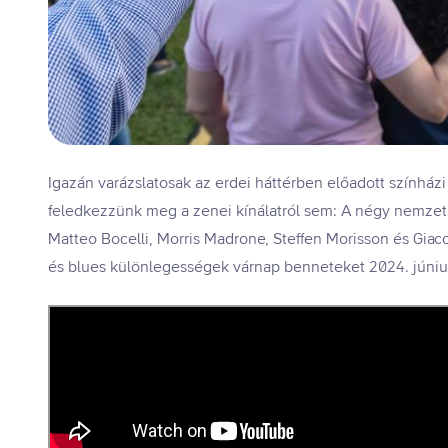
Igazán varázslatosak az erdei háttérben előadott színház
feledkezzünk meg a zenei kínálatról sem: A négy nemzet
Matteo Bocelli, Morris Madrone, Steffen Morisson és Giac
és blues különlegességek várnap benneteket 2024. júniu