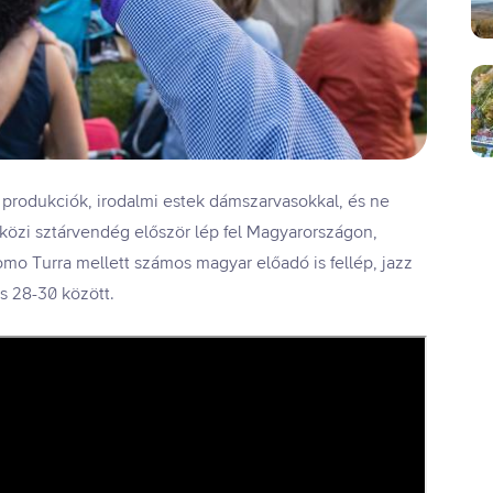
i produkciók, irodalmi estek dámszarvasokkal, és ne
közi sztárvendég először lép fel Magyarországon,
omo Turra mellett számos magyar előadó is fellép, jazz
s 28-30 között.