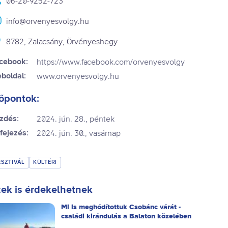
06-20-9252-723
info@orvenyesvolgy.hu
8782, Zalacsány, Örvényeshegy
cebook:
https://www.facebook.com/orvenyesvolgy
boldal:
www.orvenyesvolgy.hu
őpontok:
zdés:
2024. jún. 28., péntek
fejezés:
2024. jún. 30., vasárnap
ESZTIVÁL
KÜLTÉRI
ek is érdekelhetnek
Mi is meghódítottuk Csobánc várát -
családi kirándulás a Balaton közelében