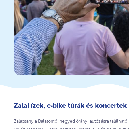
Zalai ízek, e-bike túrák és koncertek
Zalacsány a Balatontól negyed órányi autózásra található, 