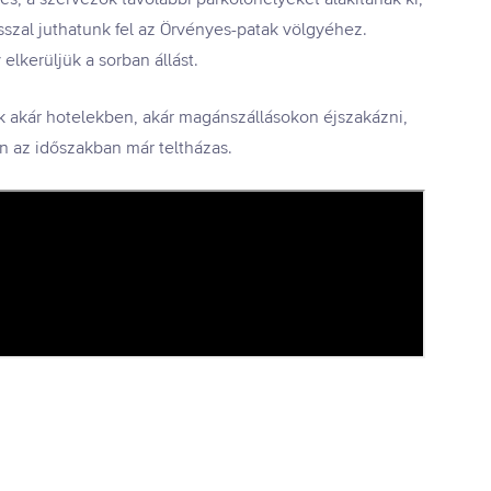
usszal juthatunk fel az Örvényes-patak völgyéhez.
elkerüljük a sorban állást.
ok akár hotelekben, akár magánszállásokon éjszakázni,
n az időszakban már teltházas.