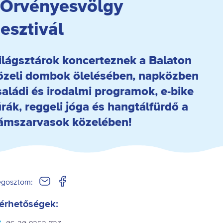
 Örvényesvölgy
esztivál
ilágsztárok koncerteznek a Balaton
özeli dombok ölelésében, napközben
saládi és irodalmi programok, e-bike
úrák, reggeli jóga és hangtálfürdő a
ámszarvasok közelében!
gosztom:
érhetőségek: