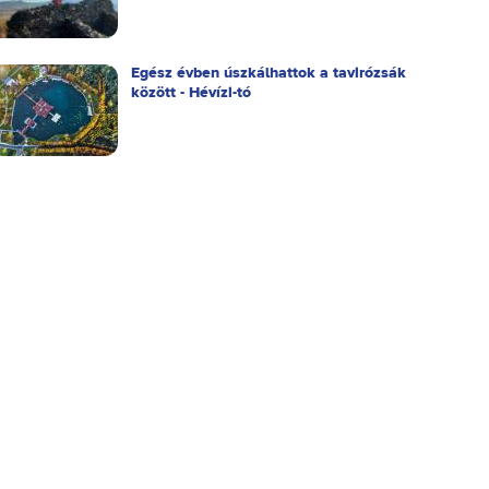
Egész évben úszkálhattok a tavirózsák
között - Hévízi-tó