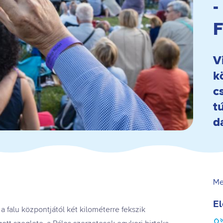
-
F
V
k
c
t
d
Me
El
a falu központjától két kilométerre fekszik