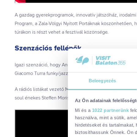
A gazdag gyerekprogramok, innovatív játszóház, irodalmi
Program, a Zala-Völgyi Nyitott Portáknak köszönhetően, 
túrákon is részt vehet a fesztivál közönsége.
Szenzációs fellépők
Igazi szenzáció, hogy Andrea Bocelli, tehetséges fia, Matte
Giacomo Turra funky/jazz koncertje előzi meg.
Beleegyezés
A rádiós listákat vezető Morris Madrone az USA-ból érkezi
soul énekes Steffen Morisson június 28-án pénteken fogj
Az Ön adatainak felelősségt
Mi és a
1022 partnerünk
fel
használva, mint a sütik, ame
hirdetéseket és tartalmakat,
biztosíthassunk Önnek. Ön dön