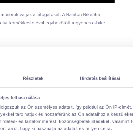
 műsorok várják a látogatókat. A Balaton Bike365
helyi termékkóstolóval egybekötött ingyenes e-bike
o Bocelli június 29-i koncertjét az olasz gitárvirtuóz
Részletek
Hirdetés beállításai
k a fesztivál nagyszínpadára 3 tagú zenekarával, míg a
a lenyűgözni a közönséget különleges hangjával.
eljes felhasználása
dolgozzuk az Ön személyes adatait, így például az Ön IP-címét,
lyekkel tárolhatjuk és hozzáférünk az Ön adataihoz a készülék
 hirdetés- és tartalommérést, közönségbetekintéseket, valamint 
t arról, hogy ki használja az adatait és milyen célra.