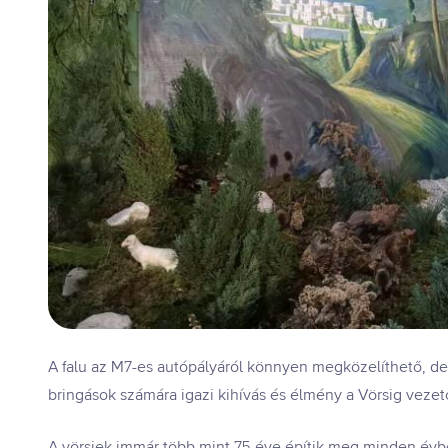
A falu az M7-es autópályáról könnyen megközelíthető, de vo
bringások számára igazi kihívás és élmény a Vörsig vezető
A vörsiek immár több mint 75 éve építik meg minden évben