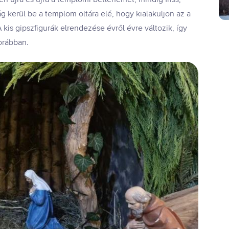
 kerül be a templom oltára elé, hogy kialakuljon az a
 kis gipszfigurák elrendezése évről évre változik, így
orábban.