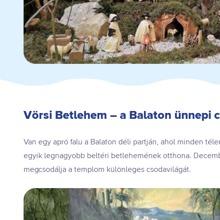
Vörsi Betlehem – a Balaton ünnepi 
Van egy apró falu a Balaton déli partján, ahol minden télen
egyik legnagyobb beltéri betlehemének otthona. Decembe
megcsodálja a templom különleges csodavilágát.