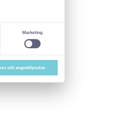
ellenőrzésével
észletek pontban
. Bármikor
Marketing
tiket”) használ, hogy
at szeretne e sütik
es süti engedélyezése
esi-tajekoztato.pdf
. A hozzájárulás
ségét.