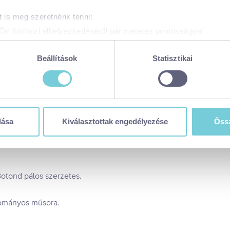
 is meg szeretnénk tenni:
Ön földrajzi elhelyezkedéséről pár méteres pontossággal
zonosítása annak konkrét tulajdonságainak (ujjlenyomat) aktív 
adatainak feldolgozási módjairól és adja meg preferenciáit a
R
Beállítások
Statisztikai
atja a Sütinyilatkozathoz való hozzájárulását.
 weboldal sütiket és más, hasonló technológiákat (együttesen „sü
t a legjobb felhasználói élményt nyújtsa. Ha bővebb információk
n módosíthatja a beállításokat, kattintson ide a részeletes süti
dása
Kiválasztottak engedélyezése
Össz
balaton365.hu/adatvedelem/visitbalaton365-weboldal-sutikezel
en sütiket használja (alapértelmezett)
zése
ése
Botond pálos szerzetes.
tása
 visszavonhatja a weboldal ezen sütikezelési felületén keresztül
yományos műsora.
zzájáruláson alapuló, a visszavonás előtti adatkezelés jogszerű