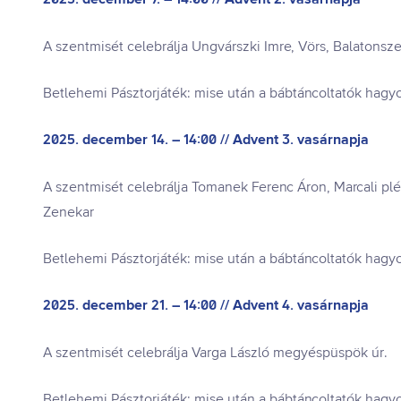
A szentmisét celebrálja Ungvárszki Imre, Vörs, Balatons
Betlehemi Pásztorjáték: mise után a bábtáncoltatók hag
2025. december 14. – 14:00 // Advent 3. vasárnapja
A szentmisét celebrálja Tomanek Ferenc Áron, Marcali p
Zenekar
Betlehemi Pásztorjáték: mise után a bábtáncoltatók hag
2025. december 21. – 14:00 // Advent 4. vasárnapja
A szentmisét celebrálja Varga László megyéspüspök úr.
Betlehemi Pásztorjáték: mise után a bábtáncoltatók hag