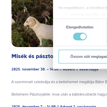
Ha engedélyezi, a következőt
Információgyűjtés az 
Az Ön készülékén bea
Hozzájárulás
Tudjon meg többet személyes 
Elengedhetetlen
kiválasztása
módosíthatja vagy visszavonh
A https://visitbalaton365.hu/
biztonságos böngészés mellet
Misék és pásztorjátékok
használatáról és arról, hogya
Összes süti megtaga
tájékoztatóért:
https://visit
Kizárólag az elengedhetetl
2025. november 30. – 14:00 // Advent 1. vasárnapja
Kiválasztottak engedélye
Összes süti engedélyez
A szentmisét celebrálja és a betlehemet megáldja Bátor 
Összes süti visszautasí
Ön a hozzájárulását bármikor
Betlehemi Pásztorjáték: mise után a bábtáncoltatók hag
visszavonása nem érinti a ho
2025. december 7. – 14:00 // Advent 2. vasárnapja