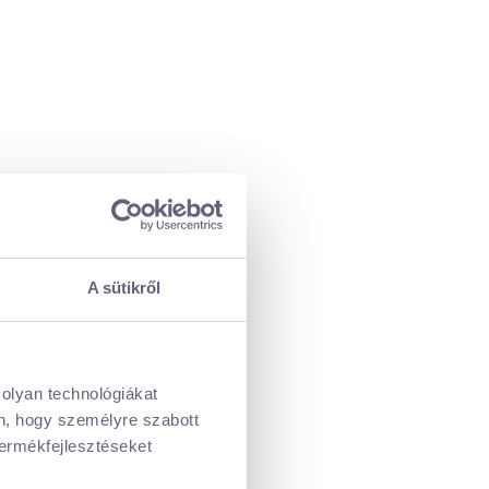
A sütikről
 olyan technológiákat
én, hogy személyre szabott
termékfejlesztéseket