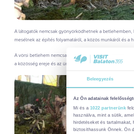
A látogatók nemcsak gyönyörködhetnek a betlehemben, h
mesélnek az építés folyamatáról, a közös munkáról és a ho
A vörsi betlehem nemcsak egy látványosság – hanem egy
a közösség ereje és az ünnep igazi lelke.
Beleegyezés
Az Ön adatainak felelősségt
Mi és a
1022 partnerünk
fel
használva, mint a sütik, ame
hirdetéseket és tartalmakat,
biztosíthassunk Önnek. Ön dön