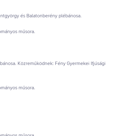
zentgyörgy és Balatonberény plébánosa.
yományos műsora.
lébánosa. Közreműködnek: Fény Gyermekei Ifjúsági
yományos műsora.
yományos műsora.