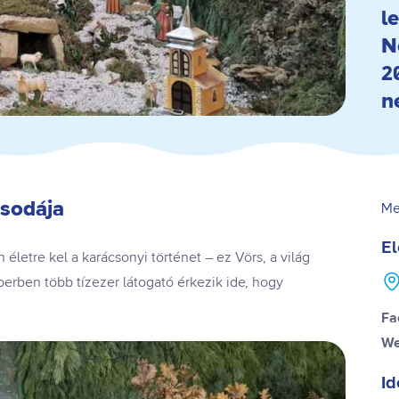
l
N
2
n
csodája
Me
El
 életre kel a karácsonyi történet – ez Vörs, a világ
rben több tízezer látogató érkezik ide, hogy
Fa
We
Id