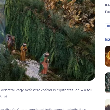
Ke
Be
B
Ez
nattal vagy akár kerékpárral is eljuthatsz ide – a téli
 út!
 újra és újra a templomi betlehemet, mindig friss,