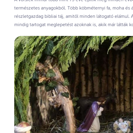
természetes anyagokból. Több köbméternyi fa, moha és ág
részletgazdag bibliai táj, amitől minden látogató elámul. A
mindig tartogat meglepetést azoknak is, akik már látták k