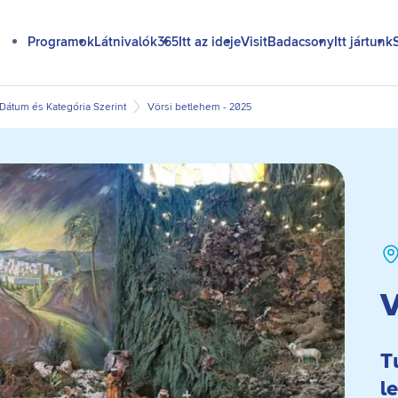
Programok
Látnivalók365
Itt az ideje
VisitBadacsony
Itt jártunk
átum és Kategória Szerint
Vörsi betlehem - 2025
V
T
l