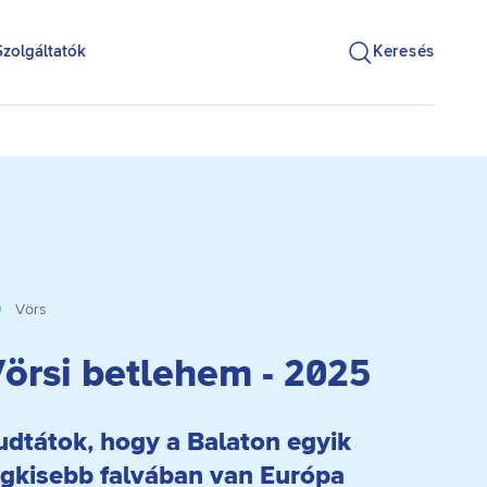
Szolgáltatók
Keresés
Vörs
örsi betlehem - 2025
udtátok, hogy a Balaton egyik
egkisebb falvában van Európa