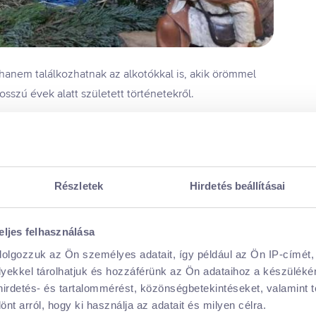
anem találkozhatnak az alkotókkal is, akik örömmel
sszú évek alatt született történetekről.
 élő hagyomány, amelyben benne van a helyiek szíve,
Részletek
Hirdetés beállításai
eljes felhasználása
dolgozzuk az Ön személyes adatait, így például az Ön IP-címét,
lyekkel tárolhatjuk és hozzáférünk az Ön adataihoz a készülék
 hirdetés- és tartalommérést, közönségbetekintéseket, valamint 
t arról, hogy ki használja az adatait és milyen célra.