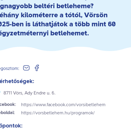
egnagyobb beltéri betleheme?
éhány kilométerre a tótól, Vörsön
025-ben is láthatjátok a több mint 60
égyzetméternyi betlehemet.
gosztom:
érhetőségek:
8711 Vörs, Ady Endre u. 6.
cebook:
https://www.facebook.com/vorsibetlehem
boldal:
https://vorsbetlehem.hu/programok/
őpontok: