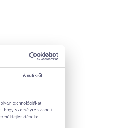
A sütikről
 olyan technológiákat
én, hogy személyre szabott
termékfejlesztéseket