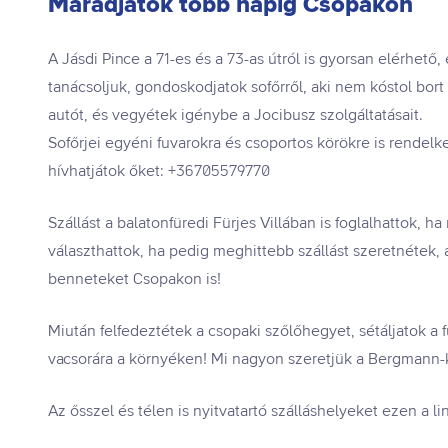
Maradjatok több napig Csopakon
A Jásdi Pince a 71-es és a 73-as útról is gyorsan elérhető, 
tanácsoljuk, gondoskodjatok sofőrről, aki nem kóstol bor
autót, és vegyétek igénybe a Jocibusz szolgáltatásait.
Sofőrjei egyéni fuvarokra és csoportos körökre is rendel
hívhatjátok őket: +36705579770
Szállást a balatonfüredi Fürjes Villában is foglalhattok, 
választhattok, ha pedig meghittebb szállást szeretnétek,
benneteket Csopakon is!
Miután felfedeztétek a csopaki szőlőhegyet,
sétáljatok a
vacsorára a környéken! Mi nagyon szeretjük a Bergmann-kr
Az ősszel és télen is nyitvatartó szálláshelyeket ezen a lin