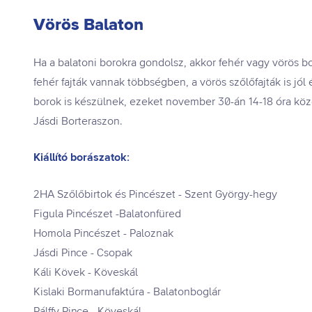
Vörös Balaton
Ha a balatoni borokra gondolsz, akkor fehér vagy vörös b
fehér fajták vannak többségben, a vörös szőlőfajták is jó
borok is készülnek, ezeket november 30-án 14-18 óra közöt
Jásdi Borteraszon.
Kiállító borászatok:
2HA Szőlőbirtok és Pincészet - Szent György-hegy
Figula Pincészet -Balatonfüred
Homola Pincészet - Paloznak
Jásdi Pince - Csopak
Káli Kövek - Köveskál
Kislaki Bormanufaktúra - Balatonboglár
Pálffy Pince - Köveskál