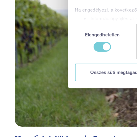
Ha engedélyezi, a következőt
Információgyűjtés az 
Az Ön készülékén bea
Hozzájárulás
Tudjon meg többet személyes 
Elengedhetetlen
kiválasztása
módosíthatja vagy visszavonh
A https://visitbalaton365.hu/
biztonságos böngészés mellet
használatáról és arról, hogya
Összes süti megtaga
tájékoztatóért:
https://visit
Kizárólag az elengedhetetl
Kiválasztottak engedélye
Összes süti engedélyez
Összes süti visszautasí
Ön a hozzájárulását bármikor
visszavonása nem érinti a ho