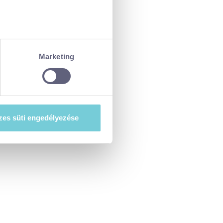
ellenőrzésével
észletek pontban
. Bármikor
Marketing
tiket”) használ, hogy
at szeretne e sütik
es süti engedélyezése
esi-tajekoztato.pdf
. A hozzájárulás
ségét.