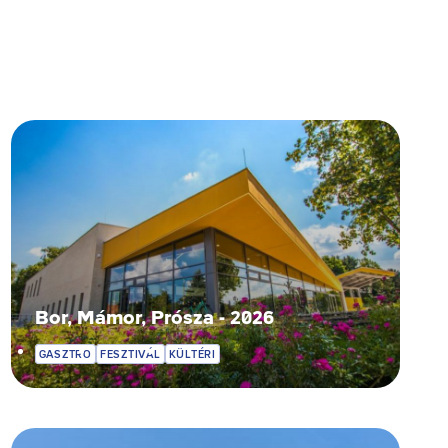
Bor, Mámor, Prósza - 2026
GASZTRO
FESZTIVÁL
KÜLTÉRI