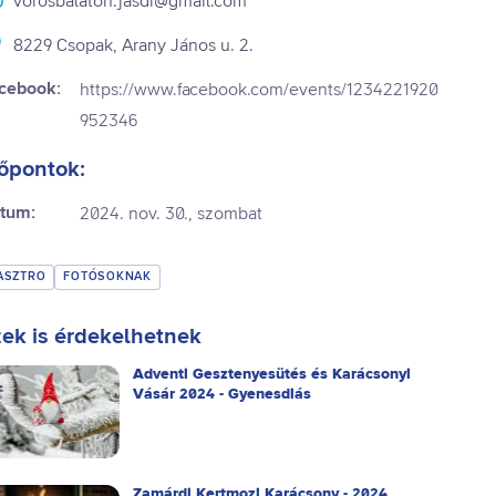
vorosbalaton.jasdi@gmail.com
8229 Csopak, Arany János u. 2.
cebook:
https://www.facebook.com/events/1234221920
952346
őpontok:
tum:
2024. nov. 30., szombat
ASZTRO
FOTÓSOKNAK
ek is érdekelhetnek
Adventi Gesztenyesütés és Karácsonyi
Vásár 2024 - Gyenesdiás
Zamárdi Kertmozi Karácsony - 2024