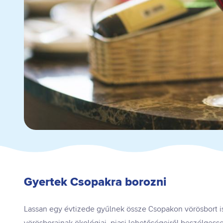
Gyertek Csopakra borozni
Lassan egy évtizede gyűlnek össze Csopakon vörösbort is