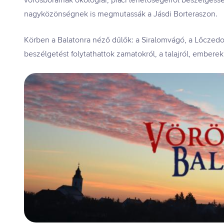
vörösborainak ökológiai, piaci lehetőségeiről beszélgess
nagyközönségnek is megmutassák a Jásdi Borteraszon.
Körben a Balatonra néző dűlők: a Siralomvágó, a Lőczedom
beszélgetést folytathattok zamatokról, a talajról, emberek