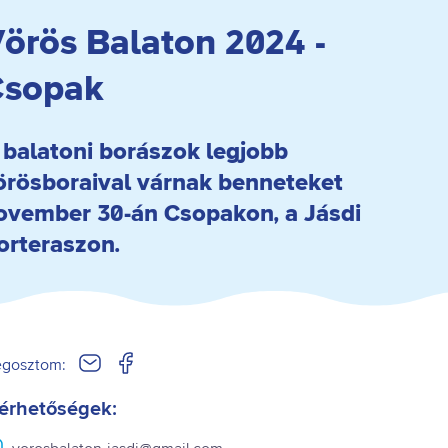
örös Balaton 2024 -
Csopak
 balatoni borászok legjobb
örösboraival várnak benneteket
ovember 30-án Csopakon, a Jásdi
orteraszon.
gosztom:
érhetőségek: