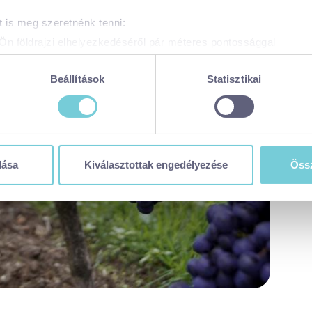
 is meg szeretnénk tenni:
Ön földrajzi elhelyezkedéséről pár méteres pontossággal
zonosítása annak konkrét tulajdonságainak (ujjlenyomat) aktív 
adatainak feldolgozási módjairól és adja meg preferenciáit a
R
Beállítások
Statisztikai
atja a Sütinyilatkozathoz való hozzájárulását.
 weboldal sütiket és más, hasonló technológiákat (együttesen „sü
t a legjobb felhasználói élményt nyújtsa. Ha bővebb információk
n módosíthatja a beállításokat, kattintson ide a részeletes süti
dása
Kiválasztottak engedélyezése
Össz
balaton365.hu/adatvedelem/visitbalaton365-weboldal-sutikezel
en sütiket használja (alapértelmezett)
zése
ése
tása
 visszavonhatja a weboldal ezen sütikezelési felületén keresztül
zzájáruláson alapuló, a visszavonás előtti adatkezelés jogszerű