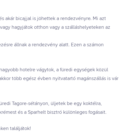
és akár bicajjal is jöhettek a rendezvényre. Mi azt
t vagy hagyjátok otthon vagy a szálláshelyeteken az
kezésre állnak a rendezvény alatt. Ezen a számon
ha nagyobb hotelre vágytok, a füredi egységek közül
 akkor több egész évben nyitvatartó magánszállás is vár
 füredi Tagore-sétányon,
üljetek be egy koktélra,
émest és a Sparhelt bisztró különleges fogásait.
ken találjátok!