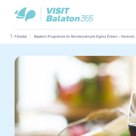
Ugrás
Ugrás
VisitBalaton365
a
az
kezdőlap
fő
oldal
tartalomra
aljára
Főoldal
Balatoni Programok és Rendezvények Egész Évben – Keresés D