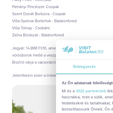
Petrányi Pincészet -Csopak
Szent Donát Borkúria - Csopak
Villa Gyetvai Borbirtok - Balatonfüred
Villa Tolnay - Csobánc
Zelna Borászat - Balatonfüred
Jegyár: 14.000 Ft/fő, amely tartalmazza a sétáló kóstolón 
vörösborok mellé a veszprémi Gusto Delicat hoz majd fino
Bisztró várja a vacsorázni vágyókat.
Beleegyezés
Jelentkezni ezen a linken tudtok!
Az Ön adatainak felelősségt
Mi és a
1022 partnerünk
fel
használva, mint a sütik, ame
hirdetéseket és tartalmakat,
biztosíthassunk Önnek. Ön dön