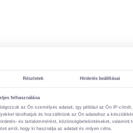
való részvételt, szódát, de az ételfogyasztást nem. A
m falatokat, a rendezvény után a csopaki Pántlika
Részletek
Hirdetés beállításai
eljes felhasználása
dolgozzuk az Ön személyes adatait, így például az Ön IP-címét,
lyekkel tárolhatjuk és hozzáférünk az Ön adataihoz a készülék
 hirdetés- és tartalommérést, közönségbetekintéseket, valamint 
t arról, hogy ki használja az adatait és milyen célra.