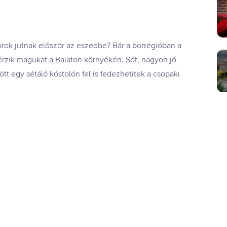
orok jutnak először az eszedbe? Bár a borrégióban a
l érzik magukat a Balaton környékén. Sőt, nagyon jó
t egy sétáló kóstolón fel is fedezhetitek a csopaki