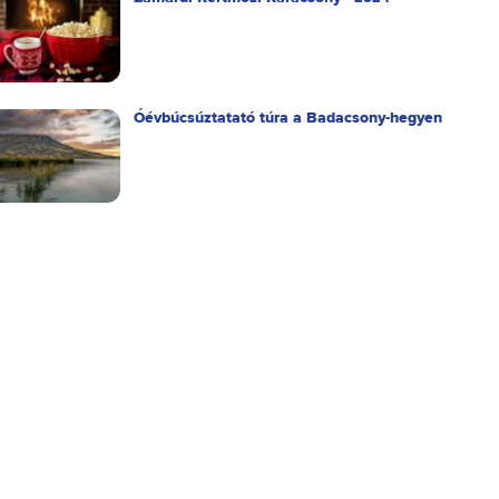
Óévbúcsúztatató túra a Badacsony-hegyen