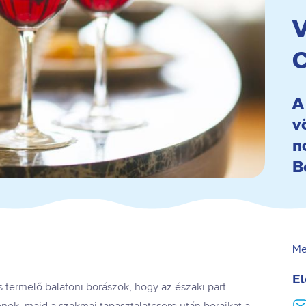
V
A
v
n
B
Me
El
 termelő balatoni borászok, hogy az északi part