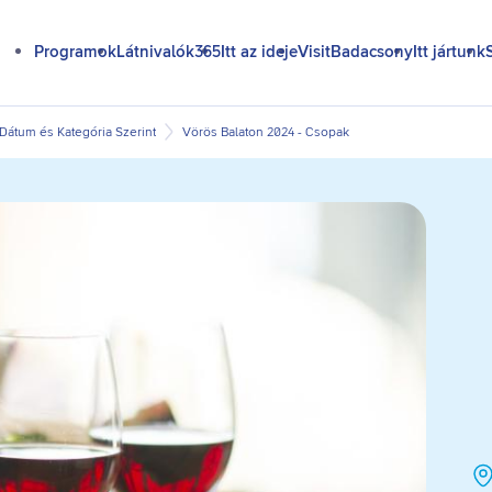
Programok
Látnivalók365
Itt az ideje
VisitBadacsony
Itt jártunk
átum és Kategória Szerint
Vörös Balaton 2024 - Csopak