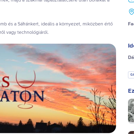
enek, majd a szakmai tapasztalatcsere után boraikat a
b és a Sáfránkert, ideális a környezet, miközben értő
Fa
ről vagy technológiáról.
Id
Dá
G
Ez