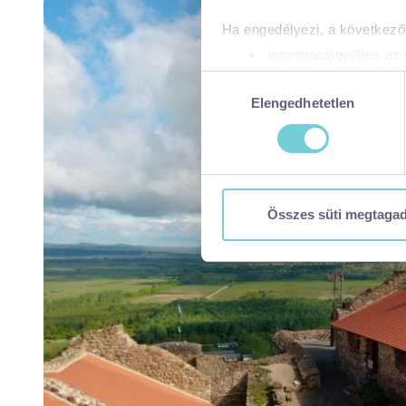
Ha engedélyezi, a következőt
Információgyűjtés az 
Az Ön készülékén bea
Hozzájárulás
Tudjon meg többet személyes 
Elengedhetetlen
kiválasztása
módosíthatja vagy visszavonh
A https://visitbalaton365.hu/
biztonságos böngészés mellet
használatáról és arról, hogya
Összes süti megtaga
tájékoztatóért:
https://visit
Kizárólag az elengedhetetl
Kiválasztottak engedélye
Összes süti engedélyez
Összes süti visszautasí
Ön a hozzájárulását bármikor
visszavonása nem érinti a ho