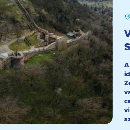
V
S
A
i
Z
v
c
v
s