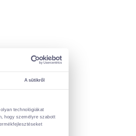
A sütikről
 olyan technológiákat
én, hogy személyre szabott
termékfejlesztéseket