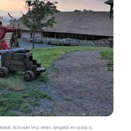
atát, biztosan lesz rétes, langalló és szörp is.