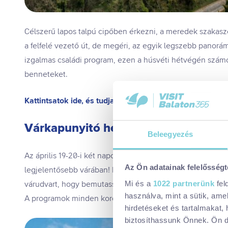
Célszerű lapos talpú cipőben érkezni, a meredek szakas
a felfelé vezető út, de megéri, az egyik legszebb panorám
izgalmas családi program, ezen a húsvéti hétvégén szám
benneteket.
Kattintsatok ide, és tudjatok meg mindent a Szigligeti vá
Várkapunyitó hétvége
Beleegyezés
Az április 19-20-i két napos rendezvény során megismerhet
Az Ön adatainak felelősségt
legjelentősebb várában! Középkori zenészek, fegyveres h
Mi és a
1022 partnerünk
fel
várudvart, hogy bemutassa nektek a középkor hagyomány
használva, mint a sütik, ame
A programok minden korosztály számára izgalmasak lesz
hirdetéseket és tartalmakat,
biztosíthassunk Önnek. Ön dön