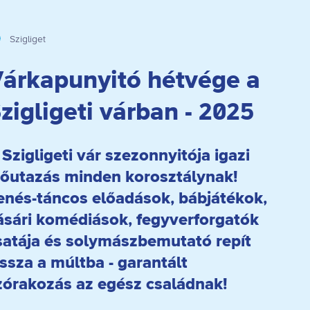
Szigliget
árkapunyitó hétvége a
zigligeti várban - 2025
 Szigligeti vár szezonnyitója igazi
dőutazás minden korosztálynak!
enés-táncos előadások, bábjátékok,
ásári komédiások, fegyverforgatók
satája és solymászbemutató repít
issza a múltba - garantált
zórakozás az egész családnak!