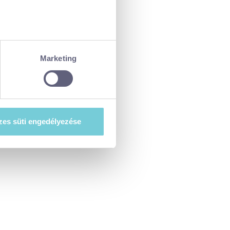
ellenőrzésével
észletek pontban
. Bármikor
Marketing
tiket”) használ, hogy
at szeretne e sütik
es süti engedélyezése
esi-tajekoztato.pdf
. A hozzájárulás
ségét.