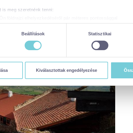
 is meg szeretnénk tenni:
Ön földrajzi elhelyezkedéséről pár méteres pontossággal
zonosítása annak konkrét tulajdonságainak (ujjlenyomat) aktív 
adatainak feldolgozási módjairól és adja meg preferenciáit a
R
Beállítások
Statisztikai
atja a Sütinyilatkozathoz való hozzájárulását.
 weboldal sütiket és más, hasonló technológiákat (együttesen „sü
t a legjobb felhasználói élményt nyújtsa. Ha bővebb információk
n módosíthatja a beállításokat, kattintson ide a részeletes süti
dása
Kiválasztottak engedélyezése
Össz
balaton365.hu/adatvedelem/visitbalaton365-weboldal-sutikezel
en sütiket használja (alapértelmezett)
zése
ése
tása
 visszavonhatja a weboldal ezen sütikezelési felületén keresztül
zzájáruláson alapuló, a visszavonás előtti adatkezelés jogszerű