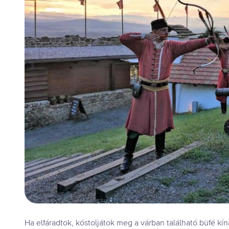
Ha elfáradtok, kóstoljátok meg a várban található büfé kínál