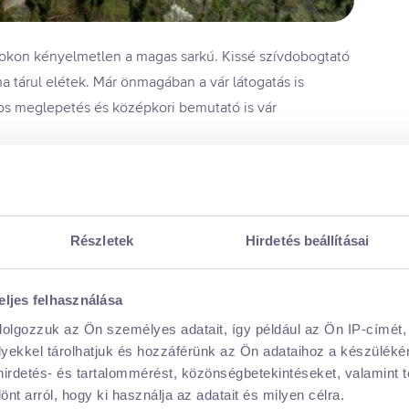
zokon kényelmetlen a magas sarkú. Kissé szívdobogtató
a tárul elétek. Már önmagában a vár látogatás is
os meglepetés és középkori bemutató is vár
r történetéről!
Részletek
Hirdetés beállításai
itek, milyen is volt az élet a középkorban a régió egyik
eljes felhasználása
agyományőrzők, íjászok és sok más fellépő árasztja el a
dolgozzuk az Ön személyes adatait, így például az Ön IP-címét,
os művészeteit és életmódját!
lyekkel tárolhatjuk és hozzáférünk az Ön adataihoz a készülék
nek!
 hirdetés- és tartalommérést, közönségbetekintéseket, valamint 
t arról, hogy ki használja az adatait és milyen célra.