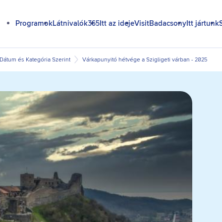
Programok
Látnivalók365
Itt az ideje
VisitBadacsony
Itt jártunk
átum és Kategória Szerint
Várkapunyitó hétvége a Szigligeti várban - 2025