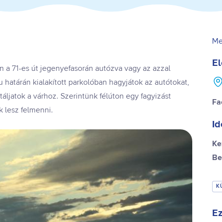
Me
El
on a 71-es út jegenyefasorán autózva vagy az azzal
u határán kialakított parkolóban hagyjátok az autótokat,
ljatok a várhoz. Szerintünk félúton egy fagyizást
Fa
k lesz felmenni.
Id
Ke
Be
K
Ez