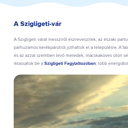
A Szigligeti-vár
A Szigligeti várat messziről észreveszitek, az északi part
párhuzamos kerékpárútról juthattok el a településre. A fal
és az azzal szemben levő meredek, macskaköves úton sétá
iktassatok be a
Szigligeti Fagylaltozóban
, több energiáto