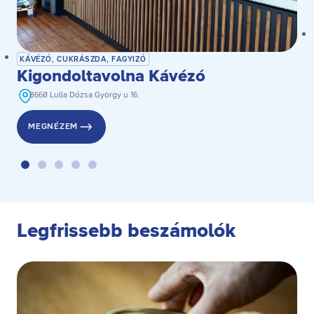
KÁVÉZÓ, CUKRÁSZDA, FAGYIZÓ
Kigondoltavolna Kávézó
8660 Lulla Dózsa György u 16.
MEGNÉZEM
Legfrissebb beszámolók