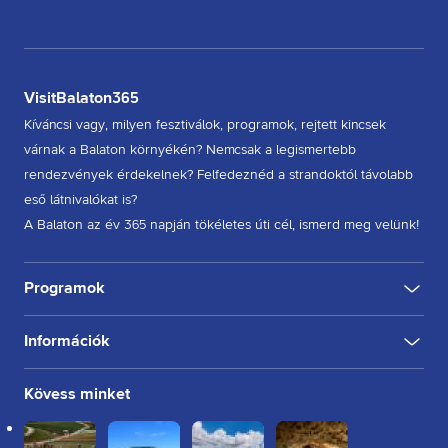
VisitBalaton365
Kíváncsi vagy, milyen fesztiválok, programok, rejtett kincsek
várnak a Balaton környékén? Nemcsak a legismertebb
rendezvények érdekelnek? Felfedeznéd a strandoktól távolabb
eső látnivalókat is?
A Balaton az év 365 napján tökéletes úti cél, ismerd meg velünk!
Programok
Információk
KULTÚRA
FESZTIVÁL
SPORT
GASZTRO
INGYENES
BELTÉRI
KÜLTÉRI
BORÁSZAT, PINCE
BORFESZTIVÁL
TÚRA, SÉTA
KERÉKPÁROZÁS
FUTÁS
Rólunk
Kövess minket
Kapcsolat
Partnereink