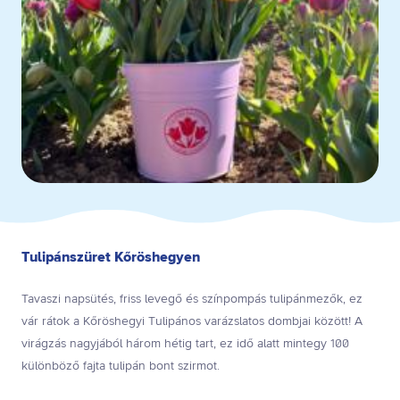
Tulipánszüret Kőröshegyen
Tavaszi napsütés, friss levegő és színpompás tulipánmezők, ez
vár rátok a Kőröshegyi Tulipános varázslatos dombjai között! A
virágzás nagyjából három hétig tart, ez idő alatt mintegy 100
különböző fajta tulipán bont szirmot.