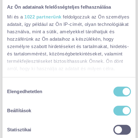
A gazdaság a Dózsa György útról, a Flekken Csárda mellett
Az Ön adatainak felelősségteljes felhasználása
lekanyarodva érhető el. Innen egy murvás út vezet a bejáratig,
Mi és a
1022 partnerünk
feldolgozzuk az Ön személyes
ne aggódjatok, az út végig ki van táblázva.
adatait, így például az Ön IP-címét, olyan technológiákat
használva, mint a sütik, amelyekkel tárolhatjuk és
hozzáférünk az Ön adataihoz a készülékén, hogy
személyre szabott hirdetéseket és tartalmakat, hirdetés-
és tartalommérést, közönségbetekintéseket, valamint
termékfejlesztéseket biztosíthassunk Önnek. Ön dönt
arról, hogy ki használja az adatait és milyen célra.
Ha engedélyezi, a következőt is meg szeretnénk tenni:
Hozzájárulás
Elengedhetetlen
Információgyűjtés az Ön földrajzi
kiválasztása
elhelyezkedéséről pár méteres pontossággal
Az Ön készülékén beazonosítása annak konkrét
Beállítások
tulajdonságainak (ujjlenyomat) aktív ellenőrzésével
Tudjon meg többet személyes adatainak feldolgozási
Statisztikai
módjairól és adja meg preferenciáit a
Részletek
pontban
. Bármikor módosíthatja vagy visszavonhatja a