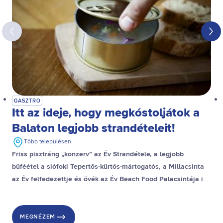
GASZTRO
Itt az ideje, hogy megkóstoljátok a
Balaton legjobb strandételeit!
Több településen
Friss pisztráng „konzerv” az Év Strandétele, a legjobb
büféétel a siófoki Tepertős-kürtős-mártogatós, a Millacsinta
az Év felfedezettje és övék az Év Beach Food Palacsintája is,
a stranddesszert díjat pedig a gyenesdiási Gubacsinta nyerte.
MEGNÉZEM