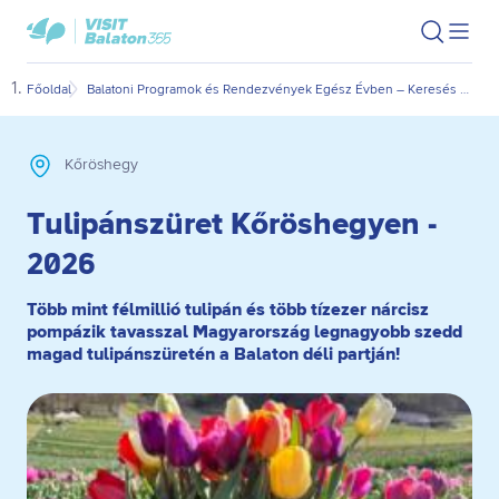
Ugrás
Ugrás
VisitBalaton365
Keresés
Men
kezdőlap
a
az
megn
fő
oldal
Főoldal
Balatoni Programok és Rendezvények Egész Évben – Keresés Dátum és Kategória Szerint
Tuli
tartalomra
aljára
Kőröshegy
Tulipánszüret Kőröshegyen -
2026
Több mint félmillió tulipán és több tízezer nárcisz
pompázik tavasszal Magyarország legnagyobb szedd
magad tulipánszüretén a Balaton déli partján!