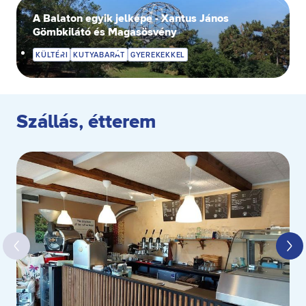
A Balaton egyik jelképe - Xantus János
Gömbkilátó és Magasösvény
KÜLTÉRI
KUTYABARÁT
GYEREKEKKEL
Szállás, étterem