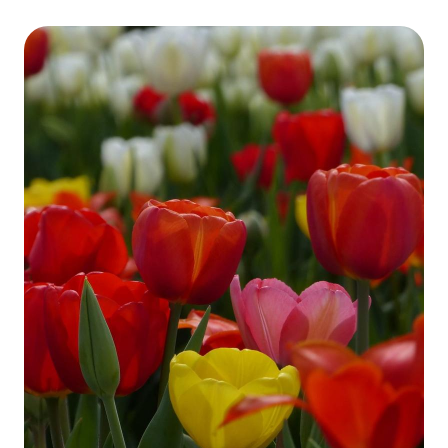
visszavonása nem érinti a hozzájáruláson alapuló, a
visszavonás előtti adatkezelés jogszerűségét.