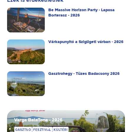
Ezek is érdekelhetnek
Be Massive Horizon Party - Laposa
Borterasz - 2026
Várkapunyitó a Szigligeti várban - 2026
Gasztrohegy - Tüzes Badacsony 2026
Varga BalaTone - 2026
GASZTRO
FESZTIVÁL
KÜLTÉRI