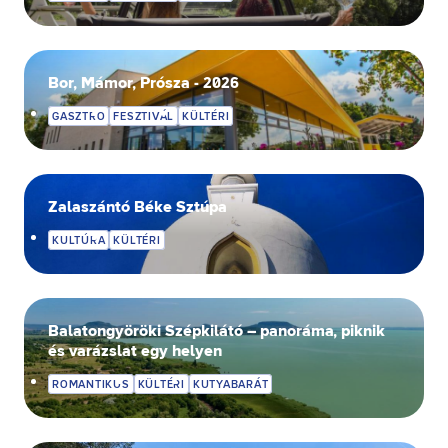
Bor, Mámor, Prósza - 2026
GASZTRO
FESZTIVÁL
KÜLTÉRI
Zalaszántó Béke Sztúpa
KULTÚRA
KÜLTÉRI
Balatongyöröki Szépkilátó – panoráma, piknik
és varázslat egy helyen
ROMANTIKUS
KÜLTÉRI
KUTYABARÁT