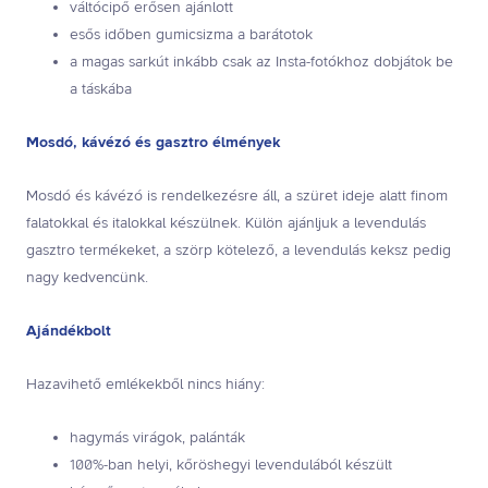
váltócipő erősen ajánlott
esős időben gumicsizma a barátotok
a magas sarkút inkább csak az Insta-fotókhoz dobjátok be
a táskába
Mosdó, kávézó és gasztro élmények
Mosdó és kávézó is rendelkezésre áll, a szüret ideje alatt finom
falatokkal és italokkal készülnek. Külön ajánljuk a levendulás
gasztro termékeket, a szörp kötelező, a levendulás keksz pedig
nagy kedvencünk.
Ajándékbolt
Hazavihető emlékekből nincs hiány:
hagymás virágok, palánták
100%-ban helyi, kőröshegyi levendulából készült