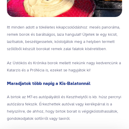
Itt minden adott a tökéletes kikapcsolódáshoz: mesés panoráma,
remek borok és barátságos, laza hangulat! Üljetek le egy kicsit,
lazítsatok, beszélgessetek, kóstoljátok meg a helyben termett
szőlőből készült borokat remek zalai falatok kíséretében.
Az Üstökös és Krónika borok mellett nekünk nagy kedvencünk a
Katarzis és a Prófécia is, ezeket se hagyjátok ki!
Maradjatok több napig a Kis-Balatonnál
A birtok az M7-es autópályától és Keszthelytől is kb. húsz percnyi
autózásra fekszik. Érkezhettek autóval vagy kerékpárral is a
helyszínre, de ahhoz, hogy birtok borait is végigkóstolhassátok,
gondokodjatok sofőrről vagy taxiról.