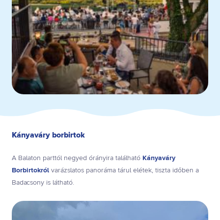
Kányaváry borbirtok
A Balaton parttól negyed órányira található
Kányaváry
Borbirtokról
varázslatos panoráma tárul elétek, tiszta időben a
Badacsony is látható.