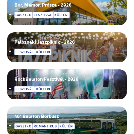
Bor, Mámor, Prósza - 2026
GASZTRO
FESZTIVÁL
KÜLTÉRI
Paloznaki Jazzpiknik - 2026
FESZTIVÁL
KÜLTÉRI
RockBalaton Fesztivál - 2026
FESZTIVÁL
KÜLTÉRI
46° Balaton Borbusz
GASZTRO
ROMANTIKUS
KÜLTÉRI