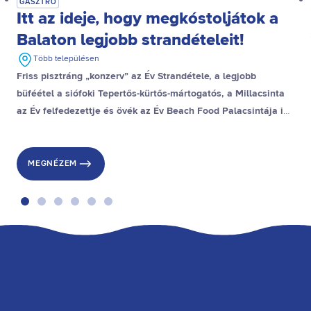
GASZTRO
Itt az ideje, hogy megkóstoljátok a
Balaton legjobb strandételeit!
Több településen
Friss pisztráng „konzerv” az Év Strandétele, a legjobb
büféétel a siófoki Tepertős-kürtős-mártogatós, a Millacsinta
az Év felfedezettje és övék az Év Beach Food Palacsintája is,
a stranddesszert díjat pedig a gyenesdiási Gubacsinta nyerte.
MEGNÉZEM