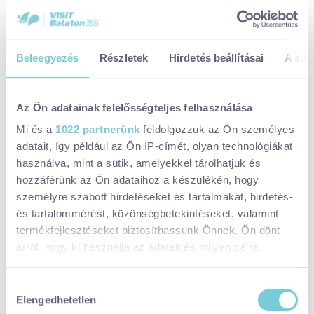
Beleegyezés
Részletek
Hirdetés beállításai
A süti
Az Ön adatainak felelősségteljes felhasználása
Mi és a
1022 partnerünk
feldolgozzuk az Ön személyes
adatait, így például az Ön IP-címét, olyan technológiákat
használva, mint a sütik, amelyekkel tárolhatjuk és
hozzáférünk az Ön adataihoz a készülékén, hogy
személyre szabott hirdetéseket és tartalmakat, hirdetés-
A helyszín vendégháza mellett szállást a közeli Zalakaroson is
és tartalommérést, közönségbetekintéseket, valamint
tudtok foglalni. Ha több napra érkeztek,
ne hagyjátok ki a közeli
termékfejlesztéseket biztosíthassunk Önnek. Ön dönt
Kis-Balaton körbejárását
és
a zalakarosi fürdőzést se!
arról, hogy ki használja az adatait és milyen célra.
Ha engedélyezi, a következőt is meg szeretnénk tenni:
Hozzájárulás
Elengedhetetlen
Információgyűjtés az Ön földrajzi
kiválasztása