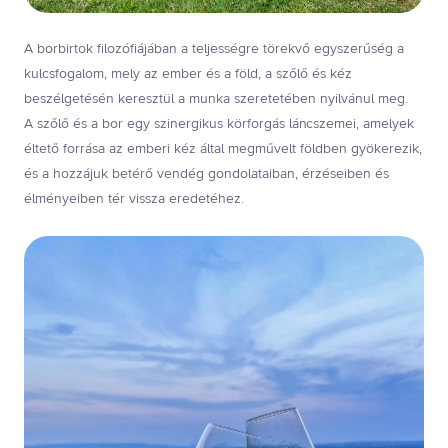
A borbirtok filozófiájában a teljességre törekvő egyszerűség a
kulcsfogalom, mely az ember és a föld, a szőlő és kéz
beszélgetésén keresztül a munka szeretetében nyilvánul meg.
A szőlő és a bor egy szinergikus körforgás láncszemei, amelyek
éltető forrása az emberi kéz által megművelt földben gyökerezik,
és a hozzájuk betérő vendég gondolataiban, érzéseiben és
élményeiben tér vissza eredetéhez.