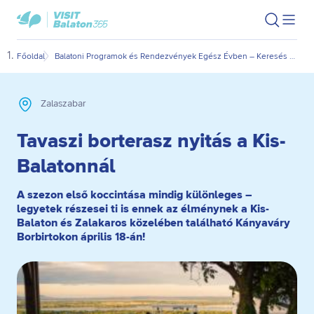
Ugrás
Ugrás
VisitBalaton365
Keresés
Men
kezdőlap
a
az
megn
fő
oldal
Főoldal
Balatoni Programok és Rendezvények Egész Évben – Keresés Dátum és Kategória Szerint
Tava
tartalomra
aljára
Zalaszabar
Tavaszi borterasz nyitás a Kis-
Balatonnál
A szezon első koccintása mindig különleges –
legyetek részesei ti is ennek az élménynek a Kis-
Balaton és Zalakaros közelében található Kányaváry
Borbirtokon április 18-án!