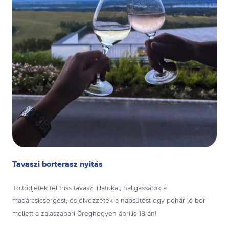
Tavaszi borterasz nyitás
Töltődjetek fel friss tavaszi illatokal, hallgassátok a
madárcsicsergést, és élvezzétek a napsütést egy pohár jó bor
mellett a zalaszabari Öreghegyen április 18-án!