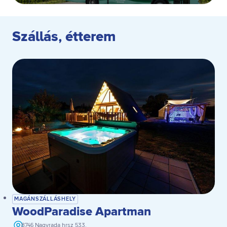
Szállás, étterem
MAGÁNSZÁLLÁSHELY
WoodParadise Apartman
8746 Nagyrada hrsz 533.