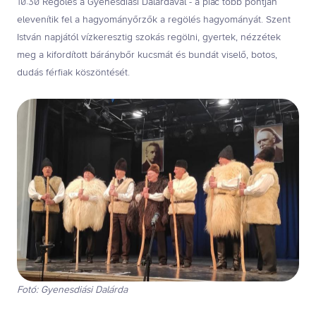
10:30 Regölés a Gyenesdiási Dalárdával - a piac több pontján
elevenítik fel a hagyományőrzők a regölés hagyományát. Szent
István napjától vízkeresztig szokás regölni, gyertek, nézzétek
meg a kifordított báránybőr kucsmát és bundát viselő, botos,
dudás férfiak köszöntését.
Fotó: Gyenesdiási Dalárda