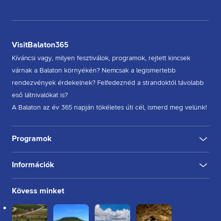
VisitBalaton365
Kíváncsi vagy, milyen fesztiválok, programok, rejtett kincsek
várnak a Balaton környékén? Nemcsak a legismertebb
rendezvények érdekelnek? Felfedeznéd a strandoktól távolabb
eső látnivalókat is?
A Balaton az év 365 napján tökéletes úti cél, ismerd meg velünk!
Programok
Információk
KULTÚRA
FESZTIVÁL
SPORT
GASZTRO
INGYENES
BELTÉRI
KÜLTÉRI
BORÁSZAT, PINCE
BORFESZTIVÁL
TÚRA, SÉTA
KERÉKPÁROZÁS
FUTÁS
Rólunk
Kövess minket
Kapcsolat
Partnereink