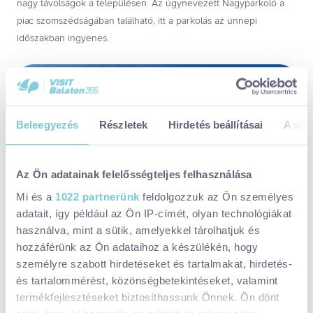
nagy távolságok a településen. Az úgynevezett Nagyparkoló a
piac szomszédságában található, itt a parkolás az ünnepi
időszakban ingyenes.
Beleegyezés
Részletek
Hirdetés beállításai
A süti
Az Ön adatainak felelősségteljes felhasználása
Mi és a
1022 partnerünk
feldolgozzuk az Ön személyes
adatait, így például az Ön IP-címét, olyan technológiákat
használva, mint a sütik, amelyekkel tárolhatjuk és
hozzáférünk az Ön adataihoz a készülékén, hogy
Kattintsatok ide, és tudjatok meg mindent a Hévízi-tóról!
személyre szabott hirdetéseket és tartalmakat, hirdetés-
és tartalommérést, közönségbetekintéseket, valamint
termékfejlesztéseket biztosíthassunk Önnek. Ön dönt