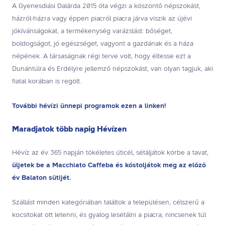
A Gyenesdiási Dalárda 2015 óta végzi a köszöntő népszokást,
házról-házra vagy éppen piacról piacra járva viszik az újévi
jókívánságokat, a termékenység varázslást: bőséget,
boldogságot, jó egészséget, vagyont a gazdának és a háza
népének. A társaságnak régi terve volt, hogy éltesse ezt a
Dunántúlra és Erdélyre jellemző népszokást, van olyan tagjuk, aki
fiatal korában is regölt.
További hévízi ünnepi programok ezen a linken!
Maradjatok több napig Hévízen
Hévíz az év 365 napján tökéletes úticél, sétáljátok körbe a tavat,
üljetek be a Macchiato Caffeba és kóstoljátok meg az előző
év Balaton sütijét.
Szállást minden kategóriában találtok a településen, célszerű a
kocsitokat ott letenni, és gyalog lesétálni a piacra, nincsenek túl