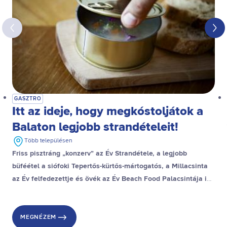
GASZTRO
Itt az ideje, hogy megkóstoljátok a
Balaton legjobb strandételeit!
Több településen
Friss pisztráng „konzerv” az Év Strandétele, a legjobb
büféétel a siófoki Tepertős-kürtős-mártogatós, a Millacsinta
az Év felfedezettje és övék az Év Beach Food Palacsintája is,
a stranddesszert díjat pedig a gyenesdiási Gubacsinta nyerte.
MEGNÉZEM