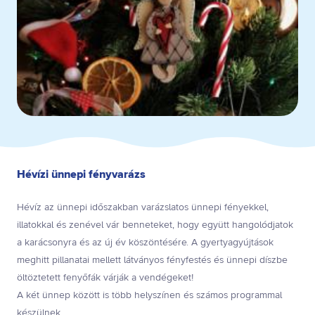
Hévízi ünnepi fényvarázs
Hévíz az ünnepi időszakban varázslatos ünnepi fényekkel,
illatokkal és zenével vár benneteket, hogy együtt hangolódjatok
a karácsonyra és az új év köszöntésére. A gyertyagyújtások
meghitt pillanatai mellett látványos fényfestés és ünnepi díszbe
öltöztetett fenyőfák várják a vendégeket!
A két ünnep között is több helyszínen és számos programmal
készülnek.