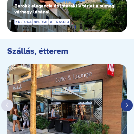
Barokk elegancia és interaktív tárlat a sümegi
várhegy lábánál
KULTÚRA
BELTÉRI
ATTRAKCIÓ
Szállás, étterem