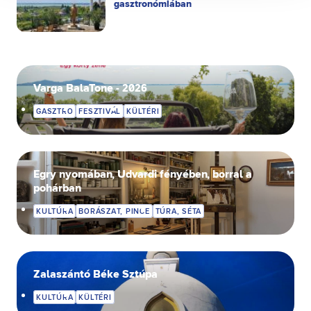
gasztronómiában
Ön a hozzájárulását bármikor visszavonhatja a weboldal
ezen sütikezelési felületén keresztül. A hozzájárulás
visszavonása nem érinti a hozzájáruláson alapuló, a
visszavonás előtti adatkezelés jogszerűségét.
Varga BalaTone - 2026
GASZTRO
FESZTIVÁL
KÜLTÉRI
Egry nyomában, Udvardi fényében, borral a
pohárban
KULTÚRA
BORÁSZAT, PINCE
TÚRA, SÉTA
Zalaszántó Béke Sztúpa
KULTÚRA
KÜLTÉRI