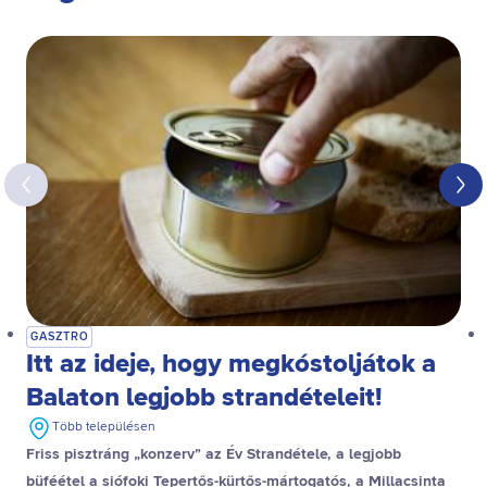
GASZTRO
Itt az ideje, hogy megkóstoljátok a
Balaton legjobb strandételeit!
Több településen
Friss pisztráng „konzerv” az Év Strandétele, a legjobb
büféétel a siófoki Tepertős-kürtős-mártogatós, a Millacsinta