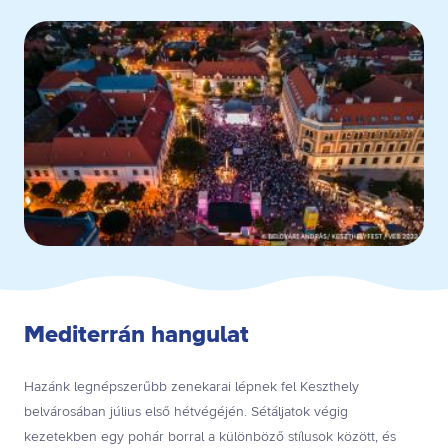
Mediterrán hangulat
Hazánk legnépszerűbb zenekarai lépnek fel Keszthely
belvárosában július első hétvégéjén. Sétáljatok végig
kezetekben egy pohár borral a különböző stílusok között, és