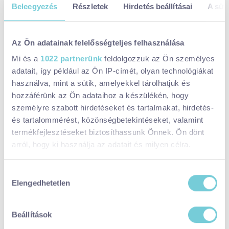
22:30-00:00 Náksi
Beleegyezés
Részletek
Hirdetés beállításai
A süti
00:00-01:30 Szatmári Feat Szakos Andi
01:30-02:00 Kollár
Az Ön adatainak felelősségteljes felhasználása
Mi és a
1022 partnerünk
feldolgozzuk az Ön személyes
adatait, így például az Ön IP-címét, olyan technológiákat
Megosztom:
használva, mint a sütik, amelyekkel tárolhatjuk és
hozzáférünk az Ön adataihoz a készülékén, hogy
Elérhetőségek:
személyre szabott hirdetéseket és tartalmakat, hirdetés-
hello@keszthelyfest.hu
és tartalommérést, közönségbetekintéseket, valamint
termékfejlesztéseket biztosíthassunk Önnek. Ön dönt
Keszthely, Fő Tér
arról, hogy ki használja az adatait és milyen célra.
Facebook:
https://www.facebook.com/KeszthelyFest.h
Ha engedélyezi, a következőt is meg szeretnénk tenni:
Hozzájárulás
u/
Elengedhetetlen
Információgyűjtés az Ön földrajzi
kiválasztása
Weboldal:
https://keszthelyfest.hu/
elhelyezkedéséről pár méteres pontossággal
Instagram:
https://www.instagram.com/keszthelyfest
Az Ön készülékén beazonosítása annak konkrét
Beállítások
tulajdonságainak (ujjlenyomat) aktív ellenőrzésével
Időpontok: