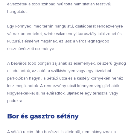
élvezzétek a több színpad nyújtotta hamisítatlan fesztivál
hangulatot.
Egy könnyed, mediterrán hangulatú, családbarát rendezvényre
várnak benneteket, szinte valamennyi korosztály talál zenei és
kulturális élményt magának, ez lesz a város legnagyobb
összművészeti eseménye.
A belváros több pontján zajlanak az események, célszerű gyalog
elindulnotok, az autót a szálláshelyen vagy egy távolabbi
parkolóban hagyni, a Sétáló utca és a kastély környékén nehéz
lesz megállnotok. A rendezvény utcái könnyen végigjárhatók
kisgyerekekkel is, ha elfáradtok, üljetek le egy teraszra, vagy
padokra.
Bor és gasztro sétány
A sétáló utcán több borászat is kitelepül, nem hiányoznak a