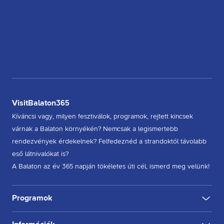
VisitBalaton365
Kíváncsi vagy, milyen fesztiválok, programok, rejtett kincsek
várnak a Balaton környékén? Nemcsak a legismertebb
rendezvények érdekelnek? Felfedeznéd a strandoktól távolabb
eső látnivalókat is?
A Balaton az év 365 napján tökéletes úti cél, ismerd meg velünk!
Programok
KULTÚRA
FESZTIVÁL
SPORT
GASZTRO
INGYENES