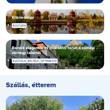
Krisna-völgy
KULTÚRA
Barokk elegancia és interaktív tárlat a sümegi
várhegy lábánál
KULTÚRA
BELTÉRI
ATTRAKCIÓ
Szállás, étterem