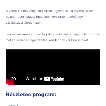
A városi rendezvény, koncertek ingyenesek, a Viviera Beach
Balaton parti Nagyszínpadának koncertjei belépőjegy
vásárlásával látogathatók.
Szállást érdemes időben foglalnotok és két új négycsillagos hotel
mellett számos magánszállás, vendégház vár benneteket.
Részletes program: