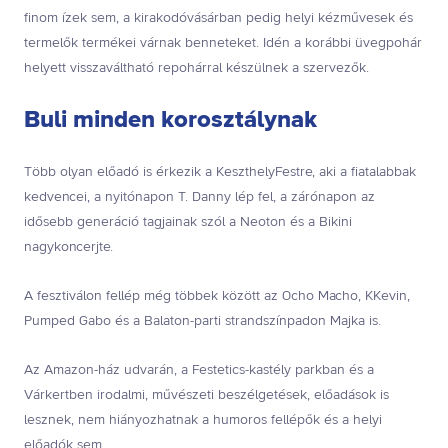
finom ízek sem, a kirakodóvásárban pedig helyi kézművesek és
termelők termékei várnak benneteket. Idén a korábbi üvegpohár
helyett visszaváltható repohárral készülnek a szervezők.
Buli minden korosztálynak
Több olyan előadó is érkezik a KeszthelyFestre, aki a fiatalabbak
kedvencei, a nyitónapon T. Danny lép fel, a zárónapon az
idősebb generáció tagjainak szól a Neoton és a Bikini
nagykoncerjte.
A fesztiválon fellép még többek között az Ocho Macho, KKevin,
Pumped Gabo és a Balaton-parti strandszínpadon Majka is.
Az Amazon-ház udvarán, a Festetics-kastély parkban és a
Várkertben irodalmi, művészeti beszélgetések, előadások is
lesznek, nem hiányozhatnak a humoros fellépők és a helyi
előadók sem.