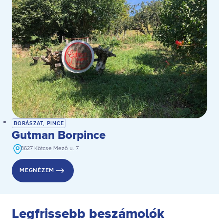
BORÁSZAT, PINCE
Gutman Borpince
8627 Kötcse Mező u. 7.
MEGNÉZEM
Legfrissebb beszámolók