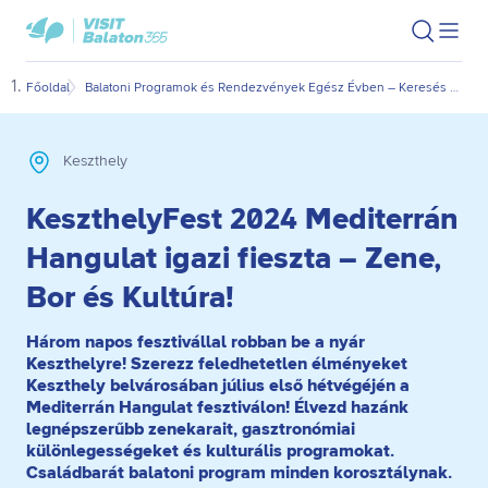
Ugrás
Ugrás
VisitBalaton365
Keresés
Men
kezdőlap
a
az
megn
fő
oldal
Főoldal
Balatoni Programok és Rendezvények Egész Évben – Keresés Dátum és Kategória Szerint
Kesz
tartalomra
aljára
Keszthely
KeszthelyFest 2024 Mediterrán
Hangulat igazi fieszta – Zene,
Bor és Kultúra!
Három napos fesztivállal robban be a nyár
Keszthelyre! Szerezz feledhetetlen élményeket
Keszthely belvárosában július első hétvégéjén a
Mediterrán Hangulat fesztiválon! Élvezd hazánk
legnépszerűbb zenekarait, gasztronómiai
különlegességeket és kulturális programokat.
Családbarát balatoni program minden korosztálynak.