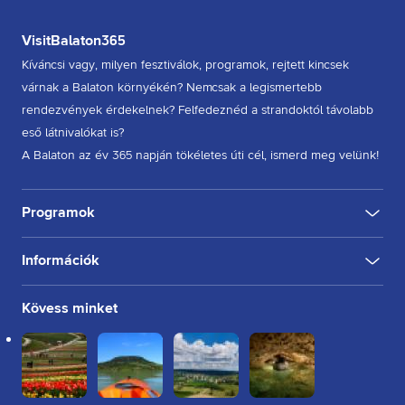
VisitBalaton365
Kíváncsi vagy, milyen fesztiválok, programok, rejtett kincsek
várnak a Balaton környékén? Nemcsak a legismertebb
rendezvények érdekelnek? Felfedeznéd a strandoktól távolabb
eső látnivalókat is?
A Balaton az év 365 napján tökéletes úti cél, ismerd meg velünk!
Programok
Információk
KULTÚRA
FESZTIVÁL
SPORT
GASZTRO
INGYENES
BELTÉRI
KÜLTÉRI
BORÁSZAT, PINCE
BORFESZTIVÁL
TÚRA, SÉTA
KERÉKPÁROZÁS
FUTÁS
Rólunk
Kövess minket
Kapcsolat
Partnereink
Felhasználási feltételek
Adatkezelési tájékoztató