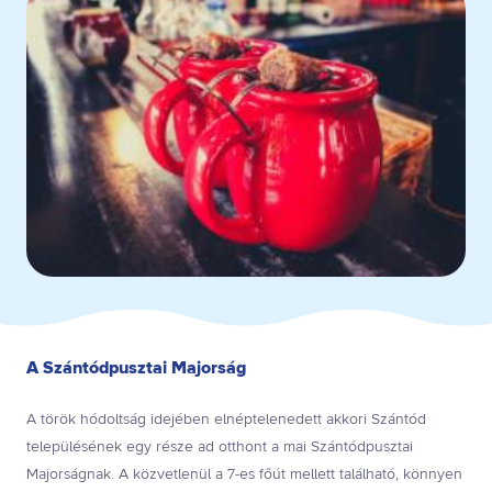
A Szántódpusztai Majorság
A török hódoltság idejében elnéptelenedett akkori Szántód
településének egy része ad otthont a mai Szántódpusztai
Majorságnak. A közvetlenül a 7-es főút mellett található, könnyen