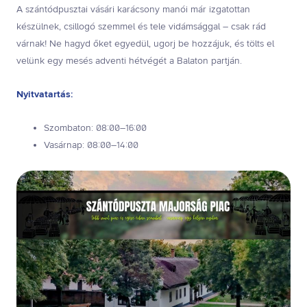
A szántódpusztai vásári karácsony manói már izgatottan
készülnek, csillogó szemmel és tele vidámsággal – csak rád
várnak! Ne hagyd őket egyedül, ugorj be hozzájuk, és tölts el
velünk egy mesés adventi hétvégét a Balaton partján.
Nyitvatartás:
Szombaton: 08:00–16:00
Vasárnap: 08:00–14:00