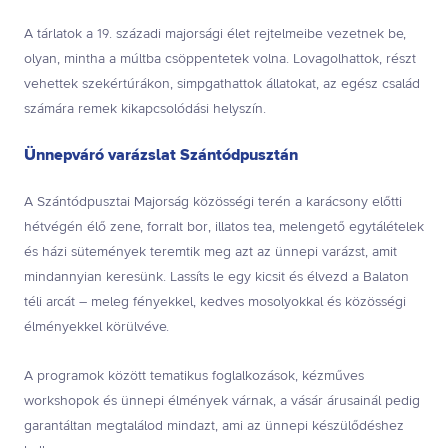
A tárlatok a 19. századi majorsági élet rejtelmeibe vezetnek be,
olyan, mintha a múltba csöppentetek volna. Lovagolhattok, részt
vehettek szekértúrákon, simpgathattok állatokat, az egész család
számára remek kikapcsolódási helyszín.
Ünnepváró varázslat Szántódpusztán
A Szántódpusztai Majorság közösségi terén a karácsony előtti
hétvégén élő zene, forralt bor, illatos tea, melengető egytálételek
és házi sütemények teremtik meg azt az ünnepi varázst, amit
mindannyian keresünk. Lassíts le egy kicsit és élvezd a Balaton
téli arcát – meleg fényekkel, kedves mosolyokkal és közösségi
élményekkel körülvéve.
A programok között tematikus foglalkozások, kézműves
workshopok és ünnepi élmények várnak, a vásár árusainál pedig
garantáltan megtalálod mindazt, ami az ünnepi készülődéshez