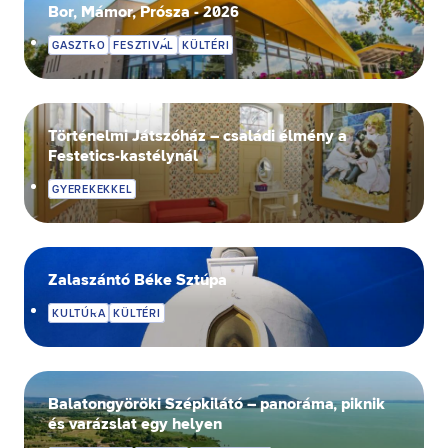
visszavonás előtti adatkezelés jogszerűségét.
Bor, Mámor, Prósza - 2026
GASZTRO
FESZTIVÁL
KÜLTÉRI
Történelmi Játszóház – családi élmény a
Festetics-kastélynál
GYEREKEKKEL
Zalaszántó Béke Sztúpa
KULTÚRA
KÜLTÉRI
Balatongyöröki Szépkilátó – panoráma, piknik
és varázslat egy helyen