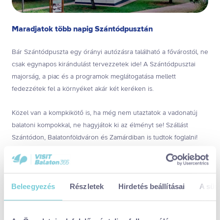
Maradjatok több napig Szántódpusztán
Bár Szántódpuszta egy órányi autózásra található a fővárostól, ne
csak egynapos kirándulást tervezzetek ide! A Szántódpusztai
majorság, a piac és a programok meglátogatása mellett
fedezzétek fel a környéket akár két keréken is.
Közel van a kompkikötő is, ha még nem utaztatok a vadonatúj
balatoni kompokkal, ne hagyjátok ki az élményt se! Szállást
Szántódon, Balatonföldváron és Zamárdiban is tudtok foglalni!
Megosztom:
Beleegyezés
Részletek
Hirdetés beállításai
A süti
Elérhetőségek: