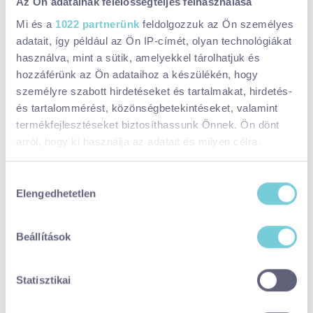
Az Ön adatainak felelősségteljes felhasználása
(30) 645 7369
Mi és a
1022 partnerünk
feldolgozzuk az Ön személyes
szantodpuszta@nofnkft.hu
adatait, így például az Ön IP-címét, olyan technológiákat
használva, mint a sütik, amelyekkel tárolhatjuk és
Szántódpuszta, Szántód puszta 1.
hozzáférünk az Ön adataihoz a készülékén, hogy
Facebook:
személyre szabott hirdetéseket és tartalmakat, hirdetés-
https://www.facebook.com/events/13022787
és tartalommérést, közönségbetekintéseket, valamint
91677930
termékfejlesztéseket biztosíthassunk Önnek. Ön dönt
Időpontok:
arról, hogy ki használja az adatait és milyen célra.
Kezdés:
2025. dec. 20., szombat
Ha engedélyezi, a következőt is meg szeretnénk tenni:
Hozzájárulás
Befejezés:
2025. dec. 21., vasárnap
Elengedhetetlen
Információgyűjtés az Ön földrajzi
kiválasztása
elhelyezkedéséről pár méteres pontossággal
Az Ön készülékén beazonosítása annak konkrét
KÜLTÉRI
GASZTRO
GYEREKEKKEL
Beállítások
tulajdonságainak (ujjlenyomat) aktív ellenőrzésével
Ezek is érdekelhetnek
Tudjon meg többet személyes adatainak feldolgozási
Statisztikai
módjairól és adja meg preferenciáit a
Részletek
Vörsi betlehem - 2025
pontban
. Bármikor módosíthatja vagy visszavonhatja a