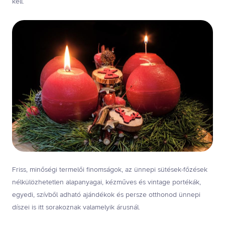
kell.
Friss, minőségi termelői finomságok, az ünnepi sütések-főzések
nélkülözhetetlen alapanyagai, kézműves és vintage portékák,
egyedi, szívből adható ajándékok és persze otthonod ünnepi
díszei is itt sorakoznak valamelyik árusnál.