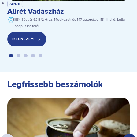
PANZIÓ
Alirét Vadászház
8654 Ságvár 0213/2 Hrsz. Megközelítés M7 autópálya 115 kihajtó, Lulla-
Jabapuszta felől
MEGNÉZEM
Legfrissebb beszámolók