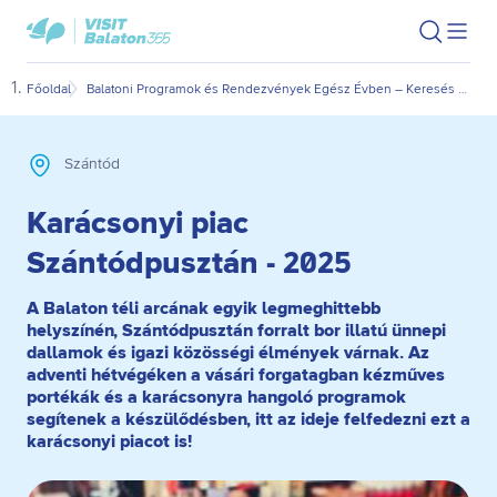
Ugrás
Ugrás
VisitBalaton365
Keresés
Men
kezdőlap
a
az
megn
fő
oldal
Főoldal
Balatoni Programok és Rendezvények Egész Évben – Keresés Dátum és Kategória Szerint
Kará
tartalomra
aljára
Szántód
Karácsonyi piac
Szántódpusztán - 2025
A Balaton téli arcának egyik legmeghittebb
helyszínén, Szántódpusztán forralt bor illatú ünnepi
dallamok és igazi közösségi élmények várnak. Az
adventi hétvégéken a vásári forgatagban kézműves
portékák és a karácsonyra hangoló programok
segítenek a készülődésben, itt az ideje felfedezni ezt a
karácsonyi piacot is!