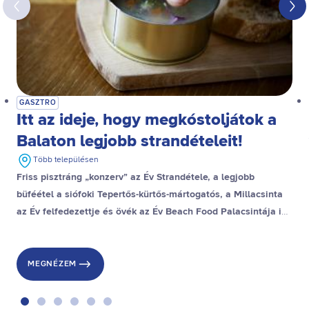
GASZTRO
Itt az ideje, hogy megkóstoljátok a
Balaton legjobb strandételeit!
Több településen
Friss pisztráng „konzerv” az Év Strandétele, a legjobb
büféétel a siófoki Tepertős-kürtős-mártogatós, a Millacsinta
az Év felfedezettje és övék az Év Beach Food Palacsintája is,
a stranddesszert díjat pedig a gyenesdiási Gubacsinta nyerte.
MEGNÉZEM