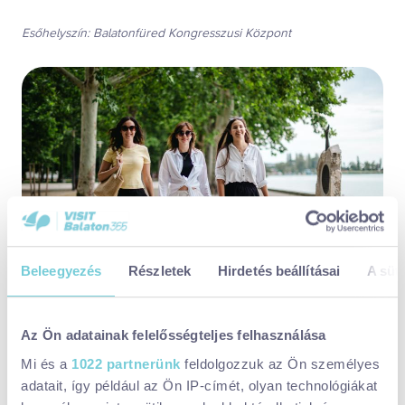
Esőhelyszín: Balatonfüred Kongresszusi Központ
Beleegyezés
Részletek
Hirdetés beállításai
A süti
Az Ön adatainak felelősségteljes felhasználása
Maradjatok több napig Balatonfüreden
Mi és a
1022 partnerünk
feldolgozzuk az Ön személyes
A településen az egyszerű apartmanoktól az ötcsillagos hotelig
adatait, így például az Ön IP-címét, olyan technológiákat
minden kategóriában meg tudtok pihenni. Az elegáns esti öltözet