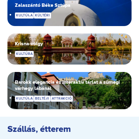
Zalaszántó Béke Sztúpa
KULTÚRA
KÜLTÉRI
Krisna-völgy
KULTÚRA
Barokk elegancia és interaktív tárlat a sümegi
várhegy lábánál
KULTÚRA
BELTÉRI
ATTRAKCIÓ
Szállás, étterem