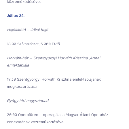
közreműködésével.
Július 24.
Hajókikötő – Jókai hajó
18:00 Szívhalászat, 5 000 Ft/fő
Horváth-ház – Szentgyörgyi Horváth Krisztina „Anna”
emléktáblája
19:30 Szentgyörgyi Horváth Krisztina emléktáblájának
megkoszorúzása
Gyógy téri nagyszínpad
20:00 Operafüred – operagála, a Magyar Állami Operaház
zenekarának közreműködésével.