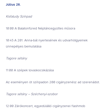
Július 26.
Kisfaludy Színpad
10:00 A Balatonfüred Néptáncegyüttes műsora
10:45 A 201. Anna-bál nyertesének és udvarhölgyeinek
ünnepélyes bemutatása
Tagore sétány
11:00 A szépek lovaskocsikázása
Az eseményen öt színpadon 200 cigányzenész ad szerenádot.
Tagore sétány – Széchenyi-szobor
12:00 Zárókoncert, egyedülálló cigányzenei flashmob