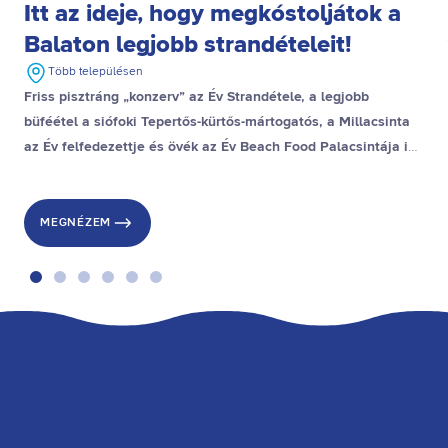
Itt az ideje, hogy megkóstoljátok a
Balaton legjobb strandételeit!
Több településen
Friss pisztráng „konzerv” az Év Strandétele, a legjobb
büféétel a siófoki Tepertős-kürtős-mártogatós, a Millacsinta
az Év felfedezettje és övék az Év Beach Food Palacsintája is,
a stranddesszert díjat pedig a gyenesdiási Gubacsinta nyerte.
MEGNÉZEM