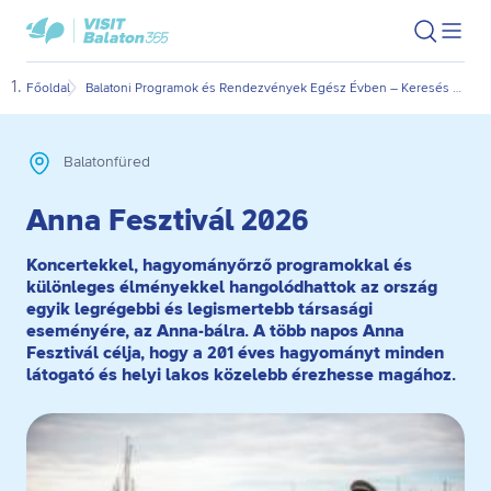
Ugrás
Ugrás
VisitBalaton365
Keresés
Men
kezdőlap
a
az
megn
fő
oldal
Főoldal
Balatoni Programok és Rendezvények Egész Évben – Keresés Dátum és Kategória Szerint
Anna
tartalomra
aljára
Balatonfüred
Anna Fesztivál 2026
Koncertekkel, hagyományőrző programokkal és
különleges élményekkel hangolódhattok az ország
egyik legrégebbi és legismertebb társasági
eseményére, az Anna-bálra. A több napos Anna
Fesztivál célja, hogy a 201 éves hagyományt minden
látogató és helyi lakos közelebb érezhesse magához.