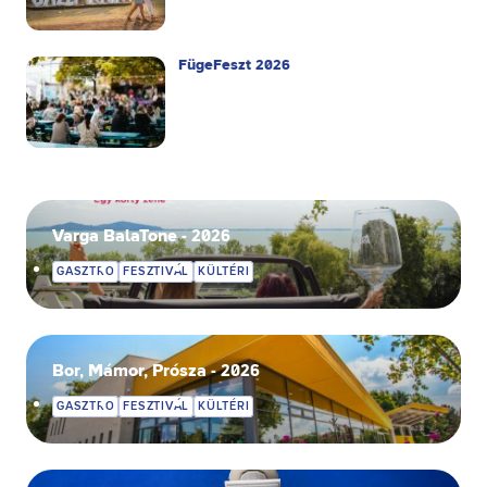
FügeFeszt 2026
Varga BalaTone - 2026
GASZTRO
FESZTIVÁL
KÜLTÉRI
Bor, Mámor, Prósza - 2026
GASZTRO
FESZTIVÁL
KÜLTÉRI