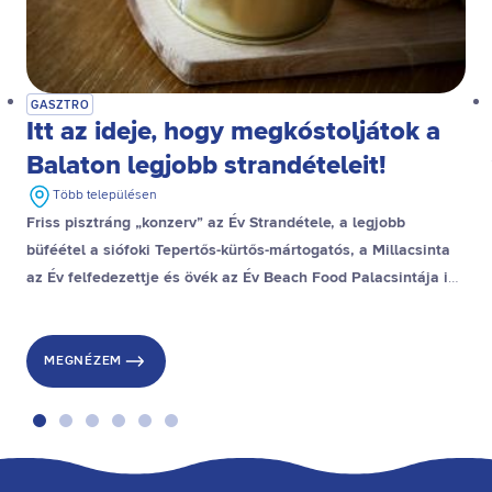
GASZTRO
Itt az ideje, hogy megkóstoljátok a
Balaton legjobb strandételeit!
Több településen
Friss pisztráng „konzerv” az Év Strandétele, a legjobb
büféétel a siófoki Tepertős-kürtős-mártogatós, a Millacsinta
az Év felfedezettje és övék az Év Beach Food Palacsintája is,
a stranddesszert díjat pedig a gyenesdiási Gubacsinta nyerte.
MEGNÉZEM