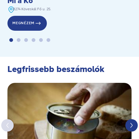
Mi a Kő
8274 Köveskál Fő u. 25.
MEGNÉZEM
Legfrissebb beszámolók