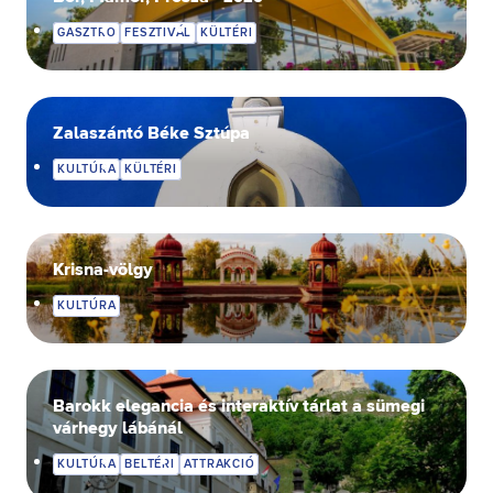
GASZTRO
FESZTIVÁL
KÜLTÉRI
Zalaszántó Béke Sztúpa
KULTÚRA
KÜLTÉRI
Krisna-völgy
KULTÚRA
Barokk elegancia és interaktív tárlat a sümegi
várhegy lábánál
KULTÚRA
BELTÉRI
ATTRAKCIÓ