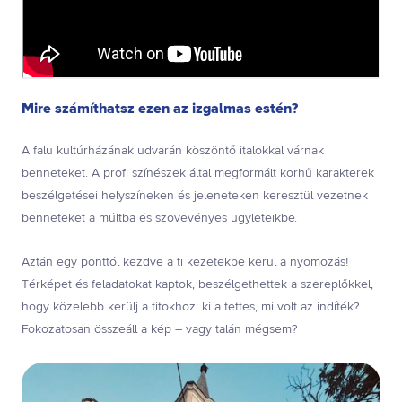
Mire számíthatsz ezen az izgalmas estén?
A falu kultúrházának udvarán köszöntő italokkal várnak
benneteket. A profi színészek által megformált korhű karakterek
beszélgetései helyszíneken és jeleneteken keresztül vezetnek
benneteket a múltba és szövevényes ügyleteikbe.
Aztán egy ponttól kezdve a ti kezetekbe kerül a nyomozás!
Térképet és feladatokat kaptok, beszélgethettek a szereplőkkel,
hogy közelebb kerülj a titokhoz: ki a tettes, mi volt az indíték?
Fokozatosan összeáll a kép – vagy talán mégsem?