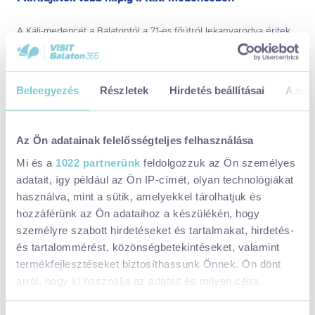
A Káli-medencét a Balatontól a 71-es főútról lekanyarodva éritek
el autóval, Szentbékkállára busszal is érkezhettek. Szuper
gyalogos és kerékpáros útvonalak vannak a környéken.
Beleegyezés
Részletek
Hirdetés beállításai
A süti
A különleges színdarab eséjére magánszállást a településen is
tudtok foglalni, ha hotelben szeretnétek lakni, nézzetek szét
Tapolcán és Badacsonyban.
Az Ön adatainak felelősségteljes felhasználása
Kiránduljatok, bringázzatok a környéken,
nézzétek meg a
Mi és a
1022 partnerünk
feldolgozzuk az Ön személyes
Kőtengert
,
kóstoljátok meg a
Kő fagyi?
adalékmentes fagyijait,
adatait, így például az Ön IP-címét, olyan technológiákat
szerintünk itt van a legfinomabb fagyi a Balatonnál, és töltsétek
használva, mint a sütik, amelyekkel tárolhatjuk és
tele a kulacsotokat vízzel a kékkúti kútból.
hozzáférünk az Ön adataihoz a készülékén, hogy
személyre szabott hirdetéseket és tartalmakat, hirdetés-
és tartalommérést, közönségbetekintéseket, valamint
termékfejlesztéseket biztosíthassunk Önnek. Ön dönt
Megosztom:
arról, hogy ki használja az adatait és milyen célra.
Elérhetőségek:
Ha engedélyezi, a következőt is meg szeretnénk tenni: