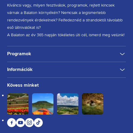
Kíváncsi vagy, milyen fesztiválok, programok, rejtett kincsek
várnak a Balaton környékén? Nemcsak a legismertebb
rendezvények érdekelnek? Felfedeznéd a strandoktól távolabb
eső látnivalókat is?
A Balaton az év 365 napján tökéletes úti cél, ismerd meg velünk!
Programok
Információk
KULTÚRA
FESZTIVÁL
SPORT
GASZTRO
INGYENES
BELTÉRI
KÜLTÉRI
BORÁSZAT, PINCE
BORFESZTIVÁL
TÚRA, SÉTA
KERÉKPÁROZÁS
FUTÁS
Rólunk
Kövess minket
Kapcsolat
Partnereink
Felhasználási feltételek
Adatkezelési tájékoztató
Facebook
YouTube
Instagram
TikTok
Sütikezelési tájékoztató
Impresszum