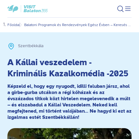
Ugrás
Ugrás
VisitBalaton365
Keresés
Men
kezdőlap
a
az
megn
fő
oldal
Főoldal
Balatoni Programok és Rendezvények Egész Évben – Keresés Dátum és Kategória Szerint
A Ká
tartalomra
aljára
Szentbékkála
A Kállai veszedelem -
Kriminális Kazalkomédia -2025
Képzeld el, hogy egy nyugodt, idilli faluban jársz, ahol
a girbe-gurba utcákon a régi kőházak és az
évszázados titkok közt hirtelen megelevenedik a múlt
– és elszabadul a Kállai Veszedelem. Neked kell
megfejtened, mi történt valójában… Ne hagyd ki ezt az
izgalmas estét Szentbékkállán!