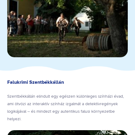
Falukrimi Szentbékkállán
Szentbékkállán elindult egy egészen különleges színházi évad,
ami ötvözi az interaktív színház izgalmát a detektívregények
logikájával – és mindezt egy autentikus falusi környezetbe
helyezi.