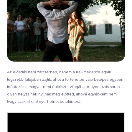
Az előadás nem zárt térben, hanem a Káli-medence egyik
legszebb falujában zajlik, ahol a történetbe való belépés egyben
időutazás a magyar népi építészet világába. A nyomozás során
olyan helyszínek nyílnak meg előtted, ahová egyébként nem
(vagy csak ritkán) nyerhetnél betekintést.