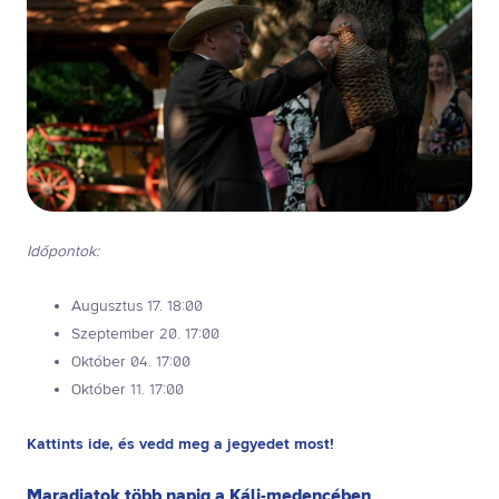
Időpontok:
Augusztus 17. 18:00
Szeptember 20. 17:00
Október 04. 17:00
Október 11. 17:00
Kattints ide, és vedd meg a jegyedet most!
Maradjatok több napig a Káli-medencében