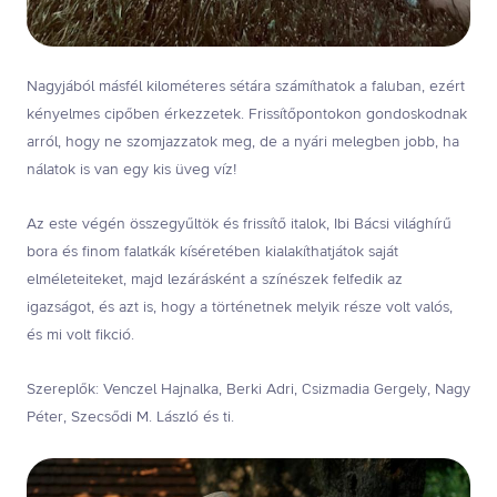
Nagyjából másfél kilométeres sétára számíthatok a faluban, ezért
kényelmes cipőben érkezzetek. Frissítőpontokon gondoskodnak
arról, hogy ne szomjazzatok meg, de a nyári melegben jobb, ha
nálatok is van egy kis üveg víz!
Az este végén összegyűltök és frissítő italok, Ibi Bácsi világhírű
bora és finom falatkák kíséretében kialakíthatjátok saját
elméleteiteket, majd lezárásként a színészek felfedik az
igazságot, és azt is, hogy a történetnek melyik része volt valós,
és mi volt fikció.
Szereplők: Venczel Hajnalka, Berki Adri, Csizmadia Gergely, Nagy
Péter, Szecsődi M. László és ti.