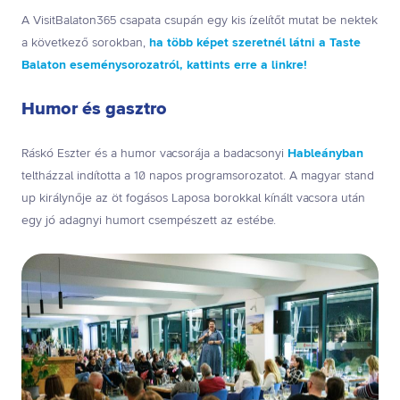
A VisitBalaton365 csapata csupán egy kis ízelítőt mutat be nektek
a következő sorokban,
ha több képet szeretnél látni a Taste
Balaton eseménysorozatról, kattints erre a linkre!
Humor és gasztro
Ráskó Eszter és a humor vacsorája a badacsonyi
Hableányban
teltházzal indította a 10 napos programsorozatot. A magyar stand
up királynője az öt fogásos Laposa borokkal kínált vacsora után
egy jó adagnyi humort csempészett az estébe.