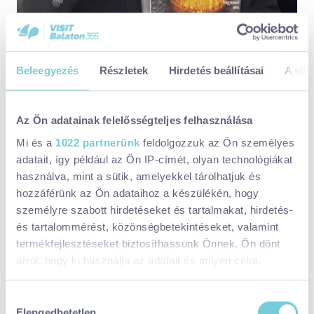
Beleegyezés
Részletek
Hirdetés beállításai
A süti
Az Ön adatainak felelősségteljes felhasználása
Mi és a
1022 partnerünk
feldolgozzuk az Ön személyes
adatait, így például az Ön IP-címét, olyan technológiákat
A keszthelyi
John’s Pub
1100 év ízei vacsoraestjén Ruprecht
használva, mint a sütik, amelyekkel tárolhatjuk és
László, a SVÉT elnöke kalauzolt bennünket az ízek történelmén,
hozzáférünk az Ön adataihoz a készülékén, hogy
megmutatva, hogy akár egy grízes tészta is lehet méltó fogása
személyre szabott hirdetéseket és tartalmakat, hirdetés-
egy vacsorának.
és tartalommérést, közönségbetekintéseket, valamint
termékfejlesztéseket biztosíthassunk Önnek. Ön dönt
arról, hogy ki használja az adatait és milyen célra.
Ha engedélyezi, a következőt is meg szeretnénk tenni:
Hozzájárulás
Elengedhetetlen
Információgyűjtés az Ön földrajzi