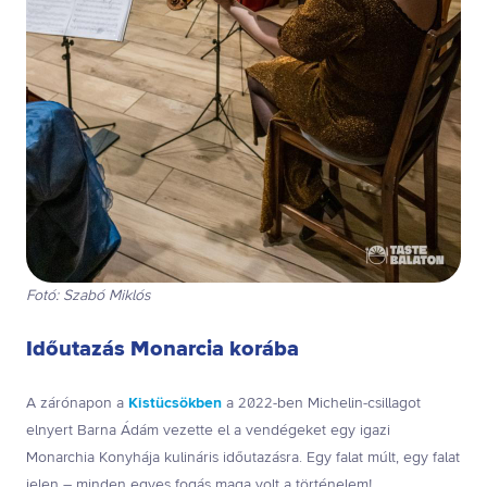
Fotó: Szabó Miklós
Időutazás Monarcia korába
A zárónapon a
Kistücsökben
a 2022-ben Michelin-csillagot
elnyert Barna Ádám vezette el a vendégeket egy igazi
Monarchia Konyhája kulináris időutazásra. Egy falat múlt, egy falat
jelen – minden egyes fogás maga volt a történelem!