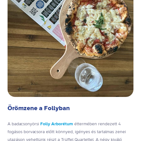
Örömzene a Follyban
A badacsonyörsi
Folly Arborétum
éttermében rendezett 4
fogásos borvacsora előtt könnyed, igényes és tartalmas zenei
utazáson vehettünk részt a Trüffel Quartettel. A négy kiváló