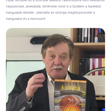
írásai, könyvei és a szombat délelőtti rádióműsora nem véletlenül
népszerűek, anekdotái, történetei most is a Szellem a fazékból
hangulatát idézték. Jelenléte és sztorijai megfűszerezték a
hangulatot és a menüsort!