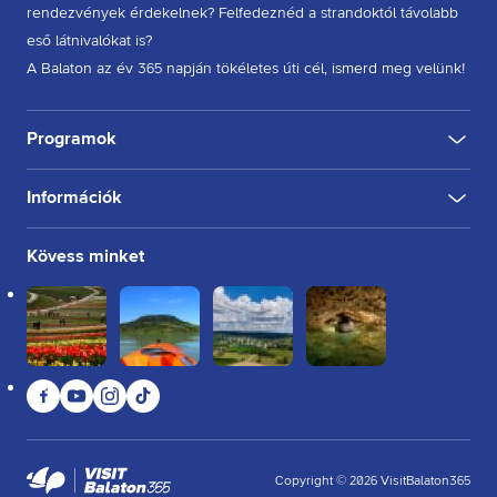
rendezvények érdekelnek? Felfedeznéd a strandoktól távolabb
eső látnivalókat is?
A Balaton az év 365 napján tökéletes úti cél, ismerd meg velünk!
Programok
Információk
KULTÚRA
FESZTIVÁL
SPORT
GASZTRO
INGYENES
BELTÉRI
KÜLTÉRI
BORÁSZAT, PINCE
BORFESZTIVÁL
TÚRA, SÉTA
KERÉKPÁROZÁS
FUTÁS
Rólunk
Kövess minket
Kapcsolat
Partnereink
Felhasználási feltételek
Adatkezelési tájékoztató
Facebook
YouTube
Instagram
TikTok
Sütikezelési tájékoztató
Impresszum
Copyright
©
2026
VisitBalaton365