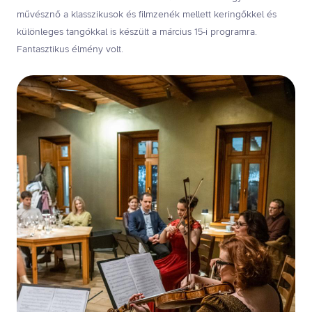
művésznő a klasszikusok és filmzenék mellett keringőkkel és
különleges tangókkal is készült a március 15-i programra.
Fantasztikus élmény volt.