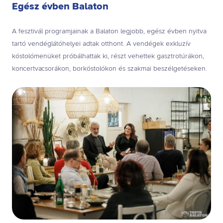
Egész évben Balaton
A fesztivál programjainak a Balaton legjobb, egész évben nyitva
tartó vendéglátóhelyei adtak otthont. A vendégek exkluzív
kóstolómenüket próbálhattak ki, részt vehettek gasztrotúrákon,
koncertvacsorákon, borkóstolókon és szakmai beszélgetéseken.