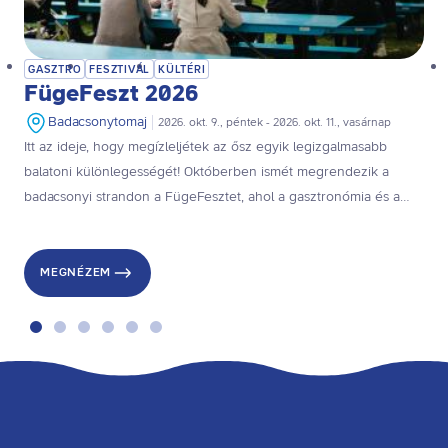
GASZTRO
FESZTIVÁL
KÜLTÉRI
FügeFeszt 2026
Badacsonytomaj
2026. okt. 9., péntek - 2026. okt. 11., vasárnap
Itt az ideje, hogy megízleljétek az ősz egyik legizgalmasabb
balatoni különlegességét! Októberben ismét megrendezik a
badacsonyi strandon a FügeFesztet, ahol a gasztronómia és a
kultúra találkozik, a főszerepben a zamatos balatoni fügével.
MEGNÉZEM