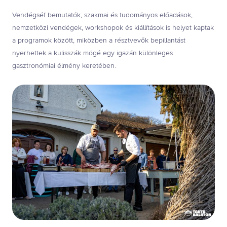
Vendégséf bemutatók, szakmai és tudományos előadások,
nemzetközi vendégek, workshopok és kiállítások is helyet kaptak
a programok között, miközben a résztvevők bepillantást
nyerhettek a kulisszák mögé egy igazán különleges
gasztronómiai élmény keretében.