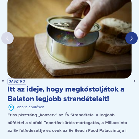
GASZTRO
Itt az ideje, hogy megkóstoljátok a
Balaton legjobb strandételeit!
Több településen
Friss pisztráng „konzerv” az Év Strandétele, a legjobb
büféétel a siófoki Tepertős-kürtős-mártogatós, a Millacsinta
az Év felfedezettje és övék az Év Beach Food Palacsintája is,
a stranddesszert díjat pedig a gyenesdiási Gubacsinta nyerte.