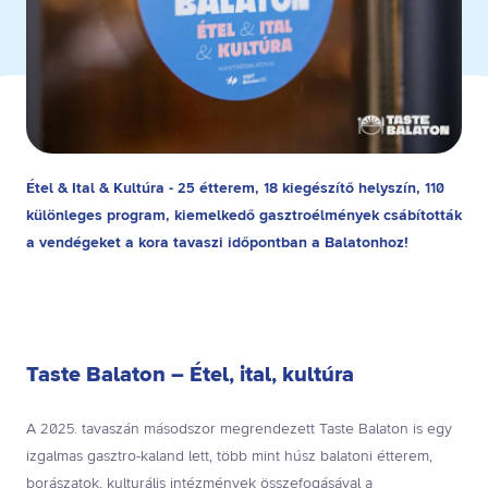
Étel & Ital & Kultúra - 25 étterem, 18 kiegészítő helyszín, 110
különleges program, kiemelkedő gasztroélmények csábították
a vendégeket a kora tavaszi időpontban a Balatonhoz!
Taste Balaton – Étel, ital, kultúra
A 2025. tavaszán másodszor megrendezett Taste Balaton is egy
izgalmas gasztro-kaland lett, több mint húsz balatoni étterem,
borászatok, kulturális intézmények összefogásával a