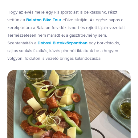
Hogy az evés mellé egy kis sportolást is beiktassunk, részt
vettünk a
Balaton Bike Tour
eBike túráján. Az egész napos e-
kerékpártúra a Balaton-felvidék ismert és rejtett tájain vezetett.
Természetesen nem maradt el a gasztroélmény sem,
Szentantalfán a
Dobosi Birtokközpontban
egy borkóstolós,
sajtos-sonkás falatkás, kávés pihenőt iktattunk be a hegyen-
völgyön, földúton is vezető bringás kalandozásba.