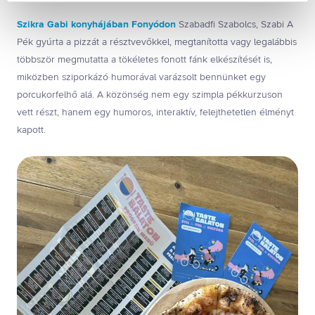
(alapértelmezett)
Szikra Gabi konyhájában Fonyódon
Szabadfi Szabolcs, Szabi A
Kiválasztottak engedélyezése
Összes süti engedélyezése
Pék gyúrta a pizzát a résztvevőkkel, megtanította vagy legalábbis
Összes süti visszautasítása
többször megmutatta a tökéletes fonott fánk elkészítését is,
Ön a hozzájárulását bármikor visszavonhatja a weboldal
miközben sziporkázó humorával varázsolt bennünket egy
ezen sütikezelési felületén keresztül. A hozzájárulás
porcukorfelhő alá. A közönség nem egy szimpla pékkurzuson
visszavonása nem érinti a hozzájáruláson alapuló, a
vett részt, hanem egy humoros, interaktív, felejthetetlen élményt
visszavonás előtti adatkezelés jogszerűségét.
kapott.