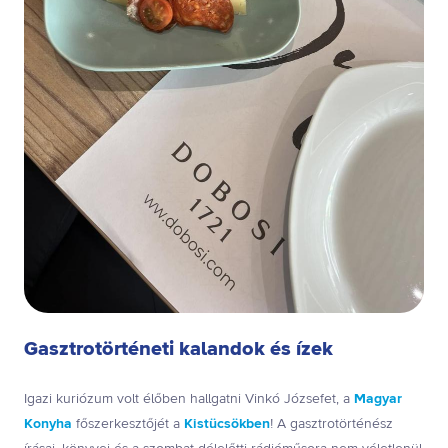
Gasztrotörténeti kalandok és ízek
Igazi kuriózum volt élőben hallgatni Vinkó Józsefet, a
Magyar
Konyha
főszerkesztőjét a
Kistücsökben
! A gasztrotörténész