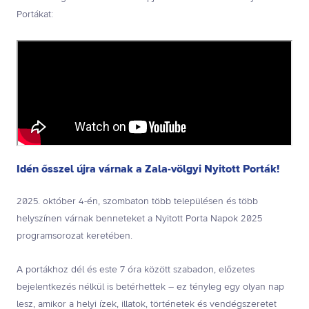
Portákat:
Idén ősszel újra várnak a Zala-völgyi Nyitott Porták!
2025. október 4-én, szombaton több településen és több
helyszínen várnak benneteket a Nyitott Porta Napok 2025
programsorozat keretében.
A portákhoz dél és este 7 óra között szabadon, előzetes
bejelentkezés nélkül is betérhettek – ez tényleg egy olyan nap
lesz, amikor a helyi ízek, illatok, történetek és vendégszeretet