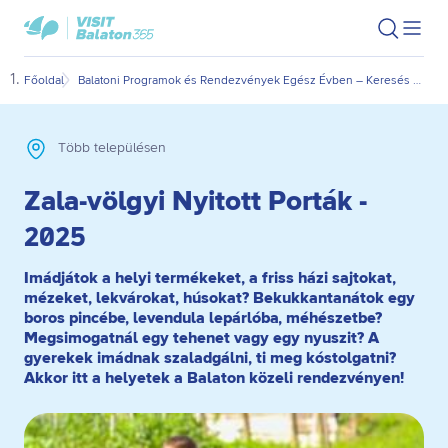
Ugrás
Ugrás
VisitBalaton365
Keresés
Men
kezdőlap
a
az
megn
fő
oldal
Főoldal
Balatoni Programok és Rendezvények Egész Évben – Keresés Dátum és Kategória Szerint
Zala
tartalomra
aljára
Több településen
Zala-völgyi Nyitott Porták -
2025
Imádjátok a helyi termékeket, a friss házi sajtokat,
mézeket, lekvárokat, húsokat? Bekukkantanátok egy
boros pincébe, levendula lepárlóba, méhészetbe?
Megsimogatnál egy tehenet vagy egy nyuszit? A
gyerekek imádnak szaladgálni, ti meg kóstolgatni?
Akkor itt a helyetek a Balaton közeli rendezvényen!