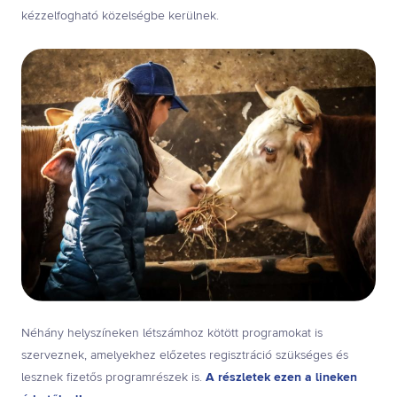
kézzelfogható közelségbe kerülnek.
Néhány helyszíneken létszámhoz kötött programokat is
szerveznek, amelyekhez előzetes regisztráció szükséges és
lesznek fizetős programrészek is.
A részletek ezen a lineken