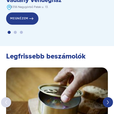
Vadlány Vendégház
8356 Nagygörbő Patak u. 13.
MEGNÉZEM
Legfrissebb beszámolók