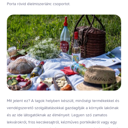
Porta rövid élelmiszerlánc csoportot.
Mit jelent ez? A tagok helyben készült, minőségi termékekkel és
vendégszerető szolgáltatásokkal gazdagítják a környék lakóinak
és az ide látogatóknak az élményeit. Legyen szó zamatos
lekvárokról, friss kecskesajtról, kézműves portékákról vagy egy