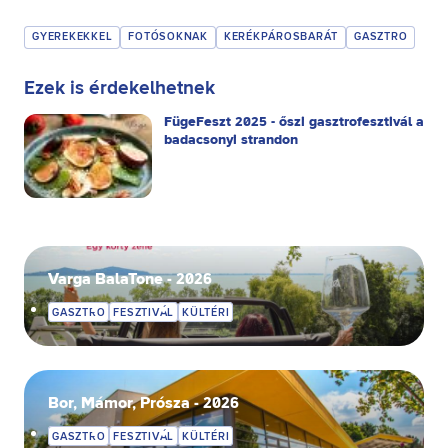
GYEREKEKKEL
FOTÓSOKNAK
KERÉKPÁROSBARÁT
GASZTRO
Ezek is érdekelhetnek
FügeFeszt 2025 - őszi gasztrofesztivál a
badacsonyi strandon
Varga BalaTone - 2026
GASZTRO
FESZTIVÁL
KÜLTÉRI
Bor, Mámor, Prósza - 2026
GASZTRO
FESZTIVÁL
KÜLTÉRI