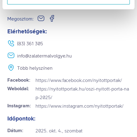
Kizárólag az elengedhetetlen sütiket használja
(alapértelmezett)
Megosztom:
Kiválasztottak engedélyezése
Összes süti engedélyezése
Elérhetőségek:
Összes süti visszautasítása
Ön a hozzájárulását bármikor visszavonhatja a weboldal
(83) 361 305
ezen sütikezelési felületén keresztül. A hozzájárulás
info@zalatermalvolgye.hu
visszavonása nem érinti a hozzájáruláson alapuló, a
visszavonás előtti adatkezelés jogszerűségét.
Több helyszínen
Facebook:
https://www.facebook.com/nyitottportak/
Weboldal:
https://nyitottportak.hu/oszi-nyitott-porta-na
p-2025/
Instagram:
https://www.instagram.com/nyitottportak/
Időpontok:
Dátum:
2025. okt. 4., szombat