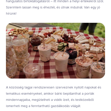
hangulatos birtoklátogatásról – itt minden a helyi értékekről szól.
Szerintem lassan meg is éheztél, és útnak indulnál. Van egy jó
hírünk!
A közösség tagjai rendszeresen szerveznek nyitott napokat és
tematikus eseményeket, amikor bárki bepillanthat a porták
mindennapjaiba, megízlelheti a vidék ízeit, és testközelből
ismerheti meg a fenntartható gazdálkodás világát.