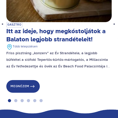
GASZTRO
Itt az ideje, hogy megkóstoljátok a
Balaton legjobb strandételeit!
Több településen
Friss pisztráng „konzerv” az Év Strandétele, a legjobb
büféétel a siófoki Tepertős-kürtős-mártogatós, a Millacsinta
az Év felfedezettje és övék az Év Beach Food Palacsintája is,
a stranddesszert díjat pedig a gyenesdiási Gubacsinta nyerte.
MEGNÉZEM