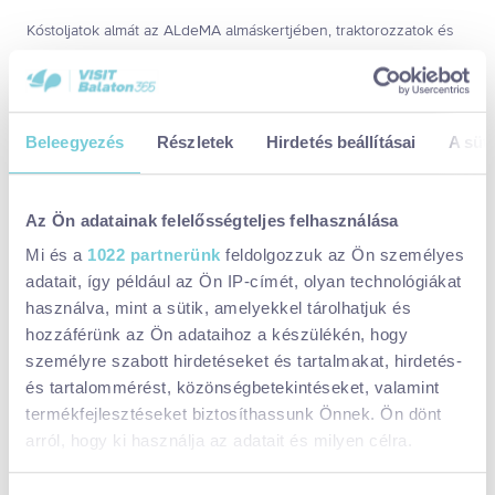
Kóstoljatok almát az ALdeMA almáskertjében, traktorozzatok és
simogassatok nyuszit a Bagoly Portán, lazuljatok el egy
hangfürdővel Zalaszentgróton, vagy merüljetek el az illatokban a
levendulás portákon!
Beleegyezés
Részletek
Hirdetés beállításai
A süti
Vár benneteket a gyógynövényes világ Zalaszentlászlón, a
lekvárkészítés öröme Döbröcén, és természetesen nem
Az Ön adatainak felelősségteljes felhasználása
maradhatnak el a pincelátogatások és borkóstolók sem a
szőlőhegyeken!
Mi és a
1022 partnerünk
feldolgozzuk az Ön személyes
A Dóka pincészetnél BalatonBort, a Medve pincénél pedig
adatait, így például az Ön IP-címét, olyan technológiákat
Keszthely város borát is megkóstolhatjátok!
használva, mint a sütik, amelyekkel tárolhatjuk és
hozzáférünk az Ön adataihoz a készülékén, hogy
személyre szabott hirdetéseket és tartalmakat, hirdetés-
és tartalommérést, közönségbetekintéseket, valamint
termékfejlesztéseket biztosíthassunk Önnek. Ön dönt
arról, hogy ki használja az adatait és milyen célra.
Ha engedélyezi, a következőt is meg szeretnénk tenni: