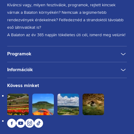
Kíváncsi vagy, milyen fesztiválok, programok, rejtett kincsek
várnak a Balaton környékén? Nemcsak a legismertebb
rendezvények érdekelnek? Felfedeznéd a strandoktól távolabb
eső látnivalókat is?
A Balaton az év 365 napján tökéletes úti cél, ismerd meg velünk!
Programok
Információk
KULTÚRA
FESZTIVÁL
SPORT
GASZTRO
INGYENES
BELTÉRI
KÜLTÉRI
BORÁSZAT, PINCE
BORFESZTIVÁL
TÚRA, SÉTA
KERÉKPÁROZÁS
FUTÁS
Rólunk
Kövess minket
Kapcsolat
Partnereink
Felhasználási feltételek
Adatkezelési tájékoztató
Facebook
YouTube
Instagram
TikTok
Sütikezelési tájékoztató
Impresszum