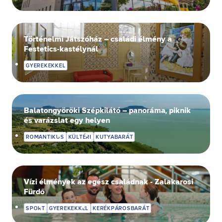
Történelmi Játszóház – családi élmény a
Festetics-kastélynál
GYEREKEKKEL
Balatongyöröki Szépkilátó – panoráma, piknik
és varázslat egy helyen
ROMANTIKUS
KÜLTÉRI
KUTYABARÁT
Vízi élmények az egész családnak - Zalakarosi
Fürdő
SPORT
GYEREKEKKEL
KERÉKPÁROSBARÁT