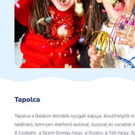
Tapolca
Tapolca a Balaton-felvidék nyugati kapuja, Keszthelytől 
található, könnyen elérhető autóval, busszal és vonattal i
A Csobánc, a Szent György-hegy, a Gulács, a Tóti-hegy, Sz