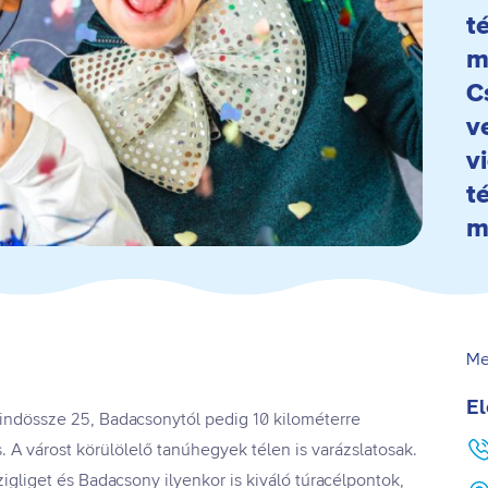
té
m
C
v
v
t
m
Me
El
mindössze 25, Badacsonytól pedig 10 kilométerre
s. A várost körülölelő tanúhegyek télen is varázslatosak.
igliget és Badacsony ilyenkor is kiváló túracélpontok,