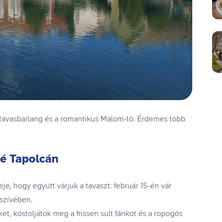
ai-tavasbarlang és a romantikus Malom-tó. Érdemes több
é Tapolcán
deje, hogy együtt várjuk a tavaszt: február 15-én vár
szívében.
t, kóstoljátok meg a frissen sült fánkot és a ropogós