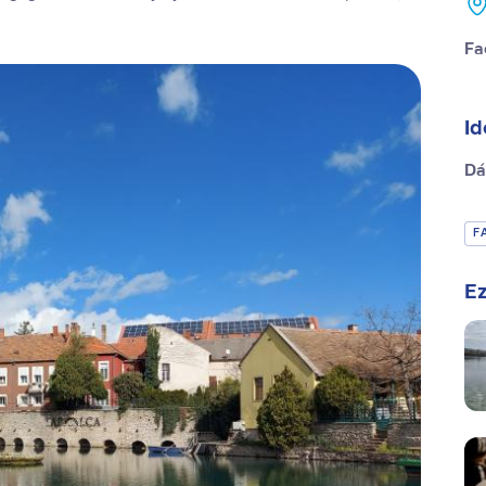
Fa
Id
Dá
F
Ez