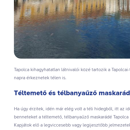
Tapolca kihagyhatatlan látnivalói közé tartozik a Tapolc
napra érkeznetek télen is.
Téltemető és télbanyaűző maskarád
Ha úgy érzitek, idén már elég volt a téli hidegből, itt az i
benneteket a téltemető, télbanyaűző maskarádé Tapolca 
Kapjátok elő a legviccesebb vagy legijesztőbb jelmezeteke