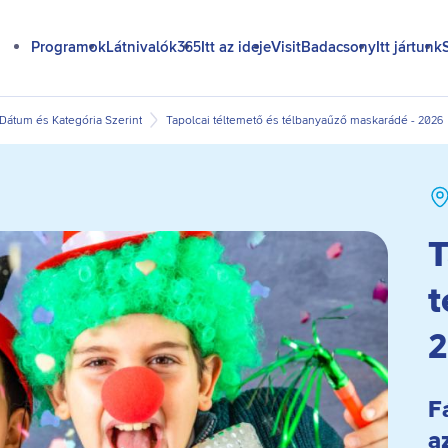
Programok
Látnivalók365
Itt az ideje
VisitBadacsony
Itt jártunk
átum és Kategória Szerint
Tapolcai téltemető és télbanyaűző maskarádé - 2026
T
t
2
F
a