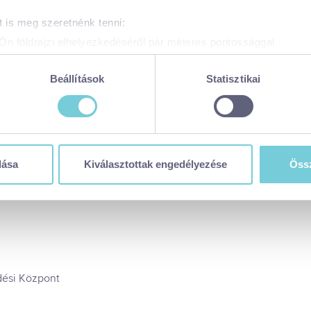
 is meg szeretnénk tenni:
Ön földrajzi elhelyezkedéséről pár méteres pontossággal
zonosítása annak konkrét tulajdonságainak (ujjlenyomat) aktív 
adatainak feldolgozási módjairól és adja meg preferenciáit a
R
Beállítások
Statisztikai
atja a Sütinyilatkozathoz való hozzájárulását.
rdemes rétegesen öltözni, a kora délutáni napsütés már
 weboldal sütiket és más, hasonló technológiákat (együttesen „sü
t a legjobb felhasználói élményt nyújtsa. Ha bővebb információk
.
n módosíthatja a beállításokat, kattintson ide a részeletes süti
dása
Kiválasztottak engedélyezése
Össz
balaton365.hu/adatvedelem/visitbalaton365-weboldal-sutikezel
en sütiket használja (alapértelmezett)
zése
ése
tása
 visszavonhatja a weboldal ezen sütikezelési felületén keresztül
dési Központ
zzájáruláson alapuló, a visszavonás előtti adatkezelés jogszerű