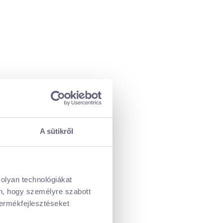
A sütikről
 olyan technológiákat
én, hogy személyre szabott
termékfejlesztéseket