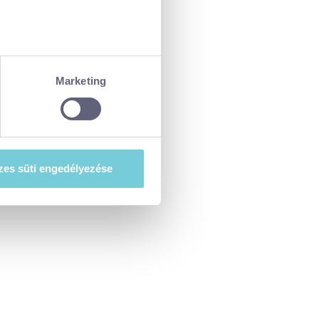
ellenőrzésével
észletek pontban
. Bármikor
Marketing
tiket”) használ, hogy
at szeretne e sütik
es süti engedélyezése
esi-tajekoztato.pdf
. A hozzájárulás
ségét.