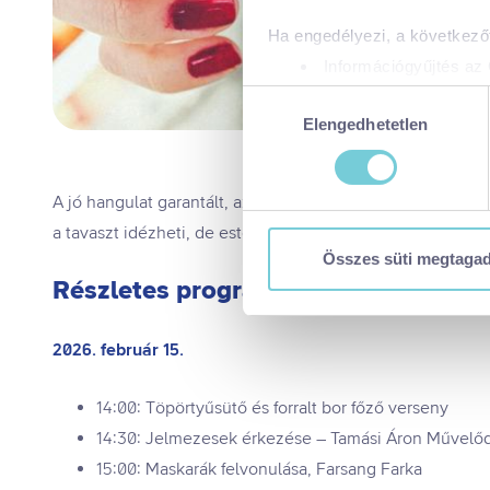
Ha engedélyezi, a következőt
Információgyűjtés az 
Az Ön készülékén bea
Hozzájárulás
Tudjon meg többet személyes 
Elengedhetetlen
kiválasztása
módosíthatja vagy visszavonh
A jó hangulat garantált, az esemény ráadásul ingyenes. É
A https://visitbalaton365.hu/
biztonságos böngészés mellet
a tavaszt idézheti, de estére könnyen lehűl majd a levegő
használatáról és arról, hogya
Összes süti megtaga
tájékoztatóért:
https://visit
Részletes program
Kizárólag az elengedhetetl
Kiválasztottak engedélye
2026. február 15.
Összes süti engedélyez
Összes süti visszautasí
14:00: Töpörtyűsütő és forralt bor főző verseny
Ön a hozzájárulását bármikor
14:30: Jelmezesek érkezése – Tamási Áron Művelő
visszavonása nem érinti a ho
15:00: Maskarák felvonulása, Farsang Farka