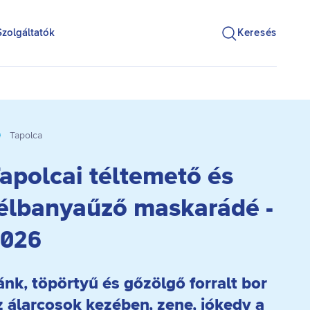
Szolgáltatók
Keresés
Tapolca
apolcai téltemető és
élbanyaűző maskarádé -
026
ánk, töpörtyű és gőzölgő forralt bor
z álarcosok kezében, zene, jókedv a