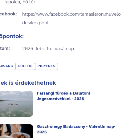
Tapolca, Fő tér
cebook:
https://www.facebook.com/tamasiaron.muvelo
desikozpont
őpontok:
tum:
2026. febr. 15., vasárnap
ARSANG
KÜLTÉRI
INGYENES
ek is érdekelhetnek
Farsangi fürdés a Balatoni
Jegesmedvékkel - 2026
Gasztrohegy Badacsony - Valentin nap-
2026