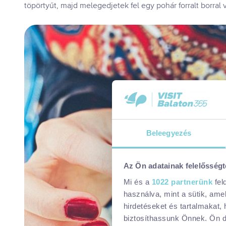
töpörtyűt, majd melegedjetek fel egy pohár forralt borral 
Beleegyezés
Az Ön adatainak felelősségt
Mi és a
1022 partnerünk
fel
használva, mint a sütik, ame
hirdetéseket és tartalmakat,
biztosíthassunk Önnek. Ön dön