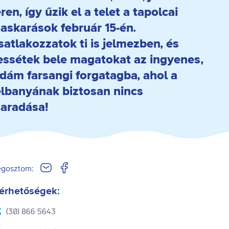
ren, így űzik el a telet a tapolcai
askarások február 15-én.
satlakozzatok ti is jelmezben, és
essétek bele magatokat az ingyenes,
idám farsangi forgatagba, ahol a
élbanyának biztosan nincs
aradása!
gosztom:
érhetőségek:
(30) 866 5643