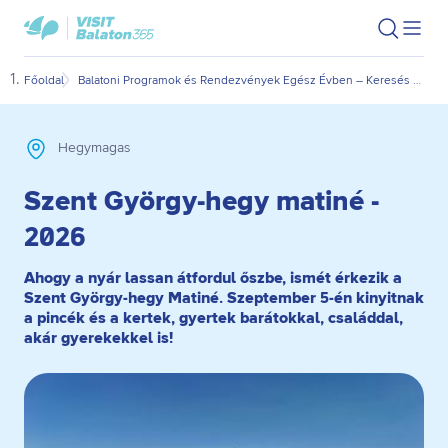
Ugrás
Ugrás
VisitBalaton365
Keresés
Men
kezdőlap
a
az
megn
fő
oldal
Főoldal
Balatoni Programok és Rendezvények Egész Évben – Keresés Dátum és Kategória Szerint
Szen
tartalomra
aljára
Hegymagas
Szent György-hegy matiné -
2026
Ahogy a nyár lassan átfordul őszbe, ismét érkezik a
Szent György-hegy Matiné. Szeptember 5-én kinyitnak
a pincék és a kertek, gyertek barátokkal, családdal,
akár gyerekekkel is!