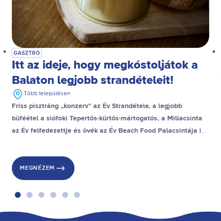
GASZTRO
Itt az ideje, hogy megkóstoljátok a
Balaton legjobb strandételeit!
Több településen
Friss pisztráng „konzerv” az Év Strandétele, a legjobb
büféétel a siófoki Tepertős-kürtős-mártogatós, a Millacsinta
az Év felfedezettje és övék az Év Beach Food Palacsintája is,
a stranddesszert díjat pedig a gyenesdiási Gubacsinta nyerte.
MEGNÉZEM