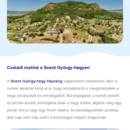
Családi matiné a Szent György-hegyen
A
Szent György-hegy Hajnalig
napközbeni kistestvére idén is
remek alkalmat kínál arra, hogy közelebbről is megismerjétek a
hegy borászatait és vendéglátóit. Barangoljatok a nyitott pincék
és kertek között, kóstoljatok bele a hegy ízeibe, álljatok meg egy
pohár borra vagy egy finom falatra, és beszélgessetek azokkal,
akik nap mint nap ezért a különleges helyért dolgoznak.