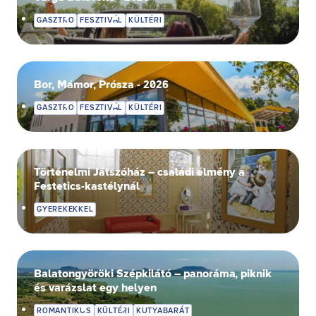
GASZTRO
FESZTIVÁL
KÜLTÉRI
Bor, Mámor, Prósza - 2026
GASZTRO
FESZTIVÁL
KÜLTÉRI
Történelmi Játszóház – családi élmény a
Festetics-kastélynál
GYEREKEKKEL
Balatongyöröki Szépkilátó – panoráma, piknik
és varázslat egy helyen
ROMANTIKUS
KÜLTÉRI
KUTYABARÁT