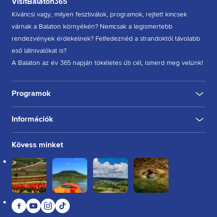
VisitBalaton365
Kíváncsi vagy, milyen fesztiválok, programok, rejtett kincsek
várnak a Balaton környékén? Nemcsak a legismertebb
rendezvények érdekelnek? Felfedeznéd a strandoktól távolabb
eső látnivalókat is?
A Balaton az év 365 napján tökéletes úti cél, ismerd meg velünk!
Programok
Információk
KULTÚRA
FESZTIVÁL
SPORT
GASZTRO
INGYENES
BELTÉRI
KÜLTÉRI
BORÁSZAT, PINCE
BORFESZTIVÁL
TÚRA, SÉTA
KERÉKPÁROZÁS
FUTÁS
Rólunk
Kövess minket
Kapcsolat
Partnereink
Felhasználási feltételek
Adatkezelési tájékoztató
Facebook
YouTube
Instagram
TikTok
Sütikezelési tájékoztató