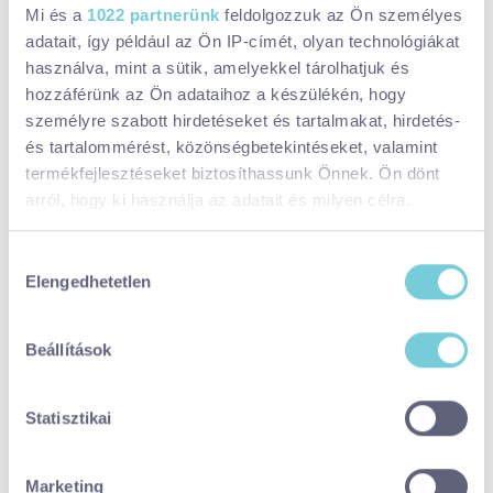
Mi és a
1022 partnerünk
feldolgozzuk az Ön személyes
Megosztom:
adatait, így például az Ön IP-címét, olyan technológiákat
használva, mint a sütik, amelyekkel tárolhatjuk és
Elérhetőségek:
hozzáférünk az Ön adataihoz a készülékén, hogy
szentgyorgyhegyhajnalig@gmail.com
személyre szabott hirdetéseket és tartalmakat, hirdetés-
és tartalommérést, közönségbetekintéseket, valamint
Szent György-hegy, több helyszín
termékfejlesztéseket biztosíthassunk Önnek. Ön dönt
arról, hogy ki használja az adatait és milyen célra.
Facebook:
https://www.facebook.com/szentgyhegyhaj
nalig
Ha engedélyezi, a következőt is meg szeretnénk tenni:
Hozzájárulás
Instagram:
https://www.instagram.com/szentgyorgyheg
Elengedhetetlen
Információgyűjtés az Ön földrajzi
kiválasztása
yhajnalig
elhelyezkedéséről pár méteres pontossággal
Az Ön készülékén beazonosítása annak konkrét
Időpontok:
Beállítások
tulajdonságainak (ujjlenyomat) aktív ellenőrzésével
Dátum:
2026. szept. 5., szombat
Tudjon meg többet személyes adatainak feldolgozási
Statisztikai
módjairól és adja meg preferenciáit a
Részletek
pontban
. Bármikor módosíthatja vagy visszavonhatja a
GASZTRO
KUTYABARÁT
KERÉKPÁROSBARÁT
GYEREKEKKEL
Sütinyilatkozathoz való hozzájárulását.
FOTÓSOKNAK
ROMANTIKUS
Marketing