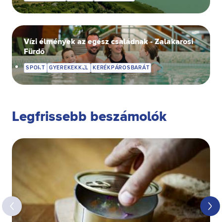
Vízi élmények az egész családnak - Zalakarosi
Fürdő
SPORT
GYEREKEKKEL
KERÉKPÁROSBARÁT
Legfrissebb beszámolók