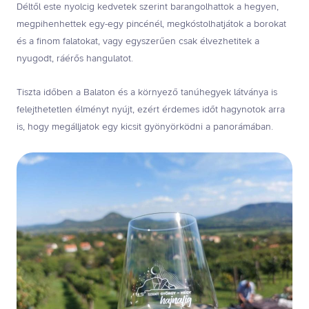
Déltől este nyolcig kedvetek szerint barangolhattok a hegyen,
megpihenhettek egy-egy pincénél, megkóstolhatjátok a borokat
és a finom falatokat, vagy egyszerűen csak élvezhetitek a
nyugodt, ráérős hangulatot.
Tiszta időben a Balaton és a környező tanúhegyek látványa is
felejthetetlen élményt nyújt, ezért érdemes időt hagynotok arra
is, hogy megálljatok egy kicsit gyönyörködni a panorámában.