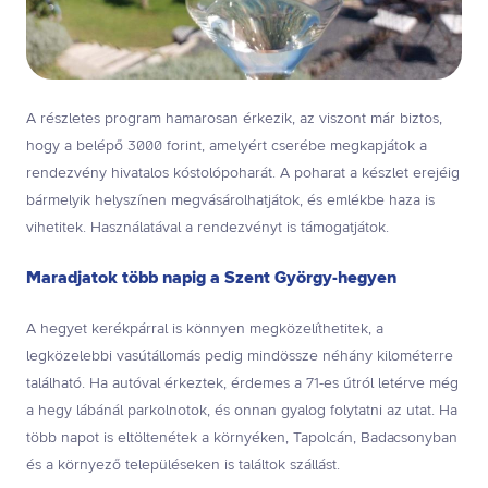
A részletes program hamarosan érkezik, az viszont már biztos,
hogy a belépő 3000 forint, amelyért cserébe megkapjátok a
rendezvény hivatalos kóstolópoharát. A poharat a készlet erejéig
bármelyik helyszínen megvásárolhatjátok, és emlékbe haza is
vihetitek. Használatával a rendezvényt is támogatjátok.
Maradjatok több napig a Szent György-hegyen
A hegyet kerékpárral is könnyen megközelíthetitek, a
legközelebbi vasútállomás pedig mindössze néhány kilométerre
található. Ha autóval érkeztek, érdemes a 71-es útról letérve még
a hegy lábánál parkolnotok, és onnan gyalog folytatni az utat. Ha
több napot is eltöltenétek a környéken, Tapolcán, Badacsonyban
és a környező településeken is találtok szállást.