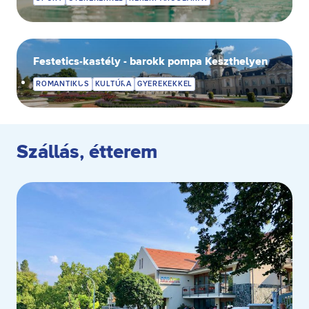
Festetics-kastély - barokk pompa Keszthelyen
ROMANTIKUS
KULTÚRA
GYEREKEKKEL
Szállás, étterem