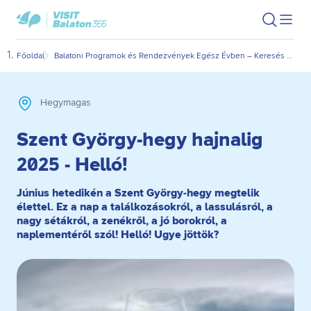
Ugrás
Ugrás
VisitBalaton365
Keresés
Men
kezdőlap
a
az
megn
fő
oldal
Főoldal
Balatoni Programok és Rendezvények Egész Évben – Keresés Dátum és Kategória Szerint
Szen
tartalomra
aljára
Hegymagas
Szent György-hegy hajnalig
2025 - Helló!
Június hetedikén a Szent György-hegy megtelik
élettel. Ez a nap a találkozásokról, a lassulásról, a
nagy sétákról, a zenékről, a jó borokról, a
naplementéről szól! Helló! Ugye jöttök?