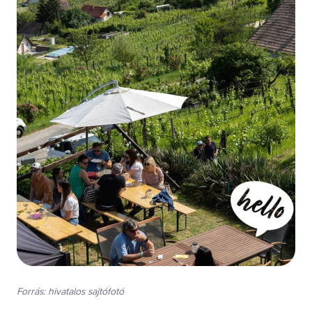
Forrás: hivatalos sajtófotó