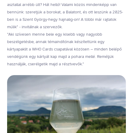
asztallal arrébb ült? Hát helló! Valami közös mindenképp van
bennünk: szeretjük a borokat, a Balatont, és ott leszünk a 2025-
ben is a Szent György-hegy hajnalig-on! A többi már rajtatok
múlik" - invitálnak a szervezők.
"Aki szívesen menne bele egy kisebb vagy nagyobb
beszélgetésbe, annak témaindítónak készítettünk egy
kártyapaklit a WHO Cards csapatával közösen – minden belépő
vendégünk egy kártyát kap majd a pohara mellé. Reméljük
használják, cserélgetik majd a résztvevők."