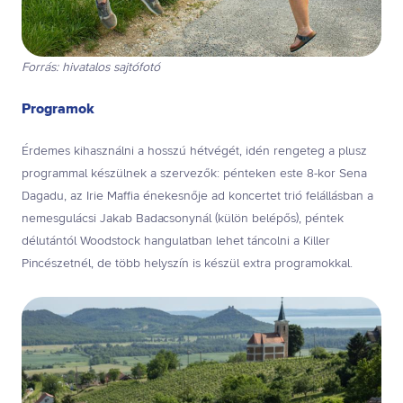
Forrás: hivatalos sajtófotó
Programok
Érdemes kihasználni a hosszú hétvégét, idén rengeteg a plusz
programmal készülnek a szervezők: pénteken este 8-kor Sena
Dagadu, az Irie Maffia énekesnője ad koncertet trió felállásban a
nemesgulácsi Jakab Badacsonynál (külön belépős), péntek
délutántól Woodstock hangulatban lehet táncolni a Killer
Pincészetnél, de több helyszín is készül extra programokkal.