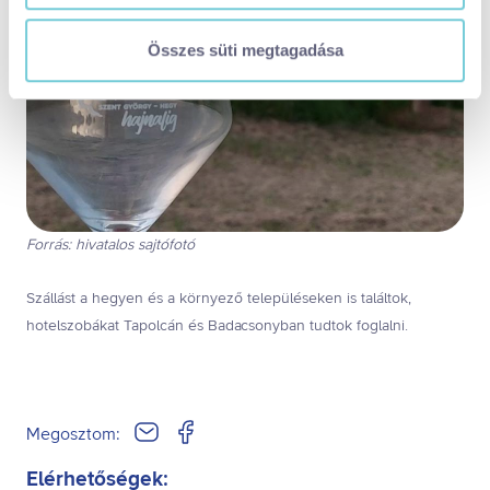
süti
tájékoztatóért:
https://visitbalaton365.hu/adatvedelem/
Összes süti megtagadása
visitbalaton365-weboldal-sutikezelesi-tajekoztato.pdf
Kizárólag az elengedhetetlen sütiket használja
(alapértelmezett)
Kiválasztottak engedélyezése
Összes süti engedélyezése
Összes süti visszautasítása
Ön a hozzájárulását bármikor visszavonhatja a weboldal
ezen sütikezelési felületén keresztül. A hozzájárulás
Forrás: hivatalos sajtófotó
visszavonása nem érinti a hozzájáruláson alapuló, a
visszavonás előtti adatkezelés jogszerűségét.
Szállást a hegyen és a környező településeken is találtok,
hotelszobákat Tapolcán és Badacsonyban tudtok foglalni.
Megosztom:
Elérhetőségek: