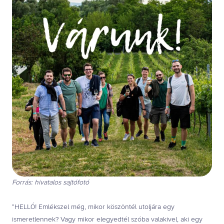
Forrás: hivatalos sajtófotó
"HELLÓ! Emlékszel még, mikor köszöntél utoljára egy
ismeretlennek? Vagy mikor elegyedtél szóba valakivel, aki egy