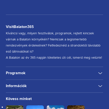
VisitBalaton365
Kíváncsi vagy, milyen fesztiválok, programok, rejtett kincsek
várnak a Balaton környékén? Nemcsak a legismertebb
rendezvények érdekelnek? Felfedeznéd a strandoktól távolabb
eső látnivalókat is?
A Balaton az év 365 napján tökéletes úti cél, ismerd meg velünk!
Programok
Információk
KULTÚRA
FESZTIVÁL
SPORT
GASZTRO
INGYENES
BELTÉRI
KÜLTÉRI
BORÁSZAT, PINCE
BORFESZTIVÁL
TÚRA, SÉTA
KERÉKPÁROZÁS
FUTÁS
Rólunk
Kövess minket
Kapcsolat