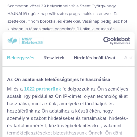
Szombaton közel 20 helyszínnel vár a Szent György-hegy
HAJNALIG egész nap változatos programokkal, zenével, DJ
szettekkel, finom borokkal és ételekkel. Vasárnap pedig lesz hol
kipihenni a fáradalmakat: panorámás DJ-piknik, brunch és
bőséges ebéd is várja a hajnaligozókat.
A HelloParks támogatásának köszönhetően idén fényesebb lesz
a Szent György-hegy HAJNALIG: több világítást kapnak a hegyi
Beleegyezés
Részletek
Hirdetés beállításai
A süti
utak, így még varázslatosabb környezetben kalandozhatunk
majd, egészen hajnali 1-ig.
Az Ön adatainak felelősségteljes felhasználása
Jegyek az alábbi linken kaphatók!
Mi és a
1022 partnerünk
feldolgozzuk az Ön személyes
Maradjatok több napig a Szent György-hegyen
adatait, így például az Ön IP-címét, olyan technológiákat
használva, mint a sütik, amelyekkel tárolhatjuk és
Érkezhettek a hegyre kerékpárral is, ebben az esetben legyen a
hozzáférünk az Ön adataihoz a készülékén, hogy
bringán világítás, jó fékek, ne felejtsétek el a sisakot sem.
személyre szabott hirdetéseket és tartalmakat, hirdetés-
és tartalommérést, közönségbetekintéseket, valamint
Vasútállomás néhány kilométerre található a rendezvény
termékfejlesztéseket biztosíthassunk Önnek. Ön dönt
helyszínétől, ha autóval jöttök, a 71-es útról lehajtva még a hegy