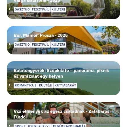
Varga BalaTone - 2026
GASZTRO
FESZTIVÁL
KÜLTÉRI
Bor, Mámor, Prósza - 2026
GASZTRO
FESZTIVÁL
KÜLTÉRI
Balatongyöröki Szépkilátó – panoráma, piknik
és varázslat egy helyen
ROMANTIKUS
KÜLTÉRI
KUTYABARÁT
Vízi élmények az egész családnak - Zalakarosi
Fürdő
SPORT
GYEREKEKKEL
KERÉKPÁROSBARÁT