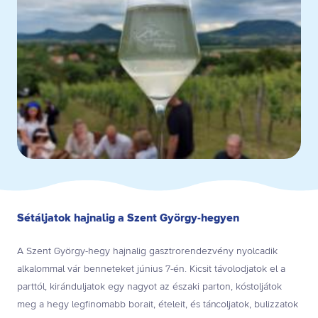
Sétáljatok hajnalig a Szent György-hegyen
A Szent György-hegy hajnalig gasztrorendezvény nyolcadik
alkalommal vár benneteket június 7-én. Kicsit távolodjatok el a
parttól, kiránduljatok egy nagyot az északi parton, kóstoljátok
meg a hegy legfinomabb borait, ételeit, és táncoljatok, bulizzatok