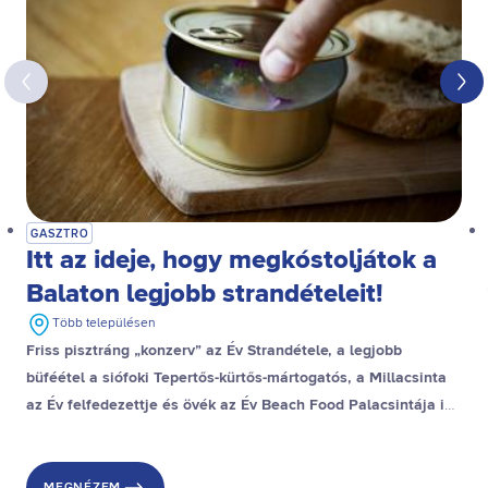
GASZTRO
Itt az ideje, hogy megkóstoljátok a
Balaton legjobb strandételeit!
Több településen
Friss pisztráng „konzerv” az Év Strandétele, a legjobb
büféétel a siófoki Tepertős-kürtős-mártogatós, a Millacsinta
az Év felfedezettje és övék az Év Beach Food Palacsintája is,
a stranddesszert díjat pedig a gyenesdiási Gubacsinta nyerte.
MEGNÉZEM