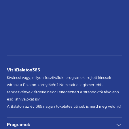
VisitBalaton365
Kíváncsi vagy, milyen fesztiválok, programok, rejtett kincsek
várnak a Balaton környékén? Nemcsak a legismertebb
rendezvények érdekelnek? Felfedeznéd a strandoktól távolabb
eső látnivalókat is?
A Balaton az év 365 napján tökéletes úti cél, ismerd meg velünk!
Programok