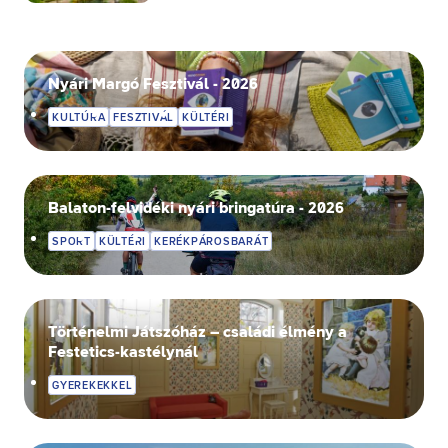
Nyári Margó Fesztivál - 2026
KULTÚRA
FESZTIVÁL
KÜLTÉRI
Balaton-felvidéki nyári bringatúra - 2026
SPORT
KÜLTÉRI
KERÉKPÁROSBARÁT
Történelmi Játszóház – családi élmény a
Festetics-kastélynál
GYEREKEKKEL