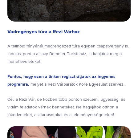
Vadregényes túra a Rezi Várhoz
A telihold fényénél megrendezett túra egyben csapatverseny is.
Indulási pont a a Laky Demeter Turistaház, itt kapjátok meg a
menetleveleteket.
Fontos, hogy ezen a linken regisztráljatok az ingyenes
programra,
melyet a Rezi Várbarátok Köre Egyesület szervez.
Cél: a Rezi Vár, de közben több ponton szellemi, ügyességi és
vidám feladatok várnak benneteket. Ne hagyjátok otthon a
jókedveteket, a kitartásotokat és a leleményességeteket!