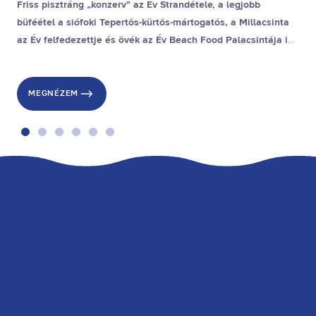
Friss pisztráng „konzerv” az Év Strandétele, a legjobb
büféétel a siófoki Tepertős-kürtős-mártogatós, a Millacsinta
az Év felfedezettje és övék az Év Beach Food Palacsintája is,
a stranddesszert díjat pedig a gyenesdiási Gubacsinta nyerte.
MEGNÉZEM