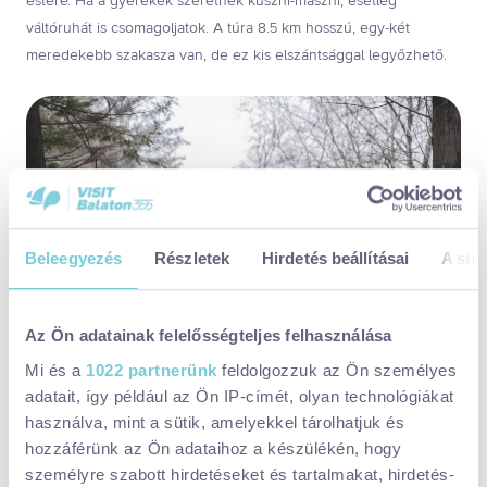
estére. Ha a gyerekek szeretnek kúszni-mászni, esetleg
váltóruhát is csomagoljatok. A túra 8.5 km hosszú, egy-két
meredekebb szakasza van, de ez kis elszántsággal legyőzhető.
Beleegyezés
Részletek
Hirdetés beállításai
A süti
Az Ön adatainak felelősségteljes felhasználása
Mi és a
1022 partnerünk
feldolgozzuk az Ön személyes
adatait, így például az Ön IP-címét, olyan technológiákat
használva, mint a sütik, amelyekkel tárolhatjuk és
Figyeljetek a sötétben a kiálló ágakra, hepehupás, helyenként
hozzáférünk az Ön adataihoz a készülékén, hogy
csúszósabb talajra. Legyen nálatok zseblámpa, fejlámpa, és
személyre szabott hirdetéseket és tartalmakat, hirdetés-
termoszban vagy kulacsban innivaló. Ha szeretnétek szalonnát