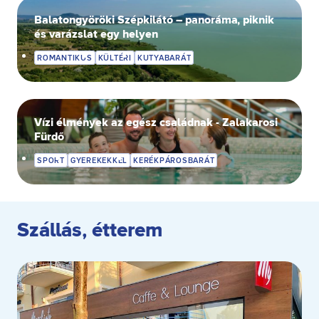
Balatongyöröki Szépkilátó – panoráma, piknik
és varázslat egy helyen
ROMANTIKUS
KÜLTÉRI
KUTYABARÁT
Vízi élmények az egész családnak - Zalakarosi
Fürdő
SPORT
GYEREKEKKEL
KERÉKPÁROSBARÁT
Szállás, étterem