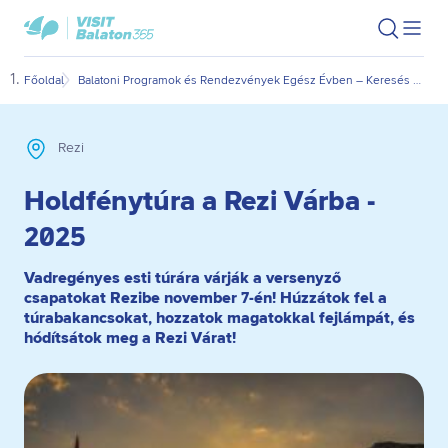
Ugrás
Ugrás
VisitBalaton365
Keresés
Men
kezdőlap
a
az
megn
fő
oldal
Főoldal
Balatoni Programok és Rendezvények Egész Évben – Keresés Dátum és Kategória Szerint
Hold
tartalomra
aljára
Rezi
Holdfénytúra a Rezi Várba -
2025
Vadregényes esti túrára várják a versenyző
csapatokat Rezibe november 7-én! Húzzátok fel a
túrabakancsokat, hozzatok magatokkal fejlámpát, és
hódítsátok meg a Rezi Várat!