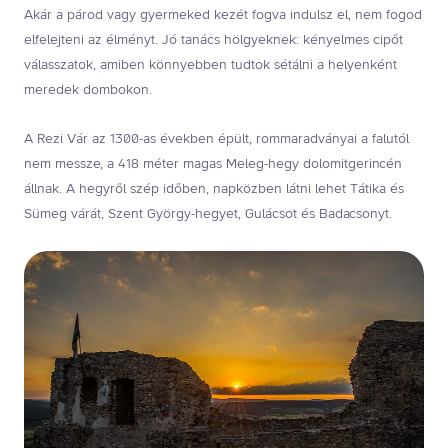
Akár a párod vagy gyermeked kezét fogva indulsz el, nem fogod
elfelejteni az élményt. Jó tanács hölgyeknek: kényelmes cipőt
válasszatok, amiben könnyebben tudtok sétálni a helyenként
meredek dombokon.
A Rezi Vár az 1300-as években épült, rommaradványai a falutól
nem messze, a 418 méter magas Meleg-hegy dolomitgerincén
állnak. A hegyről szép időben, napközben látni lehet Tátika és
Sümeg várát, Szent György-hegyet, Gulácsot és Badacsonyt.