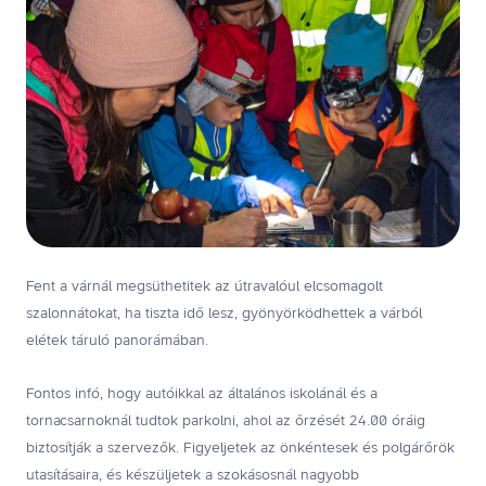
Fent a várnál megsüthetitek az útravalóul elcsomagolt
szalonnátokat, ha tiszta idő lesz, gyönyörködhettek a várból
elétek táruló panorámában.
Fontos infó, hogy autóikkal az általános iskolánál és a
tornacsarnoknál tudtok parkolni, ahol az őrzését 24.00 óráig
biztosítják a szervezők. Figyeljetek az önkéntesek és polgárőrök
utasításaira, és készüljetek a szokásosnál nagyobb