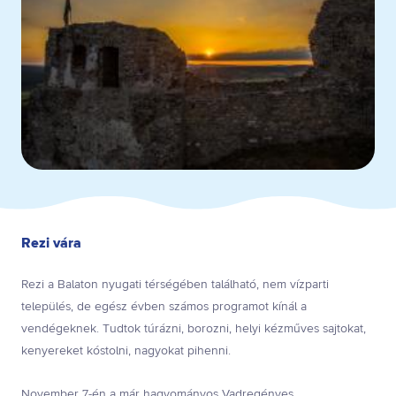
Rezi vára
Rezi a Balaton nyugati térségében található, nem vízparti
település, de egész évben számos programot kínál a
vendégeknek. Tudtok túrázni, borozni, helyi kézműves sajtokat,
kenyereket kóstolni, nagyokat pihenni.
November 7-én a már hagyományos Vadregényes