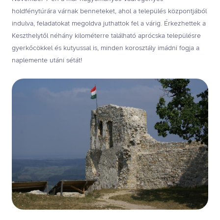
holdfénytúrára várnak benneteket, ahol a település központjából
indulva, feladatokat megoldva juthattok fel a várig. Érkezhettek a
Keszthelytől néhány kilométerre található aprócska településre
gyerkőcökkel és kutyussal is, minden korosztály imádni fogja a
naplemente utáni sétát!