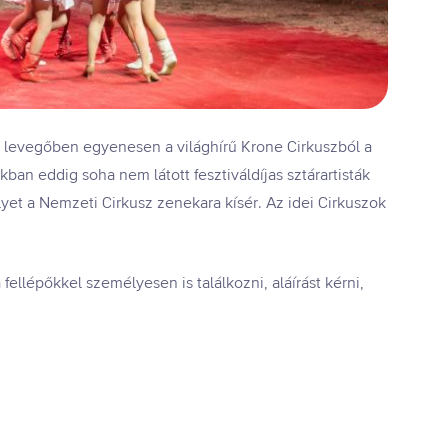
, a levegőben egyenesen a világhírű Krone Cirkuszból a
kban eddig soha nem látott fesztiváldíjas sztárartisták
yet a Nemzeti Cirkusz zenekara kísér. Az idei Cirkuszok
ellépőkkel személyesen is találkozni, aláírást kérni,