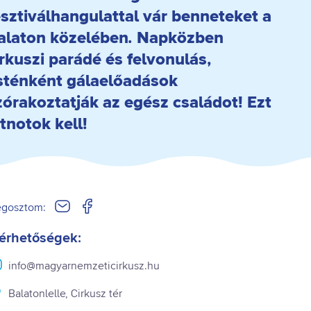
esztiválhangulattal vár benneteket a
alaton közelében. Napközben
irkuszi parádé és felvonulás,
sténként gálaelőadások
zórakoztatják az egész családot! Ezt
átnotok kell!
gosztom:
érhetőségek:
info@magyarnemzeticirkusz.hu
Balatonlelle, Cirkusz tér