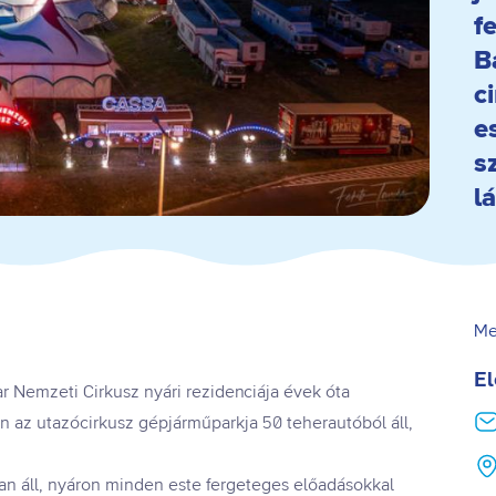
f
B
c
e
s
l
Me
El
r Nemzeti Cirkusz nyári rezidenciája évek óta
en az utazócirkusz gépjárműparkja 50 teherautóból áll,
ban áll, nyáron minden este fergeteges előadásokkal