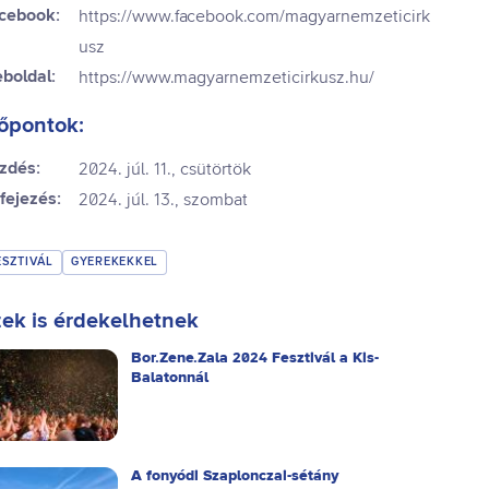
cebook:
https://www.facebook.com/magyarnemzeticirk
usz
boldal:
https://www.magyarnemzeticirkusz.hu/
őpontok:
zdés:
2024. júl. 11., csütörtök
fejezés:
2024. júl. 13., szombat
ESZTIVÁL
GYEREKEKKEL
ek is érdekelhetnek
Bor.Zene.Zala 2024 Fesztivál a Kis-
Balatonnál
A fonyódi Szaplonczai-sétány