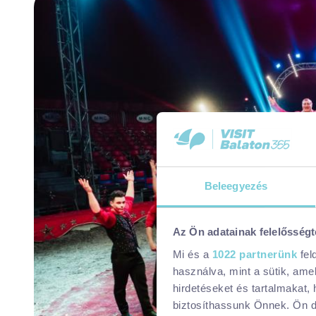
Beleegyezés
Az Ön adatainak felelősségt
Mi és a
1022 partnerünk
fel
használva, mint a sütik, ame
hirdetéseket és tartalmakat,
biztosíthassunk Önnek. Ön dön