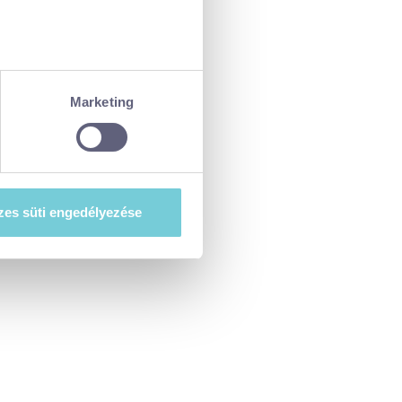
ellenőrzésével
észletek pontban
. Bármikor
Marketing
tiket”) használ, hogy
at szeretne e sütik
es süti engedélyezése
esi-tajekoztato.pdf
. A hozzájárulás
ségét.