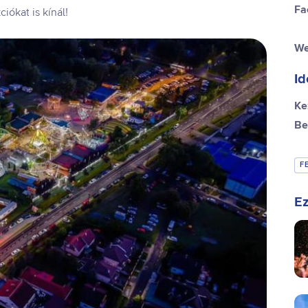
Fa
iókat is kínál!
We
Id
Ke
Be
F
Ez