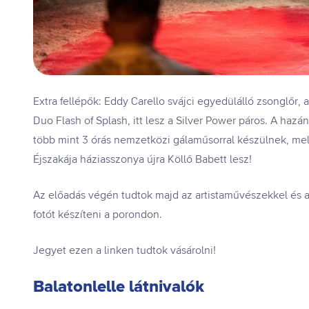
Extra fellépők: Eddy Carello svájci egyedülálló zsonglőr
Duo Flash of Splash, itt lesz a Silver Power páros. A hazán
több mint 3 órás nemzetközi gálaműsorral készülnek, mel
Éjszakája háziasszonya újra Köllő Babett lesz!
Az előadás végén tudtok majd az artistaművészekkel és a f
fotót készíteni a porondon.
Jegyet ezen a linken tudtok vásárolni!
Balatonlelle látnivalók