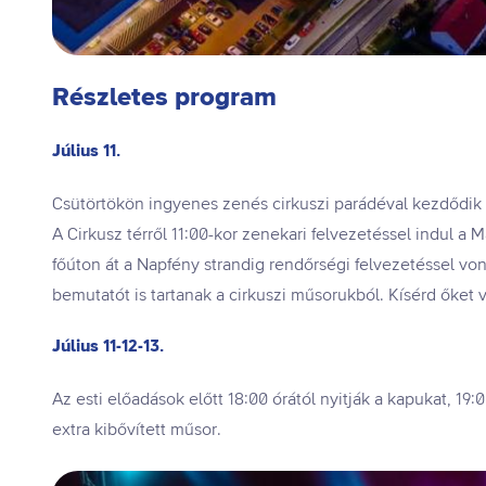
Részletes program
Július 11.
Csütörtökön ingyenes zenés cirkuszi parádéval kezdődik
A Cirkusz térről 11:00-kor zenekari felvezetéssel indul a 
főúton át a Napfény strandig rendőrségi felvezetéssel vonu
bemutatót is tartanak a cirkuszi műsorukból. Kísérd őket v
Július 11-12-13.
Az esti előadások előtt 18:00 órától nyitják a kapukat, 19
extra kibővített műsor.