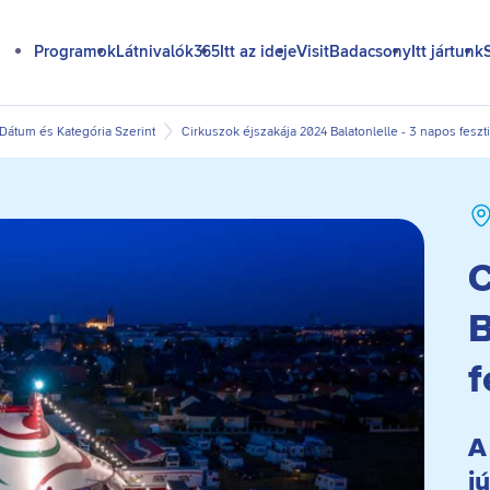
Programok
Látnivalók365
Itt az ideje
VisitBadacsony
Itt jártunk
átum és Kategória Szerint
Cirkuszok éjszakája 2024 Balatonlelle - 3 napos feszti
C
B
f
A
jú