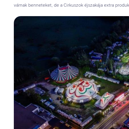
várnak benneteket, de a Cirkuszok éjszakája extra produkc