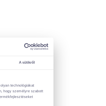
A sütikről
 olyan technológiákat
én, hogy személyre szabott
termékfejlesztéseket