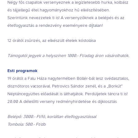
Négy fős csapatok versenyeznek a legízletesebb hurka, kolbász
és tájjellegű étel hagyományokhoz hű elkészítésében.
Szerintünk nevezzetek ti is! A versenyzőknek a belépés és az
ételfogyasztás a rendezvény eseményeire díjtalan!
12 órától zsűrizés, az elkészült ételek kóstolása
Támogatói jegyek a helyszínen 1000.- Ft/adag áron vásárolhatók.
Esti programok
19 órától a Falu Háza nagytermében Böllér-bál lesz svédasztalos,
disznótoros vacsorával. Petrovics Sándor zenél, és a „Borkút”
Néptáncegyüttes előadását is láthatjátok. Perdüljetek táncra ti is!
20.00 A délelőtti verseny redményhirdetése és díjkiosztás
Belépő: 3000.- Ft/fő, korlátlan ételfogyasztással
Tombola: 500.- Ft/db