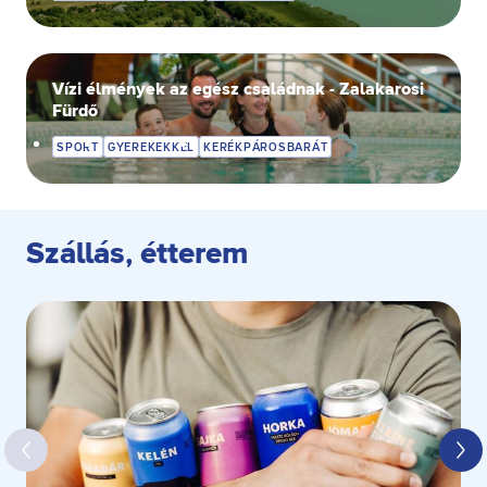
Vízi élmények az egész családnak - Zalakarosi
Fürdő
SPORT
GYEREKEKKEL
KERÉKPÁROSBARÁT
Szállás, étterem