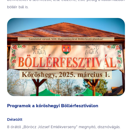
böllér bál is.
Programok a kőröshegyi Böllérfesztiválon
Délelőtt
8 órától „Böröcz József Emlékverseny” megnyitó, disznóvágás.