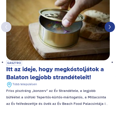
GASZTRO
Itt az ideje, hogy megkóstoljátok a
Balaton legjobb strandételeit!
Több településen
Friss pisztráng „konzerv” az Év Strandétele, a legjobb
büféétel a siófoki Tepertős-kürtős-mártogatós, a Millacsinta
az Év felfedezettje és övék az Év Beach Food Palacsintája is,
a stranddesszert díjat pedig a gyenesdiási Gubacsinta nyerte.