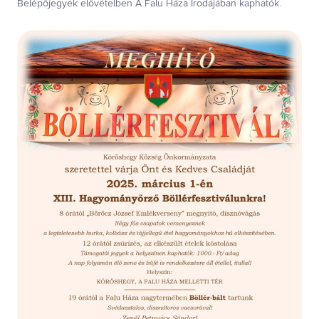
Belépőjegyek elővételben A Falu Háza Irodájában kaphatók.