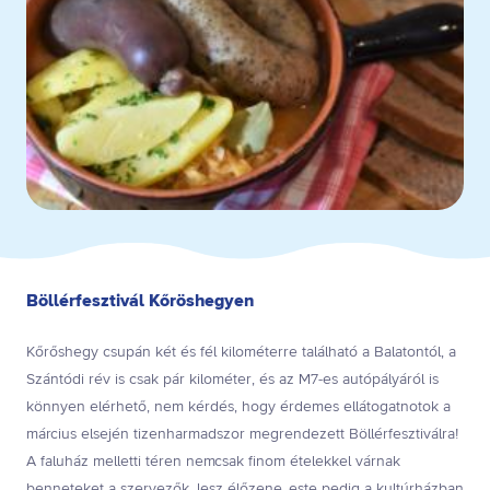
Böllérfesztivál Kőröshegyen
Kőrőshegy csupán két és fél kilométerre található a Balatontól, a
Szántódi rév is csak pár kilométer, és az M7-es autópályáról is
könnyen elérhető, nem kérdés, hogy érdemes ellátogatnotok a
március elsején tizenharmadszor megrendezett Böllérfesztiválra!
A faluház melletti téren nemcsak finom ételekkel várnak
benneteket a szervezők, lesz élőzene, este pedig a kultúrházban