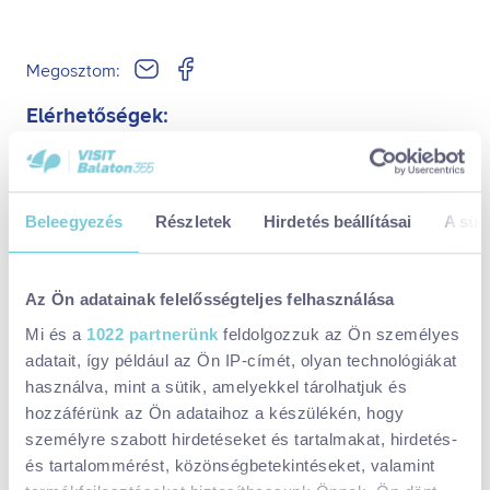
Megosztom:
Elérhetőségek:
(70) 686 5740
faluhaz@koroshegy.hu
Beleegyezés
Részletek
Hirdetés beállításai
A süti
8617 Kőröshegy, Kozma Sándor tér 1.
Facebook:
https://www.facebook.com/events/11735650
Az Ön adatainak felelősségteljes felhasználása
67512864/
Mi és a
1022 partnerünk
feldolgozzuk az Ön személyes
adatait, így például az Ön IP-címét, olyan technológiákat
Időpontok:
használva, mint a sütik, amelyekkel tárolhatjuk és
Dátum:
2025. márc. 1., szombat
hozzáférünk az Ön adataihoz a készülékén, hogy
személyre szabott hirdetéseket és tartalmakat, hirdetés-
és tartalommérést, közönségbetekintéseket, valamint
FESZTIVÁL
GASZTRO
GYEREKEKKEL