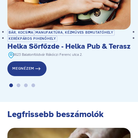
BÁR, KOCSMA
MANUFAKTÚRA, KÉZMŰVES BEMUTATÓHELY
KERÉKPÁROS PIHENŐHELY
Helka Sörfőzde - Helka Pub & Terasz
8623 Balatonföldvár Rákóczi Ferenc utca 2.
MEGNÉZEM
Legfrissebb beszámolók