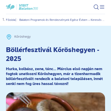
Ugrás
Ugrás
VisitBalaton365
Keresés
Men
kezdőlap
a
az
megn
fő
oldal
Főoldal
Balatoni Programok és Rendezvények Egész Évben – Keresés Dátum és Kategória Szerint
Böll
tartalomra
aljára
Kőröshegy
Böllérfesztivál Kőröshegyen -
2025
Hurka, kolbász, zene, tánc... Március első napján nem
fogtok unatkozni Kőröshegyen, már a tizenharmadik
böllérfesztivált rendezik a balatoni településen, innét
senki nem fog üres hassal távozni!