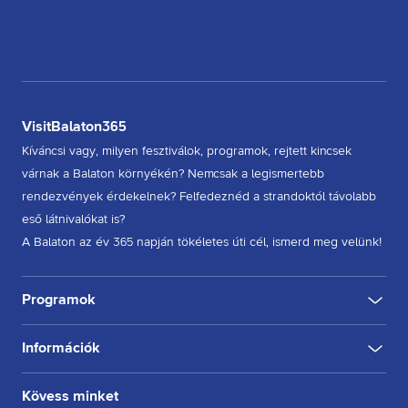
VisitBalaton365
Kíváncsi vagy, milyen fesztiválok, programok, rejtett kincsek
várnak a Balaton környékén? Nemcsak a legismertebb
rendezvények érdekelnek? Felfedeznéd a strandoktól távolabb
eső látnivalókat is?
A Balaton az év 365 napján tökéletes úti cél, ismerd meg velünk!
Programok
Információk
KULTÚRA
FESZTIVÁL
SPORT
GASZTRO
INGYENES
BELTÉRI
KÜLTÉRI
BORÁSZAT, PINCE
BORFESZTIVÁL
TÚRA, SÉTA
KERÉKPÁROZÁS
FUTÁS
Rólunk
Kövess minket