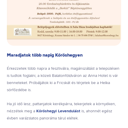
Maradjatok több napig Kőröshegyen
Érkezzetek több napra a fesztiválra, magánszállást a településen
is tudtok foglalni, a közeli Balatonföldváron az Anna Hotel is vár
benneteket. Próbáljátok ki a Fricskát és térjetek be a Helka
sörfőzdébe is.
Ha jó idő lesz, pattanjatok kerékpárra, tekerjetek a környéken,
nézzétek meg a
Kőröshegyi Levendulást
is, ahonnét egész
évben varázslatos panoráma tárul elétek.