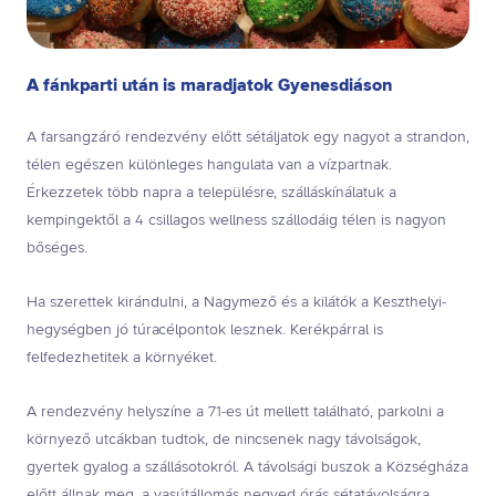
A fánkparti után is maradjatok Gyenesdiáson
A farsangzáró rendezvény előtt sétáljatok egy nagyot a strandon,
télen egészen különleges hangulata van a vízpartnak.
Érkezzetek több napra a településre, szálláskínálatuk a
kempingektől a 4 csillagos wellness szállodáig télen is nagyon
bőséges.
Ha szerettek kirándulni, a Nagymező és a kilátók a Keszthelyi-
hegységben jó túracélpontok lesznek. Kerékpárral is
felfedezhetitek a környéket.
A rendezvény helyszíne a 71-es út mellett található, parkolni a
környező utcákban tudtok, de nincsenek nagy távolságok,
gyertek gyalog a szállásotokról. A távolsági buszok a Községháza
előtt állnak meg, a vasútállomás negyed órás sétatávolságra