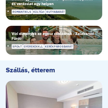
Ön a hozzájárulását bármikor visszavonhatja a weboldal
és varázslat egy helyen
ezen sütikezelési felületén keresztül. A hozzájárulás
ROMANTIKUS
KÜLTÉRI
KUTYABARÁT
visszavonása nem érinti a hozzájáruláson alapuló, a
visszavonás előtti adatkezelés jogszerűségét.
Vízi élmények az egész családnak - Zalakarosi
Fürdő
SPORT
GYEREKEKKEL
KERÉKPÁROSBARÁT
Szállás, étterem