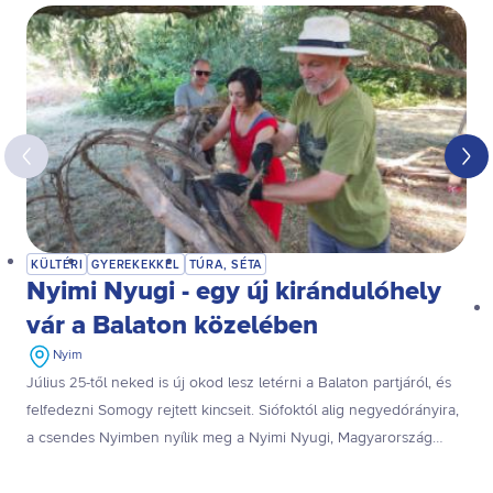
KÜLTÉRI
GYEREKEKKEL
TÚRA, SÉTA
Nyimi Nyugi - egy új kirándulóhely
vár a Balaton közelében
Nyim
Július 25-től neked is új okod lesz letérni a Balaton partjáról, és
felfedezni Somogy rejtett kincseit. Siófoktól alig negyedórányira,
a csendes Nyimben nyílik meg a Nyimi Nyugi, Magyarország
egyik első természetterápiás és tájművészeti tanösvénye, ahol a