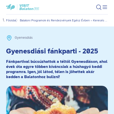
Ugrás
Ugrás
VisitBalaton365
Keresés
Men
kezdőlap
a
az
megn
fő
oldal
Főoldal
Balatoni Programok és Rendezvények Egész Évben – Keresés Dátum és Kategória Szerint
Gyen
tartalomra
aljára
Gyenesdiás
Gyenesdiási fánkparti - 2025
Fánkpartival búcsúzhattok a téltől Gyenesdiáson, ahol
évek óta egyre többen kíváncsiak a húshagyó keddi
programra. Igen, jól látod, télen is jöhettek akár
kedden a Balatonhoz bulizni!