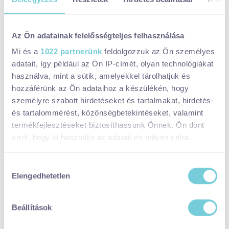
FESZTIVÁL
GASZTRO
GYEREKEKKEL
Az Ön adatainak felelősségteljes felhasználása
Ezek is érdekelhetnek
Mi és a
1022 partnerünk
feldolgozzuk az Ön személyes
adatait, így például az Ön IP-címét, olyan technológiákat
Taste Balaton 2025 - Étel, ital, kultúra
használva, mint a sütik, amelyekkel tárolhatjuk és
hozzáférünk az Ön adataihoz a készülékén, hogy
személyre szabott hirdetéseket és tartalmakat, hirdetés-
és tartalommérést, közönségbetekintéseket, valamint
Gasztrohegy Badacsony - Bringás
termékfejlesztéseket biztosíthassunk Önnek. Ön dönt
hétvége 2025
arról, hogy ki használja az adatait és milyen célra.
Ha engedélyezi, a következőt is meg szeretnénk tenni:
Hozzájárulás
FügeFeszt 2025 - őszi gasztrofesztivál a
Elengedhetetlen
Információgyűjtés az Ön földrajzi
kiválasztása
badacsonyi strandon
elhelyezkedéséről pár méteres pontossággal
Az Ön készülékén beazonosítása annak konkrét
Beállítások
tulajdonságainak (ujjlenyomat) aktív ellenőrzésével
Tudjon meg többet személyes adatainak feldolgozási