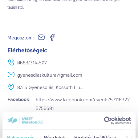
található.
Megosztom:
Elérhetőségek:
0683/314-507
gyenesdiaskultura@gmail.com
8315 Gyenesdiás, Kossuth L. u.
Facebook:
https://www.facebook.com/events/57116327
5756601
Időpontok:
Dátum:
2025. márc. 4., kedd
Beleegyezés
Részletek
Hirdetés beállításai
A süti