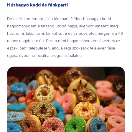
Húshagyó kedd és fánkparti
De miért kedden tartják a fánkpartit? Mert húshagyó kedd
hagyományosan a farsang utolsó napja, ilyenkor lehetett még
húst enni, lakomázni, fánkot sütni és az édes ételt megenni a 40
napos nagyböjt előtt. Erre a népi hagyományra emlékeznek az
északi parti településen, ahol a régi szokások felelevenítése
egész évben színesíti a programkínálatot.