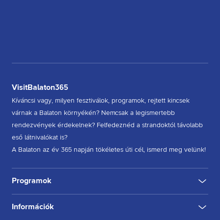
VisitBalaton365
Kíváncsi vagy, milyen fesztiválok, programok, rejtett kincsek
várnak a Balaton környékén? Nemcsak a legismertebb
rendezvények érdekelnek? Felfedeznéd a strandoktól távolabb
eső látnivalókat is?
A Balaton az év 365 napján tökéletes úti cél, ismerd meg velünk!
Programok
Információk
KULTÚRA
FESZTIVÁL
SPORT
GASZTRO
INGYENES
BELTÉRI
KÜLTÉRI
BORÁSZAT, PINCE
BORFESZTIVÁL