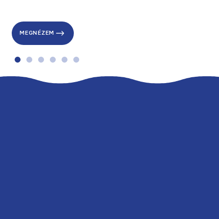
kirándulás egészen új élménnyé válik.
MEGNÉZEM