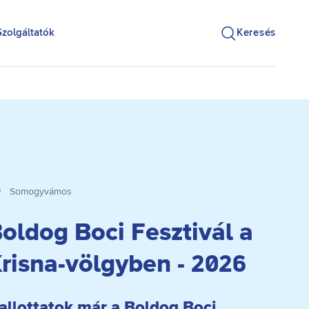
Szolgáltatók
Keresés
Somogyvámos
oldog Boci Fesztivál a
risna-völgyben - 2026
allottatok már a Boldog Boci