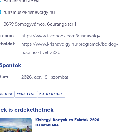
+36 30 436 39 00
turizmus@krisnavolgy.hu
8699 Somogyvámos, Gauranga tér 1.
cebook:
https://www.facebook.com/krisnavolgy
boldal:
https://www.krisnavolgy.hu/programok/boldog-
boci-fesztival-2026
őpontok:
tum:
2026. ápr. 18., szombat
ULTÚRA
FESZTIVÁL
FOTÓSOKNAK
ek is érdekelhetnek
Kishegyi Kortyok és Falatok 2026 -
Balatonlelle