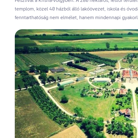
Fesztivál a Krisna-völgyben. A 280 hektáros, festői ter
templom, közel 40 házból álló lakóövezet, iskola és óvod
fenntarthatóság nem elmélet, hanem mindennapi gyakorl