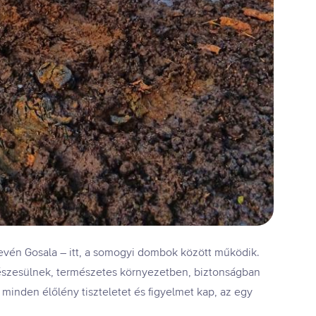
vén Gosala – itt, a somogyi dombok között működik.
 részesülnek, természetes környezetben, biztonságban
minden élőlény tiszteletet és figyelmet kap, az egy