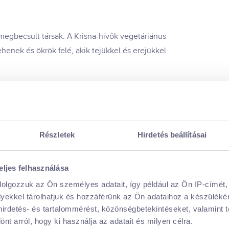
egbecsült társak. A Krisna-hívők vegetáriánus
ehenek és ökrök felé, akik tejükkel és erejükkel
Részletek
Hirdetés beállításai
eljes felhasználása
dolgozzuk az Ön személyes adatait, így például az Ön IP-címét,
lyekkel tárolhatjuk és hozzáférünk az Ön adataihoz a készülék
 hirdetés- és tartalommérést, közönségbetekintéseket, valamint 
t arról, hogy ki használja az adatait és milyen célra.