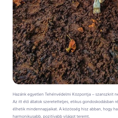
Hazánk egyetlen Tehénvédelmi Központja – szanszkrit ne
Az itt élő állatok szeretetteljes, etikus gondoskodásban
élhetik mindennapjaikat. A közösség hisz abban, hogy ha 
harmonikusabb, pozitívabb világot teremt.