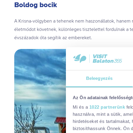
Boldog bocik
A Krisna-völgyben a tehenek nem haszonállatok, hanem m
életmódot követnek, különleges tisztelettel fordulnak a t
évszázadok óta segítik az embereket.
Beleegyezés
Az Ön adatainak felelősségt
Mi és a
1022 partnerünk
fel
használva, mint a sütik, ame
hirdetéseket és tartalmakat,
biztosíthassunk Önnek. Ön dön