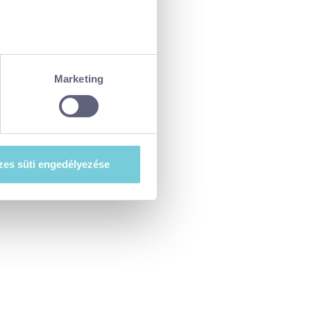
ellenőrzésével
észletek pontban
. Bármikor
Marketing
tiket”) használ, hogy
at szeretne e sütik
es süti engedélyezése
esi-tajekoztato.pdf
. A hozzájárulás
ségét.