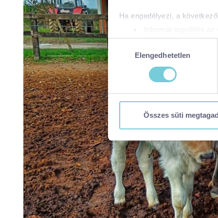
Ha engedélyezi, a következőt
Információgyűjtés az 
Az Ön készülékén bea
Hozzájárulás
Tudjon meg többet személyes 
Elengedhetetlen
kiválasztása
módosíthatja vagy visszavonh
A https://visitbalaton365.hu/
biztonságos böngészés mellet
használatáról és arról, hogya
Összes süti megtaga
tájékoztatóért:
https://visit
Kizárólag az elengedhetetl
Kiválasztottak engedélye
Összes süti engedélyez
Összes süti visszautasí
Ön a hozzájárulását bármikor
visszavonása nem érinti a ho