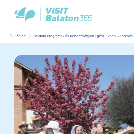
Ugrás
Ugrás
VisitBalaton365
a
az
kezdőlap
fő
oldal
tartalomra
aljára
Főoldal
Balatoni Programok és Rendezvények Egész Évben – Keresés D