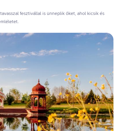
vasszal fesztivállal is ünneplik őket, ahol kicsik és
mléletet.