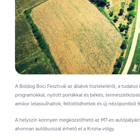
A Boldog Boci Fesztivál az állatok tiszteletéről, a tudato
programokkal, nyitott portákkal és békés, természetközel
amikor lelassulhattok, feltöltődhettek és új nézőpontból f
A helyszín könnyen megközelíthető az M7-es autópályáról
ahonnan autóbusszal érhető el a Krisna-völgy.