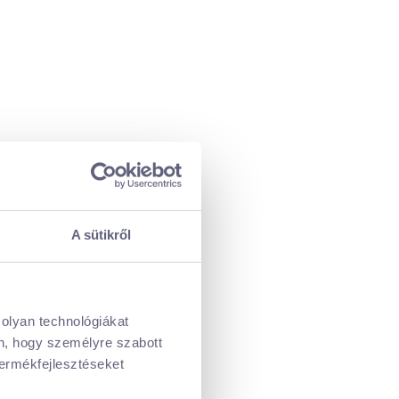
A sütikről
 olyan technológiákat
én, hogy személyre szabott
termékfejlesztéseket