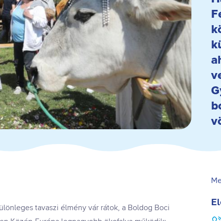
F
k
k
a
v
G
b
v
Me
El
ülönleges tavaszi élmény vár rátok, a Boldog Boci