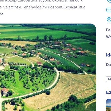
ületen Közép-Európa legnagyobb ökofalva működik:
a, valamint a Tehénvédelmi Központ (Gosala). Itt a
at.
Fa
We
Id
Dá
K
Ez