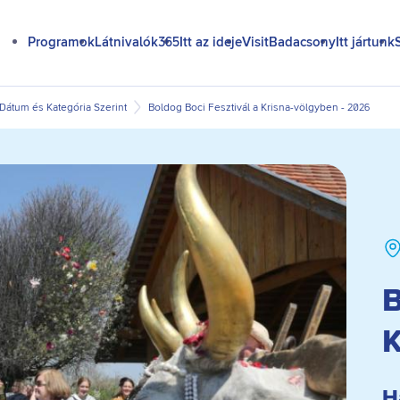
Programok
Látnivalók365
Itt az ideje
VisitBadacsony
Itt jártunk
átum és Kategória Szerint
Boldog Boci Fesztivál a Krisna-völgyben - 2026
B
K
H