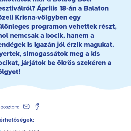
esztiválról? Április 18-án a Balaton
özeli Krisna-völgyben egy
ülönleges programon vehettek részt,
hol nemcsak a bocik, hanem a
endégek is igazán jól érzik magukat.
yertek, simogassátok meg a kis
ocikat, járjátok be ökrös szekéren a
ölgyet!
gosztom:
érhetőségek: