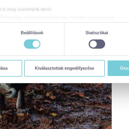
 is meg szeretnénk tenni:
Ön földrajzi elhelyezkedéséről pár méteres pontossággal
zonosítása annak konkrét tulajdonságainak (ujjlenyomat) aktív 
adatainak feldolgozási módjairól és adja meg preferenciáit a
R
Beállítások
Statisztikai
atja a Sütinyilatkozathoz való hozzájárulását.
 weboldal sütiket és más, hasonló technológiákat (együttesen „sü
t a legjobb felhasználói élményt nyújtsa. Ha bővebb információk
n módosíthatja a beállításokat, kattintson ide a részeletes süti
dása
Kiválasztottak engedélyezése
Össz
balaton365.hu/adatvedelem/visitbalaton365-weboldal-sutikezel
en sütiket használja (alapértelmezett)
zése
ése
tása
 visszavonhatja a weboldal ezen sütikezelési felületén keresztül
zzájáruláson alapuló, a visszavonás előtti adatkezelés jogszerű