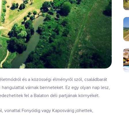
s életmódról és a közösségi élményről szól, családbarát
i hangulattal várnak benneteket. Ez egy olyan nap lesz,
edezhetitek fel a Balaton déli partjának környékét.
, vonattal Fonyódig vagy Kaposvárig jöhettek,