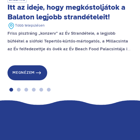
Itt az ideje, hogy megkóstoljátok a
Balaton legjobb strandételeit!
Több településen
Friss pisztráng „konzerv” az Év Strandétele, a legjobb
büféétel a siófoki Tepertős-kürtős-mártogatós, a Millacsinta
az Év felfedezettje és övék az Év Beach Food Palacsintája is,
a stranddesszert díjat pedig a gyenesdiási Gubacsinta nyerte.
MEGNÉZEM