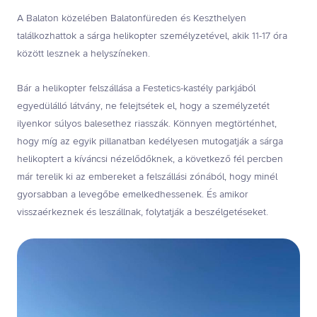
A Balaton közelében Balatonfüreden és Keszthelyen
találkozhattok a sárga helikopter személyzetével, akik 11-17 óra
között lesznek a helyszíneken.
Bár a helikopter felszállása a Festetics-kastély parkjából
egyedülálló látvány, ne felejtsétek el, hogy a személyzetét
ilyenkor súlyos balesethez riasszák. Könnyen megtörténhet,
hogy míg az egyik pillanatban kedélyesen mutogatják a sárga
helikoptert a kíváncsi nézelődőknek, a következő fél percben
már terelik ki az embereket a felszállási zónából, hogy minél
gyorsabban a levegőbe emelkedhessenek. És amikor
visszaérkeznek és leszállnak, folytatják a beszélgetéseket.