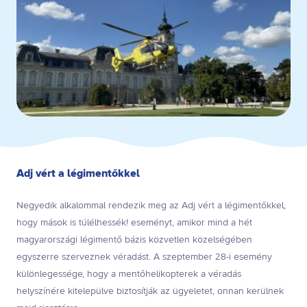
Adj vért a légimentőkkel
Negyedik alkalommal rendezik meg az Adj vért a légimentőkkel,
hogy mások is túlélhessék! eseményt, amikor mind a hét
magyarországi légimentő bázis közvetlen közelségében
egyszerre szerveznek véradást. A szeptember 28-i esemény
különlegessége, hogy a mentőhelikopterek a véradás
helyszínére kitelepülve biztosítják az ügyeletet, onnan kerülnek