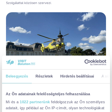
Szolgálattal közösen szervezi.
Beleegyezés
Részletek
Hirdetés beállításai
A süti
Maradjatok több napig Keszthelyen
A Festetics-kastély parkja mellett több kijelölt parkolót is találtok,
Az Ön adatainak felelősségteljes felhasználása
de érkezhettek bicajjal vagy gyalog is a parkba. A vasút-, busz-
és hajóállomás is nagyjából húsz pernyi sétára van, de jöhettek a
Mi és a
1022 partnerünk
feldolgozzuk az Ön személyes
helyi dottó vonattal is.
adatait, így például az Ön IP-címét, olyan technológiákat