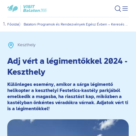
Ugrás
Ugrás
VisitBalaton365
Keresés
Men
kezdőlap
a
az
megn
fő
oldal
Főoldal
Balatoni Programok és Rendezvények Egész Évben – Keresés Dátum és Kategória Szerint
Adj 
tartalomra
aljára
Keszthely
Adj vért a légimentőkkel 2024 -
Keszthely
Különleges esemény, amikor a sárga légimentő
helikopter a keszthelyi Festetics-kastély parkjából
emelkedik a magasba, ha riasztást kap, miközben a
kastélyban önkéntes véradókra várnak. Adjatok vért ti
is a légimentőkkel!