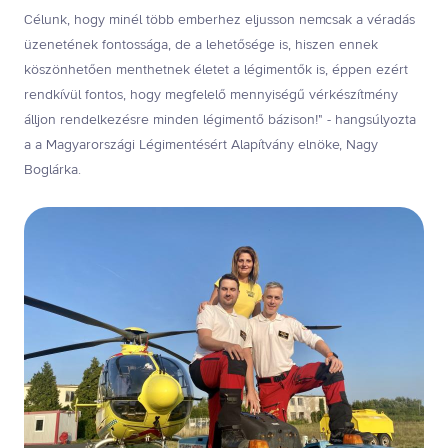
Célunk, hogy minél több emberhez eljusson nemcsak a véradás
üzenetének fontossága, de a lehetősége is, hiszen ennek
köszönhetően menthetnek életet a légimentők is, éppen ezért
rendkívül fontos, hogy megfelelő mennyiségű vérkészítmény
álljon rendelkezésre minden légimentő bázison!" - hangsúlyozta
a a Magyarországi Légimentésért Alapítvány elnöke, Nagy
Boglárka.