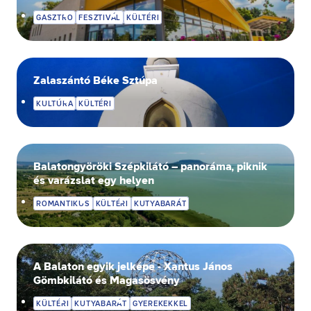
GASZTRO
FESZTIVÁL
KÜLTÉRI
Zalaszántó Béke Sztúpa
KULTÚRA
KÜLTÉRI
Balatongyöröki Szépkilátó – panoráma, piknik
és varázslat egy helyen
ROMANTIKUS
KÜLTÉRI
KUTYABARÁT
A Balaton egyik jelképe - Xantus János
Gömbkilátó és Magasösvény
KÜLTÉRI
KUTYABARÁT
GYEREKEKKEL