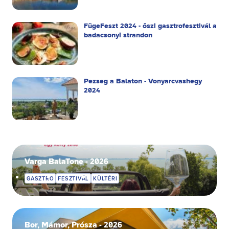
FügeFeszt 2024 - őszi gasztrofesztivál a
badacsonyi strandon
Pezseg a Balaton - Vonyarcvashegy
2024
Varga BalaTone - 2026
GASZTRO
FESZTIVÁL
KÜLTÉRI
Bor, Mámor, Prósza - 2026