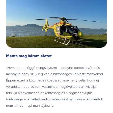
Ments meg három életet
"Nem lehet eléggé hangsúlyozni, mennyire fontos a véradás,
mennyire nagy szükség van a biztonságos vérkészítményekre!
Éppen ezért a különleges közösségi esemény célja, hogy új
véradókat toborozzon, valamint a meglévőket is aktivizálja,
felhívja a figyelmet az önkéntesség és a segítségnyújtás
fontosságára, emellett pedig betekintést nyújtson a légimentők
nem mindennapi munkájába is.