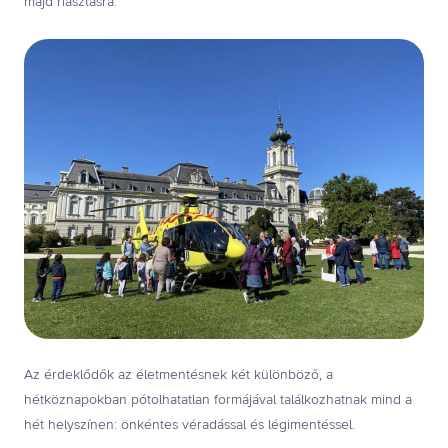
majd riasztásra.
Az érdeklődők az életmentésnek két különböző, a
hétköznapokban pótolhatatlan formájával találkozhatnak mind a
hét helyszínen: önkéntes véradással és légimentéssel.