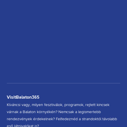
VisitBalaton365
Kíváncsi vagy, milyen fesztiválok, programok, rejtett kincsek
várnak a Balaton környékén? Nemcsak a legismertebb
rendezvények érdekelnek? Felfedeznéd a strandoktól távolabb
eső látnivalókat is?