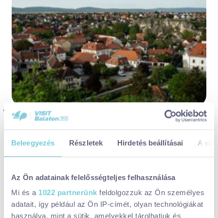
GASZTRO
ROMANTIKUS
KULTÚRA
Digitális élmények, macskaköves
utcák és emlékezetes ízek -
Beleegyezés
Részletek
Hirdetés beállításai
A süti
Veszprém két nap alatt sem fogyott
el
Az Ön adatainak felelősségteljes felhasználása
Veszprém
Mi és a
1022 partnerünk
feldolgozzuk az Ön személyes
Vannak városok, amelyekhez idő kell. Több látogatás, több séta,
adatait, így például az Ön IP-címét, olyan technológiákat
mire igazán megmutatják magukat. Veszprém viszont már az első
használva, mint a sütik, amelyekkel tárolhatjuk és