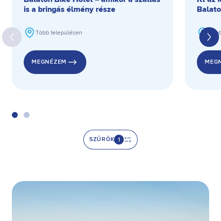
is a bringás élmény része
Balato
Több településen
Több
MEGNÉZEM
MEG
SZŰRŐK
1