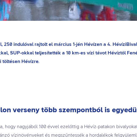
250 indulóval rajtolt el március 1-jén Hévízen a 4. HévíziBiva
al, SUP-okkal teljesítették a 10 km-es vízi távot Hévíztől Fen
i töltésen Hévízre.
tlon verseny több szempontból is egyedü
a, hogy nagyjából 100 évvel ezelőttig a Hévíz-patakon bivalyokat
rjánzó vízinövényeket és megszűntessék a hordalékok felgyüleml