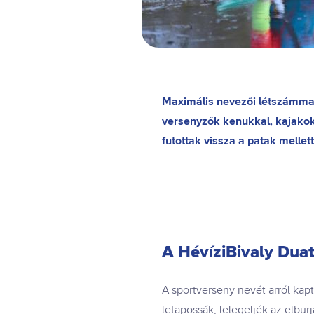
Maximális nevezői létszámmal, 
versenyzők kenukkal, kajakokk
futottak vissza a patak mellett
A HévíziBivaly Dua
A sportverseny nevét arról kapt
letapossák, lelegeljék az elbu