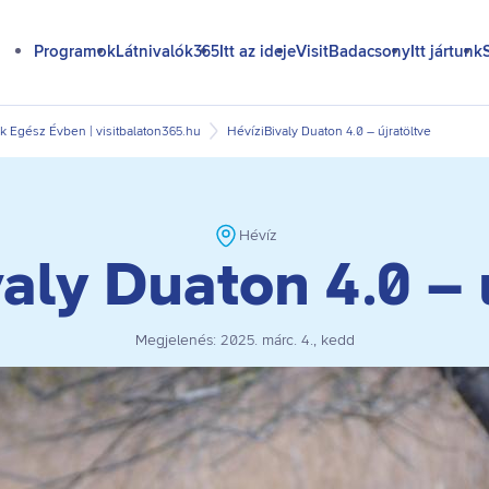
Programok
Látnivalók365
Itt az ideje
VisitBadacsony
Itt jártunk
 Egész Évben | visitbalaton365.hu
HévíziBivaly Duaton 4.0 – újratöltve
Hévíz
aly Duaton 4.0 – 
Megjelenés:
2025. márc. 4., kedd