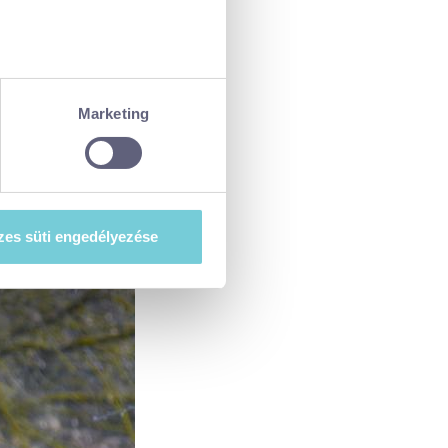
ellenőrzésével
észletek pontban
. Bármikor
Marketing
tiket”) használ, hogy
at szeretne e sütik
es süti engedélyezése
esi-tajekoztato.pdf
. A hozzájárulás
ségét.