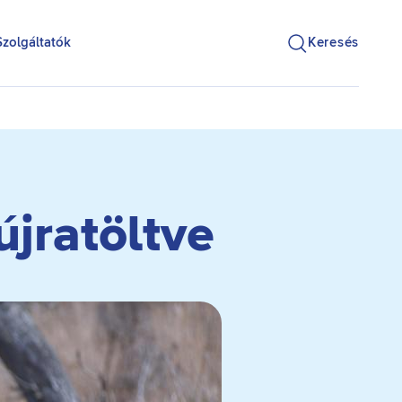
Szolgáltatók
Keresés
újratöltve