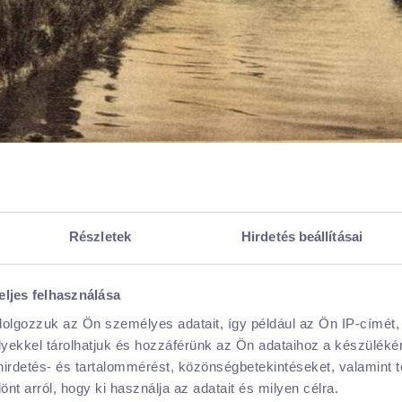
odás tavaszi napsütésben
Részletek
Hirdetés beállításai
i ragyogó napsütésben álltak rajthoz a versenyzők, akik reggel 9:0
ltak el, hogy a természeti akadályokat leküzdve mérjék össze e
eljes felhasználása
elhető kenuival vágtak neki a távnak, míg a legprofibbak már e
dolgozzuk az Ön személyes adatait, így például az Ön IP-címét,
lyekkel tárolhatjuk és hozzáférünk az Ön adataihoz a készülék
 hirdetés- és tartalommérést, közönségbetekintéseket, valamint 
 versenyzők száma, idén is több olyan nevező volt, akik még soh
t arról, hogy ki használja az adatait és milyen célra.
, akik saját bevallásuk szerint még soha nem ültek ezelőtt kenuba