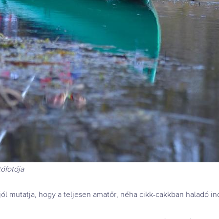
tófotója
l mutatja, hogy a teljesen amatőr, néha cikk-cakkban haladó indu