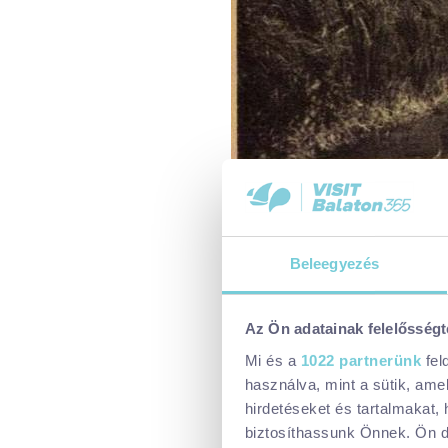
Sikeres verseny cs
Beleegyezés
Idén a tavasz első napján, igaz
folyamatosan, egymás után indu
Az Ön adatainak felelősségt
Közülük 65-en a szervezők bér
Mi és a
1022 partnerünk
fel
érkeztek.
használva, mint a sütik, ame
hirdetéseket és tartalmakat,
Bár évről-évre nő a visszatérő
biztosíthassunk Önnek. Ön dön
sőt, olyan résztvevők is voltak