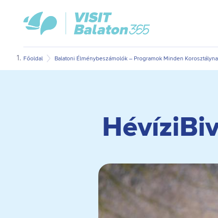
Ugrás
Ugrás
VisitBalaton365
a
az
kezdőlap
fő
oldal
tartalomra
aljára
Főoldal
Balatoni Élménybeszámolók – Programok Minden Korosztálynak
HévíziBiv