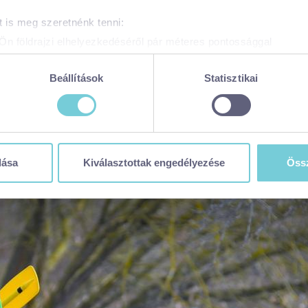
 is meg szeretnénk tenni:
Ön földrajzi elhelyezkedéséről pár méteres pontossággal
zonosítása annak konkrét tulajdonságainak (ujjlenyomat) aktív 
adatainak feldolgozási módjairól és adja meg preferenciáit a
R
Beállítások
Statisztikai
atja a Sütinyilatkozathoz való hozzájárulását.
 weboldal sütiket és más, hasonló technológiákat (együttesen „sü
t a legjobb felhasználói élményt nyújtsa. Ha bővebb információk
n módosíthatja a beállításokat, kattintson ide a részeletes süti
dása
Kiválasztottak engedélyezése
Össz
balaton365.hu/adatvedelem/visitbalaton365-weboldal-sutikezel
en sütiket használja (alapértelmezett)
zése
ése
tása
 visszavonhatja a weboldal ezen sütikezelési felületén keresztül
zzájáruláson alapuló, a visszavonás előtti adatkezelés jogszerű