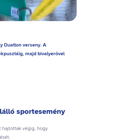
ly Duatlon verseny. A
ékpusztáig, majd bivalyerővel
lálló sportesemény
 hajtottak végig, hogy
ését.