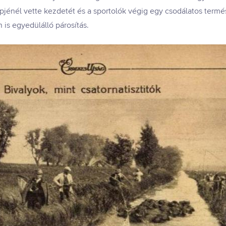
pjénél vette kezdetét és a sportolók végig egy csodálatos term
 is egyedülálló párosítás.