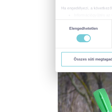
Ha engedélyezi, a következőt
Információgyűjtés az 
Az Ön készülékén bea
Hozzájárulás
Tudjon meg többet személyes 
Elengedhetetlen
kiválasztása
módosíthatja vagy visszavonh
A https://visitbalaton365.hu/
biztonságos böngészés mellet
használatáról és arról, hogya
Összes süti megtaga
tájékoztatóért:
https://visit
Kizárólag az elengedhetetl
Kiválasztottak engedélye
Összes süti engedélyez
Összes süti visszautasí
Ön a hozzájárulását bármikor
visszavonása nem érinti a ho