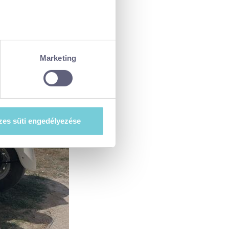
ellenőrzésével
észletek pontban
. Bármikor
Marketing
tiket”) használ, hogy
at szeretne e sütik
es süti engedélyezése
esi-tajekoztato.pdf
. A hozzájárulás
ségét.