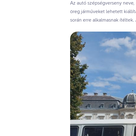
Az autó szépségverseny neve, a
öreg járműveket lehetett kiállí
során erre alkalmasnak ítéltek.