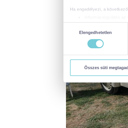
Ha engedélyezi, a következőt
Információgyűjtés az 
Az Ön készülékén bea
Hozzájárulás
Tudjon meg többet személyes 
Elengedhetetlen
kiválasztása
módosíthatja vagy visszavonh
A https://visitbalaton365.hu/
biztonságos böngészés mellet
használatáról és arról, hogya
Összes süti megtaga
tájékoztatóért:
https://visit
Kizárólag az elengedhetetl
Kiválasztottak engedélye
Összes süti engedélyez
Összes süti visszautasí
Ön a hozzájárulását bármikor
visszavonása nem érinti a ho