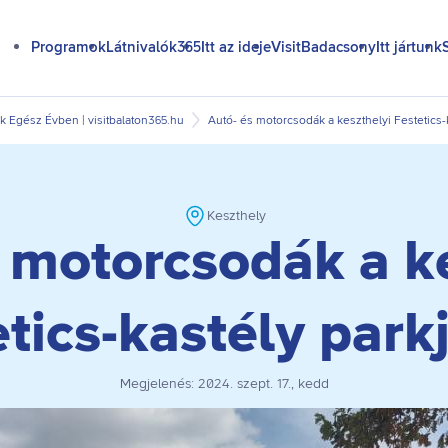
Programok
Látnivalók365
Itt az ideje
VisitBadacsony
Itt jártunk
 Egész Évben | visitbalaton365.hu
Autó- és motorcsodák a keszthelyi Festetics-
Keszthely
 motorcsodák a k
etics-kastély park
Megjelenés:
2024. szept. 17., kedd