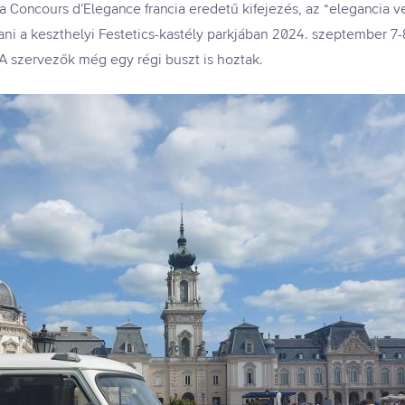
 Concours d’Elegance francia eredetű kifejezés, az “elegancia ve
tani a keszthelyi Festetics-kastély parkjában 2024. szeptember 7
 A szervezők még egy régi buszt is hoztak.