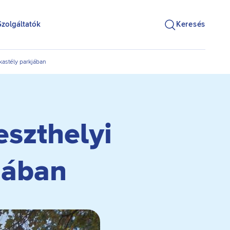
Szolgáltatók
Keresés
kastély parkjában
eszthelyi
jában