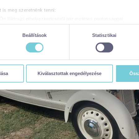
 is meg szeretnénk tenni:
Ön földrajzi elhelyezkedéséről pár méteres pontossággal
zonosítása annak konkrét tulajdonságainak (ujjlenyomat) aktív 
adatainak feldolgozási módjairól és adja meg preferenciáit a
R
Beállítások
Statisztikai
atja a Sütinyilatkozathoz való hozzájárulását.
 weboldal sütiket és más, hasonló technológiákat (együttesen „sü
t a legjobb felhasználói élményt nyújtsa. Ha bővebb információk
n módosíthatja a beállításokat, kattintson ide a részeletes süti
dása
Kiválasztottak engedélyezése
Össz
balaton365.hu/adatvedelem/visitbalaton365-weboldal-sutikezel
en sütiket használja (alapértelmezett)
zése
ése
tása
 visszavonhatja a weboldal ezen sütikezelési felületén keresztül
zzájáruláson alapuló, a visszavonás előtti adatkezelés jogszerű