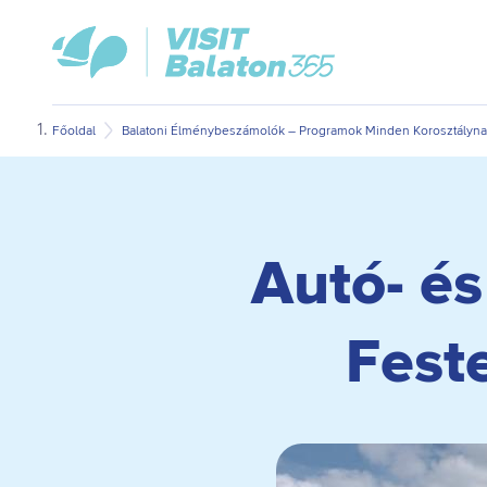
Ugrás
Ugrás
VisitBalaton365
a
az
kezdőlap
fő
oldal
tartalomra
aljára
Főoldal
Balatoni Élménybeszámolók – Programok Minden Korosztálynak
Autó- és
Fest