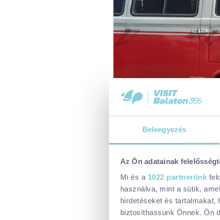
Beleegyezés
A járgánycsodák között az 1920
előtt gyártották.
Az Ön adatainak felelősségt
Mi és a
1022 partnerünk
fel
használva, mint a sütik, ame
hirdetéseket és tartalmakat,
biztosíthassunk Önnek. Ön dön