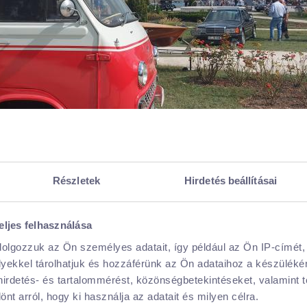
Részletek
Hirdetés beállításai
-as évek közepétől az 1980-as évekig gyártott ritkaságokat látha
eljes felhasználása
dolgozzuk az Ön személyes adatait, így például az Ön IP-címét,
lyekkel tárolhatjuk és hozzáférünk az Ön adataihoz a készülék
 hirdetés- és tartalommérést, közönségbetekintéseket, valamint 
t arról, hogy ki használja az adatait és milyen célra.