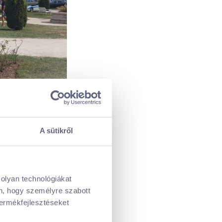
A sütikről
ttunk, a legtöbb modellt 1960
 olyan technológiákat
én, hogy személyre szabott
termékfejlesztéseket