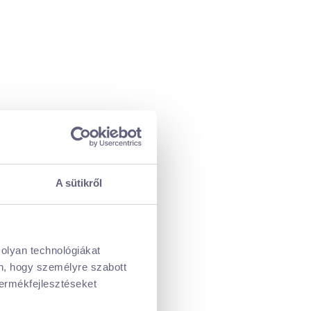
A sütikről
 olyan technológiákat
én, hogy személyre szabott
termékfejlesztéseket