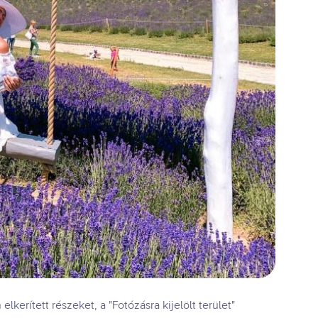
kerített részeket, a "Fotózásra kijelölt terület"