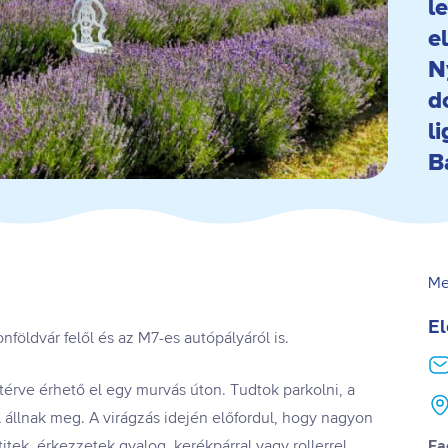
l
e
N
d
l
B
Me
El
öldvár felől és az M7-es autópályáról is.
etérve érhető el egy murvás úton. Tudtok parkolni, a
 állnak meg. A virágzás idején előfordul, hogy nagyon
itek, érkezzetek gyalog, kerékpárral vagy rollerrel.
Fa