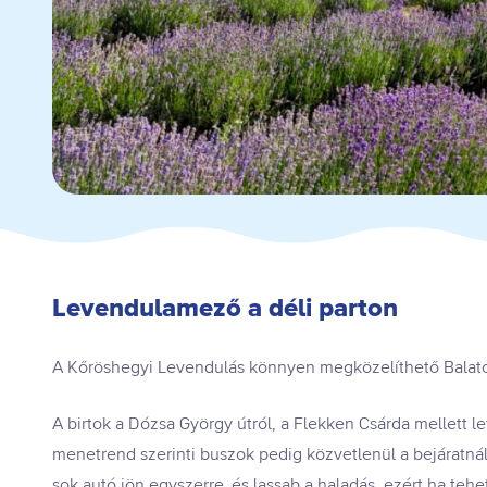
Levendulamező a déli parton
A Kőröshegyi Levendulás könnyen megközelíthető Balatonf
A birtok a Dózsa György útról, a Flekken Csárda mellett l
menetrend szerinti buszok pedig közvetlenül a bejáratnál
sok autó jön egyszerre, és lassab a haladás, ezért ha tehet