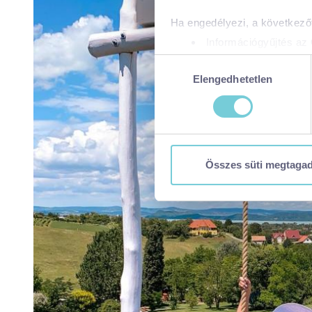
Ha engedélyezi, a következőt
Információgyűjtés az 
Az Ön készülékén bea
Hozzájárulás
Tudjon meg többet személyes 
Elengedhetetlen
kiválasztása
módosíthatja vagy visszavonh
A https://visitbalaton365.hu/
biztonságos böngészés mellet
használatáról és arról, hogya
Összes süti megtaga
tájékoztatóért:
https://visit
Kizárólag az elengedhetetl
Kiválasztottak engedélye
Összes süti engedélyez
Összes süti visszautasí
Ön a hozzájárulását bármikor
visszavonása nem érinti a ho