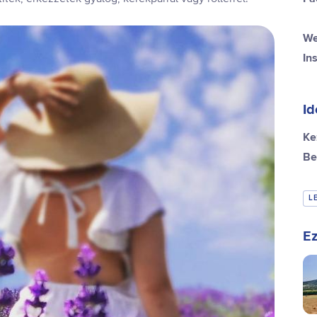
We
In
Id
Ke
Be
L
Ez