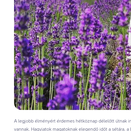
A legjobb élményért érdemes hétköznap délelőtt útnak i
vannak. Hagyjatok magatoknak elegendő időt a sétára, a