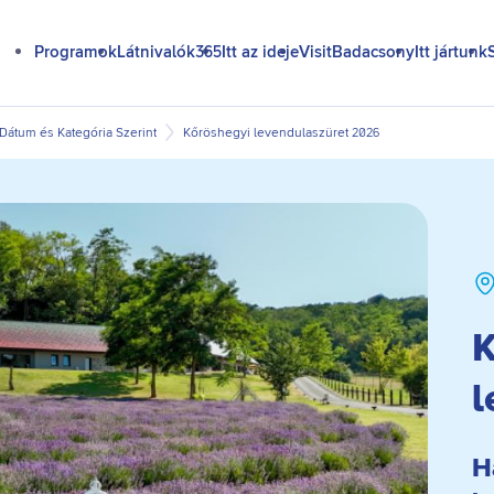
Programok
Látnivalók365
Itt az ideje
VisitBadacsony
Itt jártunk
átum és Kategória Szerint
Kőröshegyi levendulaszüret 2026
K
l
H