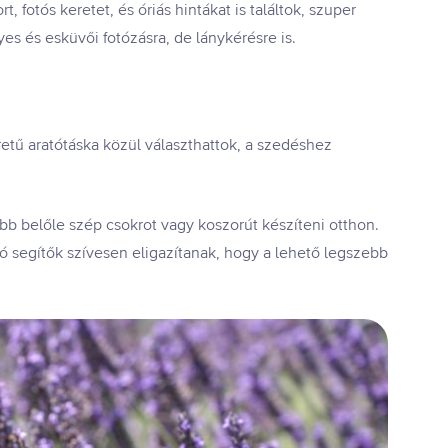
 fotós keretet, és óriás hintákat is találtok, szuper
es és esküvői fotózásra, de lánykérésre is.
retű aratótáska közül választhattok, a szedéshez
bb belőle szép csokrot vagy koszorút készíteni otthon.
zó segítők szívesen eligazítanak, hogy a lehető legszebb