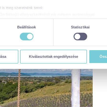
 is meg szeretnénk tenni:
Ön földrajzi elhelyezkedéséről pár méteres pontossággal
zonosítása annak konkrét tulajdonságainak (ujjlenyomat) aktív 
adatainak feldolgozási módjairól és adja meg preferenciáit a
R
Beállítások
Statisztikai
atja a Sütinyilatkozathoz való hozzájárulását.
 weboldal sütiket és más, hasonló technológiákat (együttesen „sü
t a legjobb felhasználói élményt nyújtsa. Ha bővebb információk
n módosíthatja a beállításokat, kattintson ide a részeletes süti
dása
Kiválasztottak engedélyezése
Össz
balaton365.hu/adatvedelem/visitbalaton365-weboldal-sutikezel
en sütiket használja (alapértelmezett)
zése
ése
tása
 visszavonhatja a weboldal ezen sütikezelési felületén keresztül
zzájáruláson alapuló, a visszavonás előtti adatkezelés jogszerű