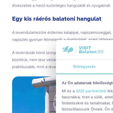
élvezzétek a mező különleges hangulatát és nyugalmát.
Egy kis ráérős balatoni hangulat
A levendulamezőre érdemes kalappal, napszemüveggel, na
napsütés gyorsan felmelegíti a domboldalt, ezért időnkén
A levendulák körül szorgoskodó méhek és más beporzók 
közöttük, nem lesz velük semmi gond. A sétához válassz
praktikusabb, mint a divatosabb darabok, a fotókhoz pedi
Beleegyezés
Az Ön adatainak felelősségt
Mi és a
1022 partnerünk
fel
használva, mint a sütik, ame
hirdetéseket és tartalmakat,
biztosíthassunk Önnek. Ön dön