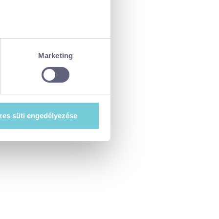
ellenőrzésével
észletek pontban
. Bármikor
Marketing
tiket”) használ, hogy
at szeretne e sütik
es süti engedélyezése
esi-tajekoztato.pdf
. A hozzájárulás
ségét.