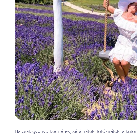
Ha csak gyönyörködnétek, sétálnátok, fotóznátok, a külön el