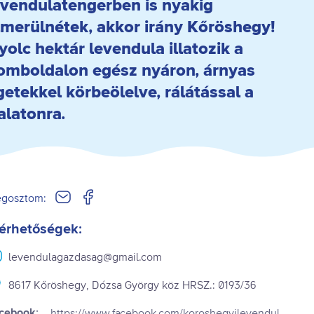
evendulatengerben is nyakig
lmerülnétek, akkor irány Kőröshegy!
yolc hektár levendula illatozik a
omboldalon egész nyáron, árnyas
igetekkel körbeölelve, rálátással a
alatonra.
gosztom:
érhetőségek:
levendulagazdasag@gmail.com
8617 Kőröshegy, Dózsa György köz HRSZ.: 0193/36
cebook:
https://www.facebook.com/koroshegyilevendul