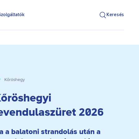
Szolgáltatók
Keresés
Kőröshegy
őröshegyi
evendulaszüret 2026
a a balatoni strandolás után a