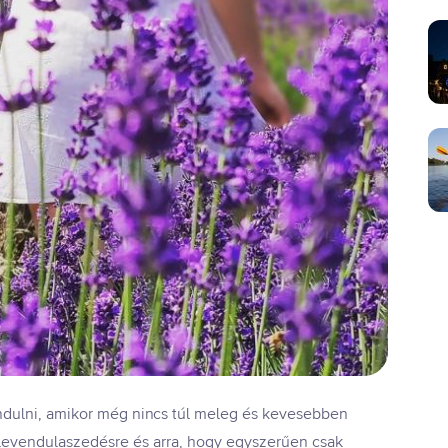
ndulni, amikor még nincs túl meleg és kevesebben
 levendulaszedésre és arra, hogy egyszerűen csak