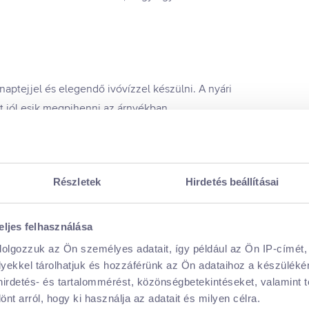
ptejjel és elegendő ivóvízzel készülni. A nyári
t jól esik megpihenni az árnyékban.
a virágokat keresik, így ha nyugodtan mozogtok
atok kényelmes cipőt, a dimbes-dombos terepen sokkal
g ráértek később elővenni az extra kellékeket.
Részletek
Hirdetés beállításai
eljes felhasználása
dolgozzuk az Ön személyes adatait, így például az Ön IP-címét,
lyekkel tárolhatjuk és hozzáférünk az Ön adataihoz a készülék
 hirdetés- és tartalommérést, közönségbetekintéseket, valamint 
t arról, hogy ki használja az adatait és milyen célra.