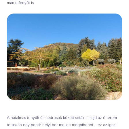
mamutfenyőt is.
A hatalmas fenyők és cédrusok között sétálni, majd az étterem
teraszán egy pohár helyi bor mellett megpihenni – ez az igazi