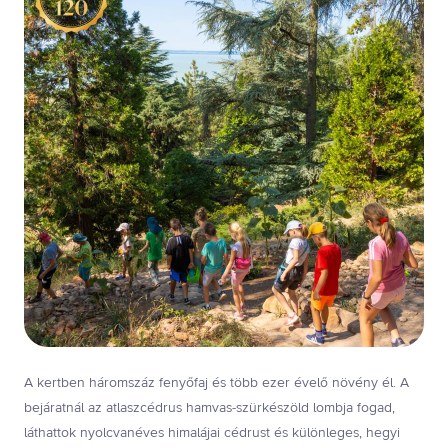
A kertben háromszáz fenyőfaj és több ezer évelő növény él. A
bejáratnál az atlaszcédrus hamvas-szürkészöld lombja fogad,
láthattok nyolcvanéves himalájai cédrust és különleges, hegyi