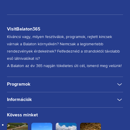
VisitBalaton365
Kíváncsi vagy, milyen fesztiválok, programok, rejtett kincsek
várnak a Balaton környékén? Nemcsak a legismertebb
rendezvények érdekelnek? Felfedeznéd a strandoktól távolabb
eső látnivalókat is?
A Balaton az év 365 napján tökéletes úti cél, ismerd meg velünk!
Programok
Információk
KULTÚRA
FESZTIVÁL
SPORT
GASZTRO
INGYENES
BELTÉRI
KÜLTÉRI
BORÁSZAT, PINCE
BORFESZTIVÁL
TÚRA, SÉTA
KERÉKPÁROZÁS
FUTÁS
Rólunk
Kövess minket
Kapcsolat
Partnereink