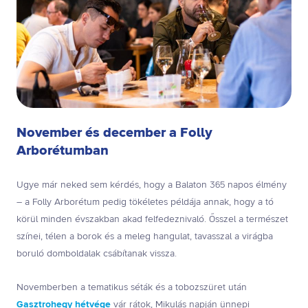
November és december a Folly
Arborétumban
Ugye már neked sem kérdés, hogy a Balaton 365 napos élmény
– a Folly Arborétum pedig tökéletes példája annak, hogy a tó
körül minden évszakban akad felfedeznivaló. Ősszel a természet
színei, télen a borok és a meleg hangulat, tavasszal a virágba
boruló domboldalak csábítanak vissza.
Novemberben a tematikus séták és a tobozszüret után
Gasztrohegy hétvége
vár rátok, Mikulás napján ünnepi