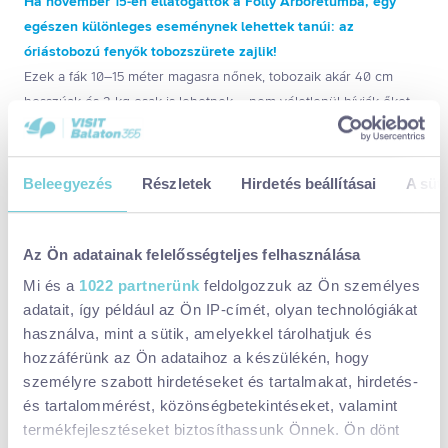
Ha november 15-én ellátogattok a Folly Arborétumba, egy
egészen különleges eseménynek lehettek tanúi: az
óriástobozú fenyők tobozszürete zajlik!
Ezek a fák 10–15 méter magasra nőnek, tobozaik akár 40 cm
hosszúak és 2 kg-osak is lehetnek – nem véletlenül hívják őket
az angolok „özvegycsináló fáknak”. Nem lenne szerencsés, ha a
fejünkre pottyannának.
Beleegyezés
Részletek
Hirdetés beállításai
A süti
Az Ön adatainak felelősségteljes felhasználása
Mi és a
1022 partnerünk
feldolgozzuk az Ön személyes
adatait, így például az Ön IP-címét, olyan technológiákat
használva, mint a sütik, amelyekkel tárolhatjuk és
hozzáférünk az Ön adataihoz a készülékén, hogy
személyre szabott hirdetéseket és tartalmakat, hirdetés-
és tartalommérést, közönségbetekintéseket, valamint
termékfejlesztéseket biztosíthassunk Önnek. Ön dönt