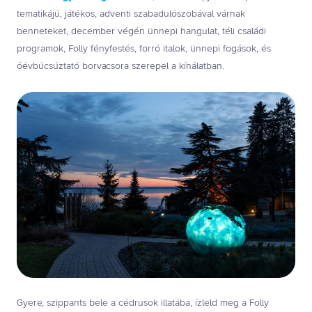
tematikájú, játékos, adventi szabadulószobával várnak
benneteket, december végén ünnepi hangulat, téli családi
programok, Folly fényfestés, forró italok, ünnepi fogások, és
óévbúcsúztató borvacsora szerepel a kínálatban.
Gyere, szippants bele a cédrusok illatába, ízleld meg a Folly