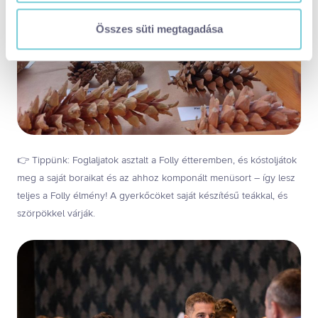
tájékoztatóért:
https://visitbalaton365.hu/adatvedelem/
Összes süti megtagadása
visitbalaton365-weboldal-sutikezelesi-tajekoztato.pdf
Kizárólag az elengedhetetlen sütiket használja
(alapértelmezett)
Kiválasztottak engedélyezése
Összes süti engedélyezése
Összes süti visszautasítása
Ön a hozzájárulását bármikor visszavonhatja a weboldal
ezen sütikezelési felületén keresztül. A hozzájárulás
👉 Tippünk: Foglaljatok asztalt a Folly étteremben, és kóstoljátok
visszavonása nem érinti a hozzájáruláson alapuló, a
meg a saját boraikat és az ahhoz komponált menüsort – így lesz
visszavonás előtti adatkezelés jogszerűségét.
teljes a Folly élmény! A gyerkőcöket saját készítésű teákkal, és
szörpökkel várják.