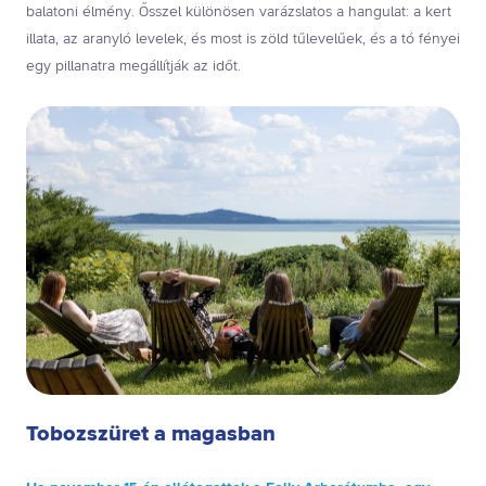
balatoni élmény. Ősszel különösen varázslatos a hangulat: a kert
illata, az aranyló levelek, és most is zöld tűlevelűek, és a tó fényei
egy pillanatra megállítják az időt.
Tobozszüret a magasban