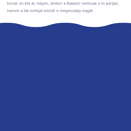
borait, és éld át, milyen, amikor a Balaton nemcsak a tó partján,
hanem a fák lombjai között is megmutatja magát.