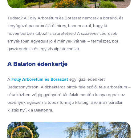
Tudtad? A Folly Arborétum és Borászat nemcsak a borairól és
lenyűgöző panorámájáról híres, hanem arról, hogy itt
novemberben tobozt is szüretelnek! A százéves cédrusok
árnyékában egyedülálló élmények várnak – természet, bor,
gasztronómia és egy kis alpintechnika.
A Balaton édenkertje
A
Folly Arborétum és Borászat
egy igazi édenkert
Badacsonyörsön. A tízhektáros birtok fele szőlő, fele arborétum –
séta közben végig gyönyörű támfalak mentén kanyarognak az
ösvények egészen a toboz formájú kilátóig, ahonnan páratlan
kilátás nyílik a Balatonra.