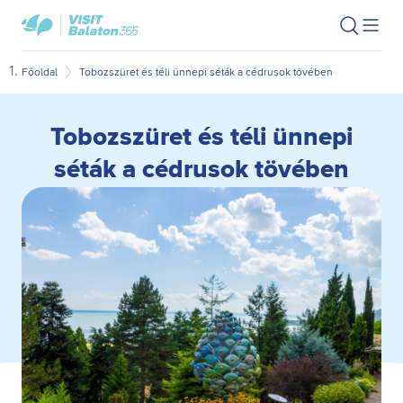
Ugrás
Ugrás
VisitBalaton365
Keresés
Men
kezdőlap
a
az
megn
fő
oldal
Főoldal
Tobozszüret és téli ünnepi séták a cédrusok tövében
tartalomra
aljára
Tobozszüret és téli ünnepi
séták a cédrusok tövében