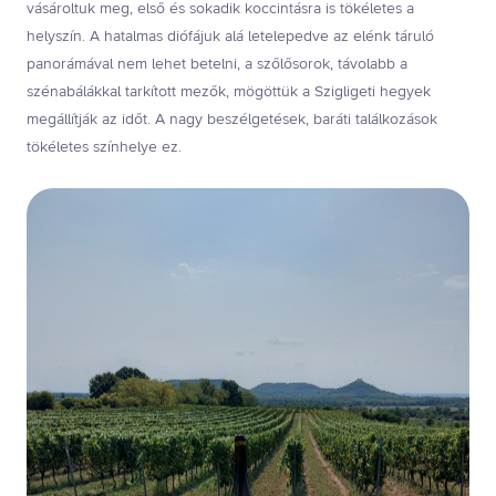
vásároltuk meg, első és sokadik koccintásra is tökéletes a
helyszín. A hatalmas diófájuk alá letelepedve az elénk táruló
panorámával nem lehet betelni, a szőlősorok, távolabb a
szénabálákkal tarkított mezők, mögöttük a Szigligeti hegyek
megállítják az időt. A nagy beszélgetések, baráti találkozások
tökéletes színhelye ez.