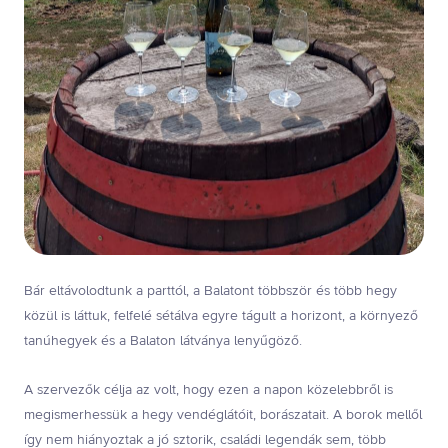
Bár eltávolodtunk a parttól, a Balatont többször és több hegy
közül is láttuk, felfelé sétálva egyre tágult a horizont, a környező
tanúhegyek és a Balaton látványa lenyűgöző.
A szervezők célja az volt, hogy ezen a napon közelebbről is
megismerhessük a hegy vendéglátóit, borászatait. A borok mellől
így nem hiányoztak a jó sztorik, családi legendák sem, több