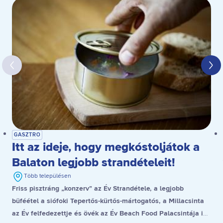
GASZTRO
Itt az ideje, hogy megkóstoljátok a
Balaton legjobb strandételeit!
Több településen
Friss pisztráng „konzerv” az Év Strandétele, a legjobb
büféétel a siófoki Tepertős-kürtős-mártogatós, a Millacsinta
az Év felfedezettje és övék az Év Beach Food Palacsintája is,