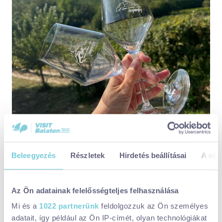
Beleegyezés
Részletek
Hirdetés beállításai
A süti
A badacsonyi Pláne Borterasz idén is Földi Bálint présházánál
vendégeskedett, itt Eszter játszott zenéket a teraszon.
Az Ön adatainak felelősségteljes felhasználása
A hegy csodás sárga pincéje, a Killer Pince idén is a már
Mi és a
1022 partnerünk
feldolgozzuk az Ön személyes
megszokott jó hangulattal, pompás panorámával, finom borokkal
adatait, így például az Ön IP-címét, olyan technológiákat