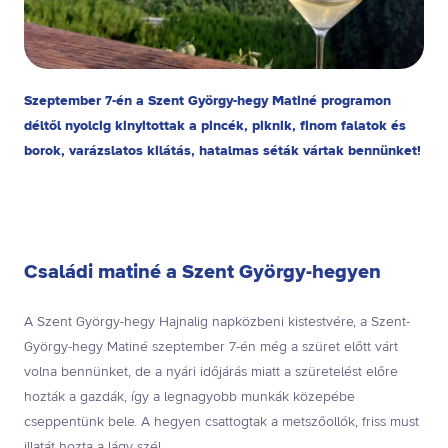
Szeptember 7-én a Szent György-hegy Matiné programon
déltől nyolcig kinyitottak a pincék, piknik, finom falatok és
borok, varázslatos kilátás, hatalmas séták vártak bennünket!
Családi matiné a Szent György-hegyen
A Szent György-hegy Hajnalig napközbeni kistestvére, a Szent-
György-hegy Matiné szeptember 7-én még a szüret előtt várt
volna bennünket, de a nyári időjárás miatt a szüretelést előre
hozták a gazdák, így a legnagyobb munkák közepébe
cseppentünk bele. A hegyen csattogtak a metszőollók, friss must
illatát hozta a lágy szél.