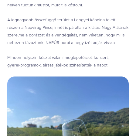
helyen tudtunk mustot, murcit is kóstolni.
A legnagyobb összefüggő terület a Lengyel-kápolna feletti
részen a Napvirág Pince, innét is páratlan a kilátás. Nagy Attilának
szerelme a borászat és a vendéglátás, nem véletlen, hogy mi is
nehezen távoztunk, NAPÚR borai a hegy ízét adják vissza.
Minden helyszín készül valami meglepetéssel, koncert,
gyerekprogramok, társas játékok színesítették a napot.