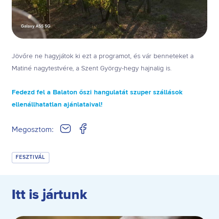
Jövőre ne hagyjátok ki ezt a programot, és vár benneteket a
Matiné nagytestvére, a Szent György-hegy hajnalig is.
Fedezd fel a Balaton őszi hangulatát szuper szállások
ellenállhatatlan ajánlataival!
Megosztom:
FESZTIVÁL
Itt is jártunk