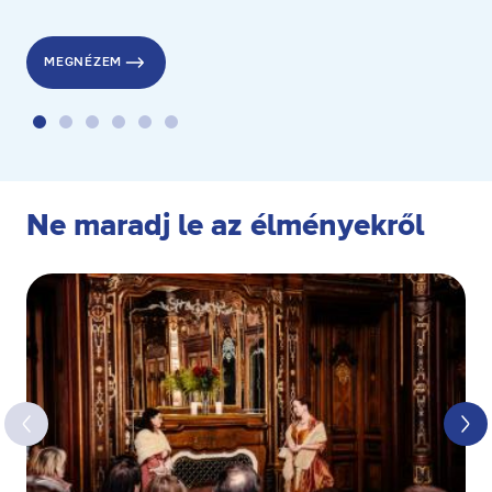
a stranddesszert díjat pedig a gyenesdiási Gubacsinta nyerte.
MEGNÉZEM
Ne maradj le az élményekről