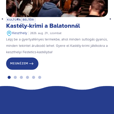
KULTÚRA
BELTÉRI
Kastély-krimi a Balatonnál
Keszthely
2026. aug. 29., szombat
Lépj be a gyertyafényes termekbe, ahol minden suttogás gyanús,
minden tekintet árulkodó lehet. Gyere el Kastély-krimi játékokra a
keszthelyi Festetics-kastélyba!
MEGNÉZEM