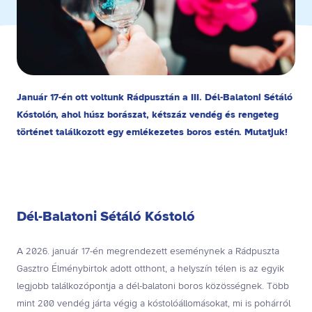
Január 17-én ott voltunk Rádpusztán a III. Dél-Balatoni Sétáló
Kóstolón, ahol húsz borászat, kétszáz vendég és rengeteg
történet találkozott egy emlékezetes boros estén. Mutatjuk!
Dél-Balatoni Sétáló Kóstoló
A 2026. január 17-én megrendezett eseménynek a Rádpuszta
Gasztro Élménybirtok adott otthont, a helyszín télen is az egyik
legjobb találkozópontja a dél-balatoni boros közösségnek. Több
mint 200 vendég járta végig a kóstolóállomásokat, mi is pohárról