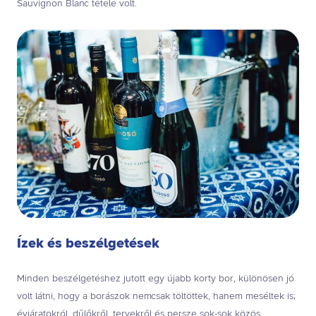
Sauvignon Blanc tétele volt.
Ízek és beszélgetések
Minden beszélgetéshez jutott egy újabb korty bor, különösen jó
volt látni, hogy a borászok nemcsak töltöttek, hanem meséltek is;
évjáratokról, dűlőkről, tervekről és persze sok-sok közös