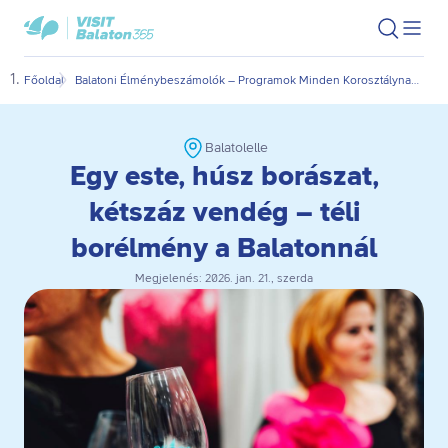
Ugrás
Ugrás
VisitBalaton365
Keresés
Men
kezdőlap
a
az
megn
fő
oldal
Főoldal
Balatoni Élménybeszámolók – Programok Minden Korosztálynak Egész Évben | visitbalaton365.hu
Egy 
tartalomra
aljára
Balatolelle
Egy este, húsz borászat,
kétszáz vendég – téli
borélmény a Balatonnál
Megjelenés:
2026. jan. 21., szerda