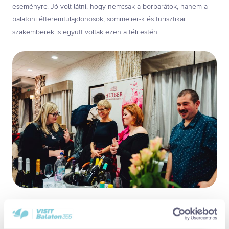
eseményre. Jó volt látni, hogy nemcsak a borbarátok, hanem a
balatoni étteremtulajdonosok, sommelier-k és turisztikai
szakemberek is együtt voltak ezen a téli estén.
Résztvevő borászatok: