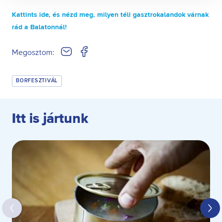
Összes süti visszautasítása
Kattints ide, és nézd meg, milyen téli gasztrokalandok várnak
Ön a hozzájárulását bármikor visszavonhatja a weboldal
rád a Balatonnál!
ezen sütikezelési felületén keresztül. A hozzájárulás
visszavonása nem érinti a hozzájáruláson alapuló, a
visszavonás előtti adatkezelés jogszerűségét.
Megosztom:
BORFESZTIVÁL
Itt is jártunk