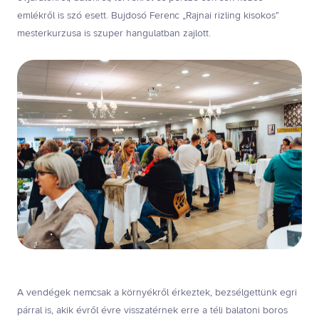
emlékről is szó esett. Bujdosó Ferenc „Rajnai rizling kisokos”
mesterkurzusa is szuper hangulatban zajlott.
A vendégek nemcsak a környékről érkeztek, bezsélgettünk egri
párral is, akik évről évre visszatérnek erre a téli balatoni boros