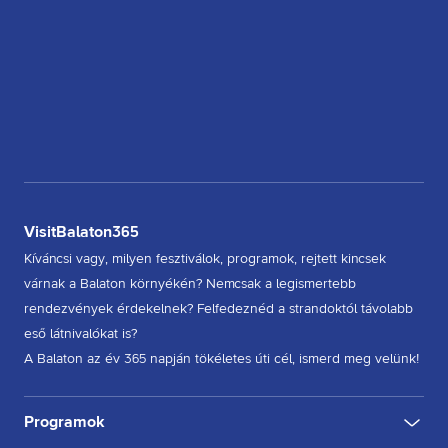
VisitBalaton365
Kíváncsi vagy, milyen fesztiválok, programok, rejtett kincsek
várnak a Balaton környékén? Nemcsak a legismertebb
rendezvények érdekelnek? Felfedeznéd a strandoktól távolabb
eső látnivalókat is?
A Balaton az év 365 napján tökéletes úti cél, ismerd meg velünk!
Programok