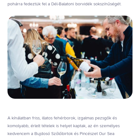
pohárra fedeztük fel a Dél-Balatoni borvidék sokszínűségét.
A kínálatban friss, illatos fehérborok, izgalmas pezsgők és
komolyabb, érlelt tételek is helyet kaptak, az én személyes
kedvencem a Bujdosó Szőlőbirtok és Pincészet Our Sea