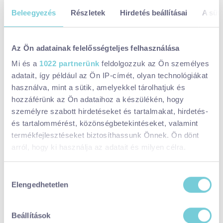
Katona Borház, Bujdosó Szőlőbirtok és Pincészet, Rubin
Beleegyezés
Részletek
Hirdetés beállításai
A süti
Borászat, Kislaki Bormanufaktúra, Pócz Pincészet, Androsics
Birtok, A Zöld Ajtós Ház, Várszegi Pincészet, Ikon Borászat,
Garamvári Birtok, Koltai Pincészet, Vinitor Borászat, Konyári Pince,
Az Ön adatainak felelősségteljes felhasználása
Veszprémi Pince, Papp Pince, a BOR the Wine, Hujber Pince,
Mi és a
1022 partnerünk
feldolgozzuk az Ön személyes
Podmaniczky Pince és Szőlőbirtok, Rádpuszta Szőlőbirtok,
adatait, így például az Ön IP-címét, olyan technológiákat
Balatonboglári Borgazdaság Zrt.
használva, mint a sütik, amelyekkel tárolhatjuk és
hozzáférünk az Ön adataihoz a készülékén, hogy
személyre szabott hirdetéseket és tartalmakat, hirdetés-
és tartalommérést, közönségbetekintéseket, valamint
termékfejlesztéseket biztosíthassunk Önnek. Ön dönt
arról, hogy ki használja az adatait és milyen célra.
Ha engedélyezi, a következőt is meg szeretnénk tenni:
Hozzájárulás
Elengedhetetlen
Információgyűjtés az Ön földrajzi
kiválasztása
elhelyezkedéséről pár méteres pontossággal
Az Ön készülékén beazonosítása annak konkrét
Beállítások
tulajdonságainak (ujjlenyomat) aktív ellenőrzésével