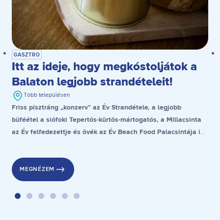
GASZTRO
Itt az ideje, hogy megkóstoljátok a
Balaton legjobb strandételeit!
Több településen
Friss pisztráng „konzerv” az Év Strandétele, a legjobb
büféétel a siófoki Tepertős-kürtős-mártogatós, a Millacsinta
az Év felfedezettje és övék az Év Beach Food Palacsintája is,
a stranddesszert díjat pedig a gyenesdiási Gubacsinta nyerte.
MEGNÉZEM