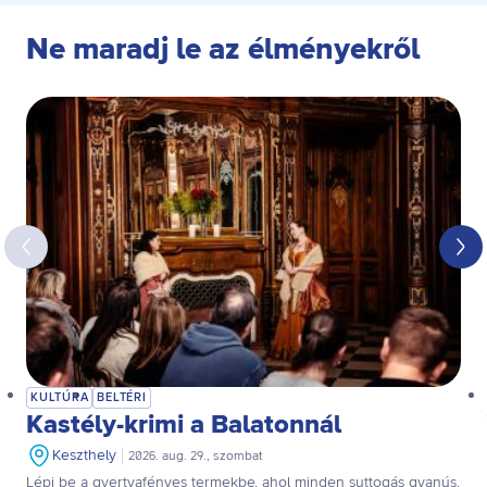
Ne maradj le az élményekről
KULTÚRA
BELTÉRI
Kastély-krimi a Balatonnál
Keszthely
2026. aug. 29., szombat
Lépj be a gyertyafényes termekbe, ahol minden suttogás gyanús,