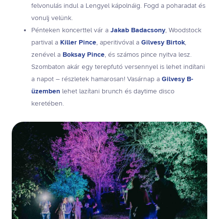
felvonulás indul a Lengyel kápolnáig. Fogd a poharadat és
vonulj velünk.
Pénteken koncerttel vár a
Jakab Badacsony
, Woodstock
partival a
Killer Pince
, aperitivóval a
Gilvesy Birtok
,
zenével a
Boksay Pince
, és számos pince nyitva lesz.
Szombaton akár egy terepfutó versennyel is lehet indítani
a napot – részletek hamarosan! Vasárnap a
Gilvesy B-
üzemben
lehet lazítani brunch és daytime disco
keretében.