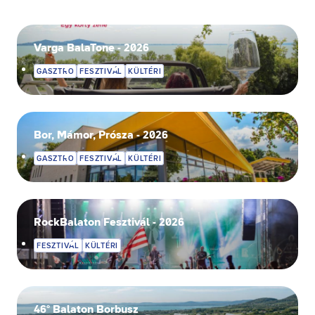
Varga BalaTone - 2026
GASZTRO
FESZTIVÁL
KÜLTÉRI
Bor, Mámor, Prósza - 2026
GASZTRO
FESZTIVÁL
KÜLTÉRI
RockBalaton Fesztivál - 2026
FESZTIVÁL
KÜLTÉRI
46° Balaton Borbusz