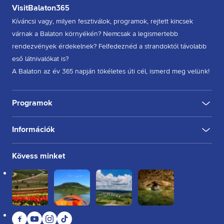
VisitBalaton365
Kíváncsi vagy, milyen fesztiválok, programok, rejtett kincsek
várnak a Balaton környékén? Nemcsak a legismertebb
rendezvények érdekelnek? Felfedeznéd a strandoktól távolabb
eső látnivalókat is?
A Balaton az év 365 napján tökéletes úti cél, ismerd meg velünk!
Programok
Információk
KULTÚRA
FESZTIVÁL
SPORT
GASZTRO
INGYENES
BELTÉRI
KÜLTÉRI
BORÁSZAT, PINCE
BORFESZTIVÁL
TÚRA, SÉTA
KERÉKPÁROZÁS
FUTÁS
Rólunk
Kövess minket
Kapcsolat
Partnereink
Felhasználási feltételek
Adatkezelési tájékoztató
Facebook
YouTube
Instagram
TikTok
Sütikezelési tájékoztató