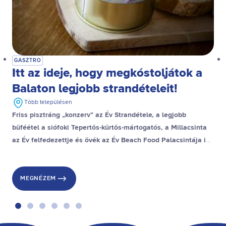
GASZTRO
Itt az ideje, hogy megkóstoljátok a
Balaton legjobb strandételeit!
Több településen
Friss pisztráng „konzerv” az Év Strandétele, a legjobb
büféétel a siófoki Tepertős-kürtős-mártogatós, a Millacsinta
az Év felfedezettje és övék az Év Beach Food Palacsintája is,
a stranddesszert díjat pedig a gyenesdiási Gubacsinta nyerte.
MEGNÉZEM