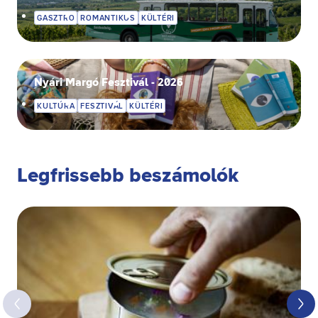
GASZTRO
ROMANTIKUS
KÜLTÉRI
Nyári Margó Fesztivál - 2026
KULTÚRA
FESZTIVÁL
KÜLTÉRI
Legfrissebb beszámolók