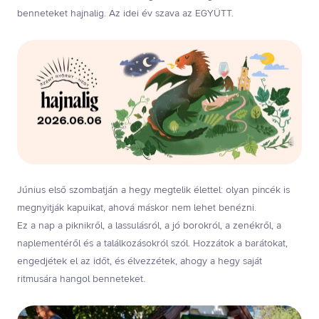
benneteket hajnalig. Az idei év szava az EGYÜTT.
Június első szombatján a hegy megtelik élettel: olyan pincék is
megnyitják kapuikat, ahová máskor nem lehet benézni.
Ez a nap a piknikről, a lassulásról, a jó borokról, a zenékről, a
naplementéről és a találkozásokról szól. Hozzátok a barátokat,
engedjétek el az időt, és élvezzétek, ahogy a hegy saját
ritmusára hangol benneteket.