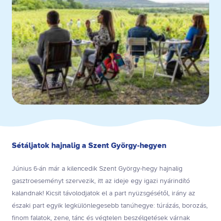
Sétáljatok hajnalig a Szent György-hegyen
Június 6-án már a kilencedik Szent György-hegy hajnalig
gasztroeseményt szervezik, itt az ideje egy igazi nyárindító
kalandnak! Kicsit távolodjatok el a part nyüzsgésétől, irány az
északi part egyik legkülönlegesebb tanúhegye: túrázás, borozás,
finom falatok, zene, tánc és végtelen beszélgetések várnak