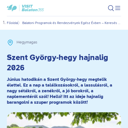
Ugrás
Ugrás
VisitBalaton365
Keresés
Men
kezdőlap
a
az
megn
fő
oldal
Főoldal
Balatoni Programok és Rendezvények Egész Évben – Keresés Dátum és Kategória Szerint
Szen
tartalomra
aljára
Hegymagas
Szent György-hegy hajnalig
2026
Június hatodikán a Szent György-hegy megtelik
élettel. Ez a nap a találkozásokról, a lassulásról, a
nagy sétákról, a zenékről, a jó borokról, a
naplementéről szól! Helló! Itt az ideje hajnalig
barangolni a szuper programok között!