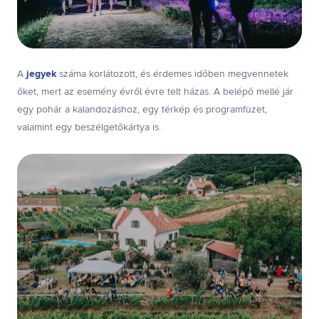
A
jegyek
száma korlátozott, és érdemes időben megvennetek
őket, mert az esemény évről évre telt házas. A belépő mellé jár
egy pohár a kalandozáshoz, egy térkép és programfüzet,
valamint egy beszélgetőkártya is.