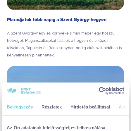
Maradjatok több napig a Szent György-hegyen
A Szent György-hegy és környéke simán megér egy hosszú
hétvégét. Magánszállásokat találtok a hegyen és a közeli
falvakban, Tapolcán és Badacsonyban pedig akár szálloidában is
kényelmesen pihenhettek.
Beleegyezés
Részletek
Hirdetés beállításai
A süti
Az Ön adatainak felelősségteljes felhasználása