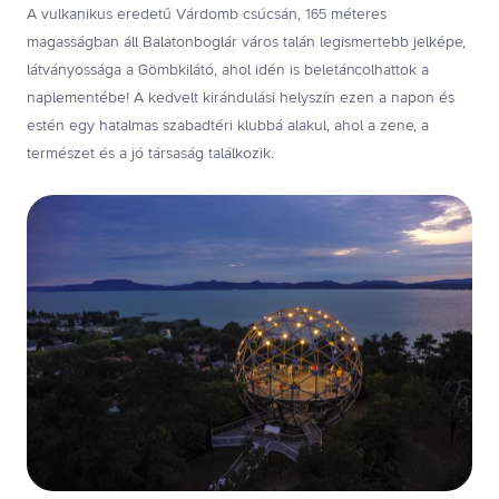
A vulkanikus eredetű Várdomb csúcsán, 165 méteres
magasságban áll Balatonboglár város talán legismertebb jelképe,
látványossága a Gömbkilátó, ahol idén is beletáncolhattok a
naplementébe! A kedvelt kirándulási helyszín ezen a napon és
estén egy hatalmas szabadtéri klubbá alakul, ahol a zene, a
természet és a jó társaság találkozik.