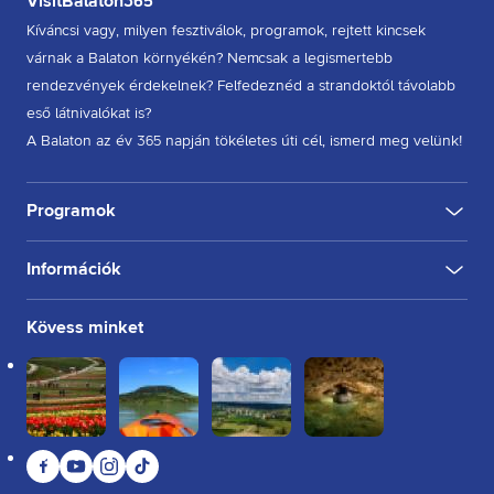
VisitBalaton365
Kíváncsi vagy, milyen fesztiválok, programok, rejtett kincsek
várnak a Balaton környékén? Nemcsak a legismertebb
rendezvények érdekelnek? Felfedeznéd a strandoktól távolabb
eső látnivalókat is?
A Balaton az év 365 napján tökéletes úti cél, ismerd meg velünk!
Programok
Információk
KULTÚRA
FESZTIVÁL
SPORT
GASZTRO
INGYENES
BELTÉRI
KÜLTÉRI
BORÁSZAT, PINCE
BORFESZTIVÁL
TÚRA, SÉTA
KERÉKPÁROZÁS
FUTÁS
Rólunk
Kövess minket
Kapcsolat
Partnereink
Felhasználási feltételek
Adatkezelési tájékoztató
Facebook
YouTube
Instagram
TikTok
Sütikezelési tájékoztató
Impresszum