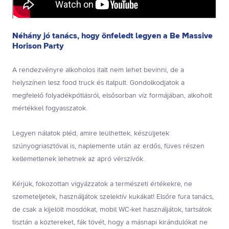
Néhány jó tanács, hogy önfeledt legyen a Be Massive
Horison Party
A rendezvényre alkoholos italt nem lehet bevinni, de a
helyszínen lesz food truck és italpult. Gondolkodjatok a
megfelelő folyadékpótlásról, elsősorban víz formájában, alkoholt
mértékkel fogyasszatok.
Legyen nálatok pléd, amire leülhettek, készüljetek
szúnyogriasztóval is, naplemente után az erdős, füves részen
kellemetlenek lehetnek az apró vérszívók.
Kérjük, fokozottan vigyázzatok a természeti értékekre, ne
szemeteljetek, használjátok szelektív kukákat! Elsőre fura tanács,
de csak a kijelölt mosdókat, mobil WC-ket használjátok, tartsátok
tisztán a köztereket, fák tövét, hogy a másnapi kirándulókat ne