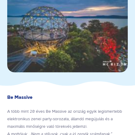
Be Massive
A több mint 20 éves Be Massive az ország egyik legismertebb
elektronikus zenei party-sorozata, állandó megújulás és a
maximális minőségre való törekvés jellemzi.
A mottójuk:
„Nem a stílusok, csak a jó zenék számítanak.”