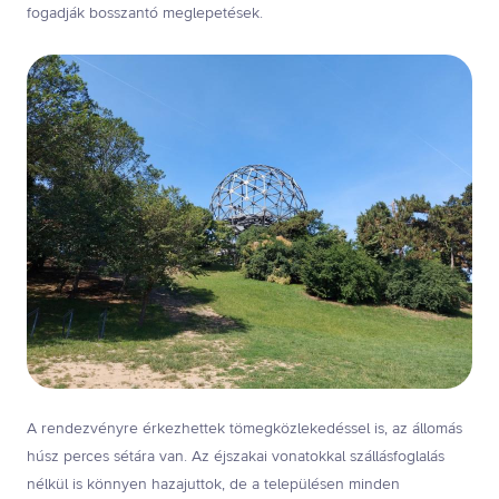
fogadják bosszantó meglepetések.
A rendezvényre érkezhettek tömegközlekedéssel is, az állomás
húsz perces sétára van. Az éjszakai vonatokkal szállásfoglalás
nélkül is könnyen hazajuttok, de a településen minden