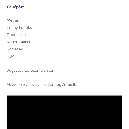
Fellépők:
Metha
Lenny Lenoks
Dubectciut
Robert Makai
Somazed
TBA
Jegyvásárlás ezen a linken!
Nézz bele a tavalyi balatonboglári buliba: