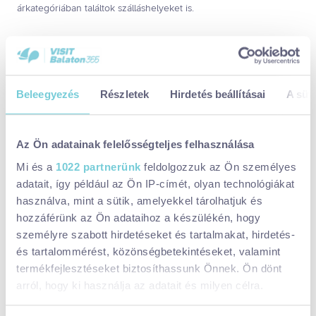
árkategóriában találtok szálláshelyeket is.
Mindenképpen nézzetek szét ti is Balatonboglár környékén,
feltétlenül kóstoljátok meg a Tejvirág fagylaltjait, a környék borait.
Beleegyezés
Részletek
Hirdetés beállításai
A süti
Megosztom:
Az Ön adatainak felelősségteljes felhasználása
Elérhetőségek:
Mi és a
1022 partnerünk
feldolgozzuk az Ön személyes
adatait, így például az Ön IP-címét, olyan technológiákat
8630 Balatonboglár, Kilátó utca 8.
használva, mint a sütik, amelyekkel tárolhatjuk és
Facebook:
https://www.facebook.com/events/4330437
hozzáférünk az Ön adataihoz a készülékén, hogy
személyre szabott hirdetéseket és tartalmakat, hirdetés-
02685076
és tartalommérést, közönségbetekintéseket, valamint
Weboldal:
https://cooltix.hu/event/658f308d35b3c6e6
termékfejlesztéseket biztosíthassunk Önnek. Ön dönt
4ffa2a17
arról, hogy ki használja az adatait és milyen célra.
Időpontok: