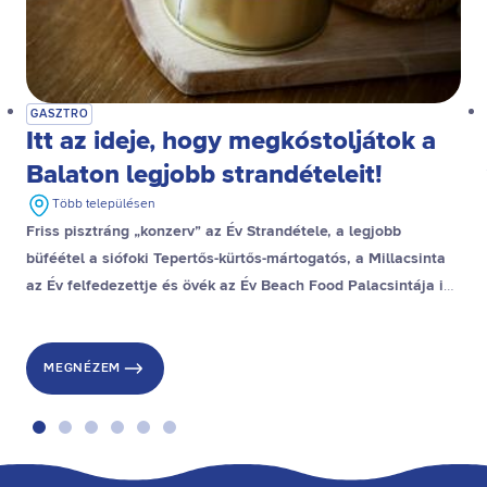
GASZTRO
Itt az ideje, hogy megkóstoljátok a
Balaton legjobb strandételeit!
Több településen
Friss pisztráng „konzerv” az Év Strandétele, a legjobb
büféétel a siófoki Tepertős-kürtős-mártogatós, a Millacsinta
az Év felfedezettje és övék az Év Beach Food Palacsintája is,
a stranddesszert díjat pedig a gyenesdiási Gubacsinta nyerte.
MEGNÉZEM