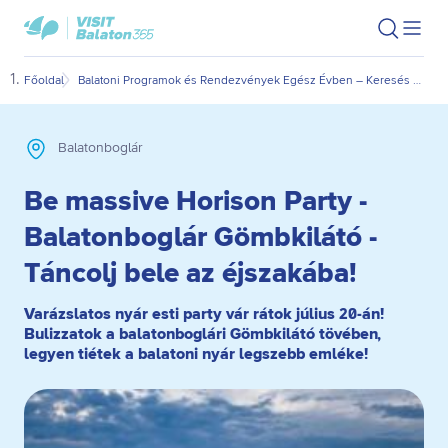
Ugrás
Ugrás
VisitBalaton365
Keresés
Men
kezdőlap
a
az
megn
fő
oldal
Főoldal
Balatoni Programok és Rendezvények Egész Évben – Keresés Dátum és Kategória Szerint
Be m
tartalomra
aljára
Balatonboglár
Be massive Horison Party -
Balatonboglár Gömbkilátó -
Táncolj bele az éjszakába!
Varázslatos nyár esti party vár rátok július 20-án!
Bulizzatok a balatonboglári Gömbkilátó tövében,
legyen tiétek a balatoni nyár legszebb emléke!