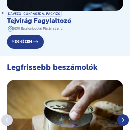
KÁVÉZÓ, CUKRÁSZDA, FAGYIZÓ
Tejvirág Fagylaltozó
8630 Balatonboglár Platán strand,
MEGNÉZEM
Legfrissebb beszámolók