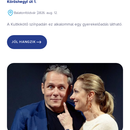
Kőröshegyi út 1.
Balatonföldvár
2026. aug. 12.
A Kultkikötő színpadán ez alkalommal egy gyerekelőadás látható.
JÓL HANGZIK