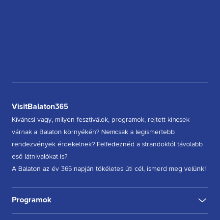
VisitBalaton365
Kíváncsi vagy, milyen fesztiválok, programok, rejtett kincsek
várnak a Balaton környékén? Nemcsak a legismertebb
rendezvények érdekelnek? Felfedeznéd a strandoktól távolabb
eső látnivalókat is?
A Balaton az év 365 napján tökéletes úti cél, ismerd meg velünk!
Programok