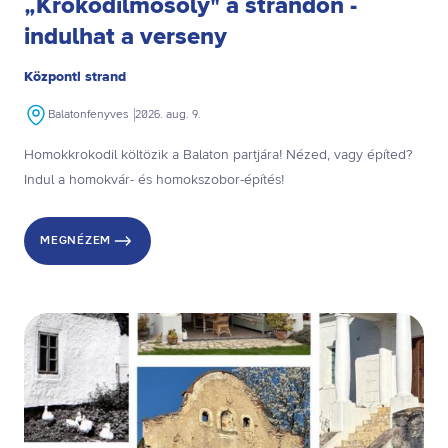
„Krokodilmosoly" a strandon -
indulhat a verseny
Központi strand
Balatonfenyves
2026. aug. 9.
Homokkrokodil költözik a Balaton partjára! Nézed, vagy építed?
Indul a homokvár- és homokszobor-építés!
MEGNÉZEM