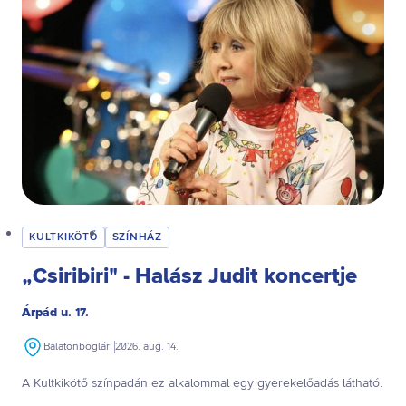
KULTKIKÖTŐ
SZÍNHÁZ
„Csiribiri" - Halász Judit koncertje
Árpád u. 17.
Balatonboglár
2026. aug. 14.
A Kultkikötő színpadán ez alkalommal egy gyerekelőadás látható.