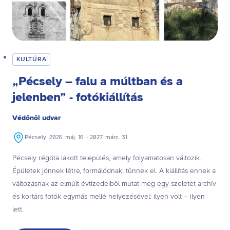
KULTÚRA
„Pécsely – falu a múltban és a
jelenben” - fotókiállítás
Védőnői udvar
Pécsely
2026. máj. 16. - 2027. márc. 31.
Pécsely régóta lakott település, amely folyamatosan változik.
Épületek jönnek létre, formálódnak, tűnnek el. A kiállítás ennek a
változásnak az elmúlt évtizedeiből mutat meg egy szeletet archív
és kortárs fotók egymás mellé helyezésével: ilyen volt – ilyen
lett.