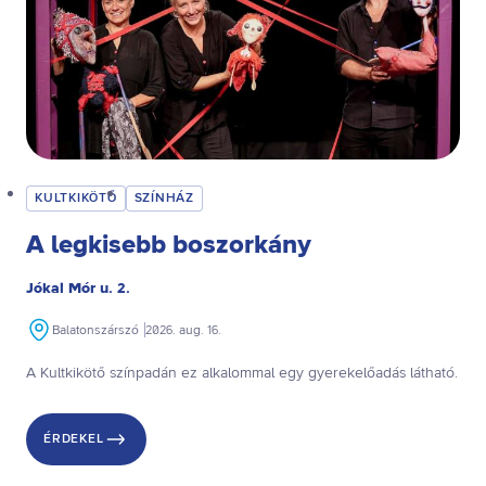
KULTKIKÖTŐ
SZÍNHÁZ
A legkisebb boszorkány
Jókai Mór u. 2.
Balatonszárszó
2026. aug. 16.
A Kultkikötő színpadán ez alkalommal egy gyerekelőadás látható.
ÉRDEKEL