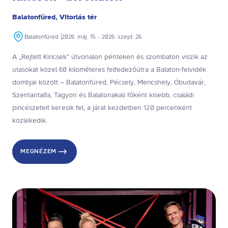
Balatonfüred, Vitorlás tér
Balatonfüred
2026. máj. 15. - 2026. szept. 26.
A „Rejtett Kincsek” útvonalon pénteken és szombaton viszik az
utasokat közel 60 kilométeres felfedezőútra a Balaton-felvidék
dombjai között – Balatonfüred, Pécsely, Mencshely, Óbudavár,
Szentantalfa, Tagyon és Balatonakali főként kisebb, családi
pincészeteit keresik fel, a járat kezdetben 120 percenként
közlekedik.
MEGNÉZEM