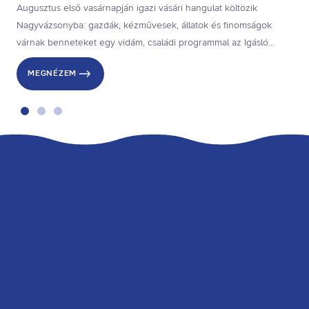
Augusztus első vasárnapján igazi vásári hangulat költözik
Nagyvázsonyba: gazdák, kézművesek, állatok és finomságok
várnak benneteket egy vidám, családi programmal az Igásló
Központban. Ha szeretitek a piacok nyüzsgését, a vidéki
MEGNÉZEM
hangulatot és a hagyományos vásárokat, ezt az eseményt
érdemes felírni a naptárba.