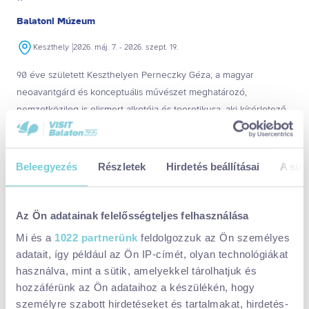
Balatoni Múzeum
Keszthely
2026. máj. 7. - 2026. szept. 19.
90 éve született Keszthelyen Perneczky Géza, a magyar
neoavantgárd és konceptuális művészet meghatározó,
nemzetközileg is elismert alkotója és teoretikusa, aki kísérletező
munkásságával maradandó hatást gyakorolt a kortárs művészeti
életre.
Beleegyezés
Részletek
Hirdetés beállításai
A süti
ÉRDEKEL
Az Ön adatainak felelősségteljes felhasználása
Mi és a
1022 partnerünk
feldolgozzuk az Ön személyes
adatait, így például az Ön IP-címét, olyan technológiákat
használva, mint a sütik, amelyekkel tárolhatjuk és
hozzáférünk az Ön adataihoz a készülékén, hogy
személyre szabott hirdetéseket és tartalmakat, hirdetés-