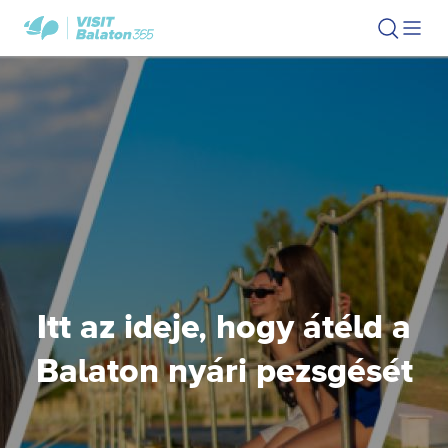
Ugrás
Ugrás
VisitBalaton365
Keresés
Men
kezdőlap
a
az
megn
fő
oldal
tartalomra
aljára
Itt az ideje, hogy átéld a
Balaton nyári pezsgését