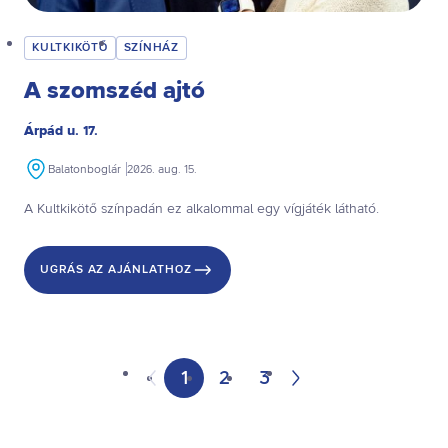
KULTKIKÖTŐ
SZÍNHÁZ
A szomszéd ajtó
Árpád u. 17.
Balatonboglár
2026. aug. 15.
A Kultkikötő színpadán ez alkalommal egy vígjáték látható.
UGRÁS AZ AJÁNLATHOZ
Oldal
Oldal
Oldal
1
2
3
Előző
Következő
oldal
oldal