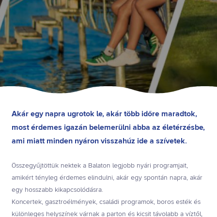
Akár egy napra ugrotok le, akár több időre maradtok,
most érdemes igazán belemerülni abba az életérzésbe,
ami miatt minden nyáron visszahúz ide a szívetek.
Összegyűjtöttük nektek a Balaton legjobb nyári programjait,
amikért tényleg érdemes elindulni, akár egy spontán napra, akár
egy hosszabb kikapcsolódásra.
Koncertek, gasztroélmények, családi programok, boros esték és
különleges helyszínek várnak a parton és kicsit távolabb a víztől,