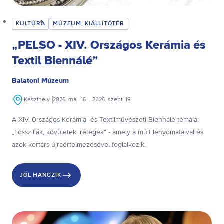
KULTÚRA
MÚZEUM, KIÁLLÍTÓTÉR
„PELSO - XIV. Országos Kerámia és
Textil Biennálé”
Balatoni Múzeum
Keszthely
2026. máj. 16. - 2026. szept. 19.
A XIV. Országos Kerámia- és Textilművészeti Biennálé témája:
„Fosszíliák, kövületek, rétegek” - amely a múlt lenyomataival és
azok kortárs újraértelmezésével foglalkozik.
JÓL HANGZIK