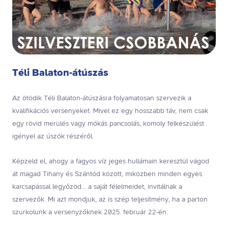
Téli Balaton-átúszás
Az ötödik Téli Balaton-átúszásra folyamatosan szervezik a
kvalifikációs versenyeket. Mivel ez egy hosszabb táv, nem csak
egy rövid merülés vagy mókás pancsolás, komoly felkészülést
igényel az úszók részéről.
Képzeld el, ahogy a fagyos víz jeges hullámain keresztül vágod
át magad Tihany és Szántód között, miközben minden egyes
karcsapással legyőzöd... a saját félelmeidet, invitálnak a
szervezők. Mi azt mondjuk, az is szép teljesítmény, ha a parton
szurkolunk a versenyzőknek 2025. február 22-én.