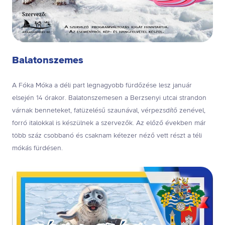
Balatonszemes
A Fóka Móka a déli part legnagyobb fürdőzése lesz január
elsején 14 órakor. Balatonszemesen a Berzsenyi utcai strandon
várnak benneteket, fatüzelésű szaunával, vérpezsdítő zenével,
forró italokkal is készülnek a szervezők. Az előző években már
több száz csobbanó és csaknam kétezer néző vett részt a téli
mókás fürdésen.