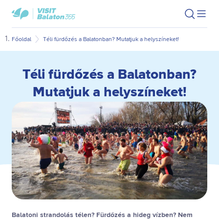
Ugrás
Ugrás
VisitBalaton365
Keresés
Men
kezdőlap
a
az
megn
fő
oldal
Főoldal
Téli fürdőzés a Balatonban? Mutatjuk a helyszíneket!
tartalomra
aljára
Téli fürdőzés a Balatonban?
Mutatjuk a helyszíneket!
Balatoni strandolás télen? Fürdőzés a hideg vízben? Nem