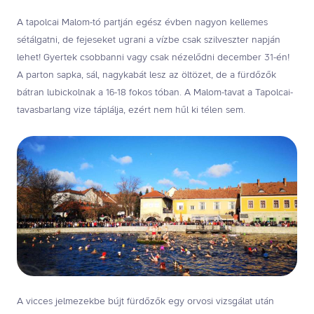
A tapolcai Malom-tó partján egész évben nagyon kellemes
sétálgatni, de fejeseket ugrani a vízbe csak szilveszter napján
lehet! Gyertek csobbanni vagy csak nézelődni december 31-én!
A parton sapka, sál, nagykabát lesz az öltözet, de a fürdőzők
bátran lubickolnak a 16-18 fokos tóban. A Malom-tavat a Tapolcai-
tavasbarlang vize táplálja, ezért nem hűl ki télen sem.
A vicces jelmezekbe bújt fürdőzők egy orvosi vizsgálat után