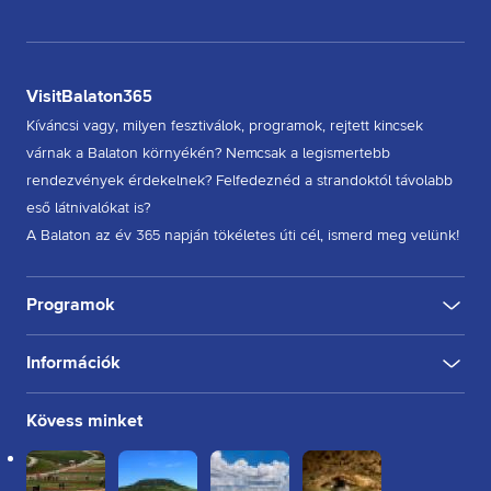
VisitBalaton365
Kíváncsi vagy, milyen fesztiválok, programok, rejtett kincsek
várnak a Balaton környékén? Nemcsak a legismertebb
rendezvények érdekelnek? Felfedeznéd a strandoktól távolabb
eső látnivalókat is?
A Balaton az év 365 napján tökéletes úti cél, ismerd meg velünk!
Programok
Információk
KULTÚRA
FESZTIVÁL
SPORT
GASZTRO
INGYENES
BELTÉRI
KÜLTÉRI
BORÁSZAT, PINCE
BORFESZTIVÁL
TÚRA, SÉTA
KERÉKPÁROZÁS
FUTÁS
Rólunk
Kövess minket
Kapcsolat
Partnereink