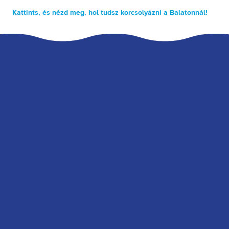
Kattints, és nézd meg, hol tudsz korcsolyázni a Balatonnál!