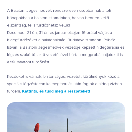
A Balatoni Jegesmedvék rendszeresen csobbannak a téli
hónapokban a balatoni strandokon, ha van benned kellő
elszántság, te is fürdőzhetsz velük!
December 21-én, 31-én és január elsején 10 órától várják a
hidegfürdőzőket a balatonalmádi Budatava strandon. Pribék
István, a Balatoni Jegesmedvék vezetője képzett hidegterápia és
légzés szakértő, az ő vezetésével bártan megpróbálhatjátok ti is
a téli balatoni fürdőzést.
Kezdőket is várnak, biztonságos, vezetett körülmények között,
speciális légzéstechnika megtanulás után fogtok a hideg vízben
fürdeni.
Kattints, és tudd meg a részleteket!