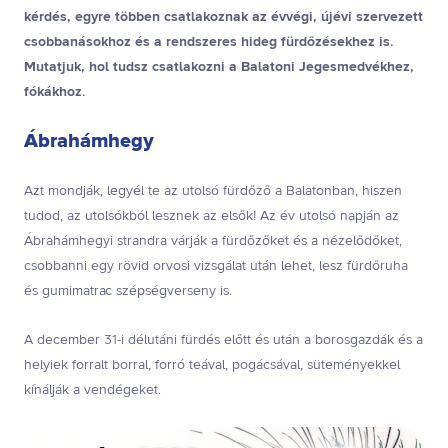
kérdés, egyre többen csatlakoznak az évvégi, újévi szervezett
csobbanásokhoz és a rendszeres hideg fürdőzésekhez is.
Mutatjuk, hol tudsz csatlakozni a Balatoni Jegesmedvékhez,
fókákhoz.
Ábrahámhegy
Azt mondják, legyél te az utolsó fürdőző a Balatonban, hiszen
tudod, az utolsókból lesznek az elsők! Az év utolsó napján az
Ábrahámhegyi strandra várják a fürdőzőket és a nézelődőket,
csobbanni egy rövid orvosi vizsgálat után lehet, lesz fürdőruha
és gumimatrac szépségverseny is.
A december 31-i délutáni fürdés előtt és után a borosgazdák és a
helyiek forralt borral, forró teával, pogácsával, süteményekkel
kínálják a vendégeket.