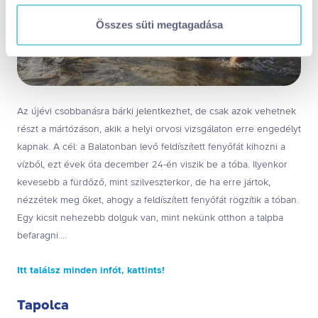
tájékoztatóért:
https://visitbalaton365.hu/adatvedelem/
Összes süti megtagadása
visitbalaton365-weboldal-sutikezelesi-tajekoztato.pdf
Kizárólag az elengedhetetlen sütiket használja
(alapértelmezett)
Kiválasztottak engedélyezése
Összes süti engedélyezése
Az újévi csobbanásra bárki jelentkezhet, de csak azok vehetnek
Összes süti visszautasítása
részt a mártózáson, akik a helyi orvosi vizsgálaton erre engedélyt
Ön a hozzájárulását bármikor visszavonhatja a weboldal
kapnak. A cél: a Balatonban levő feldíszített fenyőfát kihozni a
ezen sütikezelési felületén keresztül. A hozzájárulás
visszavonása nem érinti a hozzájáruláson alapuló, a
vízből, ezt évek óta december 24-én viszik be a tóba. Ilyenkor
visszavonás előtti adatkezelés jogszerűségét.
kevesebb a fürdőző, mint szilveszterkor, de ha erre jártok,
nézzétek meg őket, ahogy a feldíszített fenyőfát rögzítik a tóban.
Egy kicsit nehezebb dolguk van, mint nekünk otthon a talpba
befaragni....
Itt találsz minden infót, kattints!
Tapolca