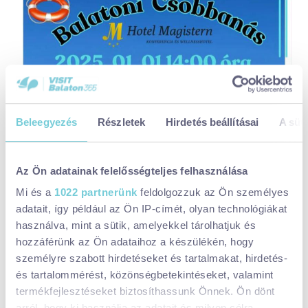
Beleegyezés
Részletek
Hirdetés beállításai
A süti
Az Ön adatainak felelősségteljes felhasználása
Mi és a
1022 partnerünk
feldolgozzuk az Ön személyes
adatait, így például az Ön IP-címét, olyan technológiákat
használva, mint a sütik, amelyekkel tárolhatjuk és
hozzáférünk az Ön adataihoz a készülékén, hogy
személyre szabott hirdetéseket és tartalmakat, hirdetés-
és tartalommérést, közönségbetekintéseket, valamint
termékfejlesztéseket biztosíthassunk Önnek. Ön dönt
arról, hogy ki használja az adatait és milyen célra.