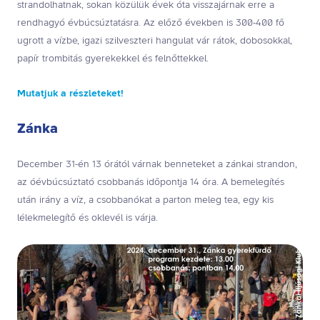
strandolhatnak, sokan közülük évek óta visszajárnak erre a
rendhagyó évbúcsúztatásra. Az előző években is 300-400 fő
ugrott a vízbe, igazi szilveszteri hangulat vár rátok, dobosokkal,
papír trombitás gyerekekkel és felnőttekkel.
Mutatjuk a részleteket!
Zánka
December 31-én 13 órától várnak benneteket a zánkai strandon,
az óévbúcsúztató csobbanás időpontja 14 óra. A bemelegítés
után irány a víz, a csobbanókat a parton meleg tea, egy kis
lélekmelegítő és oklevél is várja.