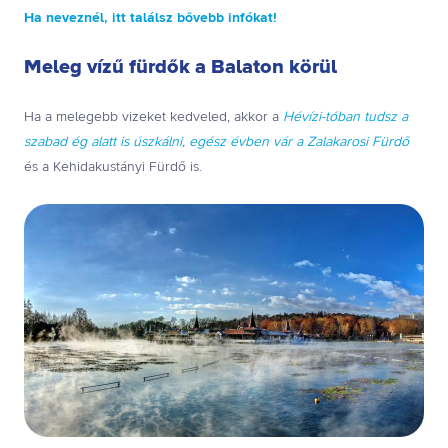
Ha neveznél, itt találsz bővebb infókat!
Meleg vízű fürdők a Balaton körül
Ha a melegebb vizeket kedveled, akkor a
Hévízi-tóban tudsz a
szabad ég alatt is úszkálni
,
egész évben vár a Zalakarosi Fürdő
és a Kehidakustányi Fürdő is.