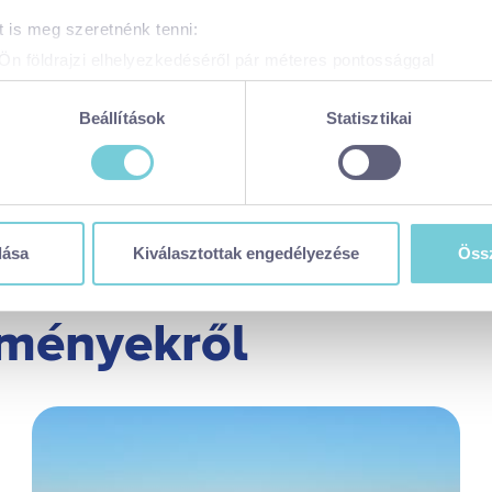
 is meg szeretnénk tenni:
Ön földrajzi elhelyezkedéséről pár méteres pontossággal
zonosítása annak konkrét tulajdonságainak (ujjlenyomat) aktív 
adatainak feldolgozási módjairól és adja meg preferenciáit a
R
Beállítások
Statisztikai
atja a Sütinyilatkozathoz való hozzájárulását.
 weboldal sütiket és más, hasonló technológiákat (együttesen „sü
t a legjobb felhasználói élményt nyújtsa. Ha bővebb információk
n módosíthatja a beállításokat, kattintson ide a részeletes süti
dása
Kiválasztottak engedélyezése
Össz
balaton365.hu/adatvedelem/visitbalaton365-weboldal-sutikezel
en sütiket használja (alapértelmezett)
lményekről
zése
ése
tása
 visszavonhatja a weboldal ezen sütikezelési felületén keresztül
zzájáruláson alapuló, a visszavonás előtti adatkezelés jogszerű