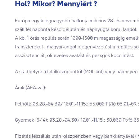
Hol? Mikor? Mennyiért ?
Európa egyik legnagyobb ballonja március 28. és novemb
száll fel naponta késő délután és napnyugta körül landol.
A kb. 1 órás repülés során 1000-1500 m magasságig emelk
transzfereket , magyar-angol idegenvezetést a repülés s
asszisztenciát, okleveles avatást és pezsgős koccintást.
A starthelyre a találkozóponttól (MOL kút) vagy bármilyen c
Árak (ÁFA-val):
Felnőtt: 03.28.-04.30./ 10.01.-11.15.: 55.000 Ft/fő 05.01.-09.
Gyermek (6-14): 03.28.-04.30./ 10.01.-11.15 : 38.000 Ft/fő 05
Fizetés leszállás után készpénzben vagy bankkártyával (