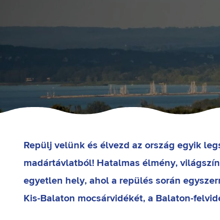
Repülj velünk és élvezd az ország egyik leg
madártávlatból! Hatalmas élmény, világszínv
egyetlen hely, ahol a repülés során egyszerr
Kis-Balaton mocsárvidékét, a Balaton-felvidé