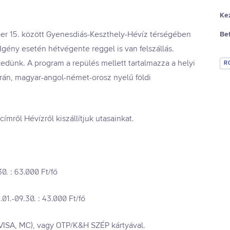
Ke
er 15. között Gyenesdiás-Keszthely-Hévíz térségében
Be
 Igény esetén hétvégente reggel is van felszállás.
edünk. A program a repülés mellett tartalmazza a helyi
R
orán, magyar-angol-német-orosz nyelű földi
ímről Hévízről kiszállítjuk utasainkat.
30. : 63.000 Ft/fő
.01.-09.30. : 43.000 Ft/fő
 VISA, MC), vagy OTP/K&H SZÉP kártyával.