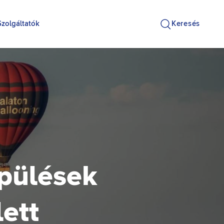
Szolgáltatók
Keresés
pülések
ett