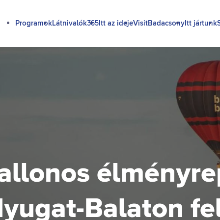
Programok
Látnivalók365
Itt az ideje
VisitBadacsony
Itt jártunk
allonos élményre
Nyugat-Balaton fel