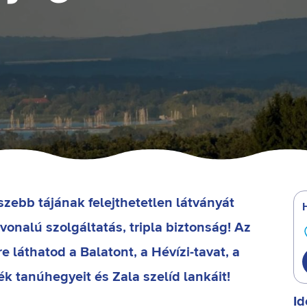
szebb tájának felejthetetlen látványát
onalú szolgáltatás, tripla biztonság! Az
e láthatod a Balatont, a Hévízi-tavat, a
k tanúhegyeit és Zala szelíd lankáit!
Id