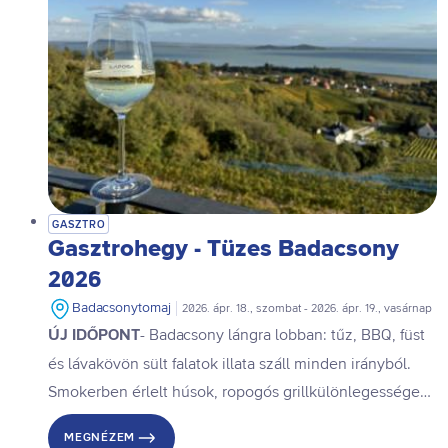
GASZTRO
Gasztrohegy - Tüzes Badacsony
2026
Badacsonytomaj
2026. ápr. 18., szombat - 2026. ápr. 19., vasárnap
ÚJ IDŐPONT
- Badacsony lángra lobban: tűz, BBQ, füst
és lávakövön sült falatok illata száll minden irányból.
Smokerben érlelt húsok, ropogós grillkülönlegességek
és parázs felett készült finomságok, a poharakból izzó
MEGNÉZEM