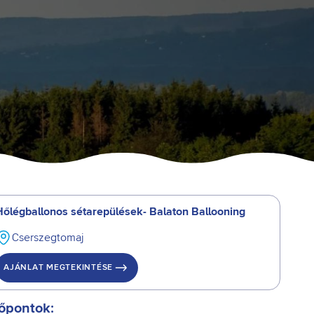
Hőlégballonos sétarepülések- Balaton Ballooning
Cserszegtomaj
AJÁNLAT MEGTEKINTÉSE
őpontok: