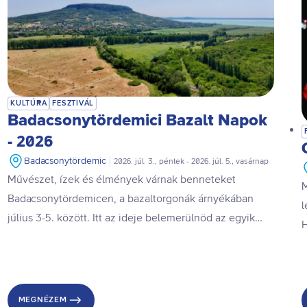
KULTÚRA
FESZTIVÁL
Badacsonytördemici Bazalt Napok
- 2026
Badacsonytördemic
2026. júl. 3., péntek - 2026. júl. 5., vasárnap
Művészet, ízek és élmények várnak benneteket
M
Badacsonytördemicen, a bazaltorgonák árnyékában
l
július 3-5. között. Itt az ideje belemerülnöd az egyik
H
legújabb balatoni fesztiválba!
s
c
v
MEGNÉZEM