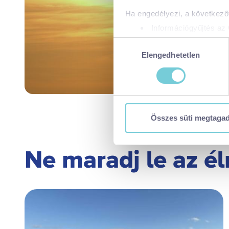
Ha engedélyezi, a következőt
Információgyűjtés az 
Az Ön készülékén bea
Hozzájárulás
Tudjon meg többet személyes 
Elengedhetetlen
kiválasztása
módosíthatja vagy visszavonh
A https://visitbalaton365.hu/
biztonságos böngészés mellet
használatáról és arról, hogya
Összes süti megtaga
tájékoztatóért:
https://visit
Kizárólag az elengedhetetl
Ne maradj le az é
Kiválasztottak engedélye
Összes süti engedélyez
Összes süti visszautasí
Ön a hozzájárulását bármikor
visszavonása nem érinti a ho