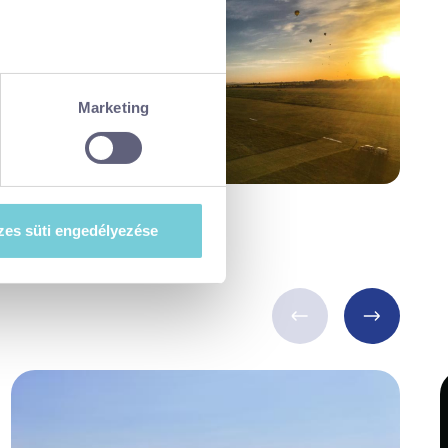
ellenőrzésével
észletek pontban
. Bármikor
Marketing
tiket”) használ, hogy
at szeretne e sütik
es süti engedélyezése
esi-tajekoztato.pdf
. A hozzájárulás
ségét.