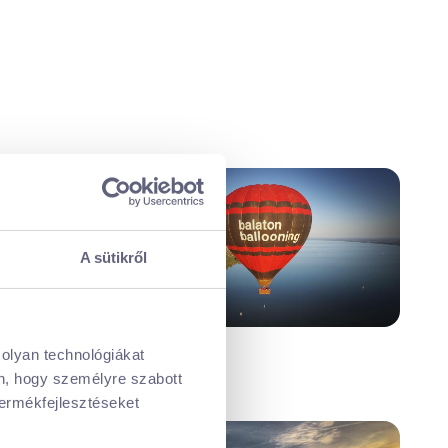
A sütikről
 olyan technológiákat
én, hogy személyre szabott
termékfejlesztéseket